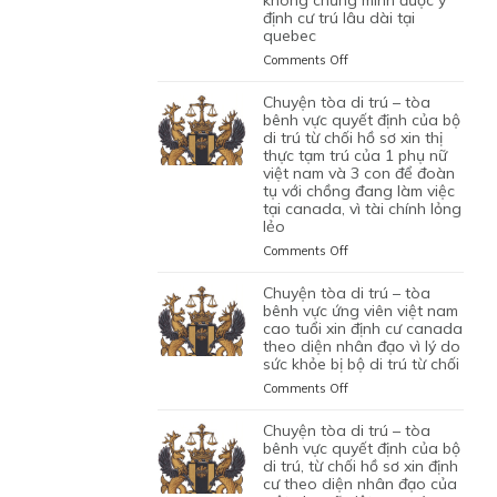
NHÂN
VÌ
định cư trú lâu dài tại
ỨNG
XIN
CAN
VIÊN
HỒ
quebec
VIÊN
GIA
THIỆP
DI
SƠ
NGƯỜI
HẠN
QUYẾT
on
Comments Off
TRÚ
CHƯA
VIỆT
THỊ
ĐỊNH
CHUYỆN
ĐỦ
NAM
THỰC
CỦA
TÒA
chuyện tòa di trú – tòa
THUYẾT
DO
TẠM
BỘ
DI
bênh vực quyết định của bộ
PHỤC
NỘP
TRÚ
DI
TRÚ
di trú từ chối hồ sơ xin thị
GIẤY
CỦA
TRÚ
thực tạm trú của 1 phụ nữ
–
TỜ
ĐƯƠNG
TỪ
việt nam và 3 con để đoàn
TÒA
GIẢ
ĐƠN
tụ với chồng đang làm việc
CHỐI
BÊNH
MẠO
tại canada, vì tài chính lỏng
NGƯỜI
HỒ
VỰC
lẻo
VIỆT
SƠ
QUYẾT
NAM,
XIN
ĐỊNH
on
Comments Off
ĐANG
THỊ
CỦA
CHUYỆN
CÓ
THỰC
BỘ
TÒA
chuyện tòa di trú – tòa
GIẤY
ĐỊNH
DI
DI
bênh vực ứng viên việt nam
PHÉP
CƯ
TRÚ
TRÚ
cao tuổi xin định cư canada
LÀM
THEO
TỪ
theo diện nhân đạo vì lý do
–
VIỆC
DIỆN
CHỐI
sức khỏe bị bộ di trú từ chối
TÒA
MIỄN
BẢO
HỒ
BÊNH
on
Comments Off
LMIA
LÃNH
SƠ
VỰC
CHUYỆN
THEO
CON
XIN
QUYẾT
TÒA
chuyện tòa di trú – tòa
ĐIỀU
PHỤ
THỊ
ĐỊNH
DI
bênh vực quyết định của bộ
LUẬT
THUỘC
THỰC
CỦA
TRÚ
di trú, từ chối hồ sơ xin định
C11
CỦA
ĐỊNH
BỘ
cư theo diện nhân đạo của
–
CỦA
MỘT
CƯ
DI