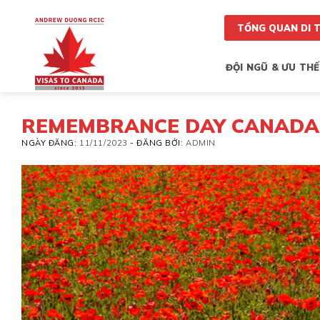
Skip
to
TỔNG QUAN DI 
content
ĐỘI NGŨ & ƯU THẾ
REMEMBRANCE DAY CANADA 
NGÀY ĐĂNG:
11/11/2023
-
ĐĂNG BỞI:
ADMIN