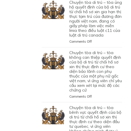
TÒA
chuyện tòa di trú – tòa ủng
1
LAO
BỘ
DI
hộ quyết định của bộ di trú
CON
ĐỘNG
DI
TRÚ
từ chối hồ sơ xin gia hạn thị
CHUNG,
CỦA
TRÚ
thực tạm trú của đương đơn
–
VÌ
MỘT
TỪ
người việt nam, đang có
TÒA
LÝ
ỨNG
CHỐI
giấy phép làm việc miễn
ỦNG
DO
VIÊN
lmia theo điều luật c11 của
HỒ
HỘ
MỤC
VIỆT
luật di trú canada
SƠ
QUYẾT
ĐÍCH
NAM,
XIN
ĐỊNH
on
Comments Off
BAN
ĐÃ
ĐỊNH
CỦA
CHUYỆN
ĐẦU
TIN
CƯ
BỘ
TÒA
chuyện tòa di trú – tòa
CỦA
TƯỞNG
DIỆN
DI
DI
không can thiệp quyết định
HÔN
VÀO
NHÂN
TRÚ
TRÚ
của bộ di trú từ chối hồ sơ
NHÂN
SỰ
ĐẠO,
TỪ
xin thị thực định cư theo
–
LÀ
CHẤP
CỦA
CHỐI
diện bảo lãnh con phụ
TÒA
KHÔNG
HÀNH
MỘT
thuộc của một phụ nữ gốc
HỒ
ỦNG
TRUNG
TỐT
PHỤ
việt nam, vì ứng viên chỉ yêu
SƠ
HỘ
THỰC
LỆNH
NỮ
cầu xem xét lại mức độ các
XIN
QUYẾT
VÀ
TRỤC
chứng cứ
VIỆT
ĐỊNH
ĐỊNH
VÌ
XUẤT
NAM
CƯ
CỦA
on
Comments Off
MỤC
TRƯỚC
ĐANG
DIỆN
BỘ
CHUYỆN
TIÊU
ĐÓ
TẠM
KHỞI
DI
TÒA
chuyện tòa di trú – tòa
DI
THAY
TRÚ
NGHIỆP
TRÚ
DI
bênh vực quyết định của bộ
TRÚ
VÌ
QUÁ
START-
TỪ
TRÚ
di trú từ chối hồ sơ xin thị
NGHI
HẠN
UP
CHỐI
thực định cư theo diện đầu
–
NGỜ
TẠI
VISA,
tư quebec, vì ứng viên
HỒ
TÒA
NHƯ
CANADA,
CỦA
không chứng minh được ý
SƠ
KHÔNG