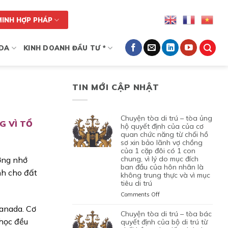
MINH HỢP PHÁP
DA
KINH DOANH ĐẦU TƯ *
TIN MỚI CẬP NHẬT
chuyện tòa di trú – tòa ủng
G VÌ TỔ
hộ quyết định của của cơ
quan chức năng từ chối hồ
sơ xin bảo lãnh vợ chồng
của 1 cặp đôi có 1 con
chung, vì lý do mục đích
ởng nhớ
ban đầu của hôn nhân là
nh cho đất
không trung thực và vì mục
tiêu di trú
on
Comments Off
CHUYỆN
anada. Cơ
TÒA
chuyện tòa di trú – tòa bác
DI
 học đều
quyết định của bộ di trú từ