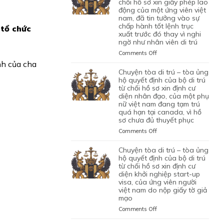
TRÚ
chối hồ sơ xin giấy phép lao
động của một ứng viên việt
–
nam, đã tin tưởng vào sự
TÒA
chấp hành tốt lệnh trục
ỦNG
tổ chức
xuất trước đó thay vì nghi
HỘ
ngờ như nhân viên di trú
QUYẾT
ĐỊNH
on
Comments Off
CỦA
CHUYỆN
nh của cha
CỦA
TÒA
chuyện tòa di trú – tòa ủng
CƠ
DI
hộ quyết định của bộ di trú
QUAN
TRÚ
từ chối hồ sơ xin định cư
CHỨC
diện nhân đạo, của một phụ
–
NĂNG
nữ việt nam đang tạm trú
TÒA
quá hạn tại canada, vì hồ
TỪ
BÁC
sơ chưa đủ thuyết phục
CHỐI
QUYẾT
HỒ
ĐỊNH
on
Comments Off
SƠ
CỦA
CHUYỆN
XIN
BỘ
TÒA
chuyện tòa di trú – tòa ủng
BẢO
DI
DI
hộ quyết định của bộ di trú
LÃNH
TRÚ
TRÚ
từ chối hồ sơ xin định cư
VỢ
TỪ
diện khởi nghiệp start-up
–
CHỒNG
CHỐI
visa, của ứng viên người
TÒA
CỦA
HỒ
việt nam do nộp giấy tờ giả
ỦNG
1
mạo
SƠ
HỘ
CẶP
XIN
QUYẾT
on
Comments Off
ĐÔI
GIẤY
ĐỊNH
CHUYỆN
CÓ
PHÉP
CỦA