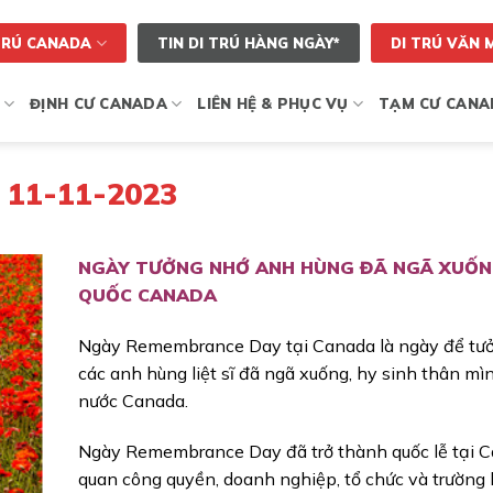
TRÚ CANADA
TIN DI TRÚ HÀNG NGÀY*
DI TRÚ VĂN 
ĐỊNH CƯ CANADA
LIÊN HỆ & PHỤC VỤ
TẠM CƯ CANA
11-11-2023
NGÀY TƯỞNG NHỚ ANH HÙNG ĐÃ NGÃ XUỐN
QUỐC CANADA
Ngày Remembrance Day tại Canada là ngày để tư
các anh hùng liệt sĩ đã ngã xuống, hy sinh thân mì
nước Canada.
Ngày Remembrance Day đã trở thành quốc lễ tại C
quan công quyền, doanh nghiệp, tổ chức và trường