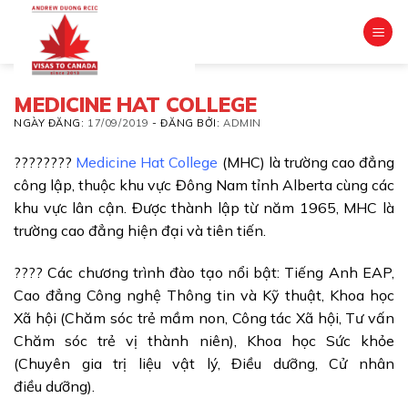
Skip
to
content
MEDICINE HAT COLLEGE
NGÀY ĐĂNG:
17/09/2019
-
ĐĂNG BỞI:
ADMIN
????????
Medicine Hat College
(MHC) là trường cao đẳng
công lập, thuộc khu vực Đông Nam tỉnh Alberta cùng các
khu vực lân cận. Được thành lập từ năm 1965, MHC là
trường cao đẳng hiện đại và tiên tiến.
????
Các chương trình đào tạo nổi bật: Tiếng Anh EAP,
Cao đẳng Công nghệ Thông tin và Kỹ thuật, Khoa học
Xã hội (Chăm sóc trẻ mầm non, Công tác Xã hội, Tư vấn
Chăm sóc trẻ vị thành niên), Khoa học Sức khỏe
(Chuyên gia trị liệu vật lý, Điều dưỡng, Cử nhân
điều
dưỡng).