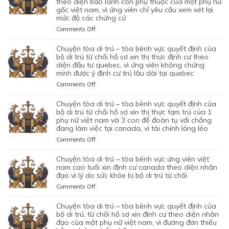
theo diện bảo lãnh con phụ thuộc của một phụ nữ
SƠ
CON
BỘ
gốc việt nam, vì ứng viên chỉ yêu cầu xem xét lại
ỨNG
–
XIN
CHUNG,
DI
mức độ các chứng cứ
VIÊN
TÒA
ĐỊNH
VÌ
TRÚ
VIỆT
ỦNG
on
Comments Off
CƯ
LÝ
TỪ
NAM,
HỘ
CHUYỆN
DIỆN
DO
CHỐI
ĐÃ
QUYẾT
TÒA
NHÂN
chuyện tòa di trú – tòa bênh vực quyết định của
MỤC
HỒ
TIN
ĐỊNH
DI
ĐẠO,
bộ di trú từ chối hồ sơ xin thị thực định cư theo
ĐÍCH
SƠ
TƯỞNG
CỦA
TRÚ
diện đầu tư quebec, vì ứng viên không chứng
CỦA
BAN
XIN
VÀO
BỘ
minh được ý định cư trú lâu dài tại quebec
–
MỘT
ĐẦU
ĐỊNH
SỰ
DI
TÒA
PHỤ
on
Comments Off
CỦA
CƯ
CHẤP
TRÚ
KHÔNG
NỮ
CHUYỆN
HÔN
DIỆN
HÀNH
TỪ
CAN
VIỆT
TÒA
NHÂN
KHỞI
chuyện tòa di trú – tòa bênh vực quyết định của
TỐT
CHỐI
THIỆP
NAM
DI
LÀ
NGHIỆP
bộ di trú từ chối hồ sơ xin thị thực tạm trú của 1
LỆNH
HỒ
QUYẾT
ĐANG
TRÚ
phụ nữ việt nam và 3 con để đoàn tụ với chồng
KHÔNG
START-
TRỤC
SƠ
ĐỊNH
TẠM
đang làm việc tại canada, vì tài chính lỏng lẻo
–
TRUNG
UP
XUẤT
XIN
CỦA
TRÚ
TÒA
THỰC
VISA,
TRƯỚC
GIA
on
Comments Off
BỘ
QUÁ
BÊNH
VÀ
CỦA
ĐÓ
HẠN
CHUYỆN
DI
HẠN
VỰC
VÌ
ỨNG
THAY
THỊ
TÒA
chuyện tòa di trú – tòa bênh vực ứng viên việt
TRÚ
TẠI
QUYẾT
MỤC
VIÊN
VÌ
THỰC
DI
nam cao tuổi xin định cư canada theo diện nhân
TỪ
CANADA,
ĐỊNH
TIÊU
NGƯỜI
NGHI
TẠM
TRÚ
đạo vì lý do sức khỏe bị bộ di trú từ chối
CHỐI
VÌ
CỦA
DI
VIỆT
NGỜ
TRÚ
–
HỒ
HỒ
on
Comments Off
BỘ
TRÚ
NAM
NHƯ
CỦA
TÒA
SƠ
SƠ
CHUYỆN
DI
DO
NHÂN
ĐƯƠNG
BÊNH
XIN
CHƯA
TÒA
chuyện tòa di trú – tòa bênh vực quyết định của
TRÚ
NỘP
VIÊN
ĐƠN
VỰC
THỊ
ĐỦ
DI
bộ di trú, từ chối hồ sơ xin định cư theo diện nhân
TỪ
GIẤY
DI
NGƯỜI
QUYẾT
THỰC
THUYẾT
TRÚ
đạo của một phụ nữ việt nam, vì đương đơn thiếu
CHỐI
TỜ
TRÚ
VIỆT
ĐỊNH
ĐỊNH
PHỤC