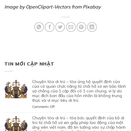
Image by OpenClipart-Vectors from Pixabay
TIN MỚI CẬP NHẬT
chuyện tòa di trú – tòa ủng hộ quyết định của
của cơ quan chức năng từ chối hồ sơ xin bảo lãnh
vợ chồng của 1 cặp đôi có 1 con chung, vì lý do
mục đích ban đầu của hôn nhân là không trung
thực và vì mục tiêu di trú
on
Comments Off
CHUYỆN
TÒA
chuyện tòa di trú – tòa bác quyết định của bộ di
DI
trú từ chối hồ sơ xin giấy phép lao động của một
TRÚ
ứng viên việt nam, đã tin tưởng vào sự chấp hành