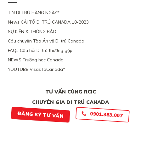
ĐẠO
CHỒNG
CÁC
TỪ
CỦA
ĐANG
CHỨNG
CHỐI
MỘT
TIN DI TRÚ HÀNG NGÀY*
LÀM
CỨ
PHỤ
VIỆC
News CẢI TỔ DI TRÚ CANADA 10-2023
NỮ
TẠI
VIỆT
CANADA,
SỰ KIỆN & THÔNG BÁO
NAM,
VÌ
VÌ
TÀI
Câu chuyện Tòa Án về Di trú Canada
ĐƯƠNG
CHÍNH
ĐƠN
LỎNG
FAQs Câu hỏi Di trú thường gặp
THIẾU
LẺO
BẰNG
NEWS Trường học Canada
CHỨNG
YOUTUBE VisasToCanada*
CHẮC
CHẮN
TƯ VẤN CÙNG RCIC
CHUYÊN GIA DI TRÚ CANADA
0901.383.007
ĐĂNG KÝ TƯ VẤN