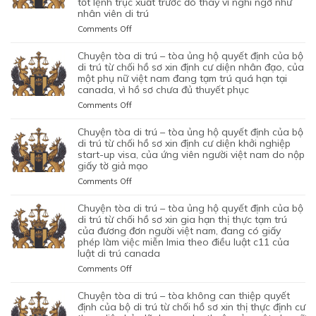
tốt lệnh trục xuất trước đó thay vì nghi ngờ như
–
nhân viên di trú
TÒA
ỦNG
on
Comments Off
HỘ
CHUYỆN
QUYẾT
TÒA
chuyện tòa di trú – tòa ủng hộ quyết định của bộ
ĐỊNH
DI
di trú từ chối hồ sơ xin định cư diện nhân đạo, của
CỦA
TRÚ
một phụ nữ việt nam đang tạm trú quá hạn tại
CỦA
canada, vì hồ sơ chưa đủ thuyết phục
–
CƠ
TÒA
on
Comments Off
QUAN
BÁC
CHUYỆN
CHỨC
QUYẾT
TÒA
chuyện tòa di trú – tòa ủng hộ quyết định của bộ
NĂNG
ĐỊNH
DI
di trú từ chối hồ sơ xin định cư diện khởi nghiệp
TỪ
CỦA
TRÚ
start-up visa, của ứng viên người việt nam do nộp
CHỐI
BỘ
giấy tờ giả mạo
–
HỒ
DI
TÒA
SƠ
on
Comments Off
TRÚ
ỦNG
XIN
CHUYỆN
TỪ
HỘ
BẢO
TÒA
chuyện tòa di trú – tòa ủng hộ quyết định của bộ
CHỐI
QUYẾT
LÃNH
DI
di trú từ chối hồ sơ xin gia hạn thị thực tạm trú
HỒ
ĐỊNH
VỢ
TRÚ
của đương đơn người việt nam, đang có giấy
SƠ
CỦA
phép làm việc miễn lmia theo điều luật c11 của
CHỒNG
–
XIN
BỘ
luật di trú canada
CỦA
TÒA
GIẤY
DI
1
ỦNG
PHÉP
on
Comments Off
TRÚ
CẶP
HỘ
LAO
CHUYỆN
TỪ
ĐÔI
QUYẾT
ĐỘNG
TÒA
chuyện tòa di trú – tòa không can thiệp quyết
CHỐI
CÓ
ĐỊNH
CỦA
DI
định của bộ di trú từ chối hồ sơ xin thị thực định cư
HỒ
1
CỦA
MỘT
TRÚ