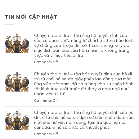
TIN MỚI CẬP NHẬT
chuyện tòa di trú – tòa ủng hộ quyết định của
của cơ quan chức năng từ chối hồ sơ xin bảo lãnh
vợ chồng của 1 cặp đôi có 1 con chung, vì lý do
mục đích ban đầu của hôn nhân là không trung
thực và vì mục tiêu di trú
on
Comments Off
CHUYỆN
TÒA
chuyện tòa di trú – tòa bác quyết định của bộ di
DI
trú từ chối hồ sơ xin giấy phép lao động của một
TRÚ
ứng viên việt nam, đã tin tưởng vào sự chấp hành
tốt lệnh trục xuất trước đó thay vì nghi ngờ như
–
nhân viên di trú
TÒA
ỦNG
on
Comments Off
HỘ
CHUYỆN
QUYẾT
TÒA
chuyện tòa di trú – tòa ủng hộ quyết định của bộ
ĐỊNH
DI
di trú từ chối hồ sơ xin định cư diện nhân đạo, của
CỦA
TRÚ
một phụ nữ việt nam đang tạm trú quá hạn tại
CỦA
canada, vì hồ sơ chưa đủ thuyết phục
–
CƠ
TÒA
on
Comments Off
QUAN
BÁC