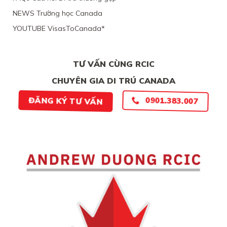
THIẾU
LẺO
BẰNG
NEWS Trường học Canada
CHỨNG
YOUTUBE VisasToCanada*
CHẮC
CHẮN
TƯ VẤN CÙNG RCIC
CHUYÊN GIA DI TRÚ CANADA
0901.383.007
ĐĂNG KÝ TƯ VẤN