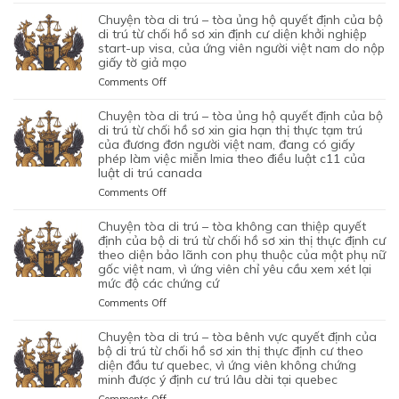
CHUYỆN
CHỨC
QUYẾT
TÒA
chuyện tòa di trú – tòa ủng hộ quyết định của bộ
NĂNG
ĐỊNH
DI
di trú từ chối hồ sơ xin định cư diện khởi nghiệp
TỪ
CỦA
TRÚ
start-up visa, của ứng viên người việt nam do nộp
CHỐI
BỘ
giấy tờ giả mạo
–
HỒ
DI
TÒA
SƠ
on
Comments Off
TRÚ
ỦNG
XIN
CHUYỆN
TỪ
HỘ
BẢO
TÒA
chuyện tòa di trú – tòa ủng hộ quyết định của bộ
CHỐI
QUYẾT
LÃNH
DI
di trú từ chối hồ sơ xin gia hạn thị thực tạm trú
HỒ
ĐỊNH
VỢ
TRÚ
của đương đơn người việt nam, đang có giấy
SƠ
CỦA
phép làm việc miễn lmia theo điều luật c11 của
CHỒNG
–
XIN
BỘ
luật di trú canada
CỦA
TÒA
GIẤY
DI
1
ỦNG
PHÉP
on
Comments Off
TRÚ
CẶP
HỘ
LAO
CHUYỆN
TỪ
ĐÔI
QUYẾT
ĐỘNG
TÒA
chuyện tòa di trú – tòa không can thiệp quyết
CHỐI
CÓ
ĐỊNH
CỦA
DI
định của bộ di trú từ chối hồ sơ xin thị thực định cư
HỒ
1
CỦA
MỘT
TRÚ
theo diện bảo lãnh con phụ thuộc của một phụ nữ
SƠ
CON
BỘ
gốc việt nam, vì ứng viên chỉ yêu cầu xem xét lại
ỨNG
–
XIN
CHUNG,
DI
mức độ các chứng cứ
VIÊN
TÒA
ĐỊNH
VÌ
TRÚ
VIỆT
ỦNG
on
Comments Off
CƯ
LÝ
TỪ
NAM,
HỘ
CHUYỆN
DIỆN
DO
CHỐI
ĐÃ
QUYẾT
TÒA
NHÂN
chuyện tòa di trú – tòa bênh vực quyết định của
MỤC
HỒ
TIN
ĐỊNH
DI
ĐẠO,
bộ di trú từ chối hồ sơ xin thị thực định cư theo
ĐÍCH
SƠ
TƯỞNG
CỦA
TRÚ
diện đầu tư quebec, vì ứng viên không chứng
CỦA
BAN
XIN
VÀO
BỘ
minh được ý định cư trú lâu dài tại quebec
–
MỘT
ĐẦU
ĐỊNH
SỰ
DI
TÒA
PHỤ
on