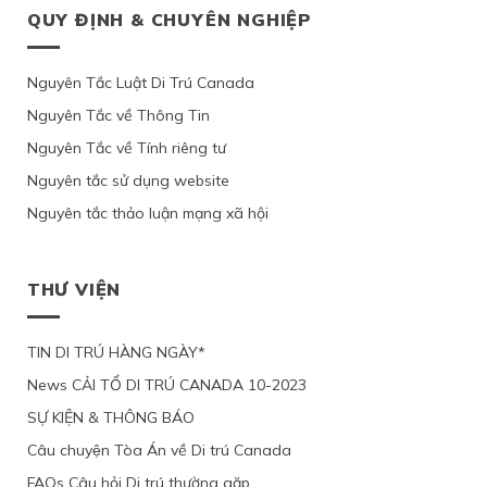
MỘT
XIN
TƯ
QUYẾT
QUY ĐỊNH & CHUYÊN NGHIỆP
ĐIỀU
THỰC
PHỤ
ĐỊNH
QUEBEC,
ĐỊNH
LUẬT
TẠM
NỮ
CƯ
VÌ
CỦA
C11
TRÚ
GỐC
CANADA
ỨNG
BỘ
CỦA
CỦA
VIỆT
Nguyên Tắc Luật Di Trú Canada
THEO
VIÊN
DI
LUẬT
1
NAM,
DIỆN
KHÔNG
TRÚ,
DI
PHỤ
Nguyên Tắc về Thông Tin
VÌ
NHÂN
CHỨNG
TỪ
TRÚ
NỮ
ỨNG
ĐẠO
MINH
CHỐI
Nguyên Tắc về Tính riêng tư
CANADA
VIỆT
VIÊN
VÌ
ĐƯỢC
HỒ
NAM
CHỈ
LÝ
Ý
Nguyên tắc sử dụng website
SƠ
VÀ
YÊU
DO
ĐỊNH
XIN
3
CẦU
SỨC
Nguyên tắc thảo luận mạng xã hội
CƯ
ĐỊNH
CON
XEM
KHỎE
TRÚ
CƯ
ĐỂ
XÉT
BỊ
LÂU
THEO
ĐOÀN
LẠI
BỘ
DÀI
DIỆN
TỤ
MỨC
DI
THƯ VIỆN
TẠI
NHÂN
VỚI
ĐỘ
TRÚ
QUEBEC
ĐẠO
CHỒNG
CÁC
TỪ
CỦA
ĐANG
CHỨNG
CHỐI
MỘT
TIN DI TRÚ HÀNG NGÀY*
LÀM
CỨ
PHỤ
VIỆC
News CẢI TỔ DI TRÚ CANADA 10-2023
NỮ
TẠI
VIỆT
CANADA,
SỰ KIỆN & THÔNG BÁO
NAM,
VÌ
VÌ
TÀI
Câu chuyện Tòa Án về Di trú Canada
ĐƯƠNG
CHÍNH
ĐƠN
LỎNG
FAQs Câu hỏi Di trú thường gặp