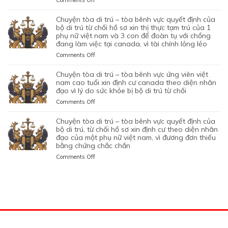
Comments Off
CỦA
CƯ
CHẤP
TRÚ
KHÔNG
NỮ
CHUYỆN
HÔN
DIỆN
HÀNH
TỪ
CAN
VIỆT
TÒA
NHÂN
KHỞI
chuyện tòa di trú – tòa bênh vực quyết định của
TỐT
CHỐI
THIỆP
NAM
DI
LÀ
NGHIỆP
bộ di trú từ chối hồ sơ xin thị thực tạm trú của 1
LỆNH
HỒ
QUYẾT
ĐANG
TRÚ
phụ nữ việt nam và 3 con để đoàn tụ với chồng
KHÔNG
START-
TRỤC
SƠ
ĐỊNH
TẠM
đang làm việc tại canada, vì tài chính lỏng lẻo
–
TRUNG
UP
XUẤT
XIN
CỦA
TRÚ
TÒA
THỰC
VISA,
TRƯỚC
GIA
on
Comments Off
BỘ
QUÁ
BÊNH
VÀ
CỦA
ĐÓ
HẠN
CHUYỆN
DI
HẠN
VỰC
VÌ
ỨNG
THAY
THỊ
TÒA
chuyện tòa di trú – tòa bênh vực ứng viên việt
TRÚ
TẠI
QUYẾT
MỤC
VIÊN
VÌ
THỰC
DI
nam cao tuổi xin định cư canada theo diện nhân
TỪ
CANADA,
ĐỊNH
TIÊU
NGƯỜI
NGHI
TẠM
TRÚ
đạo vì lý do sức khỏe bị bộ di trú từ chối
CHỐI
VÌ
CỦA
DI
VIỆT
NGỜ
TRÚ
–
HỒ
HỒ
on
Comments Off
BỘ
TRÚ
NAM
NHƯ
CỦA
TÒA
SƠ
SƠ
CHUYỆN
DI
DO
NHÂN
ĐƯƠNG
BÊNH
XIN
CHƯA
TÒA
chuyện tòa di trú – tòa bênh vực quyết định của
TRÚ
NỘP
VIÊN
ĐƠN
VỰC
THỊ
ĐỦ
DI
bộ di trú, từ chối hồ sơ xin định cư theo diện nhân
TỪ
GIẤY
DI
NGƯỜI
QUYẾT
THỰC
THUYẾT
TRÚ
đạo của một phụ nữ việt nam, vì đương đơn thiếu
CHỐI
TỜ
TRÚ
VIỆT
ĐỊNH
ĐỊNH
PHỤC
bằng chứng chắc chắn
–
HỒ
GIẢ
NAM,
CỦA
CƯ
TÒA
SƠ
MẠO
on
Comments Off
ĐANG
BỘ
THEO
BÊNH
XIN
CHUYỆN
CÓ
DI
DIỆN
VỰC
THỊ
TÒA
GIẤY
TRÚ
BẢO
ỨNG
THỰC
DI
PHÉP
TỪ
LÃNH
VIÊN
ĐỊNH
TRÚ
LÀM
CHỐI
CON
VIỆT
CƯ
–
VIỆC
HỒ
PHỤ
NAM
THEO
TÒA
MIỄN
SƠ
THUỘC
CAO
DIỆN
BÊNH
LMIA
XIN
CỦA
TUỔI
ĐẦU
VỰC
THEO
THỊ