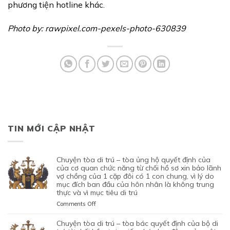
phương tiện hotline khác.
Photo by: rawpixel.com-pexels-photo-630839
TIN MỚI CẬP NHẬT
chuyện tòa di trú – tòa ủng hộ quyết định của
của cơ quan chức năng từ chối hồ sơ xin bảo lãnh
vợ chồng của 1 cặp đôi có 1 con chung, vì lý do
mục đích ban đầu của hôn nhân là không trung
thực và vì mục tiêu di trú
on
Comments Off
CHUYỆN
TÒA
chuyện tòa di trú – tòa bác quyết định của bộ di
DI