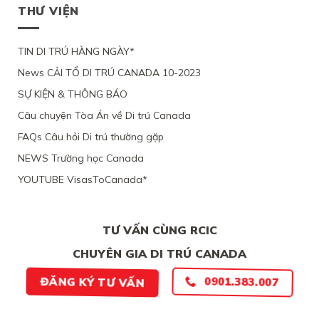
TỤ
MỨC
DI
THƯ VIỆN
TẠI
NHÂN
VỚI
ĐỘ
TRÚ
QUEBEC
ĐẠO
CHỒNG
CÁC
TỪ
CỦA
ĐANG
CHỨNG
CHỐI
MỘT
TIN DI TRÚ HÀNG NGÀY*
LÀM
CỨ
PHỤ
VIỆC
News CẢI TỔ DI TRÚ CANADA 10-2023
NỮ
TẠI
VIỆT
CANADA,
SỰ KIỆN & THÔNG BÁO
NAM,
VÌ
VÌ
TÀI
Câu chuyện Tòa Án về Di trú Canada
ĐƯƠNG
CHÍNH
ĐƠN
LỎNG
FAQs Câu hỏi Di trú thường gặp
THIẾU
LẺO
BẰNG
NEWS Trường học Canada
CHỨNG
YOUTUBE VisasToCanada*
CHẮC
CHẮN
TƯ VẤN CÙNG RCIC
CHUYÊN GIA DI TRÚ CANADA
0901.383.007
ĐĂNG KÝ TƯ VẤN