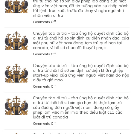
trú từ chối hồ sơ xin giấy phép lao động của một
TRÚ
ứng viên việt nam, đã tin tưởng vào sự chấp hành
tốt lệnh trục xuất trước đó thay vì nghi ngờ như
–
nhân viên di trú
TÒA
ỦNG
on
Comments Off
HỘ
CHUYỆN
QUYẾT
TÒA
chuyện tòa di trú – tòa ủng hộ quyết định của bộ
ĐỊNH
DI
di trú từ chối hồ sơ xin định cư diện nhân đạo, của
CỦA
TRÚ
một phụ nữ việt nam đang tạm trú quá hạn tại
CỦA
canada, vì hồ sơ chưa đủ thuyết phục
–
CƠ
TÒA
on
Comments Off
QUAN
BÁC
CHUYỆN
CHỨC
QUYẾT
TÒA
chuyện tòa di trú – tòa ủng hộ quyết định của bộ
NĂNG
ĐỊNH
DI
di trú từ chối hồ sơ xin định cư diện khởi nghiệp
TỪ
CỦA
TRÚ
start-up visa, của ứng viên người việt nam do nộp
CHỐI
BỘ
giấy tờ giả mạo
–
HỒ
DI
TÒA
SƠ
on
Comments Off
TRÚ
ỦNG
XIN
CHUYỆN
TỪ
HỘ
BẢO
TÒA
chuyện tòa di trú – tòa ủng hộ quyết định của bộ
CHỐI
QUYẾT
LÃNH
DI
di trú từ chối hồ sơ xin gia hạn thị thực tạm trú
HỒ
ĐỊNH
VỢ
TRÚ
của đương đơn người việt nam, đang có giấy
SƠ
CỦA
phép làm việc miễn lmia theo điều luật c11 của
CHỒNG
–
XIN
BỘ
luật di trú canada
CỦA
TÒA
GIẤY
DI
1
ỦNG
PHÉP
on
Comments Off
TRÚ
CẶP
HỘ
LAO
CHUYỆN
TỪ
ĐÔI
QUYẾT
ĐỘNG
TÒA