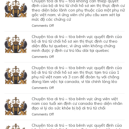
chuyện tòa di trú – tòa không can thiệp quyết
CHỐI
CÓ
ĐỊNH
CỦA
DI
định của bộ di trú từ chối hồ sơ xin thị thực định cư
HỒ
1
CỦA
MỘT
TRÚ
theo diện bảo lãnh con phụ thuộc của một phụ nữ
SƠ
CON
BỘ
gốc việt nam, vì ứng viên chỉ yêu cầu xem xét lại
ỨNG
–
XIN
CHUNG,
DI
mức độ các chứng cứ
VIÊN
TÒA
ĐỊNH
VÌ
TRÚ
VIỆT
ỦNG
on
Comments Off
CƯ
LÝ
TỪ
NAM,
HỘ
CHUYỆN
DIỆN
DO
CHỐI
ĐÃ
QUYẾT
TÒA
NHÂN
chuyện tòa di trú – tòa bênh vực quyết định của
MỤC
HỒ
TIN
ĐỊNH
DI
ĐẠO,
bộ di trú từ chối hồ sơ xin thị thực định cư theo
ĐÍCH
SƠ
TƯỞNG
CỦA
TRÚ
diện đầu tư quebec, vì ứng viên không chứng
CỦA
BAN
XIN
VÀO
BỘ
minh được ý định cư trú lâu dài tại quebec
–
MỘT
ĐẦU
ĐỊNH
SỰ
DI
TÒA
PHỤ
on
Comments Off
CỦA
CƯ
CHẤP
TRÚ
KHÔNG
NỮ
CHUYỆN
HÔN
DIỆN
HÀNH
TỪ
CAN
VIỆT
TÒA
NHÂN
KHỞI
chuyện tòa di trú – tòa bênh vực quyết định của
TỐT
CHỐI
THIỆP
NAM
DI
LÀ
NGHIỆP
bộ di trú từ chối hồ sơ xin thị thực tạm trú của 1
LỆNH
HỒ
QUYẾT
ĐANG
TRÚ
phụ nữ việt nam và 3 con để đoàn tụ với chồng
KHÔNG
START-
TRỤC
SƠ
ĐỊNH
TẠM
đang làm việc tại canada, vì tài chính lỏng lẻo
–
TRUNG
UP
XUẤT
XIN
CỦA
TRÚ
TÒA
THỰC
VISA,
TRƯỚC
GIA
on
Comments Off
BỘ
QUÁ
BÊNH
VÀ
CỦA
ĐÓ
HẠN
CHUYỆN
DI
HẠN
VỰC
VÌ
ỨNG
THAY
THỊ
TÒA
chuyện tòa di trú – tòa bênh vực ứng viên việt
TRÚ
TẠI
QUYẾT
MỤC
VIÊN
VÌ
THỰC
DI
nam cao tuổi xin định cư canada theo diện nhân
TỪ
CANADA,
ĐỊNH
TIÊU
NGƯỜI
NGHI
TẠM
TRÚ
đạo vì lý do sức khỏe bị bộ di trú từ chối
CHỐI
VÌ
CỦA
DI
VIỆT
NGỜ
TRÚ
–
HỒ
HỒ
on
Comments Off
BỘ
TRÚ
NAM
NHƯ
CỦA
TÒA
SƠ
SƠ
CHUYỆN
DI
DO
NHÂN
ĐƯƠNG
BÊNH
XIN
CHƯA
TÒA
chuyện tòa di trú – tòa bênh vực quyết định của
TRÚ
NỘP
VIÊN
ĐƠN
VỰC
THỊ
ĐỦ
DI