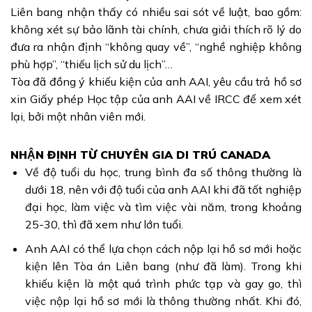
Liên bang nhận thấy có nhiều sai sót về luật, bao gồm:
không xét sự bảo lãnh tài chính, chưa giải thích rõ lý do
đưa ra nhận định “không quay về”, “nghề nghiệp không
phù hợp”, “thiếu lịch sử du lịch”…
Tòa đã đồng ý khiếu kiện của anh AAI, yêu cầu trả hồ sơ
xin Giấy phép Học tập của anh AAI về IRCC để xem xét
lại, bởi một nhân viên mới.
NHẬN ĐỊNH TỪ CHUYÊN GIA DI TRÚ CANADA
Về độ tuổi du học, trung bình đa số thông thường là
dưới 18, nên với độ tuổi của anh AAI khi đã tốt nghiệp
đại học, làm việc và tìm việc vài năm, trong khoảng
25-30, thì đã xem như lớn tuổi.
Anh AAI có thể lựa chọn cách nộp lại hồ sơ mới hoặc
kiện lên Tòa án Liên bang (như đã làm). Trong khi
khiếu kiện là một quá trình phức tạp và gay go, thì
việc nộp lại hồ sơ mới là thông thường nhất. Khi đó,