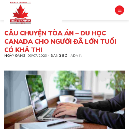
Skip
to
content
CÂU CHUYỆN TÒA ÁN – DU HỌC
CANADA CHO NGƯỜI ĐÃ LỚN TUỔI
CÓ KHẢ THI
NGÀY ĐĂNG:
03/07/2023
-
ĐĂNG BỞI:
ADMIN