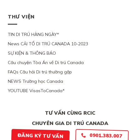
TRÚ
CƯ
ĐỂ
XÉT
BỊ
LÂU
THEO
ĐOÀN
LẠI
BỘ
DÀI
DIỆN
TỤ
MỨC
DI
THƯ VIỆN
TẠI
NHÂN
VỚI
ĐỘ
TRÚ
QUEBEC
ĐẠO
CHỒNG
CÁC
TỪ
CỦA
ĐANG
CHỨNG
CHỐI
MỘT
TIN DI TRÚ HÀNG NGÀY*
LÀM
CỨ
PHỤ
VIỆC
News CẢI TỔ DI TRÚ CANADA 10-2023
NỮ
TẠI
VIỆT
CANADA,
SỰ KIỆN & THÔNG BÁO
NAM,
VÌ
VÌ
TÀI
Câu chuyện Tòa Án về Di trú Canada
ĐƯƠNG
CHÍNH
ĐƠN
LỎNG
FAQs Câu hỏi Di trú thường gặp
THIẾU
LẺO
BẰNG
NEWS Trường học Canada
CHỨNG
YOUTUBE VisasToCanada*
CHẮC
CHẮN
TƯ VẤN CÙNG RCIC
CHUYÊN GIA DI TRÚ CANADA
ĐĂNG KÝ TƯ VẤN
0901.383.007