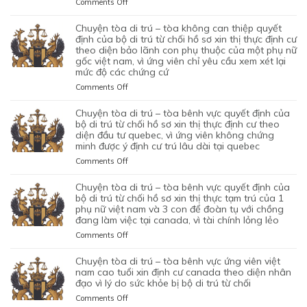
PHÉP
on
Comments Off
TRÚ
CẶP
HỘ
LAO
CHUYỆN
TỪ
ĐÔI
QUYẾT
ĐỘNG
TÒA
chuyện tòa di trú – tòa không can thiệp quyết
CHỐI
CÓ
ĐỊNH
CỦA
DI
định của bộ di trú từ chối hồ sơ xin thị thực định cư
HỒ
1
CỦA
MỘT
TRÚ
theo diện bảo lãnh con phụ thuộc của một phụ nữ
SƠ
CON
BỘ
gốc việt nam, vì ứng viên chỉ yêu cầu xem xét lại
ỨNG
–
XIN
CHUNG,
DI
mức độ các chứng cứ
VIÊN
TÒA
ĐỊNH
VÌ
TRÚ
VIỆT
ỦNG
on
Comments Off
CƯ
LÝ
TỪ
NAM,
HỘ
CHUYỆN
DIỆN
DO
CHỐI
ĐÃ
QUYẾT
TÒA
NHÂN
chuyện tòa di trú – tòa bênh vực quyết định của
MỤC
HỒ
TIN
ĐỊNH
DI
ĐẠO,
bộ di trú từ chối hồ sơ xin thị thực định cư theo
ĐÍCH
SƠ
TƯỞNG
CỦA
TRÚ
diện đầu tư quebec, vì ứng viên không chứng
CỦA
BAN
XIN
VÀO
BỘ
minh được ý định cư trú lâu dài tại quebec
–
MỘT
ĐẦU
ĐỊNH
SỰ
DI
TÒA
PHỤ
on
Comments Off
CỦA
CƯ
CHẤP
TRÚ
KHÔNG
NỮ
CHUYỆN
HÔN
DIỆN
HÀNH
TỪ
CAN
VIỆT
TÒA
NHÂN
KHỞI
chuyện tòa di trú – tòa bênh vực quyết định của
TỐT
CHỐI
THIỆP
NAM
DI
LÀ
NGHIỆP
bộ di trú từ chối hồ sơ xin thị thực tạm trú của 1
LỆNH
HỒ
QUYẾT
ĐANG
TRÚ
phụ nữ việt nam và 3 con để đoàn tụ với chồng
KHÔNG
START-
TRỤC
SƠ
ĐỊNH
TẠM
đang làm việc tại canada, vì tài chính lỏng lẻo
–
TRUNG
UP
XUẤT
XIN
CỦA
TRÚ
TÒA
THỰC
VISA,
TRƯỚC
GIA
on
Comments Off
BỘ
QUÁ
BÊNH
VÀ
CỦA
ĐÓ
HẠN
CHUYỆN
DI
HẠN
VỰC
VÌ
ỨNG
THAY
THỊ
TÒA
chuyện tòa di trú – tòa bênh vực ứng viên việt
TRÚ
TẠI
QUYẾT
MỤC
VIÊN
VÌ
THỰC
DI
nam cao tuổi xin định cư canada theo diện nhân
TỪ
CANADA,
ĐỊNH
TIÊU
NGƯỜI
NGHI
TẠM
TRÚ
đạo vì lý do sức khỏe bị bộ di trú từ chối
CHỐI
VÌ
CỦA
DI
VIỆT
NGỜ
TRÚ
–
HỒ
HỒ
on
Comments Off
BỘ
TRÚ
NAM
NHƯ
CỦA
TÒA