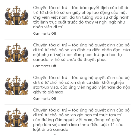
CHUYỆN
TÒA
chuyện tòa di trú – tòa bác quyết định của bộ di
DI
trú từ chối hồ sơ xin giấy phép lao động của một
TRÚ
ứng viên việt nam, đã tin tưởng vào sự chấp hành
tốt lệnh trục xuất trước đó thay vì nghi ngờ như
–
nhân viên di trú
TÒA
ỦNG
on
Comments Off
HỘ
CHUYỆN
QUYẾT
TÒA
chuyện tòa di trú – tòa ủng hộ quyết định của bộ
ĐỊNH
DI
di trú từ chối hồ sơ xin định cư diện nhân đạo, của
CỦA
TRÚ
một phụ nữ việt nam đang tạm trú quá hạn tại
CỦA
canada, vì hồ sơ chưa đủ thuyết phục
–
CƠ
TÒA
on
Comments Off
QUAN
BÁC
CHUYỆN
CHỨC
QUYẾT
TÒA
chuyện tòa di trú – tòa ủng hộ quyết định của bộ
NĂNG
ĐỊNH
DI
di trú từ chối hồ sơ xin định cư diện khởi nghiệp
TỪ
CỦA
TRÚ
start-up visa, của ứng viên người việt nam do nộp
CHỐI
BỘ
giấy tờ giả mạo
–
HỒ
DI
TÒA
SƠ
on
Comments Off
TRÚ
ỦNG
XIN
CHUYỆN
TỪ
HỘ
BẢO
TÒA
chuyện tòa di trú – tòa ủng hộ quyết định của bộ
CHỐI
QUYẾT
LÃNH
DI
di trú từ chối hồ sơ xin gia hạn thị thực tạm trú
HỒ
ĐỊNH
VỢ
TRÚ
của đương đơn người việt nam, đang có giấy
SƠ
CỦA
phép làm việc miễn lmia theo điều luật c11 của
CHỒNG
–
XIN
BỘ
luật di trú canada
CỦA
TÒA
GIẤY
DI
1
ỦNG