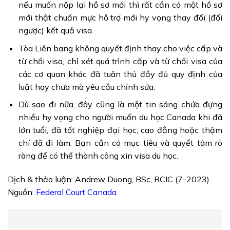
nếu muốn nộp lại hồ sơ mới thì rất cần có một hồ sơ
mới thật chuẩn mực hỗ trợ mới hy vọng thay đổi (đổi
ngược) kết quả visa.
Tòa Liên bang không quyết định thay cho việc cấp và
từ chối visa, chỉ xét quá trình cấp và từ chối visa của
các cơ quan khác đã tuân thủ đầy đủ quy định của
luật hay chưa mà yêu cầu chỉnh sửa.
Dù sao đi nữa, đây cũng là một tin sáng chứa đựng
nhiều hy vọng cho người muốn du học Canada khi đã
lớn tuổi, đã tốt nghiệp đại học, cao đẳng hoặc thậm
chí đã đi làm. Bạn cần có mục tiêu và quyết tâm rõ
ràng để có thể thành công xin visa du học.
Dịch & thảo luận: Andrew Duong, BSc, RCIC (7-2023)
Nguồn:
Federal Court Canada