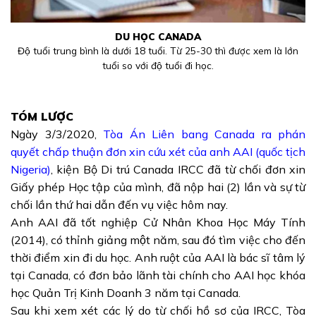
DU HỌC CANADA
Độ tuổi trung bình là dưới 18 tuổi. Từ 25-30 thì được xem là lớn
tuổi so với độ tuổi đi học.
TÓM LƯỢC
Ngày 3/3/2020,
Tòa Án Liên bang Canada ra phán
quyết chấp thuận đơn xin cứu xét của anh AAI (quốc tịch
Nigeria)
, kiện Bộ Di trú Canada IRCC đã từ chối đơn xin
Giấy phép Học tập của mình, đã nộp hai (2) lần và sự từ
chối lần thứ hai dẫn đến vụ việc hôm nay.
Anh AAI đã tốt nghiệp Cử Nhân Khoa Học Máy Tính
(2014), có thỉnh giảng một năm, sau đó tìm việc cho đến
thời điểm xin đi du học. Anh ruột của AAI là bác sĩ tâm lý
tại Canada, có đơn bảo lãnh tài chính cho AAI học khóa
học Quản Trị Kinh Doanh 3 năm tại Canada.
Sau khi xem xét các lý do từ chối hồ sơ của IRCC, Tòa