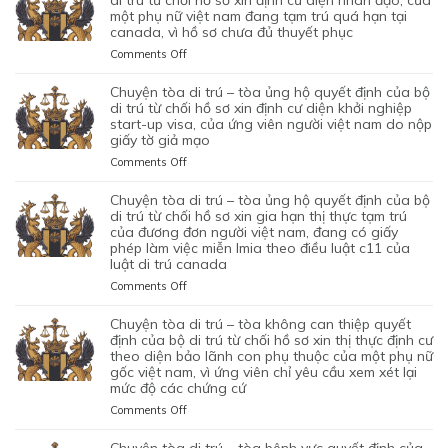
di trú từ chối hồ sơ xin định cư diện nhân đạo, của
CỦA
TRÚ
một phụ nữ việt nam đang tạm trú quá hạn tại
CỦA
canada, vì hồ sơ chưa đủ thuyết phục
–
CƠ
TÒA
on
Comments Off
QUAN
BÁC
CHUYỆN
CHỨC
QUYẾT
TÒA
chuyện tòa di trú – tòa ủng hộ quyết định của bộ
NĂNG
ĐỊNH
DI
di trú từ chối hồ sơ xin định cư diện khởi nghiệp
TỪ
CỦA
TRÚ
start-up visa, của ứng viên người việt nam do nộp
CHỐI
BỘ
giấy tờ giả mạo
–
HỒ
DI
TÒA
SƠ
on
Comments Off
TRÚ
ỦNG
XIN
CHUYỆN
TỪ
HỘ
BẢO
TÒA
chuyện tòa di trú – tòa ủng hộ quyết định của bộ
CHỐI
QUYẾT
LÃNH
DI
di trú từ chối hồ sơ xin gia hạn thị thực tạm trú
HỒ
ĐỊNH
VỢ
TRÚ
của đương đơn người việt nam, đang có giấy
SƠ
CỦA
phép làm việc miễn lmia theo điều luật c11 của
CHỒNG
–
XIN
BỘ
luật di trú canada
CỦA
TÒA
GIẤY
DI
1
ỦNG
PHÉP
on
Comments Off
TRÚ
CẶP
HỘ
LAO
CHUYỆN
TỪ
ĐÔI
QUYẾT
ĐỘNG
TÒA
chuyện tòa di trú – tòa không can thiệp quyết
CHỐI
CÓ
ĐỊNH
CỦA
DI
định của bộ di trú từ chối hồ sơ xin thị thực định cư
HỒ
1
CỦA
MỘT
TRÚ
theo diện bảo lãnh con phụ thuộc của một phụ nữ
SƠ
CON
BỘ
gốc việt nam, vì ứng viên chỉ yêu cầu xem xét lại
ỨNG
–
XIN
CHUNG,
DI
mức độ các chứng cứ
VIÊN
TÒA
ĐỊNH
VÌ
TRÚ
VIỆT
ỦNG
on
Comments Off
CƯ
LÝ
TỪ
NAM,
HỘ
CHUYỆN
DIỆN
DO
CHỐI
ĐÃ
QUYẾT
TÒA
NHÂN