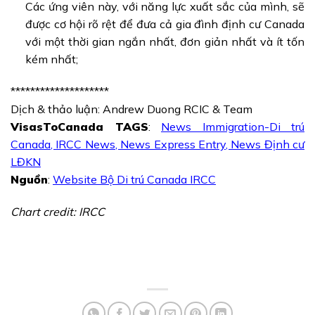
Các ứng viên này, với năng lực xuất sắc của mình, sẽ
được cơ hội rõ rệt để đưa cả gia đình định cư Canada
với một thời gian ngắn nhất, đơn giản nhất và ít tốn
kém nhất;
********************
Dịch & thảo luận: Andrew Duong RCIC & Team
VisasToCanada TAGS
:
News Immigration-Di trú
Canada
,
IRCC News
,
News Express Entry
,
News Định cư
LĐKN
Nguồn
:
Website Bộ Di trú Canada IRCC
Chart credit: IRCC