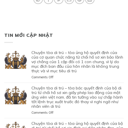
TIN MỚI CẬP NHẬT
chuyện tòa di trú – tòa ủng hộ quyết định của
của cơ quan chức năng từ chối hồ sơ xin bảo lãnh
vợ chồng của 1 cặp đôi có 1 con chung, vì lý do
mục đích ban đầu của hôn nhân là không trung
thực và vì mục tiêu di trú
on
Comments Off
CHUYỆN
TÒA
chuyện tòa di trú – tòa bác quyết định của bộ di
DI
trú từ chối hồ sơ xin giấy phép lao động của một
TRÚ
ứng viên việt nam, đã tin tưởng vào sự chấp hành
tốt lệnh trục xuất trước đó thay vì nghi ngờ như
–
nhân viên di trú
TÒA
ỦNG
on
Comments Off
HỘ
CHUYỆN
QUYẾT
TÒA
chuyện tòa di trú – tòa ủng hộ quyết định của bộ
ĐỊNH
DI