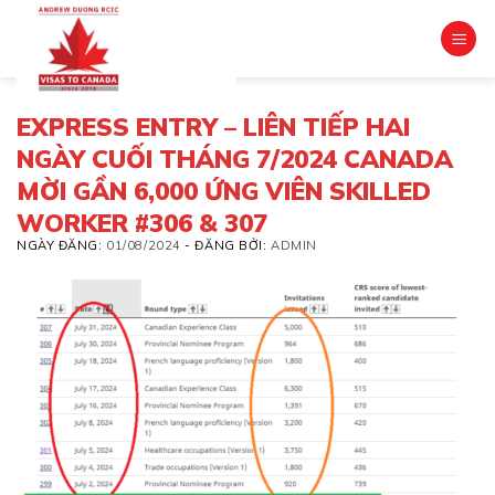
Skip
to
content
EXPRESS ENTRY – LIÊN TIẾP HAI
NGÀY CUỐI THÁNG 7/2024 CANADA
MỜI GẦN 6,000 ỨNG VIÊN SKILLED
WORKER #306 & 307
NGÀY ĐĂNG:
01/08/2024
-
ĐĂNG BỞI:
ADMIN