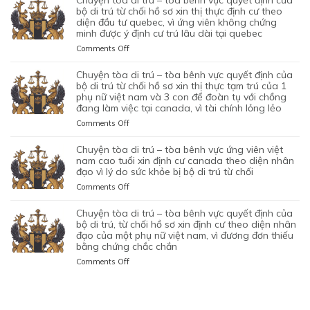
chuyện tòa di trú – tòa bênh vực quyết định của
MỤC
HỒ
TIN
ĐỊNH
DI
ĐẠO,
bộ di trú từ chối hồ sơ xin thị thực định cư theo
ĐÍCH
SƠ
TƯỞNG
CỦA
TRÚ
diện đầu tư quebec, vì ứng viên không chứng
CỦA
BAN
XIN
VÀO
BỘ
minh được ý định cư trú lâu dài tại quebec
–
MỘT
ĐẦU
ĐỊNH
SỰ
DI
TÒA
PHỤ
on
Comments Off
CỦA
CƯ
CHẤP
TRÚ
KHÔNG
NỮ
CHUYỆN
HÔN
DIỆN
HÀNH
TỪ
CAN
VIỆT
TÒA
NHÂN
KHỞI
chuyện tòa di trú – tòa bênh vực quyết định của
TỐT
CHỐI
THIỆP
NAM
DI
LÀ
NGHIỆP
bộ di trú từ chối hồ sơ xin thị thực tạm trú của 1
LỆNH
HỒ
QUYẾT
ĐANG
TRÚ
phụ nữ việt nam và 3 con để đoàn tụ với chồng
KHÔNG
START-
TRỤC
SƠ
ĐỊNH
TẠM
đang làm việc tại canada, vì tài chính lỏng lẻo
–
TRUNG
UP
XUẤT
XIN
CỦA
TRÚ
TÒA
THỰC
VISA,
TRƯỚC
GIA
on
Comments Off
BỘ
QUÁ
BÊNH
VÀ
CỦA
ĐÓ
HẠN
CHUYỆN
DI
HẠN
VỰC
VÌ
ỨNG
THAY
THỊ
TÒA
chuyện tòa di trú – tòa bênh vực ứng viên việt
TRÚ
TẠI
QUYẾT
MỤC
VIÊN
VÌ
THỰC
DI
nam cao tuổi xin định cư canada theo diện nhân
TỪ
CANADA,
ĐỊNH
TIÊU
NGƯỜI
NGHI
TẠM
TRÚ
đạo vì lý do sức khỏe bị bộ di trú từ chối
CHỐI
VÌ
CỦA
DI
VIỆT
NGỜ
TRÚ
–
HỒ
HỒ
on
Comments Off
BỘ
TRÚ
NAM
NHƯ
CỦA
TÒA
SƠ
SƠ
CHUYỆN
DI
DO
NHÂN
ĐƯƠNG
BÊNH
XIN
CHƯA
TÒA
chuyện tòa di trú – tòa bênh vực quyết định của
TRÚ
NỘP
VIÊN
ĐƠN
VỰC
THỊ
ĐỦ
DI
bộ di trú, từ chối hồ sơ xin định cư theo diện nhân
TỪ
GIẤY
DI
NGƯỜI
QUYẾT
THỰC
THUYẾT
TRÚ
đạo của một phụ nữ việt nam, vì đương đơn thiếu
CHỐI
TỜ
TRÚ
VIỆT
ĐỊNH
ĐỊNH
PHỤC
bằng chứng chắc chắn
–
HỒ
GIẢ
NAM,
CỦA
CƯ
TÒA
SƠ
MẠO
on
Comments Off
ĐANG
BỘ
THEO
BÊNH
XIN
CHUYỆN
CÓ
DI
DIỆN
VỰC
THỊ
TÒA
GIẤY
TRÚ
BẢO
ỨNG
THỰC
DI
PHÉP
TỪ
LÃNH
VIÊN
ĐỊNH
TRÚ