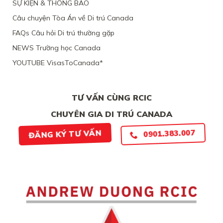
SỰ KIỆN & THÔNG BÁO
NAM,
VÌ
VÌ
TÀI
Câu chuyện Tòa Án về Di trú Canada
ĐƯƠNG
CHÍNH
ĐƠN
LỎNG
FAQs Câu hỏi Di trú thường gặp
THIẾU
LẺO
BẰNG
NEWS Trường học Canada
CHỨNG
YOUTUBE VisasToCanada*
CHẮC
CHẮN
TƯ VẤN CÙNG RCIC
CHUYÊN GIA DI TRÚ CANADA
0901.383.007
ĐĂNG KÝ TƯ VẤN