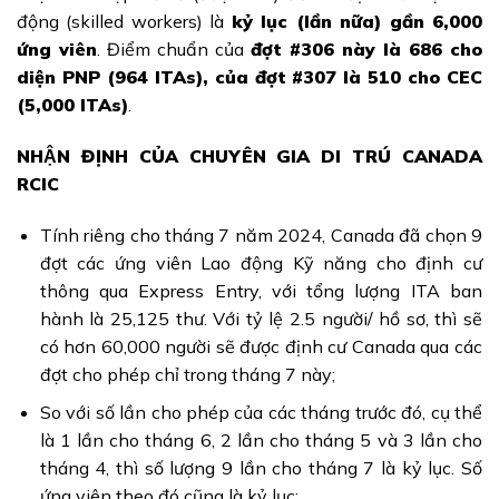
động (skilled workers) là
kỷ lục (lần nữa) gần 6,000
ứng viên
. Điểm chuẩn của
đợt #306 này là 686 cho
diện PNP (964 ITAs), của đợt #307 là 510 cho CEC
(5,000 ITAs)
.
NHẬN ĐỊNH CỦA CHUYÊN GIA DI TRÚ CANADA
RCIC
Tính riêng cho tháng 7 năm 2024, Canada đã chọn 9
đợt các ứng viên Lao động Kỹ năng cho định cư
thông qua Express Entry, với tổng lượng ITA ban
hành là 25,125 thư. Với tỷ lệ 2.5 người/ hồ sơ, thì sẽ
có hơn 60,000 người sẽ được định cư Canada qua các
đợt cho phép chỉ trong tháng 7 này;
So với số lần cho phép của các tháng trước đó, cụ thể
là 1 lần cho tháng 6, 2 lần cho tháng 5 và 3 lần cho
tháng 4, thì số lượng 9 lần cho tháng 7 là kỷ lục. Số
ứng viên theo đó cũng là kỷ lục;