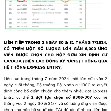
LIÊN TIẾP TRONG 2 NGÀY 30 & 31 THÁNG 7/2024,
CÓ THÊM MỘT SỐ LƯỢNG LỚN GẦN 6,000 ỨNG
VIÊN ĐƯỢC CHỌN CHO NỘP ĐƠN XIN ĐỊNH CƯ
CANADA (DIỆN LAO ĐỘNG KỸ NĂNG) THÔNG QUA
HỆ THỐNG EXPRESS ENTRY.
Liên tục trong tháng 7 năm 2024, một lần nữa vào 2
ngày cuối tháng, Bộ trưởng Bộ Nhập cư IRCC ra quyết
định công bố điểm chuẩn cho thêm nhiều đợt Express
Entry, cụ thể
2 đợt lựa chọn số #306-307
của hệ
thống vào 2 ngày 30 & 31/7, và số lượng ứng viên được
chọn cho nộp hồ sơ (được ITA) để xin định cư diện lao