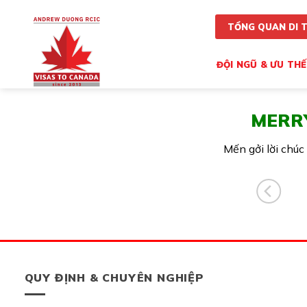
Skip
to
TỔNG QUAN DI 
content
ĐỘI NGŨ & ƯU THẾ
MERRY
Mến gởi lời chu
QUY ĐỊNH & CHUYÊN NGHIỆP