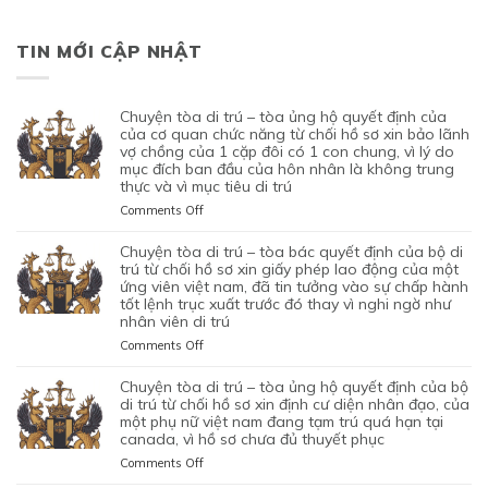
TIN MỚI CẬP NHẬT
chuyện tòa di trú – tòa ủng hộ quyết định của
của cơ quan chức năng từ chối hồ sơ xin bảo lãnh
vợ chồng của 1 cặp đôi có 1 con chung, vì lý do
mục đích ban đầu của hôn nhân là không trung
thực và vì mục tiêu di trú
on
Comments Off
CHUYỆN
TÒA
chuyện tòa di trú – tòa bác quyết định của bộ di
DI
trú từ chối hồ sơ xin giấy phép lao động của một
TRÚ
ứng viên việt nam, đã tin tưởng vào sự chấp hành
tốt lệnh trục xuất trước đó thay vì nghi ngờ như
–
nhân viên di trú
TÒA
ỦNG
on
Comments Off
HỘ
CHUYỆN
QUYẾT
TÒA
chuyện tòa di trú – tòa ủng hộ quyết định của bộ
ĐỊNH
DI
di trú từ chối hồ sơ xin định cư diện nhân đạo, của
CỦA
TRÚ
một phụ nữ việt nam đang tạm trú quá hạn tại
CỦA
canada, vì hồ sơ chưa đủ thuyết phục
–
CƠ
TÒA
on
Comments Off
QUAN
BÁC
CHUYỆN
CHỨC