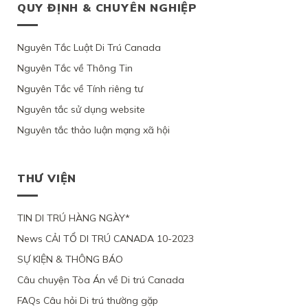
TƯ
QUYẾT
QUY ĐỊNH & CHUYÊN NGHIỆP
ĐIỀU
THỰC
PHỤ
ĐỊNH
QUEBEC,
ĐỊNH
LUẬT
TẠM
NỮ
CƯ
VÌ
CỦA
C11
TRÚ
GỐC
CANADA
ỨNG
BỘ
CỦA
CỦA
VIỆT
Nguyên Tắc Luật Di Trú Canada
THEO
VIÊN
DI
LUẬT
1
NAM,
DIỆN
KHÔNG
TRÚ,
DI
PHỤ
Nguyên Tắc về Thông Tin
VÌ
NHÂN
CHỨNG
TỪ
TRÚ
NỮ
ỨNG
ĐẠO
MINH
CHỐI
Nguyên Tắc về Tính riêng tư
CANADA
VIỆT
VIÊN
VÌ
ĐƯỢC
HỒ
NAM
CHỈ
LÝ
Ý
Nguyên tắc sử dụng website
SƠ
VÀ
YÊU
DO
ĐỊNH
XIN
3
CẦU
SỨC
Nguyên tắc thảo luận mạng xã hội
CƯ
ĐỊNH
CON
XEM
KHỎE
TRÚ
CƯ
ĐỂ
XÉT
BỊ
LÂU
THEO
ĐOÀN
LẠI
BỘ
DÀI
DIỆN
TỤ
MỨC
DI
THƯ VIỆN
TẠI
NHÂN
VỚI
ĐỘ
TRÚ
QUEBEC
ĐẠO
CHỒNG
CÁC
TỪ
CỦA
ĐANG
CHỨNG
CHỐI
MỘT
TIN DI TRÚ HÀNG NGÀY*
LÀM
CỨ
PHỤ
VIỆC
News CẢI TỔ DI TRÚ CANADA 10-2023
NỮ
TẠI
VIỆT
CANADA,
SỰ KIỆN & THÔNG BÁO
NAM,
VÌ
VÌ
TÀI
Câu chuyện Tòa Án về Di trú Canada
ĐƯƠNG
CHÍNH
ĐƠN
LỎNG
FAQs Câu hỏi Di trú thường gặp
THIẾU