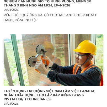
NGHIÊM CẨN MỪNG GIỖ TỔ HÙNG VƯƠNG, MÙNG 10
THÁNG 3 BÍNH NGỌ ÂM LỊCH, 26-4-2026
26/04/2026
MẾN CHÚC QUÝ ÔNG BÀ, CÔ CHÚ BÁC, ANH CHỊ EM KHÁCH
HÀNG, ĐỒNG NGHIỆP
TUYỂN DỤNG LAO ĐỘNG VIỆT NAM LÀM VIỆC CANADA,
NGÀNH XÂY DỰNG, THỢ LẮP RÁP KIẾNG GLASS
INSTALLER/ TECHNICIAN (5)
24/04/2026