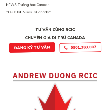
LẺO
BẰNG
NEWS Trường học Canada
CHỨNG
YOUTUBE VisasToCanada*
CHẮC
CHẮN
TƯ VẤN CÙNG RCIC
CHUYÊN GIA DI TRÚ CANADA
0901.383.007
ĐĂNG KÝ TƯ VẤN