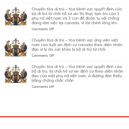
KHÔNG
NỮ
CHUYỆN
HÔN
DIỆN
HÀNH
TỪ
CAN
VIỆT
TÒA
NHÂN
KHỞI
chuyện tòa di trú – tòa bênh vực quyết định của
TỐT
CHỐI
THIỆP
NAM
DI
LÀ
NGHIỆP
bộ di trú từ chối hồ sơ xin thị thực tạm trú của 1
LỆNH
HỒ
QUYẾT
ĐANG
TRÚ
phụ nữ việt nam và 3 con để đoàn tụ với chồng
KHÔNG
START-
TRỤC
SƠ
ĐỊNH
TẠM
đang làm việc tại canada, vì tài chính lỏng lẻo
–
TRUNG
UP
XUẤT
XIN
CỦA
TRÚ
TÒA
THỰC
VISA,
TRƯỚC
GIA
on
Comments Off
BỘ
QUÁ
BÊNH
VÀ
CỦA
ĐÓ
HẠN
CHUYỆN
DI
HẠN
VỰC
VÌ
ỨNG
THAY
THỊ
TÒA
chuyện tòa di trú – tòa bênh vực ứng viên việt
TRÚ
TẠI
QUYẾT
MỤC
VIÊN
VÌ
THỰC
DI
nam cao tuổi xin định cư canada theo diện nhân
TỪ
CANADA,
ĐỊNH
TIÊU
NGƯỜI
NGHI
TẠM
TRÚ
đạo vì lý do sức khỏe bị bộ di trú từ chối
CHỐI
VÌ
CỦA
DI
VIỆT
NGỜ
TRÚ
–
HỒ
HỒ
on
Comments Off
BỘ
TRÚ
NAM
NHƯ
CỦA
TÒA
SƠ
SƠ
CHUYỆN
DI
DO
NHÂN
ĐƯƠNG
BÊNH
XIN
CHƯA
TÒA
chuyện tòa di trú – tòa bênh vực quyết định của
TRÚ
NỘP
VIÊN
ĐƠN
VỰC
THỊ
ĐỦ
DI
bộ di trú, từ chối hồ sơ xin định cư theo diện nhân
TỪ
GIẤY
DI
NGƯỜI
QUYẾT
THỰC
THUYẾT
TRÚ
đạo của một phụ nữ việt nam, vì đương đơn thiếu
CHỐI
TỜ
TRÚ
VIỆT
ĐỊNH
ĐỊNH
PHỤC
bằng chứng chắc chắn
–
HỒ
GIẢ
NAM,
CỦA
CƯ
TÒA
SƠ
MẠO
on
Comments Off
ĐANG
BỘ
THEO
BÊNH
XIN
CHUYỆN
CÓ
DI
DIỆN
VỰC
THỊ
TÒA
GIẤY
TRÚ
BẢO
ỨNG
THỰC
DI
PHÉP
TỪ
LÃNH
VIÊN
ĐỊNH
TRÚ
LÀM
CHỐI
CON
VIỆT
CƯ
–
VIỆC
HỒ
PHỤ
NAM
THEO
TÒA
MIỄN
SƠ
THUỘC
CAO
DIỆN
BÊNH
LMIA
XIN
CỦA
TUỔI
ĐẦU
VỰC
THEO
THỊ
MỘT
XIN