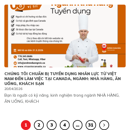
CHÚNG TÔI CHUẨN BỊ TUYỂN DỤNG NHÂN LỰC TỪ VIỆT
NAM ĐẾN LÀM VIỆC TẠI CANADA, NGÀNH: NHÀ HÀNG, ĂN
UỐNG, KHÁCH SẠN
20/04/2026
Bạn là người có kỹ năng, kinh nghiệm trong ngành NHÀ HÀNG,
ĂN UỐNG, KHÁCH
1
2
3
4
…
31