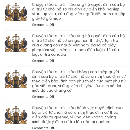
QUYẾT
TÒA
chuyện tòa di trú – tòa ủng hộ quyết định của bộ
NĂNG
ĐỊNH
DI
di trú từ chối hồ sơ xin định cư diện khởi nghiệp
TỪ
CỦA
TRÚ
start-up visa, của ứng viên người việt nam do nộp
CHỐI
BỘ
giấy tờ giả mạo
–
HỒ
DI
TÒA
SƠ
on
Comments Off
TRÚ
ỦNG
XIN
CHUYỆN
TỪ
HỘ
BẢO
TÒA
chuyện tòa di trú – tòa ủng hộ quyết định của bộ
CHỐI
QUYẾT
LÃNH
DI
di trú từ chối hồ sơ xin gia hạn thị thực tạm trú
HỒ
ĐỊNH
VỢ
TRÚ
của đương đơn người việt nam, đang có giấy
SƠ
CỦA
phép làm việc miễn lmia theo điều luật c11 của
CHỒNG
–
XIN
BỘ
luật di trú canada
CỦA
TÒA
GIẤY
DI
1
ỦNG
PHÉP
on
Comments Off
TRÚ
CẶP
HỘ
LAO
CHUYỆN
TỪ
ĐÔI
QUYẾT
ĐỘNG
TÒA
chuyện tòa di trú – tòa không can thiệp quyết
CHỐI
CÓ
ĐỊNH
CỦA
DI
định của bộ di trú từ chối hồ sơ xin thị thực định cư
HỒ
1
CỦA
MỘT
TRÚ
theo diện bảo lãnh con phụ thuộc của một phụ nữ
SƠ
CON
BỘ
gốc việt nam, vì ứng viên chỉ yêu cầu xem xét lại
ỨNG
–
XIN
CHUNG,
DI
mức độ các chứng cứ
VIÊN
TÒA
ĐỊNH
VÌ
TRÚ
VIỆT
ỦNG
on
Comments Off
CƯ
LÝ
TỪ
NAM,
HỘ
CHUYỆN
DIỆN
DO
CHỐI
ĐÃ
QUYẾT
TÒA
NHÂN
chuyện tòa di trú – tòa bênh vực quyết định của
MỤC
HỒ
TIN
ĐỊNH
DI
ĐẠO,
bộ di trú từ chối hồ sơ xin thị thực định cư theo
ĐÍCH
SƠ
TƯỞNG
CỦA
TRÚ
diện đầu tư quebec, vì ứng viên không chứng
CỦA
BAN
XIN
VÀO
BỘ
minh được ý định cư trú lâu dài tại quebec
–
MỘT
ĐẦU
ĐỊNH
SỰ
DI
TÒA
PHỤ
on
Comments Off
CỦA
CƯ
CHẤP
TRÚ