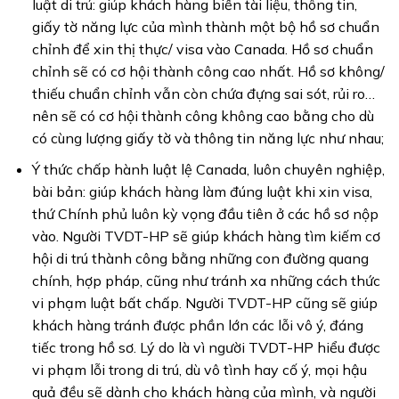
luật di trú: giúp khách hàng biến tài liệu, thông tin,
giấy tờ năng lực của mình thành một bộ hồ sơ chuẩn
chỉnh để xin thị thực/ visa vào Canada. Hồ sơ chuẩn
chỉnh sẽ có cơ hội thành công cao nhất. Hồ sơ không/
thiếu chuẩn chỉnh vẫn còn chứa đựng sai sót, rủi ro…
nên sẽ có cơ hội thành công không cao bằng cho dù
có cùng lượng giấy tờ và thông tin năng lực như nhau;
Ý thức chấp hành luật lệ Canada, luôn chuyên nghiệp,
bài bản: giúp khách hàng làm đúng luật khi xin visa,
thứ Chính phủ luôn kỳ vọng đầu tiên ở các hồ sơ nộp
vào. Người TVDT-HP sẽ giúp khách hàng tìm kiếm cơ
hội di trú thành công bằng những con đường quang
chính, hợp pháp, cũng như tránh xa những cách thức
vi phạm luật bất chấp. Người TVDT-HP cũng sẽ giúp
khách hàng tránh được phần lớn các lỗi vô ý, đáng
tiếc trong hồ sơ. Lý do là vì người TVDT-HP hiểu được
vi phạm lỗi trong di trú, dù vô tình hay cố ý, mọi hậu
quả đều sẽ dành cho khách hàng của mình, và người