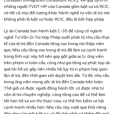
Canadian Immigration Consultant RCIC), VÀ quy định rõ
những người TVDT-HP của Canada gồm luật sư và RCIC,
và tất cả mọi đối tượng khác hành nghề tư vấn di trú mà
không phải là luật sư hoặc RCIC, đều là bất hợp pháp.
Lý do Canada ban hành luật C-35 để củng cố ngành
nghề Tư Vấn Di Trú Hợp Pháp xuất phát từ nhu cầu thực
tế của di trú đến Canada tăng cao trong vài thập niên
qua. Nhu cầu tăng cao trong di trú đã làm sự cạnh tranh
trong lĩnh vực này trở nên gay gắt giữa ac1c ứng viên
trên phạm vi toàn cầu, cũng như gia tăng sự phức tạp do
quá tải hồ sơ, gây nên nhiều hệ lụy từ vi phạm hay gian
lận di trú, đến thời gian xét duyệt kéo dài. Từ đó, nhu cầu
trong ứng viên mong ước di trú đến Canada trên toàn
Thế giới có được người đồng hành tốt, có được nhà tư
vấn di trú chuyên nghiệp, cũng tăng cao để có thể làm
tốt hơn hồ sơ xin thị thực/ visa, có thể tìm kiếm cơ hội
cạnh tranh nhiều hơn. Nhu cầu này vượt qua khả năng
đáp ứng của giới luật sư, và đòi hỏi phải có thêm đội ngũ