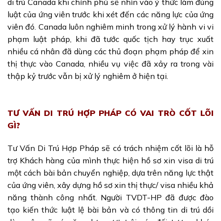
di trú Canada khi chính phủ sẽ nhìn vào ý thức làm đúng
luật của ứng viên trước khi xét đến các năng lực của ứng
viên đó. Canada luôn nghiêm minh trong xử lý hành vi vi
phạm luật pháp, khi đã tước quốc tịch hay trục xuất
nhiều cá nhân đã dùng các thủ đoạn phạm pháp để xin
thị thực vào Canada, nhiều vụ việc đã xảy ra trong vài
thập kỷ trước vẫn bị xử lý nghiêm ở hiện tại.
TƯ VẤN DI TRÚ HỢP PHÁP CÓ VAI TRÒ CỐT LÕI
GÌ?
Tư Vấn Di Trú Hợp Pháp sẽ có trách nhiệm cốt lõi là hỗ
trợ Khách hàng của mình thực hiện hồ sơ xin visa di trú
một cách bài bản chuyển nghiệp, dựa trên năng lực thật
của ứng viên, xây dựng hồ sơ xin thị thực/ visa nhiều khả
năng thành công nhất. Người TVDT-HP đã được đào
tạo kiến thức luật lệ bài bản và có thông tin di trú dồi