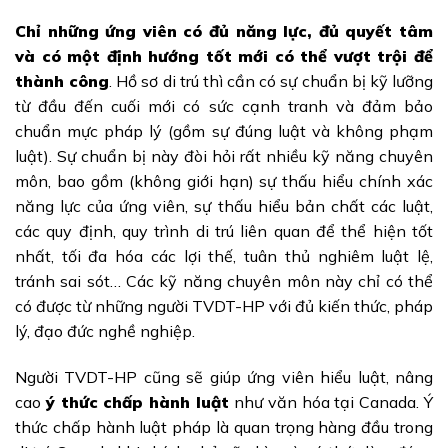
Chỉ những ứng viên có đủ năng lực, đủ quyết tâm
và có một định hướng tốt mới có thể vượt trội để
thành công
.
Hồ sơ di trú thì cần có sự chuẩn bị kỹ lưỡng
từ đầu đến cuối mới có sức cạnh tranh và đảm bảo
chuẩn mực pháp lý (gồm sự đúng luật và không phạm
luật). Sự chuẩn bị này đòi hỏi rất nhiều kỹ năng chuyên
môn, bao gồm (không giới hạn) sự thấu hiểu chính xác
năng lực của ứng viên, sự thấu hiểu bản chất các luật,
các quy định, quy trình di trú liên quan để thể hiện tốt
nhất, tối đa hóa các lợi thế, tuân thủ nghiêm luật lệ,
tránh sai sót… Các kỹ năng chuyên môn này chỉ có thể
có được từ những người TVDT-HP với đủ kiến thức, pháp
lý, đạo đức nghề nghiệp.
Người TVDT-HP cũng sẽ giúp ứng viên hiểu luật, nâng
cao
ý thức chấp hành luật
như văn hóa tại Canada. Ý
thức chấp hành luật pháp là quan trọng hàng đầu trong