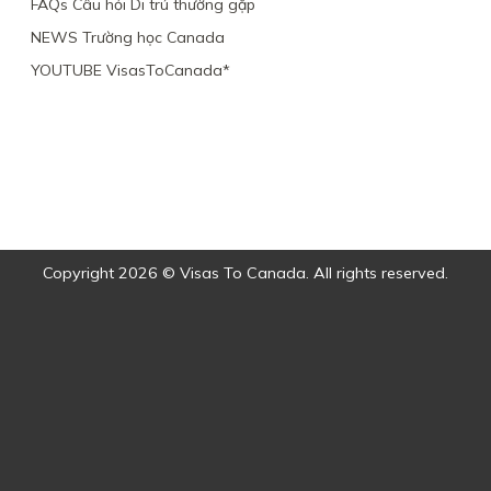
FAQs Câu hỏi Di trú thường gặp
NEWS Trường học Canada
YOUTUBE VisasToCanada*
Copyright 2026 © Visas To Canada. All rights reserved.