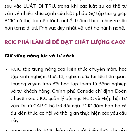
sâu vào LUẬT DI TRÚ, trong khi các luật sư có thể tư
vấn về nhiều khía cạnh của luật pháp. Sự tập trung giúp
RCIC có thể trở nên lành nghề, thông thạo, chuyên sâu
hơn torng di trú, lĩnh vực duy nhất về luật họ hành nghề.
RCIC PHẢI LÀM GÌ ĐỂ ĐẠT CHẤT LƯỢNG CAO?
Giữ vững năng lực và tư cách
RCIC tập trung nâng cao kiến thức chuyên môn, học
tập kinh nghiệm thực tế, nghiên cứu tài liệu liên quan,
thường xuyên trao đổi học tập thêm từ đồng nghiệp
và từ khách hàng. Chính phủ Canada chỉ định Đoàn
Chuyên Gia CICC quản lý đội ngũ RCIC và Hiệp hội Tư
vấn Di trú CAPIC hỗ trợ đội ngũ RCIC đảm bảo họ có
đủ kiến thức, cơ hội và thời gian thực hiện các yêu cầu
này.
Song song đó, RCIC luôn cập nhật kiến thức chuyên