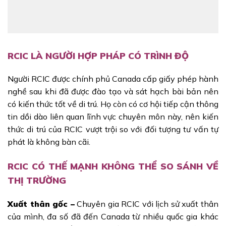
RCIC LÀ NGƯỜI HỢP PHÁP CÓ TRÌNH ĐỘ
Người RCIC được chính phủ Canada cấp giấy phép hành
nghề sau khi đã được đào tạo và sát hạch bài bản nên
có kiến thức tốt về di trú. Họ còn có cơ hội tiếp cận thông
tin dồi dào liên quan lĩnh vực chuyên môn này, nên kiến
thức di trú của RCIC vượt trội so với đối tượng tư vấn tự
phát là không bàn cãi.
RCIC CÓ THẾ MẠNH KHÔNG THỂ SO SÁNH VỀ
THỊ TRƯỜNG
Xuất thân gốc –
Chuyên gia RCIC với lịch sử xuất thân
của mình, đa số đã đến Canada từ nhiều quốc gia khác