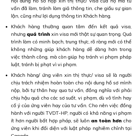
nội dung hồ sơ nộp xin thị thực/ visa của họ mà tư
vấn đã làm, tránh làm giả thông tin, che giấu sự gian
lận, cũng như lợi dụng thông tin Khách hàng.
Khách hàng thường quan tâm đến kết quả visa,
nhưng
quá trình
xin visa mới thật sự quan trọng. Quá
trình làm có minh bạch, trung thực, rõ ràng mới có thể
không những giúp khách hàng dễ dàng hơn trong
việc thành công, mà còn giúp họ tránh vi phạm pháp
luật, tránh bị phạt vì vi phạm.
Khách hàng/ ứng viên xin thị thực/ visa sẽ là người
chịu trách nhiệm hoàn toàn cho nội dung hồ sơ mình
nộp, bởi tự thân hay qua tư vấn, đồng nghĩa với phải
chịu hậu quả cho các sơ suất, vi phạm, dù vô tình hay
cố ý của ứng viên hay của tư vấn. Cho nên việc đồng
hành với người TVDT-HP, người có khả năng vi phạm
ít hơn người bất hợp pháp, sẽ luôn
an toàn hơn
cho
ứng viên khi đối diện với luật pháp nghiêm chỉnh tại
Canada.