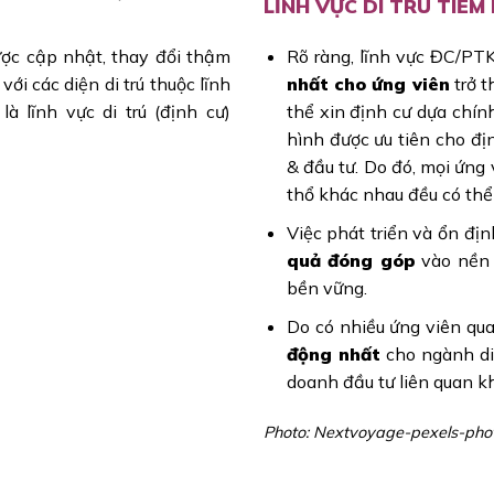
LĨNH VỰC DI TRÚ TIỀ
ược cập nhật, thay đổi thậm
Rõ ràng, lĩnh vực ĐC/PT
với các diện di trú thuộc lĩnh
nhất cho ứng viên
trở t
 lĩnh vực di trú (định cư)
thể xin định cư dựa chín
hình được ưu tiên cho đ
& đầu tư. Do đó, mọi ứng
thổ khác nhau đều có thể
Việc phát triển và ổn đ
quả đóng góp
vào nền 
bền vững.
Do có nhiều ứng viên q
động nhất
cho ngành di 
doanh đầu tư liên quan k
Photo: Nextvoyage-pexels-pho