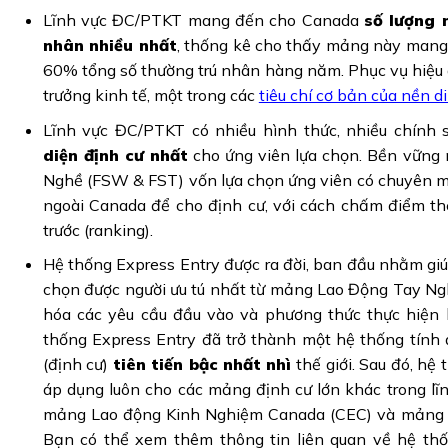
Lĩnh vực ĐC/PTKT mang đến cho Canada
số lượng 
nhân nhiều nhất
, thống kê cho thấy mảng này mang
60% tổng số thường trú nhân hàng năm. Phục vụ hiệu q
trưởng kinh tế, một trong các
tiêu chí cơ bản của nền d
Lĩnh vực ĐC/PTKT có nhiều hình thức, nhiều chính 
diện định cư nhất
cho ứng viên lựa chọn. Bền vững
Nghề (FSW & FST) vốn lựa chọn ứng viên có chuyên m
ngoài Canada để cho định cư, với cách chấm điểm th
trước (ranking).
Hệ thống Express Entry được ra đời, ban đầu nhằm gi
chọn được người ưu tú nhất từ mảng Lao Động Tay Ngh
hóa các yêu cầu đầu vào và phương thức thực hiện 
thống Express Entry đã trở thành một hệ thống tính đ
(định cư)
tiên tiến bậc nhất
nhì
thế giới. Sau đó, hệ
áp dụng luôn cho các mảng định cư lớn khác trong lĩn
mảng Lao động Kinh Nghiệm Canada (CEC) và mảng 
Bạn có thể xem thêm thông tin liên quan về hệ thố