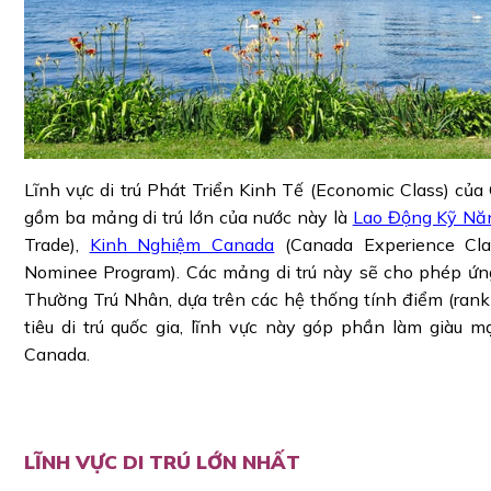
Lĩnh vực di trú Phát Triển Kinh Tế (Economic Class) của 
gồm ba mảng di trú lớn của nước này là
Lao Động Kỹ Nă
Trade),
Kinh Nghiệm Canada
(Canada Experience Cla
Nominee Program). Các mảng di trú này sẽ cho phép ứn
Thường Trú Nhân, dựa trên các hệ thống tính điểm (ran
tiêu di trú quốc gia, lĩnh vực này góp phần làm giàu 
Canada.
LĨNH VỰC DI TRÚ LỚN NHẤT