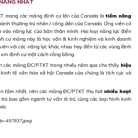
M NĂNG NHẤT
KT mang các mảng định cư lớn của Canada là
tiềm năng
hành thường trú nhân / công dân của Canada. Ứng viên có
h vào năng lực của bản thân mình. Hai loại năng lực điển
ịnh cư mảng này là học vấn & kinh nghiệm và kinh doanh
 viên với các năng lực khác nhau hay đến từ các vùng lãnh
 xin định cư một cách công bằng.
ịnh các mảng ĐC/PTKT trong nhiều năm qua cho thấy
hiệu
kinh tế văn hóa xã hội Canada của chúng là tích cực và
uan tâm nhất, nên các mảng ĐC/PTKT thu hút
nhiều hoạt
trú bao gồm ngành tư vấn di trú, cùng các loại hình kinh
hác.
to-457937.jpeg