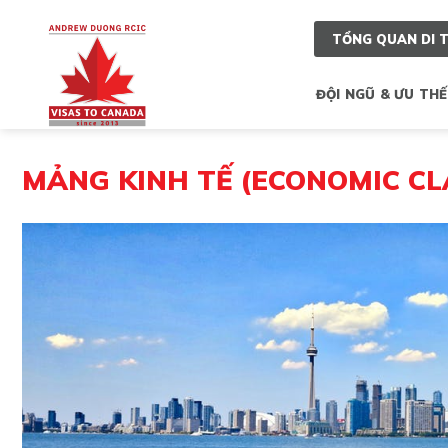
Skip
to
TỔNG QUAN DI 
content
ĐỘI NGŨ & ƯU THẾ
MẢNG KINH TẾ (ECONOMIC CL