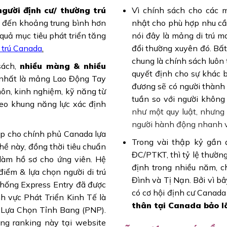
người định cư/ thường trú
Vì chính sách cho các 
 đến khoảng trung bình hơn
nhật cho phù hợp nhu cầu
uả mục tiêu phát triển tăng
nói đây là mảng di trú m
i trú Canada
.
đổi thường xuyên đó. Bất
chung là chính sách luôn
sách,
nhiều màng & nhiều
quyết định cho sự khác bi
 nhất là mảng Lao Động Tay
đương sẽ có người thành 
ôn, kinh nghiệm, kỹ năng từ
tuần so với người khôn
eo khung năng lực xác định
như một quy luật, nhưng
người hành động nhanh 
úp cho chính phủ Canada lựa
Trong vài thập kỷ gần
ề này, đồng thời tiêu chuẩn
ĐC/PTKT, thì tỷ lệ thườ
làm hồ sơ cho ứng viên. Hệ
định trong nhiều năm, 
iểm & lựa chọn người di trú
Đình và Tị Nạn. Bởi vì b
 thống Express Entry đã được
có cơ hội định cư Cana
h vực Phát Triển Kinh Tế là
thân tại Canada bảo l
Lựa Chọn Tỉnh Bang (PNP).
ng ranking này tại website