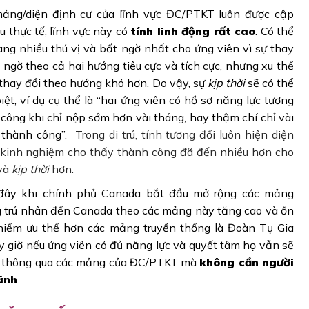
mảng/diện định cư của lĩnh vực ĐC/PTKT luôn được cập
 thực tế, lĩnh vực này có
tính linh động rất cao
. Có thể
ang nhiều thú vị và bất ngờ nhất cho ứng viên vì sự thay
 ngờ theo cả hai hướng tiêu cực và tích cực, nhưng xu thế
 thay đổi theo hướng khó hơn. Do vậy, sự
kịp thời
sẽ có thể
ệt, ví dụ cụ thể là “hai ứng viên có hồ sơ năng lực tương
công khi chỉ nộp sớm hơn vài tháng, hay thậm chí chỉ vài
g thành công”.
Trong di trú, tính tương đối luôn hiện diện
 kinh nghiệm cho thấy thành công đã đến nhiều hơn cho
và
kịp thời
hơn.
 đây khi chính phủ Canada bắt đầu mở rộng các mảng
ng trú nhân đến Canada theo các mảng này tăng cao và ổn
chiếm ưu thế hơn các mảng truyền thống là Đoàn Tụ Gia
ây giờ nếu ứng viên có đủ năng lực và quyết tâm họ vẫn sẽ
da thông qua các mảng của ĐC/PTKT mà
không cần người
ãnh
.