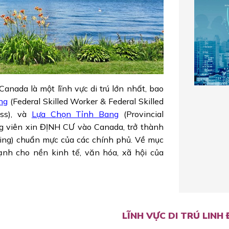
Canada là một lĩnh vực di trú lớn nhất, bao
ng
(Federal Skilled Worker & Federal Skilled
ss), và
Lựa Chọn Tỉnh Bang
(Provincial
g viên xin ĐỊNH CƯ vào Canada, trở thành
king) chuẩn mực của các chính phủ. Về mục
mạnh cho nền kinh tế, văn hóa, xã hội của
LĨNH VỰC DI TRÚ LIN