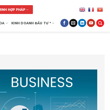
MINH HỢP PHÁP
DA
KINH DOANH ĐẦU TƯ *