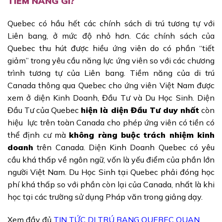
TIỀM NĂNG GÌ?
Quebec có hầu hết các chính sách di trú tương tự với
Liên bang, ở mức độ nhỏ hơn. Các chính sách của
Quebec thu hút được hiều ứng viên do có phần “tiết
giảm” trong yêu cầu năng lực ứng viên so với các chương
trình tương tự của Liên bang. Tiềm năng của di trú
Canada thông qua Quebec cho ứng viên Việt Nam được
xem ở diện Kinh Doanh, Đầu Tư và Du Học Sinh. Diện
Đầu Tư của Quebec
hiện là diện Đầu Tư duy nhất
còn
hiệu lực trên toàn Canada cho phép ứng viên có tiền có
thể định cư mà
không ràng buộc
trách nhiệm kinh
doanh
trên Canada. Diện Kinh Doanh Quebec có yêu
cầu khá thấp về ngôn ngữ, vốn là yếu điểm của phần lớn
người Việt Nam. Du Học Sinh tại Quebec phải đóng học
phí khá thấp so với phần còn lại của Canada, nhất là khi
học tại các trường sử dụng Pháp văn trong giảng dạy.
Xem đầy đủ
TIN TỨC DI TRÚ BANG QUEBEC QUAN