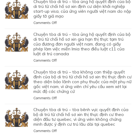
chuyện tòa di trú – tòa ủng hộ quyết định của bộ
NĂNG
ĐỊNH
DI
di trú từ chối hồ sơ xin định cư diện khởi nghiệp
TỪ
CỦA
TRÚ
start-up visa, của ứng viên người việt nam do nộp
CHỐI
BỘ
giấy tờ giả mạo
–
HỒ
DI
TÒA
SƠ
on
Comments Off
TRÚ
ỦNG
XIN
CHUYỆN
TỪ
HỘ
BẢO
TÒA
chuyện tòa di trú – tòa ủng hộ quyết định của bộ
CHỐI
QUYẾT
LÃNH
DI
di trú từ chối hồ sơ xin gia hạn thị thực tạm trú
HỒ
ĐỊNH
VỢ
TRÚ
của đương đơn người việt nam, đang có giấy
SƠ
CỦA
phép làm việc miễn lmia theo điều luật c11 của
CHỒNG
–
XIN
BỘ
luật di trú canada
CỦA
TÒA
GIẤY
DI
1
ỦNG
PHÉP
on
Comments Off
TRÚ
CẶP
HỘ
LAO
CHUYỆN
TỪ
ĐÔI
QUYẾT
ĐỘNG
TÒA
chuyện tòa di trú – tòa không can thiệp quyết
CHỐI
CÓ
ĐỊNH
CỦA
DI
định của bộ di trú từ chối hồ sơ xin thị thực định cư
HỒ
1
CỦA
MỘT
TRÚ
theo diện bảo lãnh con phụ thuộc của một phụ nữ
SƠ
CON
BỘ
gốc việt nam, vì ứng viên chỉ yêu cầu xem xét lại
ỨNG
–
XIN
CHUNG,
DI
mức độ các chứng cứ
VIÊN
TÒA
ĐỊNH
VÌ
TRÚ
VIỆT
ỦNG
on
Comments Off
CƯ
LÝ
TỪ
NAM,
HỘ
CHUYỆN
DIỆN
DO
CHỐI
ĐÃ
QUYẾT
TÒA
NHÂN
chuyện tòa di trú – tòa bênh vực quyết định của
MỤC
HỒ
TIN
ĐỊNH
DI
ĐẠO,
bộ di trú từ chối hồ sơ xin thị thực định cư theo
ĐÍCH
SƠ
TƯỞNG
CỦA
TRÚ
diện đầu tư quebec, vì ứng viên không chứng
CỦA
BAN
XIN
VÀO
BỘ
minh được ý định cư trú lâu dài tại quebec
–
MỘT
ĐẦU
ĐỊNH
SỰ
DI
TÒA
PHỤ
on
Comments Off
CỦA
CƯ
CHẤP
TRÚ
KHÔNG
NỮ
CHUYỆN
HÔN
DIỆN