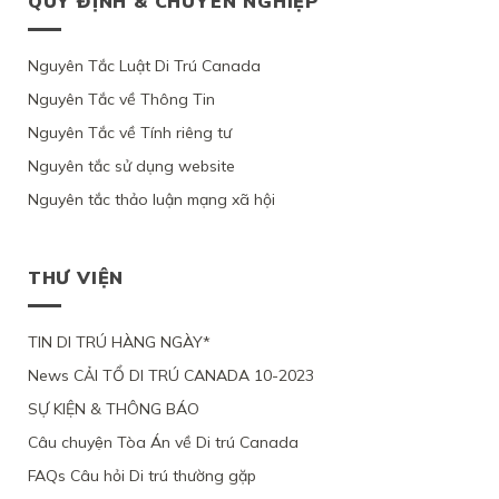
QUY ĐỊNH & CHUYÊN NGHIỆP
PHỤ
ĐỊNH
QUEBEC,
ĐỊNH
LUẬT
TẠM
NỮ
CƯ
VÌ
CỦA
C11
TRÚ
GỐC
CANADA
ỨNG
BỘ
CỦA
CỦA
VIỆT
Nguyên Tắc Luật Di Trú Canada
THEO
VIÊN
DI
LUẬT
1
NAM,
DIỆN
KHÔNG
TRÚ,
DI
PHỤ
Nguyên Tắc về Thông Tin
VÌ
NHÂN
CHỨNG
TỪ
TRÚ
NỮ
ỨNG
ĐẠO
MINH
CHỐI
Nguyên Tắc về Tính riêng tư
CANADA
VIỆT
VIÊN
VÌ
ĐƯỢC
HỒ
NAM
CHỈ
LÝ
Ý
Nguyên tắc sử dụng website
SƠ
VÀ
YÊU
DO
ĐỊNH
XIN
3
CẦU
SỨC
Nguyên tắc thảo luận mạng xã hội
CƯ
ĐỊNH
CON
XEM
KHỎE
TRÚ
CƯ
ĐỂ
XÉT
BỊ
LÂU
THEO
ĐOÀN
LẠI
BỘ
DÀI
DIỆN
TỤ
MỨC
DI
THƯ VIỆN
TẠI
NHÂN
VỚI
ĐỘ
TRÚ
QUEBEC
ĐẠO
CHỒNG
CÁC
TỪ
CỦA
ĐANG
CHỨNG
CHỐI
MỘT
TIN DI TRÚ HÀNG NGÀY*
LÀM
CỨ
PHỤ
VIỆC
News CẢI TỔ DI TRÚ CANADA 10-2023
NỮ
TẠI
VIỆT
CANADA,
SỰ KIỆN & THÔNG BÁO
NAM,
VÌ
VÌ
TÀI
Câu chuyện Tòa Án về Di trú Canada
ĐƯƠNG
CHÍNH
ĐƠN
LỎNG
FAQs Câu hỏi Di trú thường gặp
THIẾU
LẺO