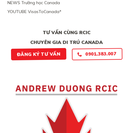
BẰNG
NEWS Trường học Canada
CHỨNG
YOUTUBE VisasToCanada*
CHẮC
CHẮN
TƯ VẤN CÙNG RCIC
CHUYÊN GIA DI TRÚ CANADA
0901.383.007
ĐĂNG KÝ TƯ VẤN