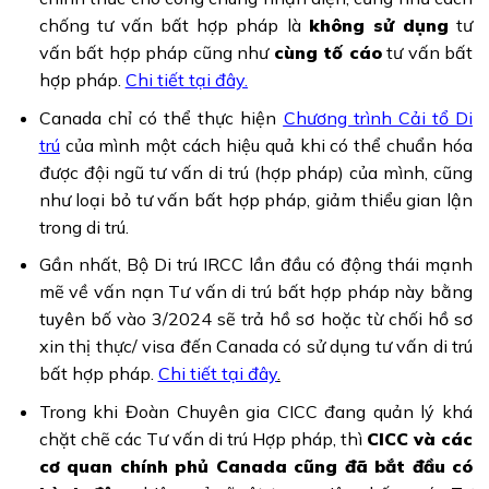
chống tư vấn bất hợp pháp là
không sử dụng
tư
vấn bất hợp pháp cũng như
cùng tố cáo
tư vấn bất
hợp pháp.
Chi tiết tại đây.
Canada chỉ có thể thực hiện
Chương trình Cải tổ Di
trú
của mình một cách hiệu quả khi có thể chuẩn hóa
được đội ngũ tư vấn di trú (hợp pháp) của mình, cũng
như loại bỏ tư vấn bất hợp pháp, giảm thiểu gian lận
trong di trú.
Gần nhất, Bộ Di trú IRCC lần đầu có động thái mạnh
mẽ về vấn nạn Tư vấn di trú bất hợp pháp này bằng
tuyên bố vào 3/2024 sẽ trả hồ sơ hoặc từ chối hồ sơ
xin thị thực/ visa đến Canada có sử dụng tư vấn di trú
bất hợp pháp.
Chi tiết tại đây
.
Trong khi Đoàn Chuyên gia CICC đang quản lý khá
chặt chẽ các Tư vấn di trú Hợp pháp, thì
CICC và các
cơ quan chính phủ Canada cũng đã bắt đầu có