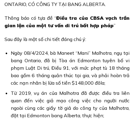
ONTARIO, CÓ CÔNG TY TẠI BANG ALBERTA.
Thông báo có tựa đề “
Điều tra của CBSA vạch trần
gian lận của một tư vấn di trú bất hợp pháp
”
Sau đây là một số chi tiết đáng chú ý:
Ngày 08/4/2024, bà Maneet “Mani” Malhotra, ngụ tại
bang Ontario, đã bị Tòa án Edmonton tuyên bố vi
phạm Luật Di trú, Điều 91, với mức phạt tù 18 tháng
bao gồm 6 tháng quản thúc tại gia, và phải hoàn trả
các nạn nhân bị lừa số tiền $148,000 đôla;
Từ 2019, vụ án của Malhotra đã được điều tra liên
quan đến việc giả mạo công việc cho người nước
ngoài cùng các giấy tờ giả do công ty của Malhotra,
đặt tại Edmonton bang Alberta, thực hiện;