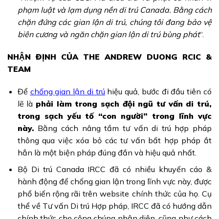
phạm luật và lạm dụng nền di trú Canada. Bằng cách
chặn đứng các gian lận di trú, chúng tôi đang bảo vệ
biên cương và ngăn chặn gian lận di trú bùng phát
“.
NHẬN ĐỊNH CỦA THE ANDREW DUONG RCIC &
TEAM
Để
chống gian lận di trú
hiệu quả, bước đi đầu tiên có
lẽ là
phải làm trong sạch đội ngũ tư vấn di trú,
trong sạch yếu tố “con người” trong lĩnh vực
này.
Bằng cách nâng tầm tư vấn di trú hợp pháp
thông qua việc xóa bỏ các tư vấn bất hợp pháp ắt
hẳn là một biện pháp đúng đắn và hiệu quả nhất.
Bộ Di trú Canada IRCC đã có nhiều khuyến cáo &
hành động để chống gian lận
trong lĩnh vực này, được
phổ biến rộng rãi trên website chính thức của họ. Cụ
thể về Tư vấn Di trú Hợp pháp, IRCC đã có hướng dẫn
chính thức cho công chúng nhận diện, cũng như cách