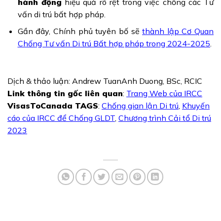
hành động
hiệu quả rõ rệt trong việc chống các Tư
vấn di trú bất hợp pháp.
Gần đây, Chính phủ tuyên bố sẽ
thành lập Cơ Quan
Chống Tư vấn Di trú Bất hợp pháp trong 2024-2025
.
Dịch & thảo luận: Andrew TuanAnh Duong, BSc, RCIC
Link thông tin gốc liên quan
:
Trang Web của IRCC
VisasToCanada TAGS
:
Chống gian lận Di trú
,
Khuyến
cáo của IRCC để Chống GLDT
,
Chương trình Cải tổ Di trú
2023