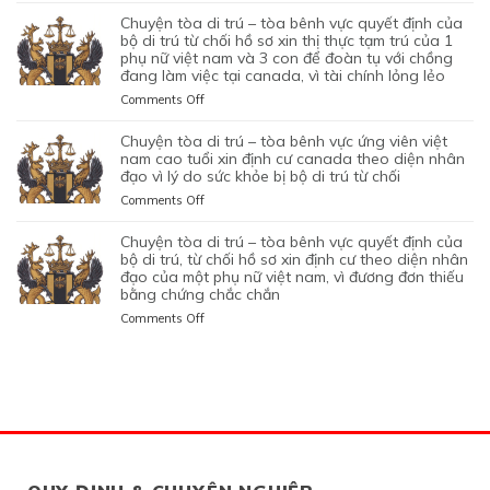
HÀNH
TỪ
CAN
VIỆT
TÒA
NHÂN
KHỞI
chuyện tòa di trú – tòa bênh vực quyết định của
TỐT
CHỐI
THIỆP
NAM
DI
LÀ
NGHIỆP
bộ di trú từ chối hồ sơ xin thị thực tạm trú của 1
LỆNH
HỒ
QUYẾT
ĐANG
TRÚ
phụ nữ việt nam và 3 con để đoàn tụ với chồng
KHÔNG
START-
TRỤC
SƠ
ĐỊNH
TẠM
đang làm việc tại canada, vì tài chính lỏng lẻo
–
TRUNG
UP
XUẤT
XIN
CỦA
TRÚ
TÒA
THỰC
VISA,
TRƯỚC
GIA
on
Comments Off
BỘ
QUÁ
BÊNH
VÀ
CỦA
ĐÓ
HẠN
CHUYỆN
DI
HẠN
VỰC
VÌ
ỨNG
THAY
THỊ
TÒA
chuyện tòa di trú – tòa bênh vực ứng viên việt
TRÚ
TẠI
QUYẾT
MỤC
VIÊN
VÌ
THỰC
DI
nam cao tuổi xin định cư canada theo diện nhân
TỪ
CANADA,
ĐỊNH
TIÊU
NGƯỜI
NGHI
TẠM
TRÚ
đạo vì lý do sức khỏe bị bộ di trú từ chối
CHỐI
VÌ
CỦA
DI
VIỆT
NGỜ
TRÚ
–
HỒ
HỒ
on
Comments Off
BỘ
TRÚ
NAM
NHƯ
CỦA
TÒA
SƠ
SƠ
CHUYỆN
DI
DO
NHÂN
ĐƯƠNG
BÊNH
XIN
CHƯA
TÒA
chuyện tòa di trú – tòa bênh vực quyết định của
TRÚ
NỘP
VIÊN
ĐƠN
VỰC
THỊ
ĐỦ
DI
bộ di trú, từ chối hồ sơ xin định cư theo diện nhân
TỪ
GIẤY
DI
NGƯỜI
QUYẾT
THỰC
THUYẾT
TRÚ
đạo của một phụ nữ việt nam, vì đương đơn thiếu
CHỐI
TỜ
TRÚ
VIỆT
ĐỊNH
ĐỊNH
PHỤC
bằng chứng chắc chắn
–
HỒ
GIẢ
NAM,
CỦA
CƯ
TÒA
SƠ
MẠO
on
Comments Off
ĐANG
BỘ
THEO
BÊNH
XIN
CHUYỆN
CÓ
DI
DIỆN
VỰC
THỊ
TÒA
GIẤY
TRÚ
BẢO
ỨNG
THỰC
DI
PHÉP
TỪ
LÃNH
VIÊN
ĐỊNH
TRÚ
LÀM
CHỐI
CON
VIỆT
CƯ
–
VIỆC
HỒ
PHỤ
NAM
THEO
TÒA
MIỄN
SƠ
THUỘC
CAO
DIỆN
BÊNH
LMIA
XIN
CỦA
TUỔI
ĐẦU
VỰC
THEO
THỊ
MỘT
XIN
TƯ
QUYẾT
ĐIỀU
THỰC