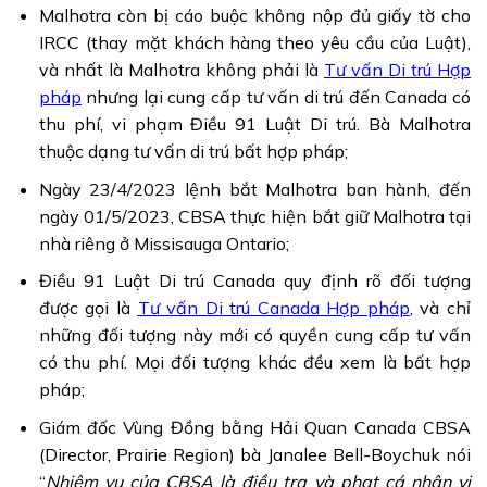
Malhotra còn bị cáo buộc không nộp đủ giấy tờ cho
IRCC (thay mặt khách hàng theo yêu cầu của Luật),
và nhất là Malhotra không phải là
Tư vấn Di trú Hợp
pháp
nhưng lại cung cấp tư vấn di trú đến Canada có
thu phí, vi phạm Điều 91 Luật Di trú. Bà Malhotra
thuộc dạng tư vấn di trú bất hợp pháp;
Ngày 23/4/2023 lệnh bắt Malhotra ban hành, đến
ngày 01/5/2023, CBSA thực hiện bắt giữ Malhotra tại
nhà riêng ở Missisauga Ontario;
Điều 91 Luật Di trú Canada quy định rõ đối tượng
được gọi là
Tư vấn Di trú Canada Hợp pháp
, và chỉ
những đối tượng này mới có quyền cung cấp tư vấn
có thu phí. Mọi đối tượng khác đều xem là bất hợp
pháp;
Giám đốc Vùng Đồng bằng Hải Quan Canada CBSA
(Director, Prairie Region) bà Janalee Bell-Boychuk nói
“
Nhiệm vụ của CBSA là điều tra và phạt cá nhân vi