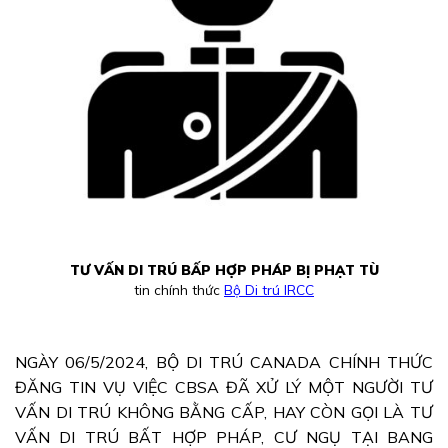
TƯ VẤN DI TRÚ BẤP HỢP PHÁP BỊ PHẠT TÙ
tin chính thức
Bộ Di trú IRCC
NGÀY 06/5/2024, BỘ DI TRÚ CANADA CHÍNH THỨC
ĐĂNG TIN VỤ VIỆC CBSA ĐÃ XỬ LÝ MỘT NGƯỜI TƯ
VẤN DI TRÚ KHÔNG BẰNG CẤP, HAY CÒN GỌI LÀ TƯ
VẤN DI TRÚ BẤT HỢP PHÁP, CƯ NGỤ TẠI BANG