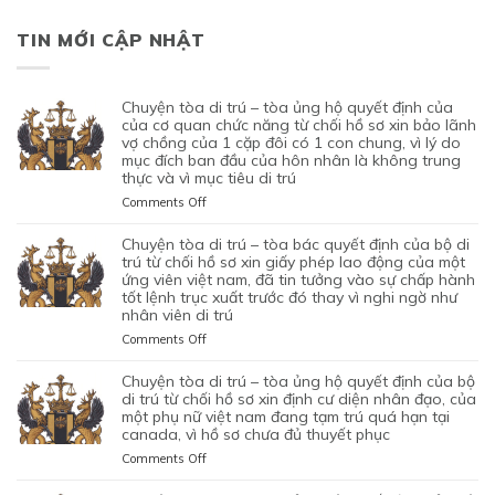
TIN MỚI CẬP NHẬT
chuyện tòa di trú – tòa ủng hộ quyết định của
của cơ quan chức năng từ chối hồ sơ xin bảo lãnh
vợ chồng của 1 cặp đôi có 1 con chung, vì lý do
mục đích ban đầu của hôn nhân là không trung
thực và vì mục tiêu di trú
on
Comments Off
CHUYỆN
TÒA
chuyện tòa di trú – tòa bác quyết định của bộ di
DI
trú từ chối hồ sơ xin giấy phép lao động của một
TRÚ
ứng viên việt nam, đã tin tưởng vào sự chấp hành
tốt lệnh trục xuất trước đó thay vì nghi ngờ như
–
nhân viên di trú
TÒA
ỦNG
on
Comments Off
HỘ
CHUYỆN
QUYẾT
TÒA
chuyện tòa di trú – tòa ủng hộ quyết định của bộ
ĐỊNH
DI
di trú từ chối hồ sơ xin định cư diện nhân đạo, của
CỦA
TRÚ
một phụ nữ việt nam đang tạm trú quá hạn tại
CỦA
canada, vì hồ sơ chưa đủ thuyết phục
–
CƠ
TÒA
on
Comments Off
QUAN
BÁC
CHUYỆN
CHỨC
QUYẾT
TÒA