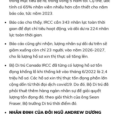
trong mục tiêu đề ra, trong vòng 5 năm tới. Cụ thể, ước
tính có 65% nhân viên nhiều hơn cần thiết cho năm
báo cáo, tức năm 2023.
Báo cáo cho thấy, IRCC cần 343 nhân lực toàn thời
gian để đạt chỉ tiêu hoạt động, và dôi dư ra 224 nhân
lực toàn thời gian.
Báo cáo cũng ghi nhận, lượng nhân sự dôi dư trên sẽ
giảm xuống còn chỉ 23 người, vào năm 2026-2027,
cho là lượng hồ sơ xin thị thực sẽ tăng lên.
Bộ Di trú Canada IRCC đã từng có lượng hồ sơ tồn
đọng khổng lồ khi thống kê vào tháng 6/2022 là 2,4
triệu hồ sơ. Các hồ sơ xin thị thực tồn đọng phần lớn
cộng dồn từ thời đại dịch covid19. Do đó, Bộ Di trú đã
phải thuê thêm hàng ngàn nhân sự để giải quyết
lượng tồn đọng đó, theo giải thích của ông Sean
Fraser, Bộ trưởng Di trú thời điểm đó.
NHẬN ĐỊNH CỦA ĐỘI NGŨ ANDREW DƯƠNG