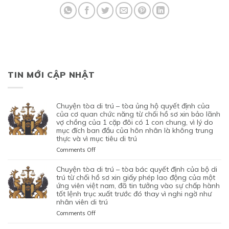
TIN MỚI CẬP NHẬT
chuyện tòa di trú – tòa ủng hộ quyết định của
của cơ quan chức năng từ chối hồ sơ xin bảo lãnh
vợ chồng của 1 cặp đôi có 1 con chung, vì lý do
mục đích ban đầu của hôn nhân là không trung
thực và vì mục tiêu di trú
on
Comments Off
CHUYỆN
TÒA
chuyện tòa di trú – tòa bác quyết định của bộ di
DI
trú từ chối hồ sơ xin giấy phép lao động của một
TRÚ
ứng viên việt nam, đã tin tưởng vào sự chấp hành
tốt lệnh trục xuất trước đó thay vì nghi ngờ như
–
nhân viên di trú
TÒA
ỦNG
on
Comments Off
HỘ
CHUYỆN
QUYẾT