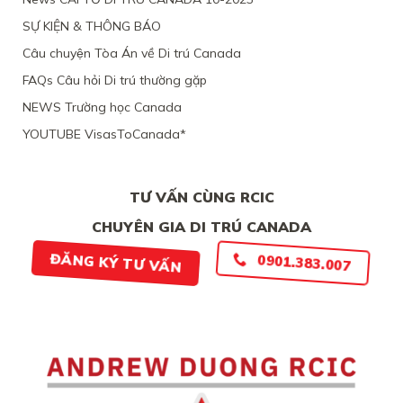
TẠI
VIỆT
CANADA,
SỰ KIỆN & THÔNG BÁO
NAM,
VÌ
VÌ
TÀI
Câu chuyện Tòa Án về Di trú Canada
ĐƯƠNG
CHÍNH
ĐƠN
LỎNG
FAQs Câu hỏi Di trú thường gặp
THIẾU
LẺO
BẰNG
NEWS Trường học Canada
CHỨNG
YOUTUBE VisasToCanada*
CHẮC
CHẮN
TƯ VẤN CÙNG RCIC
CHUYÊN GIA DI TRÚ CANADA
ĐĂNG KÝ TƯ VẤN
0901.383.007