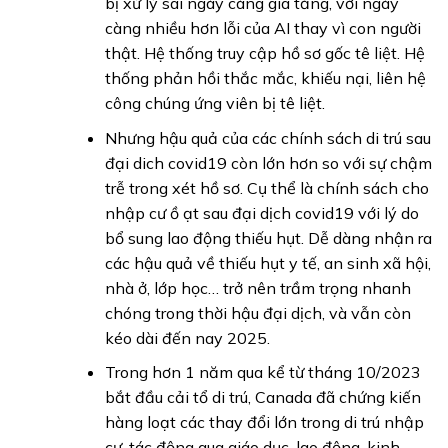
bị xử lý sai ngày càng gia tăng, với ngày
càng nhiều hơn lỗi của AI thay vì con người
thật. Hệ thống truy cập hồ sơ gốc tê liệt. Hệ
thống phản hồi thắc mắc, khiếu nại, liên hệ
công chúng ứng viên bị tê liệt.
Nhưng hậu quả của các chính sách di trú sau
đại dich covid19 còn lớn hơn so với sự chậm
trễ trong xét hồ sơ. Cụ thể là chính sách cho
nhập cư ồ ạt sau đại dịch covid19 với lý do
bổ sung lao động thiếu hụt. Dễ dàng nhận ra
các hậu quả về thiếu hụt y tế, an sinh xã hội,
nhà ở, lớp học… trở nên trầm trọng nhanh
chóng trong thời hậu đại dịch, và vẫn còn
kéo dài đến nay 2025.
Trong hơn 1 năm qua kể từ tháng 10/2023
bắt đầu cải tổ di trú, Canada đã chứng kiến
hàng loạt các thay đổi lớn trong di trú nhập
cư, tác động qua giáo dục, lao động, kinh