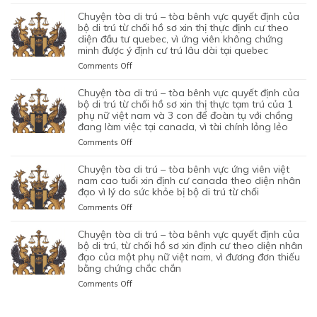
CHUYỆN
DIỆN
DO
CHỐI
ĐÃ
QUYẾT
TÒA
NHÂN
chuyện tòa di trú – tòa bênh vực quyết định của
MỤC
HỒ
TIN
ĐỊNH
DI
ĐẠO,
bộ di trú từ chối hồ sơ xin thị thực định cư theo
ĐÍCH
SƠ
TƯỞNG
CỦA
TRÚ
diện đầu tư quebec, vì ứng viên không chứng
CỦA
BAN
XIN
VÀO
BỘ
minh được ý định cư trú lâu dài tại quebec
–
MỘT
ĐẦU
ĐỊNH
SỰ
DI
TÒA
PHỤ
on
Comments Off
CỦA
CƯ
CHẤP
TRÚ
KHÔNG
NỮ
CHUYỆN
HÔN
DIỆN
HÀNH
TỪ
CAN
VIỆT
TÒA
NHÂN
KHỞI
chuyện tòa di trú – tòa bênh vực quyết định của
TỐT
CHỐI
THIỆP
NAM
DI
LÀ
NGHIỆP
bộ di trú từ chối hồ sơ xin thị thực tạm trú của 1
LỆNH
HỒ
QUYẾT
ĐANG
TRÚ
phụ nữ việt nam và 3 con để đoàn tụ với chồng
KHÔNG
START-
TRỤC
SƠ
ĐỊNH
TẠM
đang làm việc tại canada, vì tài chính lỏng lẻo
–
TRUNG
UP
XUẤT
XIN
CỦA
TRÚ
TÒA
THỰC
VISA,
TRƯỚC
GIA
on
Comments Off
BỘ
QUÁ
BÊNH
VÀ
CỦA
ĐÓ
HẠN
CHUYỆN
DI
HẠN
VỰC
VÌ
ỨNG
THAY
THỊ
TÒA
chuyện tòa di trú – tòa bênh vực ứng viên việt
TRÚ
TẠI
QUYẾT
MỤC
VIÊN
VÌ
THỰC
DI
nam cao tuổi xin định cư canada theo diện nhân
TỪ
CANADA,
ĐỊNH
TIÊU
NGƯỜI
NGHI
TẠM
TRÚ
đạo vì lý do sức khỏe bị bộ di trú từ chối
CHỐI
VÌ
CỦA
DI
VIỆT
NGỜ
TRÚ
–
HỒ
HỒ
on
Comments Off
BỘ
TRÚ
NAM
NHƯ
CỦA
TÒA
SƠ
SƠ
CHUYỆN
DI
DO
NHÂN
ĐƯƠNG
BÊNH
XIN
CHƯA
TÒA
chuyện tòa di trú – tòa bênh vực quyết định của
TRÚ
NỘP
VIÊN
ĐƠN
VỰC
THỊ
ĐỦ
DI
bộ di trú, từ chối hồ sơ xin định cư theo diện nhân
TỪ
GIẤY
DI
NGƯỜI
QUYẾT
THỰC
THUYẾT
TRÚ
đạo của một phụ nữ việt nam, vì đương đơn thiếu
CHỐI
TỜ
TRÚ
VIỆT
ĐỊNH
ĐỊNH
PHỤC
bằng chứng chắc chắn
–
HỒ
GIẢ
NAM,
CỦA
CƯ
TÒA
SƠ
MẠO
on
Comments Off
ĐANG
BỘ
THEO
BÊNH
XIN
CHUYỆN
CÓ
DI
DIỆN
VỰC
THỊ
TÒA
GIẤY
TRÚ
BẢO
ỨNG