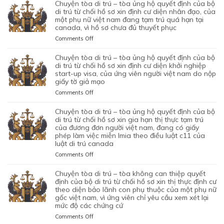
TÒA
chuyện tòa di trú – tòa ủng hộ quyết định của bộ
ĐỊNH
DI
di trú từ chối hồ sơ xin định cư diện nhân đạo, của
CỦA
TRÚ
một phụ nữ việt nam đang tạm trú quá hạn tại
CỦA
canada, vì hồ sơ chưa đủ thuyết phục
–
CƠ
TÒA
on
Comments Off
QUAN
BÁC
CHUYỆN
CHỨC
QUYẾT
TÒA
chuyện tòa di trú – tòa ủng hộ quyết định của bộ
NĂNG
ĐỊNH
DI
di trú từ chối hồ sơ xin định cư diện khởi nghiệp
TỪ
CỦA
TRÚ
start-up visa, của ứng viên người việt nam do nộp
CHỐI
BỘ
giấy tờ giả mạo
–
HỒ
DI
TÒA
SƠ
on
Comments Off
TRÚ
ỦNG
XIN
CHUYỆN
TỪ
HỘ
BẢO
TÒA
chuyện tòa di trú – tòa ủng hộ quyết định của bộ
CHỐI
QUYẾT
LÃNH
DI
di trú từ chối hồ sơ xin gia hạn thị thực tạm trú
HỒ
ĐỊNH
VỢ
TRÚ
của đương đơn người việt nam, đang có giấy
SƠ
CỦA
phép làm việc miễn lmia theo điều luật c11 của
CHỒNG
–
XIN
BỘ
luật di trú canada
CỦA
TÒA
GIẤY
DI
1
ỦNG
PHÉP
on
Comments Off
TRÚ
CẶP
HỘ
LAO
CHUYỆN
TỪ
ĐÔI
QUYẾT
ĐỘNG
TÒA
chuyện tòa di trú – tòa không can thiệp quyết
CHỐI
CÓ
ĐỊNH
CỦA
DI
định của bộ di trú từ chối hồ sơ xin thị thực định cư
HỒ
1
CỦA
MỘT
TRÚ
theo diện bảo lãnh con phụ thuộc của một phụ nữ
SƠ
CON
BỘ
gốc việt nam, vì ứng viên chỉ yêu cầu xem xét lại
ỨNG
–
XIN
CHUNG,
DI
mức độ các chứng cứ
VIÊN
TÒA
ĐỊNH
VÌ
TRÚ
VIỆT
ỦNG
on
Comments Off
CƯ
LÝ
TỪ
NAM,
HỘ