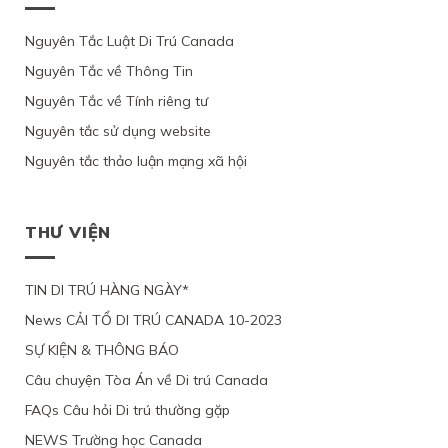
NỮ
CƯ
VÌ
CỦA
C11
TRÚ
GỐC
CANADA
ỨNG
BỘ
CỦA
CỦA
VIỆT
Nguyên Tắc Luật Di Trú Canada
THEO
VIÊN
DI
LUẬT
1
NAM,
DIỆN
KHÔNG
TRÚ,
DI
PHỤ
Nguyên Tắc về Thông Tin
VÌ
NHÂN
CHỨNG
TỪ
TRÚ
NỮ
ỨNG
ĐẠO
MINH
CHỐI
Nguyên Tắc về Tính riêng tư
CANADA
VIỆT
VIÊN
VÌ
ĐƯỢC
HỒ
NAM
CHỈ
LÝ
Ý
Nguyên tắc sử dụng website
SƠ
VÀ
YÊU
DO
ĐỊNH
XIN
3
CẦU
SỨC
Nguyên tắc thảo luận mạng xã hội
CƯ
ĐỊNH
CON
XEM
KHỎE
TRÚ
CƯ
ĐỂ
XÉT
BỊ
LÂU
THEO
ĐOÀN
LẠI
BỘ
DÀI
DIỆN
TỤ
MỨC
DI
THƯ VIỆN
TẠI
NHÂN
VỚI
ĐỘ
TRÚ
QUEBEC
ĐẠO
CHỒNG
CÁC
TỪ
CỦA
ĐANG
CHỨNG
CHỐI
MỘT
TIN DI TRÚ HÀNG NGÀY*
LÀM
CỨ
PHỤ
VIỆC
News CẢI TỔ DI TRÚ CANADA 10-2023
NỮ
TẠI
VIỆT
CANADA,
SỰ KIỆN & THÔNG BÁO
NAM,
VÌ
VÌ
TÀI
Câu chuyện Tòa Án về Di trú Canada
ĐƯƠNG
CHÍNH
ĐƠN
LỎNG
FAQs Câu hỏi Di trú thường gặp
THIẾU
LẺO
BẰNG
NEWS Trường học Canada