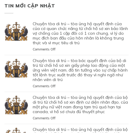
TIN MỚI CẬP NHẬT
chuyện tòa di trú – tòa ủng hộ quyết định của
của cơ quan chức năng từ chối hồ sơ xin bảo lãnh
vợ chồng của 1 cặp đôi có 1 con chung, vì lý do
mục đích ban đầu của hôn nhân là không trung
thực và vì mục tiêu di trú
on
Comments Off
CHUYỆN
TÒA
chuyện tòa di trú – tòa bác quyết định của bộ di
DI
trú từ chối hồ sơ xin giấy phép lao động của một
TRÚ
ứng viên việt nam, đã tin tưởng vào sự chấp hành
tốt lệnh trục xuất trước đó thay vì nghi ngờ như
–
nhân viên di trú
TÒA
ỦNG
on
Comments Off
HỘ
CHUYỆN
QUYẾT
TÒA
chuyện tòa di trú – tòa ủng hộ quyết định của bộ
ĐỊNH
DI
di trú từ chối hồ sơ xin định cư diện nhân đạo, của
CỦA
TRÚ
một phụ nữ việt nam đang tạm trú quá hạn tại
CỦA
canada, vì hồ sơ chưa đủ thuyết phục
–
CƠ
TÒA
on
Comments Off
QUAN
BÁC
CHUYỆN
CHỨC
QUYẾT
TÒA
chuyện tòa di trú – tòa ủng hộ quyết định của bộ
NĂNG
ĐỊNH
DI