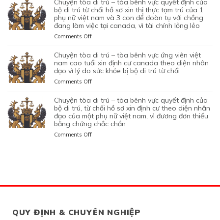
chuyện tòa di trú – tòa bênh vực quyết định của
TỐT
CHỐI
THIỆP
NAM
DI
LÀ
NGHIỆP
bộ di trú từ chối hồ sơ xin thị thực tạm trú của 1
LỆNH
HỒ
QUYẾT
ĐANG
TRÚ
phụ nữ việt nam và 3 con để đoàn tụ với chồng
KHÔNG
START-
TRỤC
SƠ
ĐỊNH
TẠM
đang làm việc tại canada, vì tài chính lỏng lẻo
–
TRUNG
UP
XUẤT
XIN
CỦA
TRÚ
TÒA
THỰC
VISA,
TRƯỚC
GIA
on
Comments Off
BỘ
QUÁ
BÊNH
VÀ
CỦA
ĐÓ
HẠN
CHUYỆN
DI
HẠN
VỰC
VÌ
ỨNG
THAY
THỊ
TÒA
chuyện tòa di trú – tòa bênh vực ứng viên việt
TRÚ
TẠI
QUYẾT
MỤC
VIÊN
VÌ
THỰC
DI
nam cao tuổi xin định cư canada theo diện nhân
TỪ
CANADA,
ĐỊNH
TIÊU
NGƯỜI
NGHI
TẠM
TRÚ
đạo vì lý do sức khỏe bị bộ di trú từ chối
CHỐI
VÌ
CỦA
DI
VIỆT
NGỜ
TRÚ
–
HỒ
HỒ
on
Comments Off
BỘ
TRÚ
NAM
NHƯ
CỦA
TÒA
SƠ
SƠ
CHUYỆN
DI
DO
NHÂN
ĐƯƠNG
BÊNH
XIN
CHƯA
TÒA
chuyện tòa di trú – tòa bênh vực quyết định của
TRÚ
NỘP
VIÊN
ĐƠN
VỰC
THỊ
ĐỦ
DI
bộ di trú, từ chối hồ sơ xin định cư theo diện nhân
TỪ
GIẤY
DI
NGƯỜI
QUYẾT
THỰC
THUYẾT
TRÚ
đạo của một phụ nữ việt nam, vì đương đơn thiếu
CHỐI
TỜ
TRÚ
VIỆT
ĐỊNH
ĐỊNH
PHỤC
bằng chứng chắc chắn
–
HỒ
GIẢ
NAM,
CỦA
CƯ
TÒA
SƠ
MẠO
on
Comments Off
ĐANG
BỘ
THEO
BÊNH
XIN
CHUYỆN
CÓ
DI
DIỆN
VỰC
THỊ
TÒA
GIẤY
TRÚ
BẢO
ỨNG
THỰC
DI
PHÉP
TỪ
LÃNH
VIÊN
ĐỊNH
TRÚ
LÀM
CHỐI
CON
VIỆT
CƯ
–
VIỆC
HỒ
PHỤ
NAM
THEO
TÒA
MIỄN
SƠ
THUỘC
CAO
DIỆN
BÊNH
LMIA
XIN
CỦA
TUỔI
ĐẦU
VỰC
THEO
THỊ
MỘT
XIN
TƯ
QUYẾT
QUY ĐỊNH & CHUYÊN NGHIỆP
ĐIỀU
THỰC
PHỤ
ĐỊNH
QUEBEC,
ĐỊNH
LUẬT
TẠM