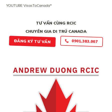
CHỨNG
YOUTUBE VisasToCanada*
CHẮC
CHẮN
TƯ VẤN CÙNG RCIC
CHUYÊN GIA DI TRÚ CANADA
0901.383.007
ĐĂNG KÝ TƯ VẤN