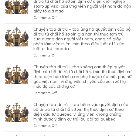
di trú từ chối hồ sơ xin định cư diện khởi nghiệp
TỪ
CỦA
TRÚ
start-up visa, của ứng viên người việt nam do nộp
CHỐI
BỘ
giấy tờ giả mạo
–
HỒ
DI
TÒA
SƠ
on
Comments Off
TRÚ
ỦNG
XIN
CHUYỆN
TỪ
HỘ
BẢO
TÒA
chuyện tòa di trú – tòa ủng hộ quyết định của bộ
CHỐI
QUYẾT
LÃNH
DI
di trú từ chối hồ sơ xin gia hạn thị thực tạm trú
HỒ
ĐỊNH
VỢ
TRÚ
của đương đơn người việt nam, đang có giấy
SƠ
CỦA
phép làm việc miễn lmia theo điều luật c11 của
CHỒNG
–
XIN
BỘ
luật di trú canada
CỦA
TÒA
GIẤY
DI
1
ỦNG
PHÉP
on
Comments Off
TRÚ
CẶP
HỘ
LAO
CHUYỆN
TỪ
ĐÔI
QUYẾT
ĐỘNG
TÒA
chuyện tòa di trú – tòa không can thiệp quyết
CHỐI
CÓ
ĐỊNH
CỦA
DI
định của bộ di trú từ chối hồ sơ xin thị thực định cư
HỒ
1
CỦA
MỘT
TRÚ
theo diện bảo lãnh con phụ thuộc của một phụ nữ
SƠ
CON
BỘ
gốc việt nam, vì ứng viên chỉ yêu cầu xem xét lại
ỨNG
–
XIN
CHUNG,
DI
mức độ các chứng cứ
VIÊN
TÒA
ĐỊNH
VÌ
TRÚ
VIỆT
ỦNG
on
Comments Off
CƯ
LÝ
TỪ
NAM,
HỘ
CHUYỆN
DIỆN
DO
CHỐI
ĐÃ
QUYẾT
TÒA
NHÂN
chuyện tòa di trú – tòa bênh vực quyết định của
MỤC
HỒ
TIN
ĐỊNH
DI
ĐẠO,
bộ di trú từ chối hồ sơ xin thị thực định cư theo
ĐÍCH
SƠ
TƯỞNG
CỦA
TRÚ
diện đầu tư quebec, vì ứng viên không chứng
CỦA
BAN
XIN
VÀO
BỘ
minh được ý định cư trú lâu dài tại quebec
–
MỘT
ĐẦU
ĐỊNH
SỰ
DI
TÒA
PHỤ
on
Comments Off
CỦA
CƯ
CHẤP
TRÚ
KHÔNG
NỮ
CHUYỆN
HÔN
DIỆN
HÀNH
TỪ
CAN
VIỆT
TÒA
NHÂN
KHỞI