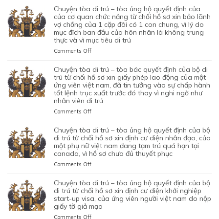
chuyện tòa di trú – tòa ủng hộ quyết định của
của cơ quan chức năng từ chối hồ sơ xin bảo lãnh
vợ chồng của 1 cặp đôi có 1 con chung, vì lý do
mục đích ban đầu của hôn nhân là không trung
thực và vì mục tiêu di trú
on
Comments Off
CHUYỆN
TÒA
chuyện tòa di trú – tòa bác quyết định của bộ di
DI
trú từ chối hồ sơ xin giấy phép lao động của một
TRÚ
ứng viên việt nam, đã tin tưởng vào sự chấp hành
tốt lệnh trục xuất trước đó thay vì nghi ngờ như
–
nhân viên di trú
TÒA
ỦNG
on
Comments Off
HỘ
CHUYỆN
QUYẾT
TÒA
chuyện tòa di trú – tòa ủng hộ quyết định của bộ
ĐỊNH
DI
di trú từ chối hồ sơ xin định cư diện nhân đạo, của
CỦA
TRÚ
một phụ nữ việt nam đang tạm trú quá hạn tại
CỦA
canada, vì hồ sơ chưa đủ thuyết phục
–
CƠ
TÒA
on
Comments Off
QUAN
BÁC
CHUYỆN
CHỨC
QUYẾT
TÒA
chuyện tòa di trú – tòa ủng hộ quyết định của bộ
NĂNG
ĐỊNH
DI
di trú từ chối hồ sơ xin định cư diện khởi nghiệp
TỪ
CỦA
TRÚ
start-up visa, của ứng viên người việt nam do nộp
CHỐI
BỘ
giấy tờ giả mạo
–
HỒ
DI
TÒA
SƠ
on
Comments Off