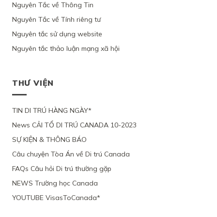
TRÚ,
DI
PHỤ
Nguyên Tắc về Thông Tin
VÌ
NHÂN
CHỨNG
TỪ
TRÚ
NỮ
ỨNG
ĐẠO
MINH
CHỐI
Nguyên Tắc về Tính riêng tư
CANADA
VIỆT
VIÊN
VÌ
ĐƯỢC
HỒ
NAM
CHỈ
LÝ
Ý
Nguyên tắc sử dụng website
SƠ
VÀ
YÊU
DO
ĐỊNH
XIN
3
CẦU
SỨC
Nguyên tắc thảo luận mạng xã hội
CƯ
ĐỊNH
CON
XEM
KHỎE
TRÚ
CƯ
ĐỂ
XÉT
BỊ
LÂU
THEO
ĐOÀN
LẠI
BỘ
DÀI
DIỆN
TỤ
MỨC
DI
THƯ VIỆN
TẠI
NHÂN
VỚI
ĐỘ
TRÚ
QUEBEC
ĐẠO
CHỒNG
CÁC
TỪ
CỦA
ĐANG
CHỨNG
CHỐI
MỘT
TIN DI TRÚ HÀNG NGÀY*
LÀM
CỨ
PHỤ
VIỆC
News CẢI TỔ DI TRÚ CANADA 10-2023
NỮ
TẠI
VIỆT
CANADA,
SỰ KIỆN & THÔNG BÁO
NAM,
VÌ
VÌ
TÀI
Câu chuyện Tòa Án về Di trú Canada
ĐƯƠNG
CHÍNH
ĐƠN
LỎNG
FAQs Câu hỏi Di trú thường gặp
THIẾU
LẺO
BẰNG
NEWS Trường học Canada
CHỨNG
YOUTUBE VisasToCanada*
CHẮC
CHẮN