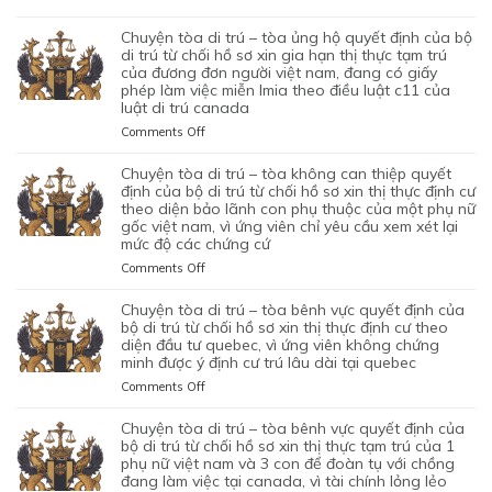
TRÚ
ỦNG
XIN
CHUYỆN
TỪ
HỘ
BẢO
TÒA
chuyện tòa di trú – tòa ủng hộ quyết định của bộ
CHỐI
QUYẾT
LÃNH
DI
di trú từ chối hồ sơ xin gia hạn thị thực tạm trú
HỒ
ĐỊNH
VỢ
TRÚ
của đương đơn người việt nam, đang có giấy
SƠ
CỦA
phép làm việc miễn lmia theo điều luật c11 của
CHỒNG
–
XIN
BỘ
luật di trú canada
CỦA
TÒA
GIẤY
DI
1
ỦNG
PHÉP
on
Comments Off
TRÚ
CẶP
HỘ
LAO
CHUYỆN
TỪ
ĐÔI
QUYẾT
ĐỘNG
TÒA
chuyện tòa di trú – tòa không can thiệp quyết
CHỐI
CÓ
ĐỊNH
CỦA
DI
định của bộ di trú từ chối hồ sơ xin thị thực định cư
HỒ
1
CỦA
MỘT
TRÚ
theo diện bảo lãnh con phụ thuộc của một phụ nữ
SƠ
CON
BỘ
gốc việt nam, vì ứng viên chỉ yêu cầu xem xét lại
ỨNG
–
XIN
CHUNG,
DI
mức độ các chứng cứ
VIÊN
TÒA
ĐỊNH
VÌ
TRÚ
VIỆT
ỦNG
on
Comments Off
CƯ
LÝ
TỪ
NAM,
HỘ
CHUYỆN
DIỆN
DO
CHỐI
ĐÃ
QUYẾT
TÒA
NHÂN
chuyện tòa di trú – tòa bênh vực quyết định của
MỤC
HỒ
TIN
ĐỊNH
DI
ĐẠO,
bộ di trú từ chối hồ sơ xin thị thực định cư theo
ĐÍCH
SƠ
TƯỞNG
CỦA
TRÚ
diện đầu tư quebec, vì ứng viên không chứng
CỦA
BAN
XIN
VÀO
BỘ
minh được ý định cư trú lâu dài tại quebec
–
MỘT
ĐẦU
ĐỊNH
SỰ
DI
TÒA
PHỤ
on
Comments Off
CỦA
CƯ
CHẤP
TRÚ
KHÔNG
NỮ
CHUYỆN
HÔN
DIỆN
HÀNH
TỪ
CAN
VIỆT
TÒA
NHÂN
KHỞI
chuyện tòa di trú – tòa bênh vực quyết định của
TỐT
CHỐI
THIỆP
NAM
DI
LÀ
NGHIỆP
bộ di trú từ chối hồ sơ xin thị thực tạm trú của 1
LỆNH
HỒ
QUYẾT
ĐANG
TRÚ
phụ nữ việt nam và 3 con để đoàn tụ với chồng
KHÔNG
START-
TRỤC
SƠ
ĐỊNH
TẠM
đang làm việc tại canada, vì tài chính lỏng lẻo
–
TRUNG
UP
XUẤT
XIN
CỦA