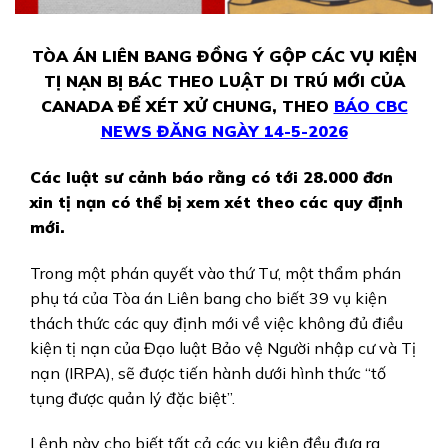
TÒA ÁN LIÊN BANG ĐỒNG Ý GỘP CÁC VỤ KIỆN
TỊ NẠN BỊ BÁC THEO LUẬT DI TRÚ MỚI CỦA
CANADA ĐỂ XÉT XỬ CHUNG, THEO
BÁO CBC
NEWS ĐĂNG NGÀY 14-5-2026
Các luật sư cảnh báo rằng có tới 28.000 đơn
xin tị nạn có thể bị xem xét theo các quy định
mới.
Trong một phán quyết vào thứ Tư, một thẩm phán
phụ tá của Tòa án Liên bang cho biết 39 vụ kiện
thách thức các quy định mới về việc không đủ điều
kiện tị nạn của Đạo luật Bảo vệ Người nhập cư và Tị
nạn (IRPA), sẽ được tiến hành dưới hình thức “tố
tụng được quản lý đặc biệt”.
Lệnh này cho biết tất cả các vụ kiện đều đưa ra