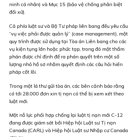
ninh cá nhân) và Mục 15 (bảo vệ chống phân biệt
đối xử).
Cả phía luật sư và Bộ Tư pháp liên bang đều yêu cầu
“vụ việc phải được quản lý” (case management), một
quy trình được sử dụng tại Tòa án Liên bang cho các
vụ kiện tụng lớn hoặc phức tạp, trong đó một thẩm
phán được chỉ định để ra phán quyết trên một số
lượng nhỏ hồ sơ nhằm quyết định các câu hỏi hiến
pháp cốt lõi.
Trong một lá thư gửi tòa án, các bên cảnh báo rằng
có tới 28.000 đơn xin tị nạn có thể bị xem xét theo
luật mới.
Một nỗ lực phối hợp chống lại luật tị nạn mới C-12
đang được giám sát bởi Hiệp hội Luật sư Tị nạn
Canada (CARL) và Hiệp hội Luật sư Nhập cư Canada