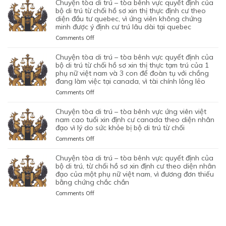
TÒA
NHÂN
chuyện tòa di trú – tòa bênh vực quyết định của
MỤC
HỒ
TIN
ĐỊNH
DI
ĐẠO,
bộ di trú từ chối hồ sơ xin thị thực định cư theo
ĐÍCH
SƠ
TƯỞNG
CỦA
TRÚ
diện đầu tư quebec, vì ứng viên không chứng
CỦA
BAN
XIN
VÀO
BỘ
minh được ý định cư trú lâu dài tại quebec
–
MỘT
ĐẦU
ĐỊNH
SỰ
DI
TÒA
PHỤ
on
Comments Off
CỦA
CƯ
CHẤP
TRÚ
KHÔNG
NỮ
CHUYỆN
HÔN
DIỆN
HÀNH
TỪ
CAN
VIỆT
TÒA
NHÂN
KHỞI
chuyện tòa di trú – tòa bênh vực quyết định của
TỐT
CHỐI
THIỆP
NAM
DI
LÀ
NGHIỆP
bộ di trú từ chối hồ sơ xin thị thực tạm trú của 1
LỆNH
HỒ
QUYẾT
ĐANG
TRÚ
phụ nữ việt nam và 3 con để đoàn tụ với chồng
KHÔNG
START-
TRỤC
SƠ
ĐỊNH
TẠM
đang làm việc tại canada, vì tài chính lỏng lẻo
–
TRUNG
UP
XUẤT
XIN
CỦA
TRÚ
TÒA
THỰC
VISA,
TRƯỚC
GIA
on
Comments Off
BỘ
QUÁ
BÊNH
VÀ
CỦA
ĐÓ
HẠN
CHUYỆN
DI
HẠN
VỰC
VÌ
ỨNG
THAY
THỊ
TÒA
chuyện tòa di trú – tòa bênh vực ứng viên việt
TRÚ
TẠI
QUYẾT
MỤC
VIÊN
VÌ
THỰC
DI
nam cao tuổi xin định cư canada theo diện nhân
TỪ
CANADA,
ĐỊNH
TIÊU
NGƯỜI
NGHI
TẠM
TRÚ
đạo vì lý do sức khỏe bị bộ di trú từ chối
CHỐI
VÌ
CỦA
DI
VIỆT
NGỜ
TRÚ
–
HỒ
HỒ
on
Comments Off
BỘ
TRÚ
NAM
NHƯ
CỦA
TÒA
SƠ
SƠ
CHUYỆN
DI
DO
NHÂN
ĐƯƠNG
BÊNH
XIN
CHƯA
TÒA
chuyện tòa di trú – tòa bênh vực quyết định của
TRÚ
NỘP
VIÊN
ĐƠN
VỰC
THỊ
ĐỦ
DI
bộ di trú, từ chối hồ sơ xin định cư theo diện nhân
TỪ
GIẤY
DI
NGƯỜI
QUYẾT
THỰC
THUYẾT
TRÚ
đạo của một phụ nữ việt nam, vì đương đơn thiếu
CHỐI
TỜ
TRÚ
VIỆT
ĐỊNH
ĐỊNH
PHỤC
bằng chứng chắc chắn
–
HỒ
GIẢ
NAM,
CỦA
CƯ
TÒA
SƠ
MẠO
on
Comments Off
ĐANG
BỘ
THEO
BÊNH
XIN
CHUYỆN
CÓ
DI
DIỆN
VỰC
THỊ
TÒA
GIẤY
TRÚ
BẢO
ỨNG
THỰC
DI
PHÉP
TỪ
LÃNH
VIÊN