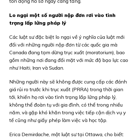
tồn đọng hồ sơ ngày càng tăng.
Lo ngại một số người nộp đơn rơi vào tình
trạng lấp lửng pháp lý
Các luật sư đặc biệt lo ngại về ý nghĩa của luật mới
đối với những người nộp đơn từ các quốc gia mà
Canada đang tạm dừng trục xuất (moratorium), bao
gồm những nơi đang đối mặt với mức độ bạo lực cao
như Haiti, Iran và Sudan.
Những người này sẽ không được cung cấp các đánh
giá rủi ro trước khi trục xuất (PRRA) trong thời gian
tới, khiến họ rơi vào tình trạng lấp lửng pháp lý,
không thể đoàn tụ với gia đình, có thể trong nhiều
năm, và gặp khó khăn trong việc tiếp cận dịch vụ y
tế cũng như giấy phép làm việc và học tập.
Erica Demirdache, một luật sư tại Ottawa, cho biết: