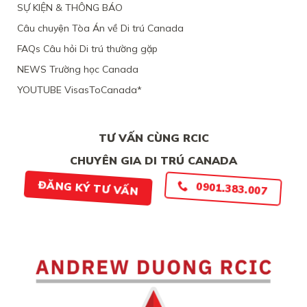
CANADA,
SỰ KIỆN & THÔNG BÁO
NAM,
VÌ
VÌ
TÀI
Câu chuyện Tòa Án về Di trú Canada
ĐƯƠNG
CHÍNH
ĐƠN
LỎNG
FAQs Câu hỏi Di trú thường gặp
THIẾU
LẺO
BẰNG
NEWS Trường học Canada
CHỨNG
YOUTUBE VisasToCanada*
CHẮC
CHẮN
TƯ VẤN CÙNG RCIC
CHUYÊN GIA DI TRÚ CANADA
0901.383.007
ĐĂNG KÝ TƯ VẤN