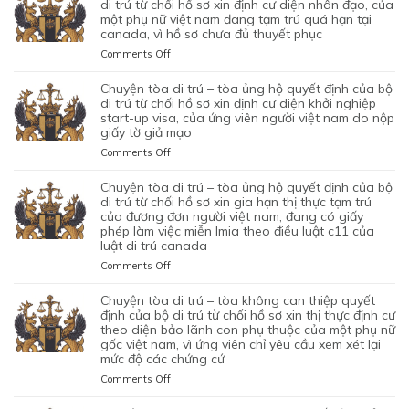
DI
di trú từ chối hồ sơ xin định cư diện nhân đạo, của
CỦA
TRÚ
một phụ nữ việt nam đang tạm trú quá hạn tại
CỦA
canada, vì hồ sơ chưa đủ thuyết phục
–
CƠ
TÒA
on
Comments Off
QUAN
BÁC
CHUYỆN
CHỨC
QUYẾT
TÒA
chuyện tòa di trú – tòa ủng hộ quyết định của bộ
NĂNG
ĐỊNH
DI
di trú từ chối hồ sơ xin định cư diện khởi nghiệp
TỪ
CỦA
TRÚ
start-up visa, của ứng viên người việt nam do nộp
CHỐI
BỘ
giấy tờ giả mạo
–
HỒ
DI
TÒA
SƠ
on
Comments Off
TRÚ
ỦNG
XIN
CHUYỆN
TỪ
HỘ
BẢO
TÒA
chuyện tòa di trú – tòa ủng hộ quyết định của bộ
CHỐI
QUYẾT
LÃNH
DI
di trú từ chối hồ sơ xin gia hạn thị thực tạm trú
HỒ
ĐỊNH
VỢ
TRÚ
của đương đơn người việt nam, đang có giấy
SƠ
CỦA
phép làm việc miễn lmia theo điều luật c11 của
CHỒNG
–
XIN
BỘ
luật di trú canada
CỦA
TÒA
GIẤY
DI
1
ỦNG
PHÉP
on
Comments Off
TRÚ
CẶP
HỘ
LAO
CHUYỆN
TỪ
ĐÔI
QUYẾT
ĐỘNG
TÒA
chuyện tòa di trú – tòa không can thiệp quyết
CHỐI
CÓ
ĐỊNH
CỦA
DI
định của bộ di trú từ chối hồ sơ xin thị thực định cư
HỒ
1
CỦA
MỘT
TRÚ
theo diện bảo lãnh con phụ thuộc của một phụ nữ
SƠ
CON
BỘ
gốc việt nam, vì ứng viên chỉ yêu cầu xem xét lại
ỨNG
–
XIN
CHUNG,
DI
mức độ các chứng cứ
VIÊN
TÒA
ĐỊNH
VÌ
TRÚ
VIỆT
ỦNG
on
Comments Off
CƯ
LÝ
TỪ
NAM,
HỘ
CHUYỆN
DIỆN
DO
CHỐI
ĐÃ
QUYẾT