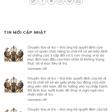
TIN MỚI CẬP NHẬT
chuyện tòa di trú – tòa ủng hộ quyết định của
của cơ quan chức năng từ chối hồ sơ xin bảo lãnh
vợ chồng của 1 cặp đôi có 1 con chung, vì lý do
mục đích ban đầu của hôn nhân là không trung
thực và vì mục tiêu di trú
on
Comments Off
CHUYỆN
TÒA
chuyện tòa di trú – tòa bác quyết định của bộ di
DI
trú từ chối hồ sơ xin giấy phép lao động của một
TRÚ
ứng viên việt nam, đã tin tưởng vào sự chấp hành
tốt lệnh trục xuất trước đó thay vì nghi ngờ như
–
nhân viên di trú
TÒA
ỦNG
on
Comments Off
HỘ
CHUYỆN
QUYẾT
TÒA
chuyện tòa di trú – tòa ủng hộ quyết định của bộ
ĐỊNH