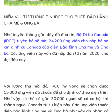
NIỀM VUI TỪ THÔNG TIN IRCC CHO PHÉP BẢO LÃNH
CHA MẸ & ÔNG BÀ
Như truyền thông gần đây đã đưa tin,
Bộ Di trú Canada
(IRCC) tuyên bố sẽ mời 24,200 ứng viên cho nộp hồ sơ
xin định cư Canada của diện Bảo lãnh Cha mẹ và Ông
bà
. Các ứng viên này vốn đã nộp đơn từ năm 2020, chờ
đợi đến nay.
Với lượng thư mời đó, IRCC hy vọng sẽ chọn được
15,000 ứng viên đủ chuẩn để cho định cư theo diện trên.
Như vậy, có thể có gần 30,000 người sẽ có cơ hội trở
thành người Canada từ sự kiện này. Các ứng viên thuộc
diện bảo lãnh Cha mẹ và Ông bà như vậy đa phần có