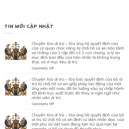
TIN MỚI CẬP NHẬT
chuyện tòa di trú – tòa ủng hộ quyết định của
của cơ quan chức năng từ chối hồ sơ xin bảo lãnh
vợ chồng của 1 cặp đôi có 1 con chung, vì lý do
mục đích ban đầu của hôn nhân là không trung
thực và vì mục tiêu di trú
on
Comments Off
CHUYỆN
TÒA
chuyện tòa di trú – tòa bác quyết định của bộ di
DI
trú từ chối hồ sơ xin giấy phép lao động của một
TRÚ
ứng viên việt nam, đã tin tưởng vào sự chấp hành
tốt lệnh trục xuất trước đó thay vì nghi ngờ như
–
nhân viên di trú
TÒA
ỦNG
on
Comments Off
HỘ
CHUYỆN
QUYẾT
TÒA
chuyện tòa di trú – tòa ủng hộ quyết định của bộ
ĐỊNH
DI
di trú từ chối hồ sơ xin định cư diện nhân đạo, của
CỦA
TRÚ
một phụ nữ việt nam đang tạm trú quá hạn tại
CỦA
canada, vì hồ sơ chưa đủ thuyết phục
–