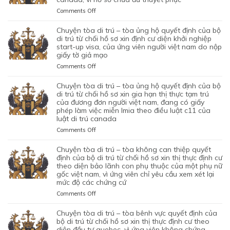
CƠ
TÒA
on
Comments Off
QUAN
BÁC
CHUYỆN
CHỨC
QUYẾT
TÒA
chuyện tòa di trú – tòa ủng hộ quyết định của bộ
NĂNG
ĐỊNH
DI
di trú từ chối hồ sơ xin định cư diện khởi nghiệp
TỪ
CỦA
TRÚ
start-up visa, của ứng viên người việt nam do nộp
CHỐI
BỘ
giấy tờ giả mạo
–
HỒ
DI
TÒA
SƠ
on
Comments Off
TRÚ
ỦNG
XIN
CHUYỆN
TỪ
HỘ
BẢO
TÒA
chuyện tòa di trú – tòa ủng hộ quyết định của bộ
CHỐI
QUYẾT
LÃNH
DI
di trú từ chối hồ sơ xin gia hạn thị thực tạm trú
HỒ
ĐỊNH
VỢ
TRÚ
của đương đơn người việt nam, đang có giấy
SƠ
CỦA
phép làm việc miễn lmia theo điều luật c11 của
CHỒNG
–
XIN
BỘ
luật di trú canada
CỦA
TÒA
GIẤY
DI
1
ỦNG
PHÉP
on
Comments Off
TRÚ
CẶP
HỘ
LAO
CHUYỆN
TỪ
ĐÔI
QUYẾT
ĐỘNG
TÒA
chuyện tòa di trú – tòa không can thiệp quyết
CHỐI
CÓ
ĐỊNH
CỦA
DI
định của bộ di trú từ chối hồ sơ xin thị thực định cư
HỒ
1
CỦA
MỘT
TRÚ
theo diện bảo lãnh con phụ thuộc của một phụ nữ
SƠ
CON
BỘ
gốc việt nam, vì ứng viên chỉ yêu cầu xem xét lại
ỨNG
–
XIN
CHUNG,
DI
mức độ các chứng cứ
VIÊN
TÒA
ĐỊNH
VÌ
TRÚ
VIỆT
ỦNG
on
Comments Off
CƯ
LÝ
TỪ
NAM,
HỘ
CHUYỆN
DIỆN
DO
CHỐI
ĐÃ
QUYẾT
TÒA
NHÂN
chuyện tòa di trú – tòa bênh vực quyết định của
MỤC
HỒ
TIN
ĐỊNH
DI
ĐẠO,
bộ di trú từ chối hồ sơ xin thị thực định cư theo
ĐÍCH
SƠ
TƯỞNG
CỦA
TRÚ
diện đầu tư quebec, vì ứng viên không chứng
CỦA