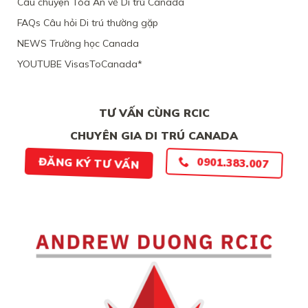
Câu chuyện Tòa Án về Di trú Canada
ĐƯƠNG
CHÍNH
ĐƠN
LỎNG
FAQs Câu hỏi Di trú thường gặp
THIẾU
LẺO
BẰNG
NEWS Trường học Canada
CHỨNG
YOUTUBE VisasToCanada*
CHẮC
CHẮN
TƯ VẤN CÙNG RCIC
CHUYÊN GIA DI TRÚ CANADA
ĐĂNG KÝ TƯ VẤN
0901.383.007