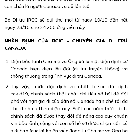
con cháu là người Canada và đã lớn tuổi.
Bộ Di trú IRCC sẽ gửi thư mời từ ngày 10/10 đến hết
ngày 23/10 cho 24,200 ứng viên này.
NHẬN ĐỊNH CỦA RCIC – CHUYÊN GIA DI TRÚ
CANADA
Diện bảo lãnh Cha mẹ và Ông bà là một diện định cư
Canada hiện diện lâu đời (di trú truyền thống) và
thông thường trong lĩnh vực di trú Canada.
Tuy vậy, trước đại dịch và nhất là sau đại dịch
covid19, chính sách thắt chặt chi tiêu xã hội để đối
phó với nạn già đi của dân số, Canada hạn chế tối đa
cho định cư theo diện này. Suốt các năm trước dịch,
chính sách đã được thay đổi để nâng cao quy chuẩn
xin bảo lãnh, cộng với con số hồ sơ được chọn luôn có
giới hạn (quota) khiến việc đoàn tụ Cha mẹ và Ông bà