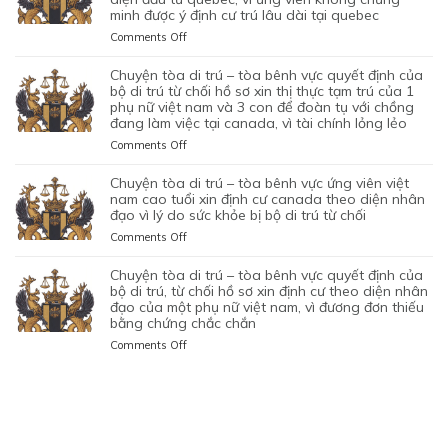
BAN
XIN
VÀO
BỘ
minh được ý định cư trú lâu dài tại quebec
–
MỘT
ĐẦU
ĐỊNH
SỰ
DI
TÒA
PHỤ
on
Comments Off
CỦA
CƯ
CHẤP
TRÚ
KHÔNG
NỮ
CHUYỆN
HÔN
DIỆN
HÀNH
TỪ
CAN
VIỆT
TÒA
NHÂN
KHỞI
chuyện tòa di trú – tòa bênh vực quyết định của
TỐT
CHỐI
THIỆP
NAM
DI
LÀ
NGHIỆP
bộ di trú từ chối hồ sơ xin thị thực tạm trú của 1
LỆNH
HỒ
QUYẾT
ĐANG
TRÚ
phụ nữ việt nam và 3 con để đoàn tụ với chồng
KHÔNG
START-
TRỤC
SƠ
ĐỊNH
TẠM
đang làm việc tại canada, vì tài chính lỏng lẻo
–
TRUNG
UP
XUẤT
XIN
CỦA
TRÚ
TÒA
THỰC
VISA,
TRƯỚC
GIA
on
Comments Off
BỘ
QUÁ
BÊNH
VÀ
CỦA
ĐÓ
HẠN
CHUYỆN
DI
HẠN
VỰC
VÌ
ỨNG
THAY
THỊ
TÒA
chuyện tòa di trú – tòa bênh vực ứng viên việt
TRÚ
TẠI
QUYẾT
MỤC
VIÊN
VÌ
THỰC
DI
nam cao tuổi xin định cư canada theo diện nhân
TỪ
CANADA,
ĐỊNH
TIÊU
NGƯỜI
NGHI
TẠM
TRÚ
đạo vì lý do sức khỏe bị bộ di trú từ chối
CHỐI
VÌ
CỦA
DI
VIỆT
NGỜ
TRÚ
–
HỒ
HỒ
on
Comments Off
BỘ
TRÚ
NAM
NHƯ
CỦA
TÒA
SƠ
SƠ
CHUYỆN
DI
DO
NHÂN
ĐƯƠNG
BÊNH
XIN
CHƯA
TÒA
chuyện tòa di trú – tòa bênh vực quyết định của
TRÚ
NỘP
VIÊN
ĐƠN
VỰC
THỊ
ĐỦ
DI
bộ di trú, từ chối hồ sơ xin định cư theo diện nhân
TỪ
GIẤY
DI
NGƯỜI
QUYẾT
THỰC
THUYẾT
TRÚ
đạo của một phụ nữ việt nam, vì đương đơn thiếu
CHỐI
TỜ
TRÚ
VIỆT
ĐỊNH
ĐỊNH
PHỤC
bằng chứng chắc chắn
–
HỒ
GIẢ
NAM,
CỦA
CƯ
TÒA
SƠ
MẠO
on
Comments Off
ĐANG
BỘ
THEO
BÊNH
XIN
CHUYỆN
CÓ
DI
DIỆN
VỰC
THỊ
TÒA
GIẤY
TRÚ
BẢO
ỨNG
THỰC
DI
PHÉP
TỪ
LÃNH
VIÊN
ĐỊNH
TRÚ
LÀM
CHỐI
CON
VIỆT
CƯ
–
VIỆC
HỒ
PHỤ
NAM
THEO
TÒA