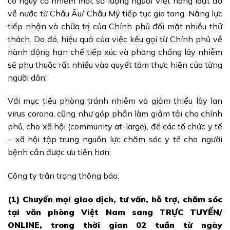
có nguy cơ nhiễm mới, số lượng người Việt hàng loạt đổ
về nước từ Châu Âu/ Châu Mỹ tiếp tục gia tang. Năng lực
tiếp nhận và chữa trị của Chính phủ đối mặt nhiều thử
thách. Do đó, hiệu quả của việc kêu gọi từ Chính phủ về
hành động hạn chế tiếp xúc và phòng chống lây nhiễm
sẽ phụ thuộc rất nhiều vào quyết tâm thực hiện của từng
người dân;
Với mục tiêu phòng tránh nhiễm và giảm thiểu lây lan
virus corona, cũng như góp phần làm giảm tải cho chính
phủ, cho xã hội (community at-large), để các tổ chức y tế
– xã hội tập trung nguồn lực chăm sóc y tế cho người
bệnh cần được ưu tiên hơn;
Công ty trân trọng thông báo:
(1) Chuyển mọi giao dịch, tư vấn, hỗ trợ, chăm sóc
tại văn phòng Việt Nam sang TRỰC TUYẾN/
ONLINE, trong thời gian 02 tuần từ ngày