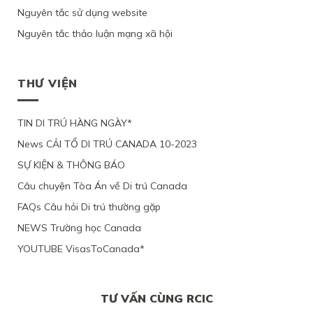
HỒ
NAM
CHỈ
LÝ
Ý
Nguyên tắc sử dụng website
SƠ
VÀ
YÊU
DO
ĐỊNH
XIN
3
CẦU
SỨC
Nguyên tắc thảo luận mạng xã hội
CƯ
ĐỊNH
CON
XEM
KHỎE
TRÚ
CƯ
ĐỂ
XÉT
BỊ
LÂU
THEO
ĐOÀN
LẠI
BỘ
DÀI
DIỆN
TỤ
MỨC
DI
THƯ VIỆN
TẠI
NHÂN
VỚI
ĐỘ
TRÚ
QUEBEC
ĐẠO
CHỒNG
CÁC
TỪ
CỦA
ĐANG
CHỨNG
CHỐI
MỘT
TIN DI TRÚ HÀNG NGÀY*
LÀM
CỨ
PHỤ
VIỆC
News CẢI TỔ DI TRÚ CANADA 10-2023
NỮ
TẠI
VIỆT
CANADA,
SỰ KIỆN & THÔNG BÁO
NAM,
VÌ
VÌ
TÀI
Câu chuyện Tòa Án về Di trú Canada
ĐƯƠNG
CHÍNH
ĐƠN
LỎNG
FAQs Câu hỏi Di trú thường gặp
THIẾU
LẺO
BẰNG
NEWS Trường học Canada
CHỨNG
YOUTUBE VisasToCanada*
CHẮC
CHẮN
TƯ VẤN CÙNG RCIC