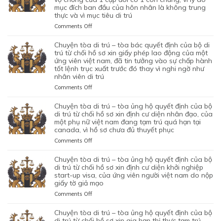
mục đích ban đầu của hôn nhân là không trung
thực và vì mục tiêu di trú
on
Comments Off
CHUYỆN
TÒA
chuyện tòa di trú – tòa bác quyết định của bộ di
DI
trú từ chối hồ sơ xin giấy phép lao động của một
TRÚ
ứng viên việt nam, đã tin tưởng vào sự chấp hành
tốt lệnh trục xuất trước đó thay vì nghi ngờ như
–
nhân viên di trú
TÒA
ỦNG
on
Comments Off
HỘ
CHUYỆN
QUYẾT
TÒA
chuyện tòa di trú – tòa ủng hộ quyết định của bộ
ĐỊNH
DI
di trú từ chối hồ sơ xin định cư diện nhân đạo, của
CỦA
TRÚ
một phụ nữ việt nam đang tạm trú quá hạn tại
CỦA
canada, vì hồ sơ chưa đủ thuyết phục
–
CƠ
TÒA
on
Comments Off
QUAN
BÁC
CHUYỆN
CHỨC
QUYẾT
TÒA
chuyện tòa di trú – tòa ủng hộ quyết định của bộ
NĂNG
ĐỊNH
DI
di trú từ chối hồ sơ xin định cư diện khởi nghiệp
TỪ
CỦA
TRÚ
start-up visa, của ứng viên người việt nam do nộp
CHỐI
BỘ
giấy tờ giả mạo
–
HỒ
DI
TÒA
SƠ
on
Comments Off
TRÚ
ỦNG
XIN
CHUYỆN
TỪ
HỘ
BẢO
TÒA
chuyện tòa di trú – tòa ủng hộ quyết định của bộ
CHỐI
QUYẾT
LÃNH
DI
di trú từ chối hồ sơ xin gia hạn thị thực tạm trú
HỒ