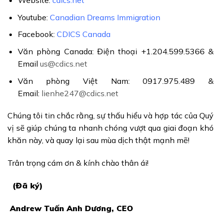
Website:
cdics.net
Youtube:
Canadian Dreams Immigration
Facebook:
CDICS Canada
Văn phòng Canada: Điện thoại +1.204.599.5366 &
Email
us@cdics.net
Văn phòng Việt Nam: 0917.975.489 &
Email:
lienhe247@cdics.net
Chúng tôi tin chắc rằng, sự thấu hiểu và hợp tác của Quý
vị sẽ giúp chúng ta nhanh chóng vượt qua giai đoạn khó
khăn này, và quay lại sau mùa dịch thật mạnh mẽ!
Trân trọng cám ơn & kính chào thân ái!
(Đã ký)
Andrew Tuấn Anh Dương, CEO