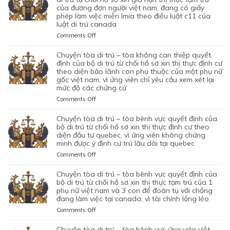
ĐỊNH
VỢ
TRÚ
của đương đơn người việt nam, đang có giấy
SƠ
CỦA
phép làm việc miễn lmia theo điều luật c11 của
CHỒNG
–
XIN
BỘ
luật di trú canada
CỦA
TÒA
GIẤY
DI
1
ỦNG
PHÉP
on
Comments Off
TRÚ
CẶP
HỘ
LAO
CHUYỆN
TỪ
ĐÔI
QUYẾT
ĐỘNG
TÒA
chuyện tòa di trú – tòa không can thiệp quyết
CHỐI
CÓ
ĐỊNH
CỦA
DI
định của bộ di trú từ chối hồ sơ xin thị thực định cư
HỒ
1
CỦA
MỘT
TRÚ
theo diện bảo lãnh con phụ thuộc của một phụ nữ
SƠ
CON
BỘ
gốc việt nam, vì ứng viên chỉ yêu cầu xem xét lại
ỨNG
–
XIN
CHUNG,
DI
mức độ các chứng cứ
VIÊN
TÒA
ĐỊNH
VÌ
TRÚ
VIỆT
ỦNG
on
Comments Off
CƯ
LÝ
TỪ
NAM,
HỘ
CHUYỆN
DIỆN
DO
CHỐI
ĐÃ
QUYẾT
TÒA
NHÂN
chuyện tòa di trú – tòa bênh vực quyết định của
MỤC
HỒ
TIN
ĐỊNH
DI
ĐẠO,
bộ di trú từ chối hồ sơ xin thị thực định cư theo
ĐÍCH
SƠ
TƯỞNG
CỦA
TRÚ
diện đầu tư quebec, vì ứng viên không chứng
CỦA
BAN
XIN
VÀO
BỘ
minh được ý định cư trú lâu dài tại quebec
–
MỘT
ĐẦU
ĐỊNH
SỰ
DI
TÒA
PHỤ
on
Comments Off
CỦA
CƯ
CHẤP
TRÚ
KHÔNG
NỮ
CHUYỆN
HÔN
DIỆN
HÀNH
TỪ
CAN
VIỆT
TÒA
NHÂN
KHỞI
chuyện tòa di trú – tòa bênh vực quyết định của
TỐT
CHỐI
THIỆP
NAM
DI
LÀ
NGHIỆP
bộ di trú từ chối hồ sơ xin thị thực tạm trú của 1
LỆNH
HỒ
QUYẾT
ĐANG
TRÚ
phụ nữ việt nam và 3 con để đoàn tụ với chồng
KHÔNG
START-
TRỤC
SƠ
ĐỊNH
TẠM
đang làm việc tại canada, vì tài chính lỏng lẻo
–
TRUNG
UP
XUẤT
XIN
CỦA
TRÚ
TÒA
THỰC
VISA,
TRƯỚC
GIA
on
Comments Off
BỘ
QUÁ
BÊNH
VÀ
CỦA
ĐÓ
HẠN
CHUYỆN
DI
HẠN
VỰC
VÌ
ỨNG
THAY
THỊ
TÒA
chuyện tòa di trú – tòa bênh vực ứng viên việt
TRÚ
TẠI