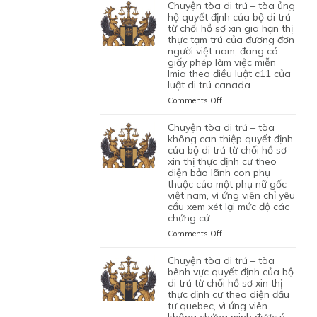
TÒA
chuyện tòa di trú – tòa ủng
1
LAO
BỘ
DI
hộ quyết định của bộ di trú
CON
ĐỘNG
DI
TRÚ
từ chối hồ sơ xin gia hạn thị
CHUNG,
CỦA
TRÚ
thực tạm trú của đương đơn
–
VÌ
MỘT
TỪ
người việt nam, đang có
TÒA
LÝ
ỨNG
CHỐI
giấy phép làm việc miễn
ỦNG
DO
VIÊN
lmia theo điều luật c11 của
HỒ
HỘ
MỤC
VIỆT
luật di trú canada
SƠ
QUYẾT
ĐÍCH
NAM,
XIN
ĐỊNH
on
Comments Off
BAN
ĐÃ
ĐỊNH
CỦA
CHUYỆN
ĐẦU
TIN
CƯ
BỘ
TÒA
chuyện tòa di trú – tòa
CỦA
TƯỞNG
DIỆN
DI
DI
không can thiệp quyết định
HÔN
VÀO
NHÂN
TRÚ
TRÚ
của bộ di trú từ chối hồ sơ
NHÂN
SỰ
ĐẠO,
TỪ
xin thị thực định cư theo
–
LÀ
CHẤP
CỦA
CHỐI
diện bảo lãnh con phụ
TÒA
KHÔNG
HÀNH
MỘT
thuộc của một phụ nữ gốc
HỒ
ỦNG
TRUNG
TỐT
PHỤ
việt nam, vì ứng viên chỉ yêu
SƠ
HỘ
THỰC
LỆNH
NỮ
cầu xem xét lại mức độ các
XIN
QUYẾT
VÀ
TRỤC
chứng cứ
VIỆT
ĐỊNH
ĐỊNH
VÌ
XUẤT
NAM
CƯ
CỦA
on
Comments Off
MỤC
TRƯỚC
ĐANG
DIỆN
BỘ
CHUYỆN
TIÊU
ĐÓ
TẠM
KHỞI
DI
TÒA
chuyện tòa di trú – tòa
DI
THAY
TRÚ
NGHIỆP
TRÚ
DI
bênh vực quyết định của bộ
TRÚ
VÌ
QUÁ
START-
TỪ
TRÚ
di trú từ chối hồ sơ xin thị
NGHI
HẠN
UP
CHỐI
thực định cư theo diện đầu
–
NGỜ
TẠI
VISA,
tư quebec, vì ứng viên
HỒ
TÒA
NHƯ
CANADA,
CỦA
không chứng minh được ý
SƠ
KHÔNG