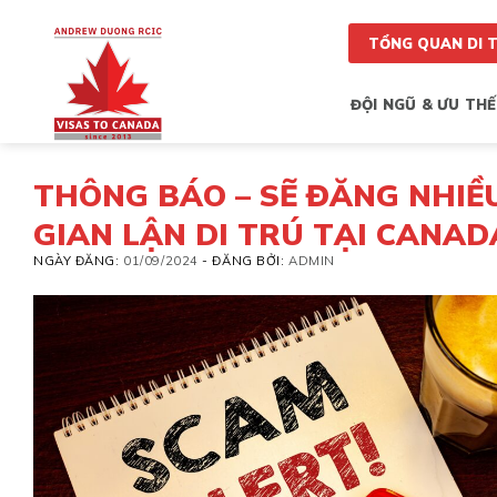
Skip
to
TỔNG QUAN DI 
content
ĐỘI NGŨ & ƯU THẾ
THÔNG BÁO – SẼ ĐĂNG NHIỀU
GIAN LẬN DI TRÚ TẠI CANAD
NGÀY ĐĂNG:
01/09/2024
-
ĐĂNG BỞI:
ADMIN