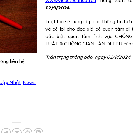
www.visastocanada.ca
, hàng tuần t
02/9/2024
.
Loạt bài sẽ cung cấp các thông tin hữu 
và có lợi cho đọc giả có quan tâm di 
đặc biệt quan tâm lĩnh vực CHỐN
LUẬT & CHỐNG GIAN LẬN DI TRÚ của 
Trân trọng thông báo, ngày 01/9/2024
lòng liên hệ
 Cập Nhật
,
News