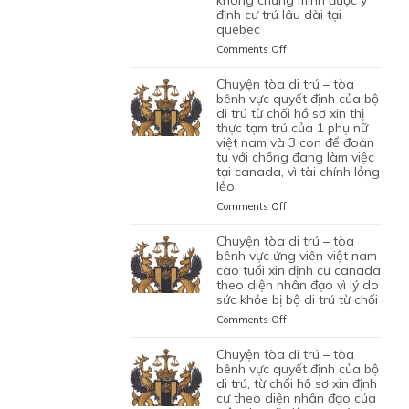
NHÂN
VÌ
định cư trú lâu dài tại
ỨNG
XIN
CAN
VIÊN
HỒ
quebec
VIÊN
GIA
THIỆP
DI
SƠ
NGƯỜI
HẠN
QUYẾT
on
Comments Off
TRÚ
CHƯA
VIỆT
THỊ
ĐỊNH
CHUYỆN
ĐỦ
NAM
THỰC
CỦA
TÒA
chuyện tòa di trú – tòa
THUYẾT
DO
TẠM
BỘ
DI
bênh vực quyết định của bộ
PHỤC
NỘP
TRÚ
DI
TRÚ
di trú từ chối hồ sơ xin thị
GIẤY
CỦA
TRÚ
thực tạm trú của 1 phụ nữ
–
TỜ
ĐƯƠNG
TỪ
việt nam và 3 con để đoàn
TÒA
GIẢ
ĐƠN
tụ với chồng đang làm việc
CHỐI
BÊNH
MẠO
tại canada, vì tài chính lỏng
NGƯỜI
HỒ
VỰC
lẻo
VIỆT
SƠ
QUYẾT
NAM,
XIN
ĐỊNH
on
Comments Off
ĐANG
THỊ
CỦA
CHUYỆN
CÓ
THỰC
BỘ
TÒA
chuyện tòa di trú – tòa
GIẤY
ĐỊNH
DI
DI
bênh vực ứng viên việt nam
PHÉP
CƯ
TRÚ
TRÚ
cao tuổi xin định cư canada
LÀM
THEO
TỪ
theo diện nhân đạo vì lý do
–
VIỆC
DIỆN
CHỐI
sức khỏe bị bộ di trú từ chối
TÒA
MIỄN
BẢO
HỒ
BÊNH
on
Comments Off
LMIA
LÃNH
SƠ
VỰC
CHUYỆN
THEO
CON
XIN
QUYẾT
TÒA
chuyện tòa di trú – tòa
ĐIỀU
PHỤ
THỊ
ĐỊNH
DI
bênh vực quyết định của bộ
LUẬT
THUỘC
THỰC
CỦA
TRÚ
di trú, từ chối hồ sơ xin định
C11
CỦA
ĐỊNH
BỘ
cư theo diện nhân đạo của
–
CỦA
MỘT
CƯ
DI