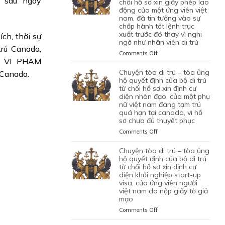
ừ sau ngày
TRÚ
chối hồ sơ xin giấy phép lao
động của một ứng viên việt
–
nam, đã tin tưởng vào sự
TÒA
chấp hành tốt lệnh trục
ỦNG
xuất trước đó thay vì nghi
HỘ
ích, thời sự
ngờ như nhân viên di trú
QUYẾT
trú Canada,
ĐỊNH
on
Comments Off
G VI PHAM
CỦA
CHUYỆN
CỦA
TÒA
chuyện tòa di trú – tòa ủng
Canada.
CƠ
DI
hộ quyết định của bộ di trú
QUAN
TRÚ
từ chối hồ sơ xin định cư
CHỨC
diện nhân đạo, của một phụ
–
NĂNG
nữ việt nam đang tạm trú
TÒA
quá hạn tại canada, vì hồ
TỪ
BÁC
sơ chưa đủ thuyết phục
CHỐI
QUYẾT
HỒ
ĐỊNH
on
Comments Off
SƠ
CỦA
CHUYỆN
XIN
BỘ
TÒA
chuyện tòa di trú – tòa ủng
BẢO
DI
DI
hộ quyết định của bộ di trú
LÃNH
TRÚ
TRÚ
từ chối hồ sơ xin định cư
VỢ
TỪ
diện khởi nghiệp start-up
–
CHỒNG
CHỐI
visa, của ứng viên người
TÒA
CỦA
HỒ
việt nam do nộp giấy tờ giả
ỦNG
1
mạo
SƠ
HỘ
CẶP
XIN
QUYẾT
on
Comments Off
ĐÔI
GIẤY
ĐỊNH
CHUYỆN
CÓ
PHÉP
CỦA