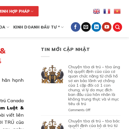
MINH HỢP PHÁP
DA
KINH DOANH ĐẦU TƯ *
 &
TIN MỚI CẬP NHẬT
4
chuyện tòa di trú – tòa ủng
hộ quyết định của của cơ
quan chức năng từ chối hồ
hân hạnh
sơ xin bảo lãnh vợ chồng
của 1 cặp đôi có 1 con
chung, vì lý do mục đích
ban đầu của hôn nhân là
không trung thực và vì mục
 trú Canada
tiêu di trú
ạm Luật &
on
Comments Off
ài viết liên
CHUYỆN
TÒA
chuyện tòa di trú – tòa bác
DI TRÚ của
DI
quyết định của bộ di trú từ