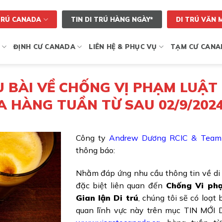
TRÚ CANADA
TIN DI TRÚ HÀNG NGÀY*
DI TRÚ VĂN 
ĐỊNH CƯ CANADA
LIÊN HỆ & PHỤC VỤ
TẠM CƯ CANA
 BÀI VỀ CHỐNG VỊ PHẠM LUẬT
A HÀNG TUẦN TỪ SAU 02/9/202
Công ty
Andrew Dương RCIC & Team
thông báo:
Nhằm đáp ứng nhu cầu thông tin về di
đặc biệt liên quan đến
Chống Vi ph
Gian lận Di trú
, chúng tôi sẽ có loạt b
quan lĩnh vực này trên mục TIN MỚI 