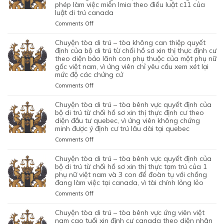
CỦA
phép làm việc miễn lmia theo điều luật c11 của
CHỒNG
–
XIN
BỘ
luật di trú canada
CỦA
TÒA
GIẤY
DI
1
ỦNG
PHÉP
on
Comments Off
TRÚ
CẶP
HỘ
LAO
CHUYỆN
TỪ
ĐÔI
QUYẾT
ĐỘNG
TÒA
chuyện tòa di trú – tòa không can thiệp quyết
CHỐI
CÓ
ĐỊNH
CỦA
DI
định của bộ di trú từ chối hồ sơ xin thị thực định cư
HỒ
1
CỦA
MỘT
TRÚ
theo diện bảo lãnh con phụ thuộc của một phụ nữ
SƠ
CON
BỘ
gốc việt nam, vì ứng viên chỉ yêu cầu xem xét lại
ỨNG
–
XIN
CHUNG,
DI
mức độ các chứng cứ
VIÊN
TÒA
ĐỊNH
VÌ
TRÚ
VIỆT
ỦNG
on
Comments Off
CƯ
LÝ
TỪ
NAM,
HỘ
CHUYỆN
DIỆN
DO
CHỐI
ĐÃ
QUYẾT
TÒA
NHÂN
chuyện tòa di trú – tòa bênh vực quyết định của
MỤC
HỒ
TIN
ĐỊNH
DI
ĐẠO,
bộ di trú từ chối hồ sơ xin thị thực định cư theo
ĐÍCH
SƠ
TƯỞNG
CỦA
TRÚ
diện đầu tư quebec, vì ứng viên không chứng
CỦA
BAN
XIN
VÀO
BỘ
minh được ý định cư trú lâu dài tại quebec
–
MỘT
ĐẦU
ĐỊNH
SỰ
DI
TÒA
PHỤ
on
Comments Off
CỦA
CƯ
CHẤP
TRÚ
KHÔNG
NỮ
CHUYỆN
HÔN
DIỆN
HÀNH
TỪ
CAN
VIỆT
TÒA
NHÂN
KHỞI
chuyện tòa di trú – tòa bênh vực quyết định của
TỐT
CHỐI
THIỆP
NAM
DI
LÀ
NGHIỆP
bộ di trú từ chối hồ sơ xin thị thực tạm trú của 1
LỆNH
HỒ
QUYẾT
ĐANG
TRÚ
phụ nữ việt nam và 3 con để đoàn tụ với chồng
KHÔNG
START-
TRỤC
SƠ
ĐỊNH
TẠM
đang làm việc tại canada, vì tài chính lỏng lẻo
–
TRUNG
UP
XUẤT
XIN
CỦA
TRÚ
TÒA
THỰC
VISA,
TRƯỚC
GIA
on
Comments Off
BỘ
QUÁ
BÊNH
VÀ
CỦA
ĐÓ
HẠN
CHUYỆN
DI
HẠN
VỰC
VÌ
ỨNG
THAY
THỊ
TÒA
chuyện tòa di trú – tòa bênh vực ứng viên việt
TRÚ
TẠI
QUYẾT
MỤC
VIÊN
VÌ
THỰC
DI
nam cao tuổi xin định cư canada theo diện nhân
TỪ
CANADA,
ĐỊNH