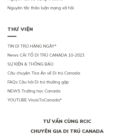
YÊU
DO
ĐỊNH
XIN
3
CẦU
SỨC
Nguyên tắc thảo luận mạng xã hội
CƯ
ĐỊNH
CON
XEM
KHỎE
TRÚ
CƯ
ĐỂ
XÉT
BỊ
LÂU
THEO
ĐOÀN
LẠI
BỘ
DÀI
DIỆN
TỤ
MỨC
DI
THƯ VIỆN
TẠI
NHÂN
VỚI
ĐỘ
TRÚ
QUEBEC
ĐẠO
CHỒNG
CÁC
TỪ
CỦA
ĐANG
CHỨNG
CHỐI
MỘT
TIN DI TRÚ HÀNG NGÀY*
LÀM
CỨ
PHỤ
VIỆC
News CẢI TỔ DI TRÚ CANADA 10-2023
NỮ
TẠI
VIỆT
CANADA,
SỰ KIỆN & THÔNG BÁO
NAM,
VÌ
VÌ
TÀI
Câu chuyện Tòa Án về Di trú Canada
ĐƯƠNG
CHÍNH
ĐƠN
LỎNG
FAQs Câu hỏi Di trú thường gặp
THIẾU
LẺO
BẰNG
NEWS Trường học Canada
CHỨNG
YOUTUBE VisasToCanada*
CHẮC
CHẮN
TƯ VẤN CÙNG RCIC
CHUYÊN GIA DI TRÚ CANADA