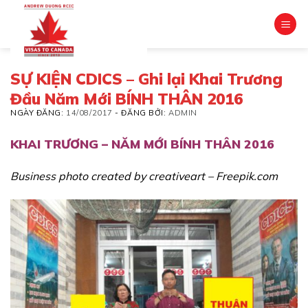
Skip
to
content
SỰ KIỆN CDICS – Ghi lại Khai Trương
Đầu Năm Mới BÍNH THÂN 2016
NGÀY ĐĂNG:
14/08/2017
-
ĐĂNG BỞI:
ADMIN
KHAI TRƯƠNG – NĂM MỚI BÍNH THÂN 2016
Business photo created by creativeart – Freepik.com