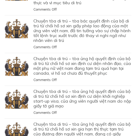
thực và vì mục tiêu di trú
on
Comments Off
CHUYỆN
TÒA
chuyện tòa di trú – tòa bác quyết định của bộ di
DI
trú từ chối hồ sơ xin giấy phép lao động của một
TRÚ
ứng viên việt nam, đã tin tưởng vào sự chấp hành
tốt lệnh trục xuất trước đó thay vì nghi ngờ như
–
nhân viên di trú
TÒA
ỦNG
on
Comments Off
HỘ
CHUYỆN
QUYẾT
TÒA
chuyện tòa di trú – tòa ủng hộ quyết định của bộ
ĐỊNH
DI
di trú từ chối hồ sơ xin định cư diện nhân đạo, của
CỦA
TRÚ
một phụ nữ việt nam đang tạm trú quá hạn tại
CỦA
canada, vì hồ sơ chưa đủ thuyết phục
–
CƠ
TÒA
on
Comments Off
QUAN
BÁC
CHUYỆN
CHỨC
QUYẾT
TÒA
chuyện tòa di trú – tòa ủng hộ quyết định của bộ
NĂNG
ĐỊNH
DI
di trú từ chối hồ sơ xin định cư diện khởi nghiệp
TỪ
CỦA
TRÚ
start-up visa, của ứng viên người việt nam do nộp
CHỐI
BỘ
giấy tờ giả mạo
–
HỒ
DI
TÒA
SƠ
on
Comments Off
TRÚ
ỦNG
XIN
CHUYỆN
TỪ
HỘ
BẢO
TÒA
chuyện tòa di trú – tòa ủng hộ quyết định của bộ
CHỐI
QUYẾT
LÃNH
DI
di trú từ chối hồ sơ xin gia hạn thị thực tạm trú
HỒ
ĐỊNH
VỢ
TRÚ
của đương đơn người việt nam, đang có giấy
SƠ