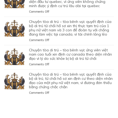
TRÚ
diện đầu tư quebec, vì ứng viên không chứng
CỦA
BAN
XIN
VÀO
BỘ
minh được ý định cư trú lâu dài tại quebec
–
MỘT
ĐẦU
ĐỊNH
SỰ
DI
TÒA
PHỤ
on
Comments Off
CỦA
CƯ
CHẤP
TRÚ
KHÔNG
NỮ
CHUYỆN
HÔN
DIỆN
HÀNH
TỪ
CAN
VIỆT
TÒA
NHÂN
KHỞI
chuyện tòa di trú – tòa bênh vực quyết định của
TỐT
CHỐI
THIỆP
NAM
DI
LÀ
NGHIỆP
bộ di trú từ chối hồ sơ xin thị thực tạm trú của 1
LỆNH
HỒ
QUYẾT
ĐANG
TRÚ
phụ nữ việt nam và 3 con để đoàn tụ với chồng
KHÔNG
START-
TRỤC
SƠ
ĐỊNH
TẠM
đang làm việc tại canada, vì tài chính lỏng lẻo
–
TRUNG
UP
XUẤT
XIN
CỦA
TRÚ
TÒA
THỰC
VISA,
TRƯỚC
GIA
on
Comments Off
BỘ
QUÁ
BÊNH
VÀ
CỦA
ĐÓ
HẠN
CHUYỆN
DI
HẠN
VỰC
VÌ
ỨNG
THAY
THỊ
TÒA
chuyện tòa di trú – tòa bênh vực ứng viên việt
TRÚ
TẠI
QUYẾT
MỤC
VIÊN
VÌ
THỰC
DI
nam cao tuổi xin định cư canada theo diện nhân
TỪ
CANADA,
ĐỊNH
TIÊU
NGƯỜI
NGHI
TẠM
TRÚ
đạo vì lý do sức khỏe bị bộ di trú từ chối
CHỐI
VÌ
CỦA
DI
VIỆT
NGỜ
TRÚ
–
HỒ
HỒ
on
Comments Off
BỘ
TRÚ
NAM
NHƯ
CỦA
TÒA
SƠ
SƠ
CHUYỆN
DI
DO
NHÂN
ĐƯƠNG
BÊNH
XIN
CHƯA
TÒA
chuyện tòa di trú – tòa bênh vực quyết định của
TRÚ
NỘP
VIÊN
ĐƠN
VỰC
THỊ
ĐỦ
DI
bộ di trú, từ chối hồ sơ xin định cư theo diện nhân
TỪ
GIẤY
DI
NGƯỜI
QUYẾT
THỰC
THUYẾT
TRÚ
đạo của một phụ nữ việt nam, vì đương đơn thiếu
CHỐI
TỜ
TRÚ
VIỆT
ĐỊNH
ĐỊNH
PHỤC
bằng chứng chắc chắn
–
HỒ
GIẢ
NAM,
CỦA
CƯ
TÒA
SƠ
MẠO
on
Comments Off
ĐANG
BỘ
THEO
BÊNH
XIN
CHUYỆN
CÓ
DI
DIỆN
VỰC
THỊ
TÒA
GIẤY
TRÚ
BẢO
ỨNG
THỰC
DI
PHÉP
TỪ
LÃNH
VIÊN
ĐỊNH
TRÚ
LÀM
CHỐI
CON
VIỆT
CƯ
–
VIỆC
HỒ
PHỤ
NAM