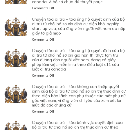
canada, vì hồ sơ chưa đủ thuyết phục
–
CƠ
TÒA
on
Comments Off
QUAN
BÁC
CHUYỆN
CHỨC
QUYẾT
TÒA
chuyện tòa di trú – tòa ủng hộ quyết định của bộ
NĂNG
ĐỊNH
DI
di trú từ chối hồ sơ xin định cư diện khởi nghiệp
TỪ
CỦA
TRÚ
start-up visa, của ứng viên người việt nam do nộp
CHỐI
BỘ
giấy tờ giả mạo
–
HỒ
DI
TÒA
SƠ
on
Comments Off
TRÚ
ỦNG
XIN
CHUYỆN
TỪ
HỘ
BẢO
TÒA
chuyện tòa di trú – tòa ủng hộ quyết định của bộ
CHỐI
QUYẾT
LÃNH
DI
di trú từ chối hồ sơ xin gia hạn thị thực tạm trú
HỒ
ĐỊNH
VỢ
TRÚ
của đương đơn người việt nam, đang có giấy
SƠ
CỦA
phép làm việc miễn lmia theo điều luật c11 của
CHỒNG
–
XIN
BỘ
luật di trú canada
CỦA
TÒA
GIẤY
DI
1
ỦNG
PHÉP
on
Comments Off
TRÚ
CẶP
HỘ
LAO
CHUYỆN
TỪ
ĐÔI
QUYẾT
ĐỘNG
TÒA
chuyện tòa di trú – tòa không can thiệp quyết
CHỐI
CÓ
ĐỊNH
CỦA
DI
định của bộ di trú từ chối hồ sơ xin thị thực định cư
HỒ
1
CỦA
MỘT
TRÚ
theo diện bảo lãnh con phụ thuộc của một phụ nữ
SƠ
CON
BỘ
gốc việt nam, vì ứng viên chỉ yêu cầu xem xét lại
ỨNG
–
XIN
CHUNG,
DI
mức độ các chứng cứ
VIÊN
TÒA
ĐỊNH
VÌ
TRÚ
VIỆT
ỦNG
on
Comments Off
CƯ
LÝ
TỪ
NAM,
HỘ
CHUYỆN
DIỆN
DO
CHỐI
ĐÃ
QUYẾT
TÒA
NHÂN
chuyện tòa di trú – tòa bênh vực quyết định của
MỤC
HỒ
TIN
ĐỊNH
DI
ĐẠO,
bộ di trú từ chối hồ sơ xin thị thực định cư theo
ĐÍCH
SƠ
TƯỞNG
CỦA