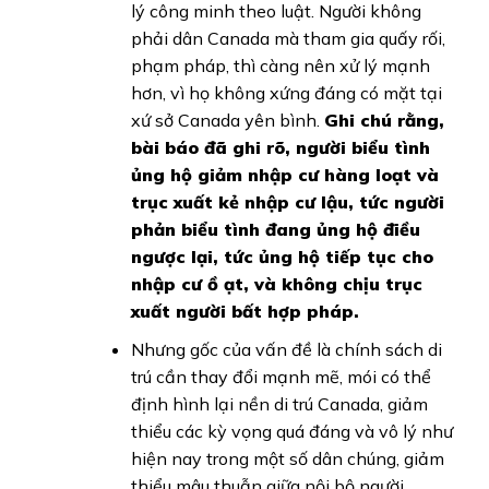
lý công minh theo luật. Người không
phải dân Canada mà tham gia quấy rối,
phạm pháp, thì càng nên xử lý mạnh
hơn, vì họ không xứng đáng có mặt tại
xứ sở Canada yên bình.
Ghi chú rằng,
bài báo đã ghi rõ, người biểu tình
ủng hộ giảm nhập cư hàng loạt và
trục xuất kẻ nhập cư lậu, tức người
phản biểu tình đang ủng hộ điều
ngược lại, tức ủng hộ tiếp tục cho
nhập cư ồ ạt, và không chịu trục
xuất người bất hợp pháp.
Nhưng gốc của vấn đề là chính sách di
trú cần thay đổi mạnh mẽ, mói có thể
định hình lại nền di trú Canada, giảm
thiểu các kỳ vọng quá đáng và vô lý như
hiện nay trong một số dân chúng, giảm
thiểu mâu thuẫn giữa nội bộ người