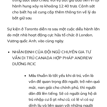
trong suốt buổi chiều, với vụ bắt giữ đầu tiên vì tội
hành hung xảy ra khoảng 12:40 trưa. Cảnh sát
cho biết họ sẽ cung cấp thêm thông tin về lý do
bắt giữ sau.
Sự kiện ở Toronto diễn ra sau một cuộc diễu hành lớn
do một nhà hoạt động cực hữu tổ chức ở London,
Vương quốc Anh, vào cùng ngày.
NHẬN ĐỊNH CỦA ĐỘI NGŨ CHUYÊN GIA TƯ
VẤN DI TRÚ CANADA HỢP PHÁP ANDREW
DƯƠNG RCIC
Mâu thuẫn là tất yếu khi di trú, vốn là
vấn đề quan trọng đời người, trở nên quá
mức, nan giải cho chính phủ, thì người
dân đã lên tiếng. Sẽ có người ủng hộ di
trú nhập cư ồ ạt như cũ, có lẽ vì có sự
dính líu và liên quan với những người