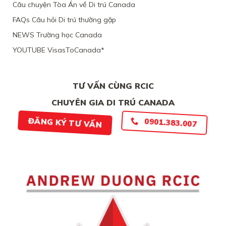
TÀI
Câu chuyện Tòa Án về Di trú Canada
ĐƯƠNG
CHÍNH
ĐƠN
LỎNG
FAQs Câu hỏi Di trú thường gặp
THIẾU
LẺO
BẰNG
NEWS Trường học Canada
CHỨNG
YOUTUBE VisasToCanada*
CHẮC
CHẮN
TƯ VẤN CÙNG RCIC
CHUYÊN GIA DI TRÚ CANADA
0901.383.007
ĐĂNG KÝ TƯ VẤN