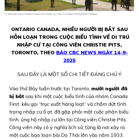
ONTARIO CANADA, NHIỀU NGƯỜI BỊ BẮT SAU
HỖN LOẠN TRONG CUỘC BIỂU TÌNH VỀ DI TRÚ
NHẬP CƯ TẠI CÔNG VIÊN CHRISTIE PITS,
TORONTO, THEO
BÁO CBC NEWS
NGÀY 14-9-
2025
SAU ĐÂY LÀ MỘT SỐ CHI TIẾT ĐÁNG CHÚ Ý.
Vào thứ Bảy tuần trước tại Toronto,
mười người đã
bị bắt
sau khi một cuộc biểu tình của nhóm Canada
First, kêu gọi “trục xuất hàng loạt” và chấm dứt tình
trạng nhập cư ồ ạt, đã gặp phải một cuộc phản biểu
tình, ủng hộ nhập cư lớn tại Công viên Christie Pits.
Công viên này có ý nghĩa lịch sử, từng là nơi xảy ra
một cuộc bạo loạn bài Do Thái lớn vào năm 1933.