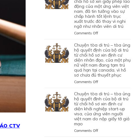
TRÚ
chối hồ sơ xin giấy phép lao
động của một ứng viên việt
–
nam, đã tin tưởng vào sự
TÒA
chấp hành tốt lệnh trục
ỦNG
xuất trước đó thay vì nghi
HỘ
ngờ như nhân viên di trú
QUYẾT
ĐỊNH
on
Comments Off
CỦA
CHUYỆN
CỦA
TÒA
chuyện tòa di trú – tòa ủng
CƠ
DI
hộ quyết định của bộ di trú
QUAN
TRÚ
từ chối hồ sơ xin định cư
CHỨC
diện nhân đạo, của một phụ
–
NĂNG
nữ việt nam đang tạm trú
TÒA
quá hạn tại canada, vì hồ
TỪ
BÁC
sơ chưa đủ thuyết phục
CHỐI
QUYẾT
HỒ
ĐỊNH
on
Comments Off
SƠ
CỦA
CHUYỆN
XIN
BỘ
TÒA
chuyện tòa di trú – tòa ủng
BẢO
DI
DI
hộ quyết định của bộ di trú
LÃNH
TRÚ
TRÚ
từ chối hồ sơ xin định cư
VỢ
TỪ
diện khởi nghiệp start-up
–
CHỒNG
CHỐI
visa, của ứng viên người
TÒA
CỦA
HỒ
việt nam do nộp giấy tờ giả
ỦNG
1
mạo
SƠ
HỘ
ÁO CTV
CẶP
XIN
QUYẾT
on
Comments Off
ĐÔI
GIẤY
ĐỊNH
CHUYỆN
CÓ
PHÉP
CỦA