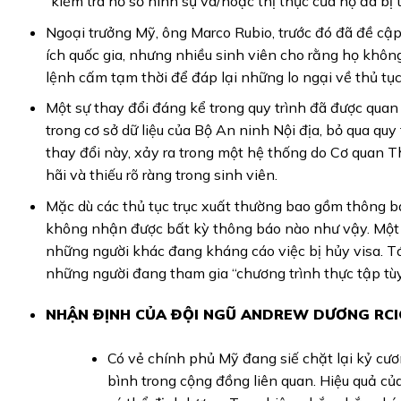
“kiểm tra hồ sơ hình sự và/hoặc thị thực của họ đã bị 
Ngoại trưởng Mỹ, ông Marco Rubio, trước đó đã đề cập 
ích quốc gia, nhưng nhiều sinh viên cho rằng họ kh
lệnh cấm tạm thời để đáp lại những lo ngại về thủ tụ
Một sự thay đổi đáng kể trong quy trình đã được quan s
trong cơ sở dữ liệu của Bộ An ninh Nội địa, bỏ qua quy
thay đổi này, xảy ra trong một hệ thống do Cơ quan Th
hãi và thiếu rõ ràng trong sinh viên.
Mặc dù các thủ tục trục xuất thường bao gồm thông bá
không nhận được bất kỳ thông báo nào như vậy. Một số
những người khác đang kháng cáo việc bị hủy visa. Tá
những người đang tham gia “chương trình thực tập tùy
NHẬN ĐỊNH CỦA ĐỘI NGŨ ANDREW DƯƠNG RCI
Có vẻ chính phủ Mỹ đang siế chặt lại kỷ cươ
bình trong cộng đồng liên quan. Hiệu quả của