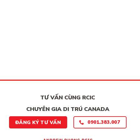
VIỆC
CHỐI
NHÂN
TẠI
ĐẠO
CANADA,
CỦA
VÌ
MỘT
TÀI
PHỤ
CHÍNH
NỮ
LỎNG
VIỆT
LẺO
NAM,
VÌ
ĐƯƠNG
ĐƠN
THIẾU
BẰNG
CHỨNG
CHẮC
CHẮN
TƯ VẤN CÙNG RCIC
CHUYÊN GIA DI TRÚ CANADA
ĐĂNG KÝ TƯ VẤN
0901.383.007