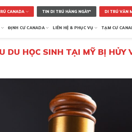
TRÚ CANADA
TIN DI TRÚ HÀNG NGÀY*
DI TRÚ VĂN 
ĐỊNH CƯ CANADA
LIÊN HỆ & PHỤC VỤ
TẠM CƯ CANA
U DU HỌC SINH TẠI MỸ BỊ HỦY 