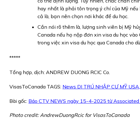
có thể định lượng. Tuy nhiên, chắc chắn chí
hay nhất là phải tôn trọng ý chí của Mỹ nế
cả là, bạn nên chọn nơi khác để du học.
Cần nói rõ thêm là, lượng sinh viên bị Mỹ hủy
Canada nếu họ nộp đơn xin visa du học vào
trong việc xin visa du học qua Canada cho 
*****
Tổng hợp, dịch: ANDREW DUONG RCIC Co.
VisasToCanada TAGS:
News DI TRÚ NHẬP CƯ MỸ USA
Bài gốc:
Báo CTV NEWS ngày 15-4-2025 từ Associated 
Photo credit: AndrewDuongRcic for VisasToCanada