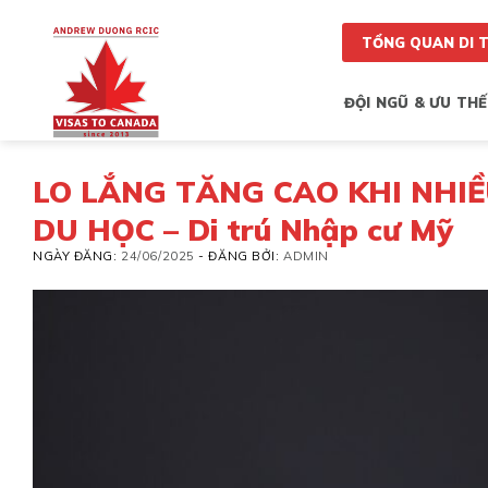
Skip
to
TỔNG QUAN DI 
content
ĐỘI NGŨ & ƯU THẾ
LO LẮNG TĂNG CAO KHI NHIỀ
DU HỌC – Di trú Nhập cư Mỹ
NGÀY ĐĂNG:
24/06/2025
-
ĐĂNG BỞI:
ADMIN