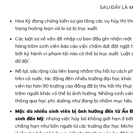
SAU ĐÂY LÀ M
Hoa Kỳ đang chứng kiến sự gia tăng các vụ hủy thị th
trạng hoảng loạn và lo sợ bị trục xuất.
Các luật sư về vấn đề nhập cư ban đầu ghi nhận một 
hàng trăm sinh viên báo cáo việc chấm dứt đột ngột t
bất kỳ hành vi phạm tội nào có thể bị trục xuất. Lu
dữ dội”.
Nỗ lực sâu rộng của liên bang nhằm thu hồi tư cách ph
trên cả nước, tác động đến nhiều trường đại học khác 
viên tại hơn 90 trường cao đẳng đã bị thu hồi thị t
trăm người khác có thể bị ảnh hưởng. Những sinh viê
thông qua học phí, dường như đang bị nhắm mục tiêu
Mặc dù nhiều sinh viên bị ảnh hưởng đến từ Ấn
sinh đến Mỹ
, nhưng việc hủy bỏ không giới hạn ở bất 
chẳng hạn như bốn người từ các trường đại học Michi