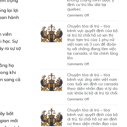
iêm trọng.
NHÂN
VÌ
định cư trú lâu dài tại
ỨNG
XIN
CAN
VIÊN
HỒ
quebec
VIÊN
g lại lợi
GIA
THIỆP
DI
SƠ
NGƯỜI
HẠN
QUYẾT
on
Comments Off
 ban hành
TRÚ
CHƯA
VIỆT
THỊ
ĐỊNH
CHUYỆN
ĐỦ
NAM
THỰC
CỦA
TÒA
chuyện tòa di trú – tòa
THUYẾT
DO
TẠM
BỘ
DI
bênh vực quyết định của bộ
PHỤC
NỘP
h viên
TRÚ
DI
TRÚ
di trú từ chối hồ sơ xin thị
GIẤY
CỦA
TRÚ
thực tạm trú của 1 phụ nữ
–
i học. Sự
TỜ
ĐƯƠNG
TỪ
việt nam và 3 con để đoàn
TÒA
GIẢ
y ra sự sợ
ĐƠN
tụ với chồng đang làm việc
CHỐI
BÊNH
MẠO
tại canada, vì tài chính lỏng
NGƯỜI
HỒ
VỰC
lẻo
VIỆT
SƠ
QUYẾT
NAM,
XIN
ĐỊNH
on
Comments Off
rằng họ
ĐANG
THỊ
CỦA
CHUYỆN
rong khi
CÓ
THỰC
BỘ
TÒA
chuyện tòa di trú – tòa
GIẤY
ĐỊNH
DI
DI
an sang cả
bênh vực ứng viên việt nam
PHÉP
CƯ
TRÚ
TRÚ
cao tuổi xin định cư canada
LÀM
THEO
TỪ
theo diện nhân đạo vì lý do
–
VIỆC
DIỆN
CHỐI
sức khỏe bị bộ di trú từ chối
TÒA
MIỄN
BẢO
HỒ
BÊNH
on
Comments Off
LMIA
LÃNH
SƠ
VỰC
CHUYỆN
THEO
CON
XIN
QUYẾT
TÒA
chuyện tòa di trú – tòa
ĐIỀU
PHỤ
THỊ
ĐỊNH
gây bất
DI
bênh vực quyết định của bộ
LUẬT
THUỘC
THỰC
CỦA
TRÚ
di trú, từ chối hồ sơ xin định
 gian mới
C11
CỦA
ĐỊNH
BỘ
cư theo diện nhân đạo của
–
CỦA
MỘT
CƯ
DI