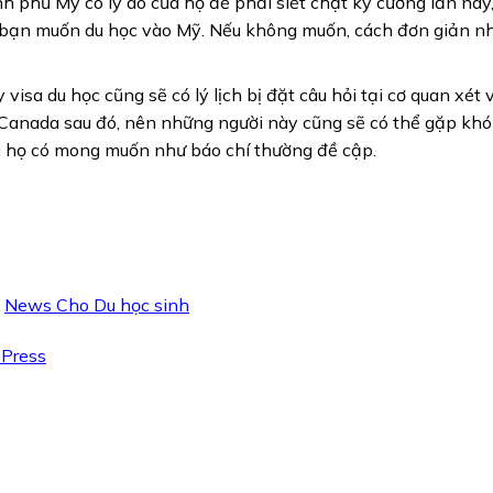
nh phủ Mỹ có lý do của họ để phải siết chặt kỷ cương lần này
u bạn muốn du học vào Mỹ. Nếu không muốn, cách đơn giản nh
 visa du học cũng sẽ có lý lịch bị đặt câu hỏi tại cơ quan xét 
 Canada sau đó, nên những người này cũng sẽ có thể gặp kh
dù họ có mong muốn như báo chí thường đề cập.
,
News Cho Du học sinh
Press