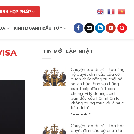
MINH HỢP PHÁP
DA
KINH DOANH ĐẦU TƯ *
VISA
TIN MỚI CẬP NHẬT
chuyện tòa di trú – tòa ủng
hộ quyết định của của cơ
quan chức năng từ chối hồ
sơ xin bảo lãnh vợ chồng
của 1 cặp đôi có 1 con
chung, vì lý do mục đích
ban đầu của hôn nhân là
không trung thực và vì mục
tiêu di trú
on
Comments Off
CHUYỆN
TÒA
chuyện tòa di trú – tòa bác
DI
quyết định của bộ di trú từ