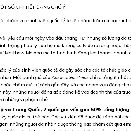
ỘT SỐ CHI TIẾT ĐÁNG CHÚ Ý:
ực nhắm vào sinh viên quốc tế, khiến hàng trăm du học sinh r
vài yêu cầu mỗi ngày vào đầu tháng Tư, nhưng số lượng đã tă
ình trạng pháp lý của họ mà không có lý do rõ ràng hoặc thô
ật sư Matthew Maiona mô tả tình hình đang leo thang “nhanh 
áp lý của sinh viên quốc tế đã gây sốc cho các tổ chức giáo 
nhau. Một đánh giá của Associated Press chỉ ra rằng ít nhất
hực hoặc chấm dứt tư cách gần đây, và các nhóm vận động cho
n này, những người đóng góp đáng kể vào doanh thu của trườ
 vì những vi phạm nhỏ.
 Độ và Trung Quốc, 2 quốc gia vốn góp 50% tổng lượng
kỳ quốc gia cụ thể nào. Các vụ kiện đã được đệ trình bởi các 
gan, những người đã nhận được thông báo chấm dứt qua emai