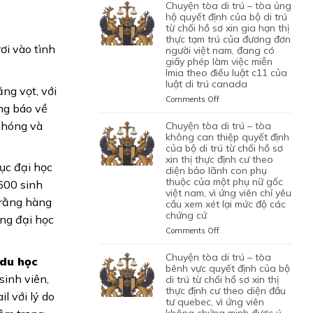
TÒA
chuyện tòa di trú – tòa ủng
1
LAO
BỘ
DI
hộ quyết định của bộ di trú
CON
ĐỘNG
DI
TRÚ
từ chối hồ sơ xin gia hạn thị
CHUNG,
CỦA
TRÚ
thực tạm trú của đương đơn
–
VÌ
MỘT
ơi vào tình
TỪ
người việt nam, đang có
TÒA
LÝ
ỨNG
CHỐI
giấy phép làm việc miễn
ỦNG
DO
VIÊN
lmia theo điều luật c11 của
HỒ
HỘ
MỤC
VIỆT
luật di trú canada
SƠ
QUYẾT
ng vọt, với
ĐÍCH
NAM,
XIN
ĐỊNH
on
Comments Off
BAN
ĐÃ
ng báo về
ĐỊNH
CỦA
CHUYỆN
ĐẦU
TIN
CƯ
BỘ
TÒA
chóng và
chuyện tòa di trú – tòa
CỦA
TƯỞNG
DIỆN
DI
DI
không can thiệp quyết định
HÔN
VÀO
NHÂN
TRÚ
TRÚ
của bộ di trú từ chối hồ sơ
NHÂN
SỰ
ĐẠO,
TỪ
xin thị thực định cư theo
–
LÀ
CHẤP
dục đại học
CỦA
CHỐI
diện bảo lãnh con phụ
TÒA
KHÔNG
HÀNH
MỘT
thuộc của một phụ nữ gốc
HỒ
ỦNG
 600 sinh
TRUNG
TỐT
PHỤ
việt nam, vì ứng viên chỉ yêu
SƠ
HỘ
THỰC
LỆNH
 rằng hàng
NỮ
cầu xem xét lại mức độ các
XIN
QUYẾT
VÀ
TRỤC
chứng cứ
VIỆT
ĐỊNH
ĐỊNH
ng đại học
VÌ
XUẤT
NAM
CƯ
CỦA
on
Comments Off
MỤC
TRƯỚC
ĐANG
DIỆN
BỘ
CHUYỆN
TIÊU
ĐÓ
TẠM
KHỞI
DI
TÒA
chuyện tòa di trú – tòa
DI
THAY
 du học
TRÚ
NGHIỆP
TRÚ
DI
bênh vực quyết định của bộ
TRÚ
VÌ
QUÁ
START-
TỪ
sinh viên,
TRÚ
di trú từ chối hồ sơ xin thị
NGHI
HẠN
UP
CHỐI
thực định cư theo diện đầu
–
l với lý do
NGỜ
TẠI
VISA,
tư quebec, vì ứng viên
HỒ
TÒA
NHƯ
CANADA,
CỦA
không chứng minh được ý
SƠ
KHÔNG