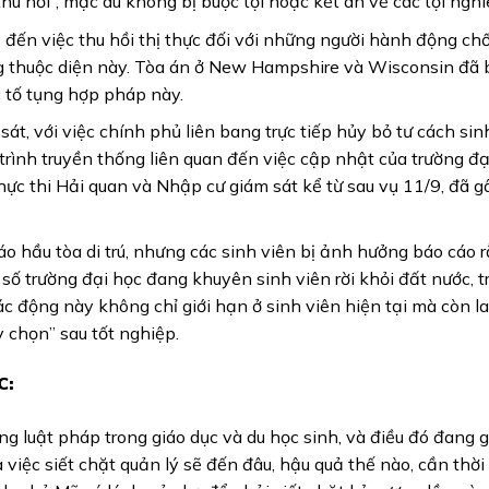
thu hồi”, mặc dù không bị buộc tội hoặc kết án về các tội ngh
đến việc thu hồi thị thực đối với những người hành động chốn
ông thuộc diện này. Tòa án ở New Hampshire và Wisconsin đã
c tố tụng hợp pháp này.
át, với việc chính phủ liên bang trực tiếp hủy bỏ tư cách sin
 trình truyền thống liên quan đến việc cập nhật của trường đạ
ực thi Hải quan và Nhập cư giám sát kể từ sau vụ 11/9, đã gâ
o hầu tòa di trú, nhưng các sinh viên bị ảnh hưởng báo cáo 
 trường đại học đang khuyên sinh viên rời khỏi đất nước, t
c động này không chỉ giới hạn ở sinh viên hiện tại mà còn l
 chọn” sau tốt nghiệp.
C:
ng luật pháp trong giáo dục và du học sinh, và điều đó đang 
 việc siết chặt quản lý sẽ đến đâu, hậu quả thế nào, cần thời