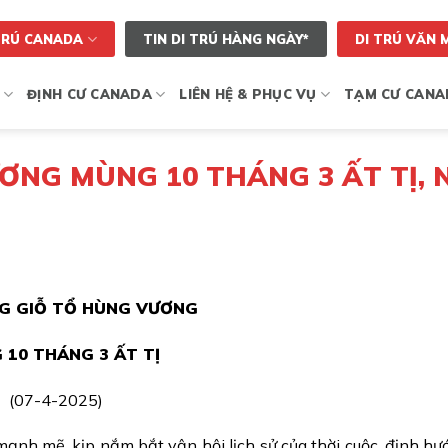
TRÚ CANADA
TIN DI TRÚ HÀNG NGÀY*
DI TRÚ VĂN 
ĐỊNH CƯ CANADA
LIÊN HỆ & PHỤC VỤ
TẠM CƯ CANA
ƠNG MÙNG 10 THÁNG 3 ẤT TỊ,
G GIỖ TỔ HÙNG VƯƠNG
 10 THÁNG 3 ẤT TỊ
(07-4-2025)
nh mẽ, kịp nắm bắt vận hội lịch sử của thời cuộc, định hư