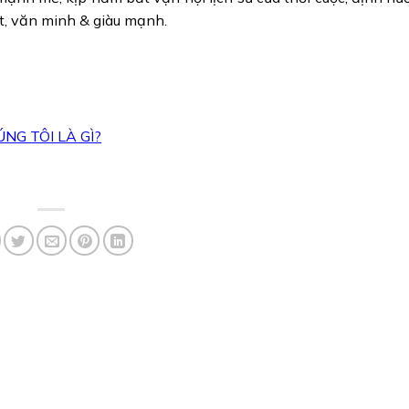
ật, văn minh & giàu mạnh.
NG TÔI LÀ GÌ?