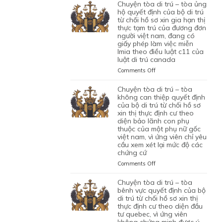
TÒA
chuyện tòa di trú – tòa ủng
1
LAO
BỘ
DI
hộ quyết định của bộ di trú
CON
ĐỘNG
DI
TRÚ
từ chối hồ sơ xin gia hạn thị
CHUNG,
CỦA
TRÚ
thực tạm trú của đương đơn
–
VÌ
MỘT
TỪ
người việt nam, đang có
TÒA
LÝ
ỨNG
CHỐI
giấy phép làm việc miễn
ỦNG
DO
VIÊN
lmia theo điều luật c11 của
HỒ
HỘ
MỤC
VIỆT
luật di trú canada
SƠ
QUYẾT
ĐÍCH
NAM,
XIN
ĐỊNH
on
Comments Off
BAN
ĐÃ
ĐỊNH
CỦA
CHUYỆN
ĐẦU
TIN
CƯ
BỘ
TÒA
chuyện tòa di trú – tòa
CỦA
TƯỞNG
DIỆN
DI
DI
không can thiệp quyết định
HÔN
VÀO
NHÂN
TRÚ
TRÚ
của bộ di trú từ chối hồ sơ
NHÂN
SỰ
ĐẠO,
TỪ
xin thị thực định cư theo
–
LÀ
CHẤP
CỦA
CHỐI
diện bảo lãnh con phụ
TÒA
KHÔNG
HÀNH
MỘT
thuộc của một phụ nữ gốc
HỒ
ỦNG
TRUNG
TỐT
PHỤ
việt nam, vì ứng viên chỉ yêu
SƠ
HỘ
THỰC
LỆNH
NỮ
cầu xem xét lại mức độ các
XIN
QUYẾT
VÀ
TRỤC
chứng cứ
VIỆT
ĐỊNH
ĐỊNH
VÌ
XUẤT
NAM
CƯ
CỦA
on
Comments Off
MỤC
TRƯỚC
ĐANG
DIỆN
BỘ
CHUYỆN
TIÊU
ĐÓ
TẠM
KHỞI
DI
TÒA
chuyện tòa di trú – tòa
DI
THAY
TRÚ
NGHIỆP
TRÚ
DI
bênh vực quyết định của bộ
TRÚ
VÌ
QUÁ
START-
TỪ
TRÚ
di trú từ chối hồ sơ xin thị
NGHI
HẠN
UP
CHỐI
thực định cư theo diện đầu
–
NGỜ
TẠI
VISA,
tư quebec, vì ứng viên
HỒ
TÒA
NHƯ
CANADA,
CỦA
không chứng minh được ý
SƠ
KHÔNG