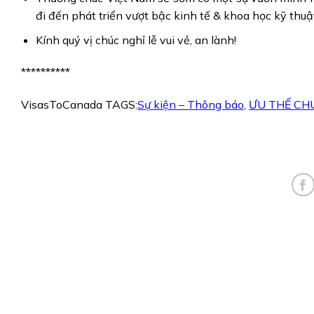
đi đến phát triển vượt bậc kinh tế & khoa học kỹ thu
Kính quý vị chúc nghỉ lễ vui vẻ, an lành!
**********
VisasToCanada TAGS:
Sự kiện – Thông báo
,
ƯU THẾ CHÚ