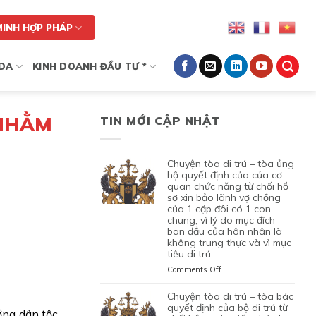
MINH HỢP PHÁP
DA
KINH DOANH ĐẦU TƯ *
 NHẰM
TIN MỚI CẬP NHẬT
chuyện tòa di trú – tòa ủng
hộ quyết định của của cơ
quan chức năng từ chối hồ
sơ xin bảo lãnh vợ chồng
của 1 cặp đôi có 1 con
chung, vì lý do mục đích
ban đầu của hôn nhân là
không trung thực và vì mục
tiêu di trú
on
Comments Off
CHUYỆN
TÒA
chuyện tòa di trú – tòa bác
DI
quyết định của bộ di trú từ
ớng dân tộc