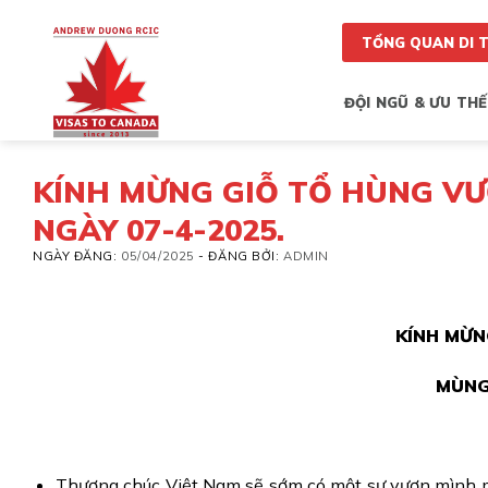
Skip
to
TỔNG QUAN DI 
content
ĐỘI NGŨ & ƯU THẾ
KÍNH MỪNG GIỖ TỔ HÙNG VƯ
NGÀY 07-4-2025.
NGÀY ĐĂNG:
05/04/2025
-
ĐĂNG BỞI:
ADMIN
KÍNH MỪN
MÙNG
Thương chúc Việt Nam sẽ sớm có một sự vươn mình mạ