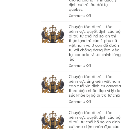
NHÂN
VÌ
định cư trú lâu dài tại
ỨNG
XIN
CAN
VIÊN
HỒ
quebec
VIÊN
GIA
THIỆP
DI
SƠ
NGƯỜI
HẠN
QUYẾT
on
Comments Off
TRÚ
CHƯA
VIỆT
THỊ
ĐỊNH
CHUYỆN
ĐỦ
NAM
THỰC
CỦA
TÒA
chuyện tòa di trú – tòa
THUYẾT
DO
TẠM
BỘ
DI
bênh vực quyết định của bộ
PHỤC
NỘP
TRÚ
DI
TRÚ
di trú từ chối hồ sơ xin thị
GIẤY
CỦA
TRÚ
thực tạm trú của 1 phụ nữ
–
TỜ
ĐƯƠNG
TỪ
việt nam và 3 con để đoàn
TÒA
GIẢ
ĐƠN
tụ với chồng đang làm việc
CHỐI
BÊNH
MẠO
tại canada, vì tài chính lỏng
NGƯỜI
HỒ
VỰC
lẻo
VIỆT
SƠ
QUYẾT
NAM,
XIN
ĐỊNH
on
Comments Off
ĐANG
THỊ
CỦA
CHUYỆN
CÓ
THỰC
BỘ
TÒA
chuyện tòa di trú – tòa
GIẤY
ĐỊNH
DI
DI
bênh vực ứng viên việt nam
PHÉP
CƯ
TRÚ
TRÚ
cao tuổi xin định cư canada
LÀM
THEO
TỪ
theo diện nhân đạo vì lý do
–
VIỆC
DIỆN
CHỐI
sức khỏe bị bộ di trú từ chối
TÒA
MIỄN
BẢO
HỒ
BÊNH
on
Comments Off
LMIA
LÃNH
SƠ
VỰC
CHUYỆN
THEO
CON
XIN
QUYẾT
TÒA
chuyện tòa di trú – tòa
ĐIỀU
PHỤ
THỊ
ĐỊNH
DI
bênh vực quyết định của bộ
LUẬT
THUỘC
THỰC
CỦA
TRÚ
di trú, từ chối hồ sơ xin định
C11
CỦA
ĐỊNH
BỘ
cư theo diện nhân đạo của
–
CỦA
MỘT
CƯ
DI