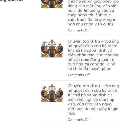
TRÚ
chối hồ sơ xin giấy phép lao
động của một ứng viên việt
–
nam, đã tin tưởng vào sự
TÒA
chấp hành tốt lệnh trục
ỦNG
xuất trước đó thay vì nghi
HỘ
ngờ như nhân viên di trú
QUYẾT
ĐỊNH
on
Comments Off
CỦA
CHUYỆN
CỦA
TÒA
chuyện tòa di trú – tòa ủng
CƠ
DI
hộ quyết định của bộ di trú
QUAN
TRÚ
từ chối hồ sơ xin định cư
CHỨC
diện nhân đạo, của một phụ
–
NĂNG
nữ việt nam đang tạm trú
TÒA
quá hạn tại canada, vì hồ
TỪ
BÁC
sơ chưa đủ thuyết phục
CHỐI
QUYẾT
HỒ
ĐỊNH
on
Comments Off
SƠ
CỦA
CHUYỆN
XIN
BỘ
TÒA
chuyện tòa di trú – tòa ủng
BẢO
DI
DI
hộ quyết định của bộ di trú
LÃNH
TRÚ
TRÚ
từ chối hồ sơ xin định cư
VỢ
TỪ
diện khởi nghiệp start-up
–
CHỒNG
CHỐI
visa, của ứng viên người
TÒA
CỦA
HỒ
việt nam do nộp giấy tờ giả
ỦNG
1
mạo
SƠ
HỘ
CẶP
XIN
QUYẾT
on
Comments Off
ĐÔI
GIẤY
ĐỊNH
CHUYỆN
CÓ
PHÉP
CỦA