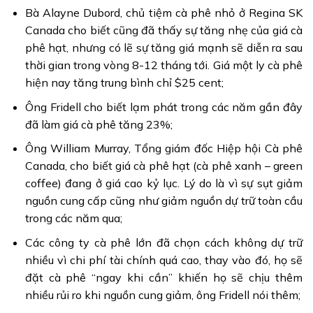
Bà Alayne Dubord, chủ tiệm cà phê nhỏ ở Regina SK
Canada cho biết cũng đã thấy sự tăng nhẹ của giá cà
phê hạt, nhưng có lẽ sự tăng giá mạnh sẽ diễn ra sau
thời gian trong vòng 8-12 tháng tới. Giá một ly cà phê
hiện nay tăng trung bình chỉ $25 cent;
Ông Fridell cho biết lạm phát trong các năm gần đây
đã làm giá cà phê tăng 23%;
Ông William Murray, Tổng giám đốc Hiệp hội Cà phê
Canada, cho biết giá cà phê hạt (cà phê xanh – green
coffee) đang ở giá cao kỷ lục. Lý do là vì sự sụt giảm
nguồn cung cấp cũng như giảm nguồn dự trữ toàn cầu
trong các năm qua;
Các công ty cà phê lớn đã chọn cách không dự trữ
nhiều vì chi phí tài chính quá cao, thay vào đó, họ sẽ
đặt cà phê “ngay khi cần” khiến họ sẽ chịu thêm
nhiều rủi ro khi nguồn cung giảm, ông Fridell nói thêm;