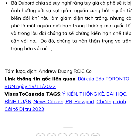
Bà Dubord chia sẻ suy nghĩ rằng tuy giá cà phê sẽ ít bị
ảnh hưởng bởi sự sụt giảm nguồn cung bắt nguồn từ
biến đổi khí hâu làm giảm diện tích trồng, nhưng cà
phê là một nguồn giới hạn trong thương mại quốc tế,
và trong lâu dài chúng ta sẽ chứng kiến hạn chế tiếp
cận với nó… Do đó, chúng ta nên thận trọng và trân
trọng hơn với nó…;
Tóm lược, dịch: Andrew Duong RCIC Co.
Link thông tin gốc liên quan
:
Bài của Báo TORONTO
SUN ngày 19/11/2022
VisasToCanada TAGS
:
Ý KIẾN, THỐNG KÊ, BÀI HỌC,
BÌNH LUẬN
,
News Citizen, PR, Passport
,
Chương trình
Cải tổ Di trú 2023