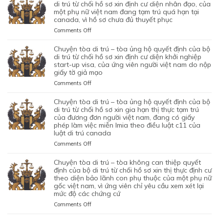
DI
di trú từ chối hồ sơ xin định cư diện nhân đạo, của
CỦA
TRÚ
một phụ nữ việt nam đang tạm trú quá hạn tại
CỦA
canada, vì hồ sơ chưa đủ thuyết phục
–
CƠ
TÒA
on
Comments Off
QUAN
BÁC
CHUYỆN
CHỨC
QUYẾT
TÒA
chuyện tòa di trú – tòa ủng hộ quyết định của bộ
NĂNG
ĐỊNH
DI
di trú từ chối hồ sơ xin định cư diện khởi nghiệp
TỪ
CỦA
TRÚ
start-up visa, của ứng viên người việt nam do nộp
CHỐI
BỘ
giấy tờ giả mạo
–
HỒ
DI
TÒA
SƠ
on
Comments Off
TRÚ
ỦNG
XIN
CHUYỆN
TỪ
HỘ
BẢO
TÒA
chuyện tòa di trú – tòa ủng hộ quyết định của bộ
CHỐI
QUYẾT
LÃNH
DI
di trú từ chối hồ sơ xin gia hạn thị thực tạm trú
HỒ
ĐỊNH
VỢ
TRÚ
của đương đơn người việt nam, đang có giấy
SƠ
CỦA
phép làm việc miễn lmia theo điều luật c11 của
CHỒNG
–
XIN
BỘ
luật di trú canada
CỦA
TÒA
GIẤY
DI
1
ỦNG
PHÉP
on
Comments Off
TRÚ
CẶP
HỘ
LAO
CHUYỆN
TỪ
ĐÔI
QUYẾT
ĐỘNG
TÒA
chuyện tòa di trú – tòa không can thiệp quyết
CHỐI
CÓ
ĐỊNH
CỦA
DI
định của bộ di trú từ chối hồ sơ xin thị thực định cư
HỒ
1
CỦA
MỘT
TRÚ
theo diện bảo lãnh con phụ thuộc của một phụ nữ
SƠ
CON
BỘ
gốc việt nam, vì ứng viên chỉ yêu cầu xem xét lại
ỨNG
–
XIN
CHUNG,
DI
mức độ các chứng cứ
VIÊN
TÒA
ĐỊNH
VÌ
TRÚ
VIỆT
ỦNG
on
Comments Off
CƯ
LÝ
TỪ
NAM,
HỘ
CHUYỆN
DIỆN
DO
CHỐI
ĐÃ
QUYẾT