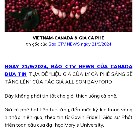
VIETNAM-CANADA & GIÁ CÀ PHÊ
tin gốc của
Báo CTV NEWS ngày 21/9/2024
NGÀY 21/9/2024, BÁO CTV NEWS CỦA CANADA
ĐƯA TIN
,
TỰA ĐỀ “LIỆU GIÁ CỦA LY CÀ PHÊ SÁNG SẼ
TĂNG LÊN” CỦA TÁC GIẢ ALLISON BAMFORD.
Đây không phải tin tốt cho giới thích uống cà phê.
Giá cà phê hạt liên tục tăng, đến mức kỷ lục trong vòng
1 thập niên qua, theo tin từ Gavin Fridell, Giáo sư Phát
triển toàn cầu của đại học Mary’s University.