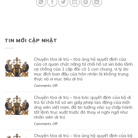
TIN MỚI CẬP NHẬT
chuyện tòa di trú – tòa ủng hộ quyết định của
của cơ quan chức năng từ chối hồ sơ xin bảo lãnh
vợ chồng của 1 cặp đôi có 1 con chung, vì lý do
mục đích ban đầu của hôn nhân là không trung
thực và vì mục tiêu di trú
on
Comments Off
CHUYỆN
TÒA
chuyện tòa di trú – tòa bác quyết định của bộ di
DI
trú từ chối hồ sơ xin giấy phép lao động của một
TRÚ
ứng viên việt nam, đã tin tưởng vào sự chấp hành
tốt lệnh trục xuất trước đó thay vì nghi ngờ như
–
nhân viên di trú
TÒA
ỦNG
on
Comments Off
HỘ
CHUYỆN
QUYẾT
TÒA
chuyện tòa di trú – tòa ủng hộ quyết định của bộ
ĐỊNH