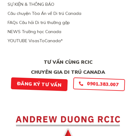
CANADA,
SỰ KIỆN & THÔNG BÁO
NAM,
VÌ
VÌ
TÀI
Câu chuyện Tòa Án về Di trú Canada
ĐƯƠNG
CHÍNH
ĐƠN
LỎNG
FAQs Câu hỏi Di trú thường gặp
THIẾU
LẺO
BẰNG
NEWS Trường học Canada
CHỨNG
YOUTUBE VisasToCanada*
CHẮC
CHẮN
TƯ VẤN CÙNG RCIC
CHUYÊN GIA DI TRÚ CANADA
ĐĂNG KÝ TƯ VẤN
0901.383.007