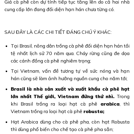
Giá cà phê còn dự tính tiếp tục tăng lên do cả hai nhà
cung cấp lớn đang đối diện hạn hán chưa từng có.
SAU ĐÂY LÀ CÁC CHI TIẾT ĐÁNG CHÚ Ý KHÁC:
Tại Brasil, nông dân trồng cà phê đối diện hạn hán tồi
tệ nhất lịch sử 70 năm qua. Cháy rừng cũng đe dọa
các cánh đồng cà phê nghiêm trọng;
Tại Vietnam, vấn đề tương tự về sức nóng và hạn
hán cũng sẽ làm ảnh hưởng nguồn cung cho năm tới;
Brasil là nhà sản xuất và xuất khẩu cà phê hạt
lớn nhất Thế giới, Vietnam đứng thứ nhì.
Trong
khi Brasil trồng ra loại hạt cà phê
arabica
, thì
Vietnam trồng ra loại hạt cà phê
robusta;
Hạt Arabica dùng cho cà phê pha, còn hạt Robusta
thì dùng phổ biến cho chế tạo cà phê pha sẵn;