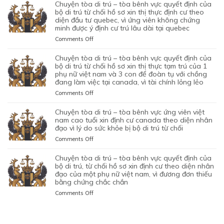
TÒA
NHÂN
chuyện tòa di trú – tòa bênh vực quyết định của
MỤC
HỒ
TIN
ĐỊNH
DI
ĐẠO,
bộ di trú từ chối hồ sơ xin thị thực định cư theo
ĐÍCH
SƠ
TƯỞNG
CỦA
TRÚ
diện đầu tư quebec, vì ứng viên không chứng
CỦA
BAN
XIN
VÀO
BỘ
minh được ý định cư trú lâu dài tại quebec
–
MỘT
ĐẦU
ĐỊNH
SỰ
DI
TÒA
PHỤ
on
Comments Off
CỦA
CƯ
CHẤP
TRÚ
KHÔNG
NỮ
CHUYỆN
HÔN
DIỆN
HÀNH
TỪ
CAN
VIỆT
TÒA
NHÂN
KHỞI
chuyện tòa di trú – tòa bênh vực quyết định của
TỐT
CHỐI
THIỆP
NAM
DI
LÀ
NGHIỆP
bộ di trú từ chối hồ sơ xin thị thực tạm trú của 1
LỆNH
HỒ
QUYẾT
ĐANG
TRÚ
phụ nữ việt nam và 3 con để đoàn tụ với chồng
KHÔNG
START-
TRỤC
SƠ
ĐỊNH
TẠM
đang làm việc tại canada, vì tài chính lỏng lẻo
–
TRUNG
UP
XUẤT
XIN
CỦA
TRÚ
TÒA
THỰC
VISA,
TRƯỚC
GIA
on
Comments Off
BỘ
QUÁ
BÊNH
VÀ
CỦA
ĐÓ
HẠN
CHUYỆN
DI
HẠN
VỰC
VÌ
ỨNG
THAY
THỊ
TÒA
chuyện tòa di trú – tòa bênh vực ứng viên việt
TRÚ
TẠI
QUYẾT
MỤC
VIÊN
VÌ
THỰC
DI
nam cao tuổi xin định cư canada theo diện nhân
TỪ
CANADA,
ĐỊNH
TIÊU
NGƯỜI
NGHI
TẠM
TRÚ
đạo vì lý do sức khỏe bị bộ di trú từ chối
CHỐI
VÌ
CỦA
DI
VIỆT
NGỜ
TRÚ
–
HỒ
HỒ
on
Comments Off
BỘ
TRÚ
NAM
NHƯ
CỦA
TÒA
SƠ
SƠ
CHUYỆN
DI
DO
NHÂN
ĐƯƠNG
BÊNH
XIN
CHƯA
TÒA
chuyện tòa di trú – tòa bênh vực quyết định của
TRÚ
NỘP
VIÊN
ĐƠN
VỰC
THỊ
ĐỦ
DI
bộ di trú, từ chối hồ sơ xin định cư theo diện nhân
TỪ
GIẤY
DI
NGƯỜI
QUYẾT
THỰC
THUYẾT
TRÚ
đạo của một phụ nữ việt nam, vì đương đơn thiếu
CHỐI
TỜ
TRÚ
VIỆT
ĐỊNH
ĐỊNH
PHỤC
bằng chứng chắc chắn
–
HỒ
GIẢ
NAM,
CỦA
CƯ
TÒA
SƠ
MẠO
on
Comments Off
ĐANG
BỘ
THEO
BÊNH
XIN
CHUYỆN
CÓ
DI
DIỆN
VỰC
THỊ
TÒA
GIẤY
TRÚ
BẢO
ỨNG
THỰC
DI
PHÉP
TỪ
LÃNH
VIÊN