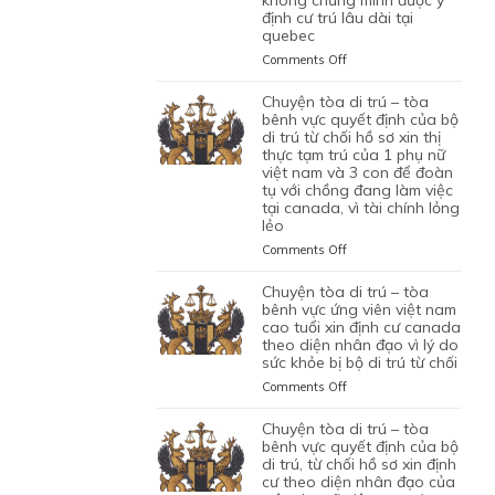
NHÂN
VÌ
định cư trú lâu dài tại
ỨNG
XIN
CAN
VIÊN
HỒ
quebec
VIÊN
GIA
THIỆP
DI
SƠ
NGƯỜI
HẠN
QUYẾT
on
Comments Off
TRÚ
CHƯA
VIỆT
THỊ
ĐỊNH
CHUYỆN
ĐỦ
NAM
THỰC
CỦA
TÒA
chuyện tòa di trú – tòa
THUYẾT
DO
TẠM
BỘ
DI
bênh vực quyết định của bộ
PHỤC
NỘP
TRÚ
DI
TRÚ
di trú từ chối hồ sơ xin thị
GIẤY
CỦA
TRÚ
thực tạm trú của 1 phụ nữ
–
TỜ
ĐƯƠNG
TỪ
việt nam và 3 con để đoàn
TÒA
GIẢ
ĐƠN
tụ với chồng đang làm việc
CHỐI
BÊNH
MẠO
tại canada, vì tài chính lỏng
NGƯỜI
HỒ
VỰC
lẻo
VIỆT
SƠ
QUYẾT
NAM,
XIN
ĐỊNH
on
Comments Off
ĐANG
THỊ
CỦA
CHUYỆN
CÓ
THỰC
BỘ
TÒA
chuyện tòa di trú – tòa
GIẤY
ĐỊNH
DI
DI
bênh vực ứng viên việt nam
PHÉP
CƯ
TRÚ
TRÚ
cao tuổi xin định cư canada
LÀM
THEO
TỪ
theo diện nhân đạo vì lý do
–
VIỆC
DIỆN
CHỐI
sức khỏe bị bộ di trú từ chối
TÒA
MIỄN
BẢO
HỒ
BÊNH
on
Comments Off
LMIA
LÃNH
SƠ
VỰC
CHUYỆN
THEO
CON
XIN
QUYẾT
TÒA
chuyện tòa di trú – tòa
ĐIỀU
PHỤ
THỊ
ĐỊNH
DI
bênh vực quyết định của bộ
LUẬT
THUỘC
THỰC
CỦA
TRÚ
di trú, từ chối hồ sơ xin định
C11
CỦA
ĐỊNH
BỘ
cư theo diện nhân đạo của
–
CỦA
MỘT
CƯ
DI