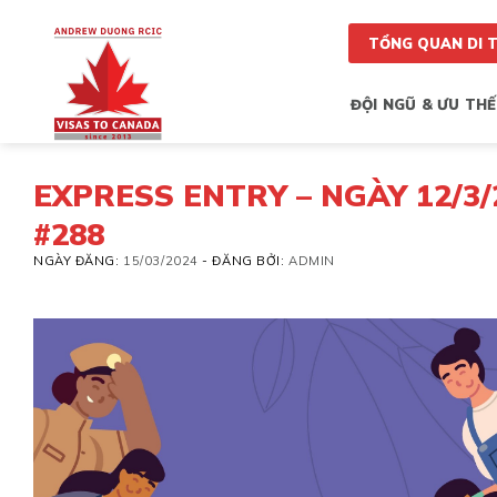
Skip
to
TỔNG QUAN DI 
content
ĐỘI NGŨ & ƯU THẾ
EXPRESS ENTRY – NGÀY 12/3/2
#288
NGÀY ĐĂNG:
15/03/2024
-
ĐĂNG BỞI:
ADMIN