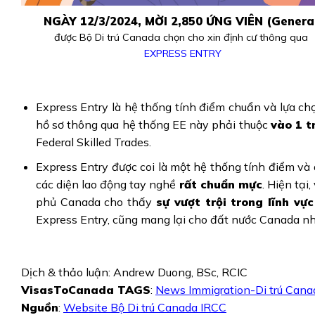
NGÀY 12/3/2024, MỜI 2,850 ỨNG VIÊN (Genera
được Bộ Di trú Canada chọn cho xin định cư thông qua
EXPRESS ENTRY
Express Entry là hệ thống tính điểm chuẩn và lựa ch
hồ sơ thông qua hệ thống EE này phải thuộc
vào 1 t
Federal Skilled Trades.
Express Entry được coi là một hệ thống tính điểm và
các diện lao động tay nghề
rất chuẩn mực
. Hiện tại
phủ Canada cho thấy
sự vượt trội trong lĩnh vực
Express Entry, cũng mang lại cho đất nước Canada nhiề
Dịch & thảo luận: Andrew Duong, BSc, RCIC
VisasToCanada TAGS
:
News Immigration-Di trú Cana
Nguồn
:
Website Bộ Di trú Canada IRCC