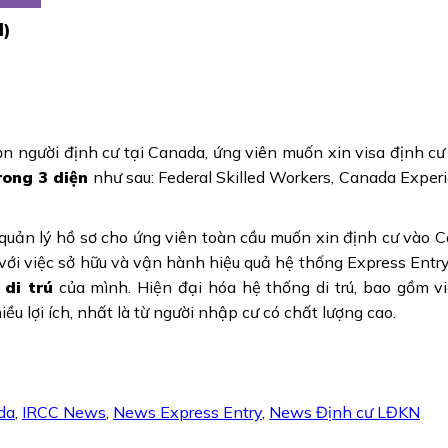
l)
ọn người định cư tại Canada, ứng viên muốn xin visa định cư
rong 3 diện
như sau: Federal Skilled Workers, Canada Experi
 quản lý hồ sơ cho ứng viên toàn cầu muốn xin định cư vào 
, với việc sở hữu và vận hành hiệu quả hệ thống Express Entr
 di trú
của mình. Hiện đại hóa hệ thống di trú, bao gồm v
u lợi ích, nhất là từ người nhập cư có chất lượng cao.
da
,
IRCC News
,
News Express Entry
,
News Định cư LĐKN