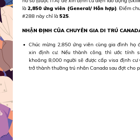
hồ sơ (được ITA) để xin định cư diện lao động (skil
là
2,850 ứng viên (General/ Hỗn hợp)
. Điểm ch
#288 này chỉ là
525
.
NHẬN ĐỊNH CỦA CHUYÊN GIA DI TRÚ CANAD
Chúc mừng 2,850 ứng viên cùng gia đình họ đ
xin định cư. Nếu thành công, thì ước tính 
khoảng 8,000 người sẽ được cấp visa định cư
trở thành thường trú nhân Canada sau đợt cho 