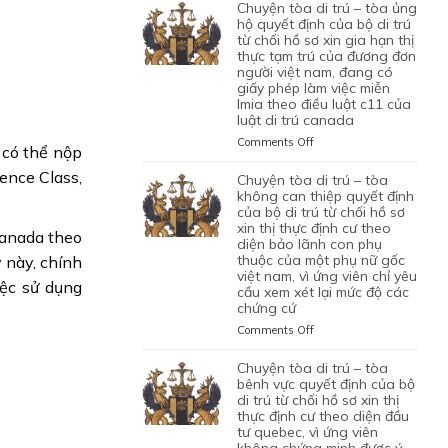
TÒA
chuyện tòa di trú – tòa ủng
1
LAO
BỘ
DI
hộ quyết định của bộ di trú
CON
ĐỘNG
DI
TRÚ
từ chối hồ sơ xin gia hạn thị
CHUNG,
CỦA
TRÚ
thực tạm trú của đương đơn
–
VÌ
MỘT
TỪ
người việt nam, đang có
TÒA
LÝ
ỨNG
CHỐI
giấy phép làm việc miễn
ỦNG
DO
VIÊN
lmia theo điều luật c11 của
HỒ
HỘ
MỤC
VIỆT
luật di trú canada
SƠ
QUYẾT
ĐÍCH
NAM,
XIN
ĐỊNH
on
Comments Off
BAN
 có thể nộp
ĐÃ
ĐỊNH
CỦA
CHUYỆN
ĐẦU
TIN
CƯ
BỘ
ence Class,
TÒA
chuyện tòa di trú – tòa
CỦA
TƯỞNG
DIỆN
DI
DI
không can thiệp quyết định
HÔN
VÀO
NHÂN
TRÚ
TRÚ
của bộ di trú từ chối hồ sơ
NHÂN
SỰ
ĐẠO,
TỪ
xin thị thực định cư theo
–
LÀ
Canada theo
CHẤP
CỦA
CHỐI
diện bảo lãnh con phụ
TÒA
KHÔNG
HÀNH
MỘT
thuộc của một phụ nữ gốc
HỒ
y này, chính
ỦNG
TRUNG
TỐT
PHỤ
việt nam, vì ứng viên chỉ yêu
SƠ
HỘ
iệc sử dụng
THỰC
LỆNH
NỮ
cầu xem xét lại mức độ các
XIN
QUYẾT
VÀ
TRỤC
chứng cứ
VIỆT
ĐỊNH
ĐỊNH
VÌ
XUẤT
NAM
CƯ
CỦA
on
Comments Off
MỤC
TRƯỚC
ĐANG
DIỆN
BỘ
CHUYỆN
TIÊU
ĐÓ
TẠM
KHỞI
DI
TÒA
chuyện tòa di trú – tòa
DI
THAY
TRÚ
NGHIỆP
TRÚ
DI
bênh vực quyết định của bộ
TRÚ
VÌ
QUÁ
START-
TỪ
TRÚ
di trú từ chối hồ sơ xin thị
NGHI
HẠN
UP
CHỐI
thực định cư theo diện đầu
–
NGỜ
TẠI
VISA,
tư quebec, vì ứng viên
HỒ
TÒA
NHƯ
CANADA,
CỦA
không chứng minh được ý
SƠ
KHÔNG