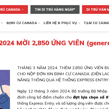
TRÚ CANADA
TIN DI TRÚ HÀNG NGÀY*
DI TRÚ VĂN 
ĐỊNH CƯ CANADA
LIÊN HỆ & PHỤC VỤ
TẠM CƯ CANA
024 MỜI 2,850 ỨNG VIÊN (genera
THÁNG 3 NĂM 2024, THÊM 2,850 ỨNG VIÊN 
CHO NỘP ĐƠN XIN ĐỊNH CƯ CANADA (DIỆN LA
NĂNG) THÔNG QUA HỆ THỐNG EXPRESS ENTRY.
Ngày 12 tháng 3 năm 2024, Bộ trưởng Bộ Nhập c
định công bố điểm chuẩn cho
đợt lựa chọn số 
thống Express Entry, và số lượng ứng viên được c