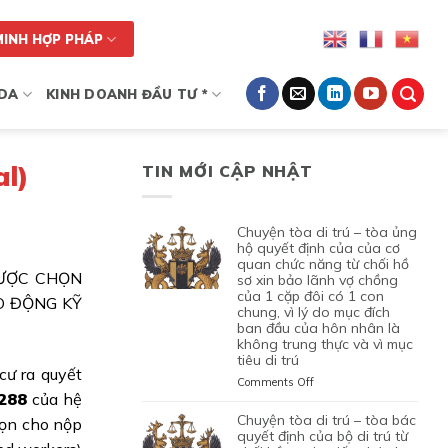
MINH HỢP PHÁP
DA
KINH DOANH ĐẦU TƯ *
l)
TIN MỚI CẬP NHẬT
chuyện tòa di trú – tòa ủng
hộ quyết định của của cơ
quan chức năng từ chối hồ
ĐƯỢC CHỌN
sơ xin bảo lãnh vợ chồng
của 1 cặp đôi có 1 con
O ĐỘNG KỸ
chung, vì lý do mục đích
ban đầu của hôn nhân là
không trung thực và vì mục
tiêu di trú
ư ra quyết
on
Comments Off
#288
của hệ
CHUYỆN
TÒA
chuyện tòa di trú – tòa bác
họn cho nộp
DI
quyết định của bộ di trú từ