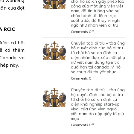
led workers)
TRÚ
chối hồ sơ xin giấy phép lao
động của một ứng viên việt
–
uẩn của đợt
nam, đã tin tưởng vào sự
TÒA
chấp hành tốt lệnh trục
ỦNG
xuất trước đó thay vì nghi
HỘ
ngờ như nhân viên di trú
QUYẾT
A RCIC
ĐỊNH
on
Comments Off
CỦA
CHUYỆN
CỦA
TÒA
ược cơ hội
chuyện tòa di trú – tòa ủng
CƠ
DI
hộ quyết định của bộ di trú
sẽ có thêm
QUAN
TRÚ
từ chối hồ sơ xin định cư
CHỨC
 Canada, và
diện nhân đạo, của một phụ
–
NĂNG
nữ việt nam đang tạm trú
TÒA
phép này.
quá hạn tại canada, vì hồ
TỪ
BÁC
sơ chưa đủ thuyết phục
CHỐI
QUYẾT
HỒ
ĐỊNH
on
Comments Off
SƠ
CỦA
CHUYỆN
XIN
BỘ
TÒA
chuyện tòa di trú – tòa ủng
BẢO
DI
DI
hộ quyết định của bộ di trú
LÃNH
TRÚ
TRÚ
từ chối hồ sơ xin định cư
VỢ
TỪ
diện khởi nghiệp start-up
–
CHỒNG
CHỐI
visa, của ứng viên người
TÒA
CỦA
HỒ
việt nam do nộp giấy tờ giả
ỦNG
1
mạo
SƠ
HỘ
CẶP
XIN
QUYẾT
on
Comments Off
ĐÔI
GIẤY
ĐỊNH
CHUYỆN
CÓ
PHÉP
CỦA