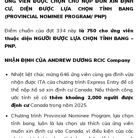
ỨNG VIÊN ĐƯỢC CHỌN CHO NỘP ĐƠN XIN ĐỊNH
CƯ, DIỆN ĐƯỢC LỰA CHỌN TỈNH BANG
(PROVINCIAL NOMINEE PROGRAM/ PNP)
Điểm chuẩn của đợt 334 này
là 750 cho ứng viên
thuộc diện NGƯỜI ĐƯỢC LỰA CHỌN TỈNH BANG –
PNP.
NHẬN ĐỊNH CỦA ANDREW DƯƠNG RCIC Company
Nhiệt liệt chúc mừng 646 ứng viên cùng gia đình vừa
nhận được ITA của chương trình Express Entry để có
thể nộp hồ sơ xin định cư Canada. Nếu thành công,
ước tính sẽ có
thêm khoảng 2,000 người được
định cư
Canada trong năm 2025.
Chương trình Provincial Nominee Program, lựa chọn
tỉnh bang, luôn là lưa chọn ưa thích của ứng viên
muốn xin định cư vào Canada, vì điều kiện của các