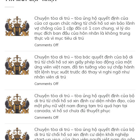
chuyện tòa di trú – tòa ủng hộ quyết định của
của cơ quan chức năng từ chối hồ sơ xin bảo lãnh
vợ chồng của 1 cặp đôi có 1 con chung, vì lý do
mục đích ban đầu của hôn nhân là không trung
thực và vì mục tiêu di trú
on
Comments Off
CHUYỆN
TÒA
chuyện tòa di trú – tòa bác quyết định của bộ di
DI
trú từ chối hồ sơ xin giấy phép lao động của một
TRÚ
ứng viên việt nam, đã tin tưởng vào sự chấp hành
tốt lệnh trục xuất trước đó thay vì nghi ngờ như
–
nhân viên di trú
TÒA
ỦNG
on
Comments Off
HỘ
CHUYỆN
QUYẾT
TÒA
chuyện tòa di trú – tòa ủng hộ quyết định của bộ
ĐỊNH
DI
di trú từ chối hồ sơ xin định cư diện nhân đạo, của
CỦA
TRÚ
một phụ nữ việt nam đang tạm trú quá hạn tại
CỦA
canada, vì hồ sơ chưa đủ thuyết phục
–
CƠ
TÒA
on
Comments Off
QUAN
BÁC
CHUYỆN
CHỨC
QUYẾT
TÒA
chuyện tòa di trú – tòa ủng hộ quyết định của bộ
NĂNG
ĐỊNH
DI
di trú từ chối hồ sơ xin định cư diện khởi nghiệp
TỪ
CỦA
TRÚ
start-up visa, của ứng viên người việt nam do nộp