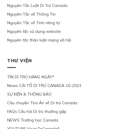
CANADA
ỨNG
BỘ
CỦA
CỦA
VIỆT
Nguyên Tắc Luật Di Trú Canada
THEO
VIÊN
DI
LUẬT
1
NAM,
DIỆN
KHÔNG
TRÚ,
DI
PHỤ
Nguyên Tắc về Thông Tin
VÌ
NHÂN
CHỨNG
TỪ
TRÚ
NỮ
ỨNG
ĐẠO
MINH
CHỐI
Nguyên Tắc về Tính riêng tư
CANADA
VIỆT
VIÊN
VÌ
ĐƯỢC
HỒ
NAM
CHỈ
LÝ
Ý
Nguyên tắc sử dụng website
SƠ
VÀ
YÊU
DO
ĐỊNH
XIN
3
CẦU
SỨC
Nguyên tắc thảo luận mạng xã hội
CƯ
ĐỊNH
CON
XEM
KHỎE
TRÚ
CƯ
ĐỂ
XÉT
BỊ
LÂU
THEO
ĐOÀN
LẠI
BỘ
DÀI
DIỆN
TỤ
MỨC
DI
THƯ VIỆN
TẠI
NHÂN
VỚI
ĐỘ
TRÚ
QUEBEC
ĐẠO
CHỒNG
CÁC
TỪ
CỦA
ĐANG
CHỨNG
CHỐI
MỘT
TIN DI TRÚ HÀNG NGÀY*
LÀM
CỨ
PHỤ
VIỆC
News CẢI TỔ DI TRÚ CANADA 10-2023
NỮ
TẠI
VIỆT
CANADA,
SỰ KIỆN & THÔNG BÁO
NAM,
VÌ
VÌ
TÀI
Câu chuyện Tòa Án về Di trú Canada
ĐƯƠNG
CHÍNH
ĐƠN
LỎNG
FAQs Câu hỏi Di trú thường gặp
THIẾU
LẺO
BẰNG
NEWS Trường học Canada
CHỨNG
YOUTUBE VisasToCanada*