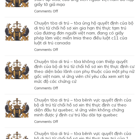
CHỐI
BỘ
giấy tờ giả mạo
–
HỒ
DI
TÒA
SƠ
on
Comments Off
TRÚ
ỦNG
XIN
CHUYỆN
TỪ
HỘ
BẢO
TÒA
chuyện tòa di trú – tòa ủng hộ quyết định của bộ
CHỐI
QUYẾT
LÃNH
DI
di trú từ chối hồ sơ xin gia hạn thị thực tạm trú
HỒ
ĐỊNH
VỢ
TRÚ
của đương đơn người việt nam, đang có giấy
SƠ
CỦA
phép làm việc miễn lmia theo điều luật c11 của
CHỒNG
–
XIN
BỘ
luật di trú canada
CỦA
TÒA
GIẤY
DI
1
ỦNG
PHÉP
on
Comments Off
TRÚ
CẶP
HỘ
LAO
CHUYỆN
TỪ
ĐÔI
QUYẾT
ĐỘNG
TÒA
chuyện tòa di trú – tòa không can thiệp quyết
CHỐI
CÓ
ĐỊNH
CỦA
DI
định của bộ di trú từ chối hồ sơ xin thị thực định cư
HỒ
1
CỦA
MỘT
TRÚ
theo diện bảo lãnh con phụ thuộc của một phụ nữ
SƠ
CON
BỘ
gốc việt nam, vì ứng viên chỉ yêu cầu xem xét lại
ỨNG
–
XIN
CHUNG,
DI
mức độ các chứng cứ
VIÊN
TÒA
ĐỊNH
VÌ
TRÚ
VIỆT
ỦNG
on
Comments Off
CƯ
LÝ
TỪ
NAM,
HỘ
CHUYỆN
DIỆN
DO
CHỐI
ĐÃ
QUYẾT
TÒA
NHÂN
chuyện tòa di trú – tòa bênh vực quyết định của
MỤC
HỒ
TIN
ĐỊNH
DI
ĐẠO,
bộ di trú từ chối hồ sơ xin thị thực định cư theo
ĐÍCH
SƠ
TƯỞNG
CỦA
TRÚ
diện đầu tư quebec, vì ứng viên không chứng
CỦA
BAN
XIN
VÀO
BỘ
minh được ý định cư trú lâu dài tại quebec
–
MỘT
ĐẦU
ĐỊNH
SỰ
DI
TÒA
PHỤ
on
Comments Off
CỦA
CƯ
CHẤP
TRÚ
KHÔNG
NỮ
CHUYỆN
HÔN
DIỆN
HÀNH
TỪ
CAN
VIỆT
TÒA
NHÂN
KHỞI
chuyện tòa di trú – tòa bênh vực quyết định của
TỐT
CHỐI
THIỆP
NAM
DI
LÀ
NGHIỆP
bộ di trú từ chối hồ sơ xin thị thực tạm trú của 1
LỆNH
HỒ