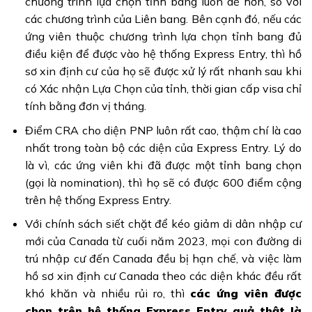
chương trình lựa chọn tỉnh bang luôn dễ hơn, so với
các chương trình của Liên bang. Bên cạnh đó, nếu các
ứng viên thuộc chương trình lựa chọn tỉnh bang đủ
điều kiện để được vào hệ thống Express Entry, thì hồ
sơ xin định cư của họ sẽ được xử lý rất nhanh sau khi
có Xác nhận Lựa Chọn của tỉnh, thời gian cấp visa chỉ
tính bằng đơn vị tháng.
Điểm CRA cho diện PNP luôn rất cao, thậm chí là cao
nhất trong toàn bộ các diện của Express Entry. Lý do
là vì, các ứng viên khi đã được một tỉnh bang chọn
(gọi là nomination), thì họ sẽ có được 600 điểm cộng
trên hệ thống Express Entry.
Với chính sách siết chặt để kéo giảm di dân nhập cư
mới của Canada từ cuối năm 2023, mọi con đường di
trú nhập cư đến Canada đều bị hạn chế, và việc làm
hồ sơ xin định cư Canada theo các diện khác đều rất
khó khăn và nhiều rủi ro, thì
các ứng viên được
chọn trên hệ thống Express Entry quả thật là