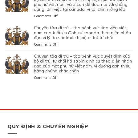
QUYẾT
ĐANG
TRÚ
phụ nữ việt nam và 3 con để đoàn tụ với chồng
KHÔNG
START-
TRỤC
SƠ
ĐỊNH
TẠM
đang làm việc tại canada, vì tài chính lỏng lẻo
–
TRUNG
UP
XUẤT
XIN
CỦA
TRÚ
TÒA
THỰC
VISA,
TRƯỚC
GIA
on
Comments Off
BỘ
QUÁ
BÊNH
VÀ
CỦA
ĐÓ
HẠN
CHUYỆN
DI
HẠN
VỰC
VÌ
ỨNG
THAY
THỊ
TÒA
chuyện tòa di trú – tòa bênh vực ứng viên việt
TRÚ
TẠI
QUYẾT
MỤC
VIÊN
VÌ
THỰC
DI
nam cao tuổi xin định cư canada theo diện nhân
TỪ
CANADA,
ĐỊNH
TIÊU
NGƯỜI
NGHI
TẠM
TRÚ
đạo vì lý do sức khỏe bị bộ di trú từ chối
CHỐI
VÌ
CỦA
DI
VIỆT
NGỜ
TRÚ
–
HỒ
HỒ
on
Comments Off
BỘ
TRÚ
NAM
NHƯ
CỦA
TÒA
SƠ
SƠ
CHUYỆN
DI
DO
NHÂN
ĐƯƠNG
BÊNH
XIN
CHƯA
TÒA
chuyện tòa di trú – tòa bênh vực quyết định của
TRÚ
NỘP
VIÊN
ĐƠN
VỰC
THỊ
ĐỦ
DI
bộ di trú, từ chối hồ sơ xin định cư theo diện nhân
TỪ
GIẤY
DI
NGƯỜI
QUYẾT
THỰC
THUYẾT
TRÚ
đạo của một phụ nữ việt nam, vì đương đơn thiếu
CHỐI
TỜ
TRÚ
VIỆT
ĐỊNH
ĐỊNH
PHỤC
bằng chứng chắc chắn
–
HỒ
GIẢ
NAM,
CỦA
CƯ
TÒA
SƠ
MẠO
on
Comments Off
ĐANG
BỘ
THEO
BÊNH
XIN
CHUYỆN
CÓ
DI
DIỆN
VỰC
THỊ
TÒA
GIẤY
TRÚ
BẢO
ỨNG
THỰC
DI
PHÉP
TỪ
LÃNH
VIÊN
ĐỊNH
TRÚ
LÀM
CHỐI
CON
VIỆT
CƯ
–
VIỆC
HỒ
PHỤ
NAM
THEO
TÒA
MIỄN
SƠ
THUỘC
CAO
DIỆN
BÊNH
LMIA
XIN
CỦA
TUỔI
ĐẦU
VỰC
THEO
THỊ
MỘT
XIN
TƯ
QUYẾT
QUY ĐỊNH & CHUYÊN NGHIỆP
ĐIỀU
THỰC
PHỤ
ĐỊNH
QUEBEC,
ĐỊNH
LUẬT
TẠM
NỮ
CƯ
VÌ
CỦA
C11
TRÚ
GỐC