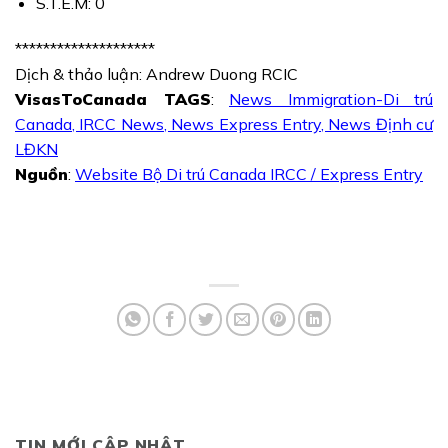
S.T.E.M: 0
********************
Dịch & thảo luận: Andrew Duong RCIC
VisasToCanada TAGS
:
News Immigration-Di trú
Canada
,
IRCC News
,
News Express Entry
,
News Định cư
LĐKN
Nguồn
:
Website Bộ Di trú Canada IRCC / Express Entry
TIN MỚI CẬP NHẬT