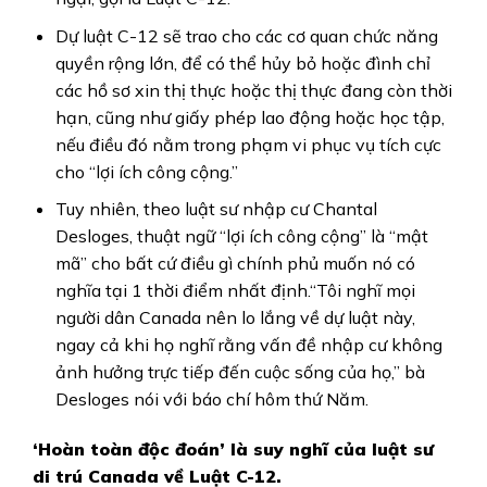
Dự luật C-12 sẽ trao cho các cơ quan chức năng
quyền rộng lớn, để có thể hủy bỏ hoặc đình chỉ
các hồ sơ xin thị thực hoặc thị thực đang còn thời
hạn, cũng như giấy phép lao động hoặc học tập,
nếu điều đó nằm trong phạm vi phục vụ tích cực
cho “lợi ích công cộng.”
Tuy nhiên, theo luật sư nhập cư Chantal
Desloges, thuật ngữ “lợi ích công cộng” là “mật
mã” cho bất cứ điều gì chính phủ muốn nó có
nghĩa tại 1 thời điểm nhất định.“Tôi nghĩ mọi
người dân Canada nên lo lắng về dự luật này,
ngay cả khi họ nghĩ rằng vấn đề nhập cư không
ảnh hưởng trực tiếp đến cuộc sống của họ,” bà
Desloges nói với báo chí hôm thứ Năm.
‘Hoàn toàn độc đoán’ là suy nghĩ của luật sư
di trú Canada về Luật C-12.