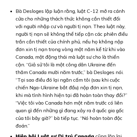
Bà Desloges lập luận rằng, luật C-12 mở ra cánh
cửa cho những thách thức không cần thiết đối
với người nhập cư và người tị nạn. Theo luật này,
người tị nạn sẽ không thể tiếp cận các phiên điều
trần cần thiết của chính phủ, nếu họ không nộp
đơn xin tị nạn trong vòng một năm kể từ khi vào
Canada, một động thái mà luật sư cho là thiển
cận. “Giả sử tôi là một công dân Ukraine đến
thăm Canada mười năm trước,” bà Desloges nói.
“Tại sao điều đó lại ngăn cấm tôi (sau khi cuộc
chiến Nga-Ukraine bắt đầu) nộp đơn xin tị nạn,
khi mà tình hình hiện tại đã hoàn toàn thay đổi?”
“Việc tôi vào Canada hơn một năm trước có liên
quan gì đến những gì đang xảy ra ở quốc gia gốc
của tôi bây giờ?” bà tiếp tục. “Nó hoàn toàn độc
đoán.”
Hiệp hội Luật sư Di trú Canada
cũng lặp lại