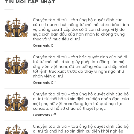
TIN MỚI CẬP NHẬT
chuyện tòa di trú – tòa ủng hộ quyết định của
của cơ quan chức năng từ chối hồ sơ xin bảo lãnh
vợ chồng của 1 cặp đôi có 1 con chung, vì lý do
mục đích ban đầu của hôn nhân là không trung
thực và vì mục tiêu di trú
on
Comments Off
CHUYỆN
TÒA
chuyện tòa di trú – tòa bác quyết định của bộ di
DI
trú từ chối hồ sơ xin giấy phép lao động của một
TRÚ
ứng viên việt nam, đã tin tưởng vào sự chấp hành
tốt lệnh trục xuất trước đó thay vì nghi ngờ như
–
nhân viên di trú
TÒA
ỦNG
on
Comments Off
HỘ
CHUYỆN
QUYẾT
TÒA
chuyện tòa di trú – tòa ủng hộ quyết định của bộ
ĐỊNH
DI
di trú từ chối hồ sơ xin định cư diện nhân đạo, của
CỦA
TRÚ
một phụ nữ việt nam đang tạm trú quá hạn tại
CỦA
canada, vì hồ sơ chưa đủ thuyết phục
–
CƠ
TÒA
on
Comments Off
QUAN
BÁC
CHUYỆN
CHỨC
QUYẾT
TÒA
chuyện tòa di trú – tòa ủng hộ quyết định của bộ
NĂNG
ĐỊNH
DI
di trú từ chối hồ sơ xin định cư diện khởi nghiệp
TỪ
CỦA