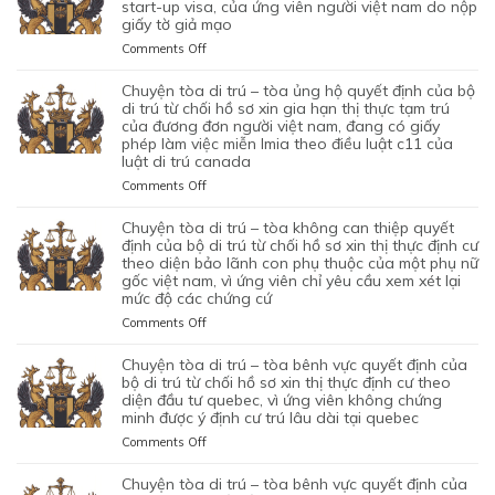
TRÚ
start-up visa, của ứng viên người việt nam do nộp
CHỐI
BỘ
giấy tờ giả mạo
–
HỒ
DI
TÒA
SƠ
on
Comments Off
TRÚ
ỦNG
XIN
CHUYỆN
TỪ
HỘ
BẢO
TÒA
chuyện tòa di trú – tòa ủng hộ quyết định của bộ
CHỐI
QUYẾT
LÃNH
DI
di trú từ chối hồ sơ xin gia hạn thị thực tạm trú
HỒ
ĐỊNH
VỢ
TRÚ
của đương đơn người việt nam, đang có giấy
SƠ
CỦA
phép làm việc miễn lmia theo điều luật c11 của
CHỒNG
–
XIN
BỘ
luật di trú canada
CỦA
TÒA
GIẤY
DI
1
ỦNG
PHÉP
on
Comments Off
TRÚ
CẶP
HỘ
LAO
CHUYỆN
TỪ
ĐÔI
QUYẾT
ĐỘNG
TÒA
chuyện tòa di trú – tòa không can thiệp quyết
CHỐI
CÓ
ĐỊNH
CỦA
DI
định của bộ di trú từ chối hồ sơ xin thị thực định cư
HỒ
1
CỦA
MỘT
TRÚ
theo diện bảo lãnh con phụ thuộc của một phụ nữ
SƠ
CON
BỘ
gốc việt nam, vì ứng viên chỉ yêu cầu xem xét lại
ỨNG
–
XIN
CHUNG,
DI
mức độ các chứng cứ
VIÊN
TÒA
ĐỊNH
VÌ
TRÚ
VIỆT
ỦNG
on
Comments Off
CƯ
LÝ
TỪ
NAM,
HỘ
CHUYỆN
DIỆN
DO
CHỐI
ĐÃ
QUYẾT
TÒA
NHÂN
chuyện tòa di trú – tòa bênh vực quyết định của
MỤC
HỒ
TIN
ĐỊNH
DI
ĐẠO,
bộ di trú từ chối hồ sơ xin thị thực định cư theo
ĐÍCH
SƠ
TƯỞNG
CỦA
TRÚ
diện đầu tư quebec, vì ứng viên không chứng
CỦA
BAN
XIN
VÀO
BỘ
minh được ý định cư trú lâu dài tại quebec
–
MỘT
ĐẦU
ĐỊNH
SỰ
DI
TÒA
PHỤ
on
Comments Off
CỦA
CƯ
CHẤP
TRÚ
KHÔNG
NỮ
CHUYỆN
HÔN
DIỆN
HÀNH
TỪ
CAN
VIỆT
TÒA
NHÂN
KHỞI
chuyện tòa di trú – tòa bênh vực quyết định của
TỐT
CHỐI
THIỆP
NAM