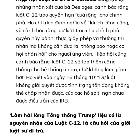
những nhận xét của bà Desloges, cảnh báo rằng
luật C-12 trao quyền hạn “quá rộng” cho chính
phủ. Họ chỉ trích định nghĩa về “lợi ích công cộng,”
và cảnh báo rằng, dự luật trao cho chính phủ
quyền hủy bỏ thị thực, giấy phép và thường trú
nhân mà không cần đưa ra “thông báo hoặc cơ
hội phản hồi” cho người ứng viên. Hiệp hội cũng
cảnh báo rằng, luật C-12 sẽ tạo thêm căng
thẳng cho hệ thống tị nạn, chứ không làm giảm
bớt. Họ viết vào ngày 16 tháng 10: “Dự luật
không giải quyết được tình trạng tồn đọng không
thể chấp nhận được, của các hồ sơ tị nạn chưa
được điều trần của IRB.”
‘Làm hài lòng Tổng thống Trump’ liệu có là
nguyên nhân của Luật C-12, là câu hỏi của giới
luật sư di trú.