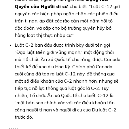
Quyền của Người di cư
, cho biết: “Luật C-12 giữ
nguyên các biện pháp ngăn chặn các phiên điều
trần tị nạn, áp đặt các rào cản một năm hồi tố
độc đoán, và cấp cho bộ trưởng quyền hủy bỏ
hàng loạt thị thực nhập cư.”
Luật C-2 ban đầu được trình bày dưới tên gọi
“Đạo luật Biên giới Vững mạnh,” một động thái
mà Tổ chức Ân xá Quốc tế cho rằng, được Canada
thiết kế để xoa dịu Hoa Kỳ. Chính phủ Canada
cuối cùng đã tạo ra luật C-12 này, để thông qua
một số điều khoản của C-2 nhanh hơn, nhưng sẽ
tiếp tục nỗ lực thông qua luật gốc là C-2. Tuy
nhiên, Tổ chức Ân xá Quốc tế cho biết, C-12 là
“một bản sao chính xác với các điều khoản tấn
công người tị nạn và người di cư của Dự luật C-2
trước đó.