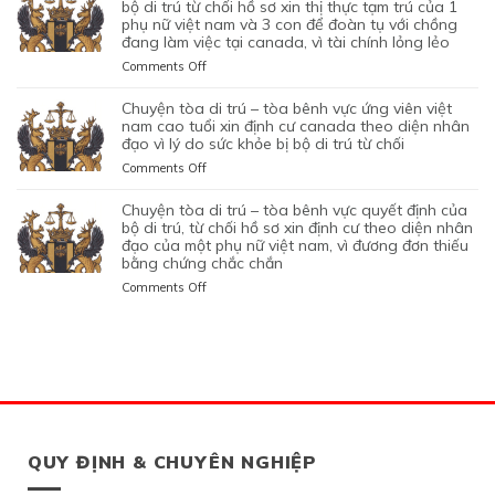
DI
LÀ
NGHIỆP
bộ di trú từ chối hồ sơ xin thị thực tạm trú của 1
LỆNH
HỒ
QUYẾT
ĐANG
TRÚ
phụ nữ việt nam và 3 con để đoàn tụ với chồng
KHÔNG
START-
TRỤC
SƠ
ĐỊNH
TẠM
đang làm việc tại canada, vì tài chính lỏng lẻo
–
TRUNG
UP
XUẤT
XIN
CỦA
TRÚ
TÒA
THỰC
VISA,
TRƯỚC
GIA
on
Comments Off
BỘ
QUÁ
BÊNH
VÀ
CỦA
ĐÓ
HẠN
CHUYỆN
DI
HẠN
VỰC
VÌ
ỨNG
THAY
THỊ
TÒA
chuyện tòa di trú – tòa bênh vực ứng viên việt
TRÚ
TẠI
QUYẾT
MỤC
VIÊN
VÌ
THỰC
DI
nam cao tuổi xin định cư canada theo diện nhân
TỪ
CANADA,
ĐỊNH
TIÊU
NGƯỜI
NGHI
TẠM
TRÚ
đạo vì lý do sức khỏe bị bộ di trú từ chối
CHỐI
VÌ
CỦA
DI
VIỆT
NGỜ
TRÚ
–
HỒ
HỒ
on
Comments Off
BỘ
TRÚ
NAM
NHƯ
CỦA
TÒA
SƠ
SƠ
CHUYỆN
DI
DO
NHÂN
ĐƯƠNG
BÊNH
XIN
CHƯA
TÒA
chuyện tòa di trú – tòa bênh vực quyết định của
TRÚ
NỘP
VIÊN
ĐƠN
VỰC
THỊ
ĐỦ
DI
bộ di trú, từ chối hồ sơ xin định cư theo diện nhân
TỪ
GIẤY
DI
NGƯỜI
QUYẾT
THỰC
THUYẾT
TRÚ
đạo của một phụ nữ việt nam, vì đương đơn thiếu
CHỐI
TỜ
TRÚ
VIỆT
ĐỊNH
ĐỊNH
PHỤC
bằng chứng chắc chắn
–
HỒ
GIẢ
NAM,
CỦA
CƯ
TÒA
SƠ
MẠO
on
Comments Off
ĐANG
BỘ
THEO
BÊNH
XIN
CHUYỆN
CÓ
DI
DIỆN
VỰC
THỊ
TÒA
GIẤY
TRÚ
BẢO
ỨNG
THỰC
DI
PHÉP
TỪ
LÃNH
VIÊN
ĐỊNH
TRÚ
LÀM
CHỐI
CON
VIỆT
CƯ
–
VIỆC
HỒ
PHỤ
NAM
THEO
TÒA
MIỄN
SƠ
THUỘC
CAO
DIỆN
BÊNH
LMIA
XIN
CỦA
TUỔI
ĐẦU
VỰC
THEO
THỊ
MỘT
XIN
TƯ
QUYẾT
QUY ĐỊNH & CHUYÊN NGHIỆP
ĐIỀU
THỰC
PHỤ
ĐỊNH
QUEBEC,
ĐỊNH
LUẬT
TẠM
NỮ
CƯ
VÌ
CỦA