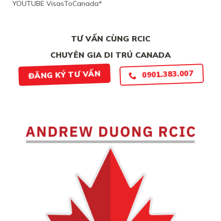
YOUTUBE VisasToCanada*
CHẮC
CHẮN
TƯ VẤN CÙNG RCIC
CHUYÊN GIA DI TRÚ CANADA
ĐĂNG KÝ TƯ VẤN
0901.383.007