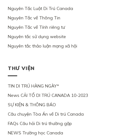
C11
TRÚ
GỐC
CANADA
ỨNG
BỘ
CỦA
CỦA
VIỆT
Nguyên Tắc Luật Di Trú Canada
THEO
VIÊN
DI
LUẬT
1
NAM,
DIỆN
KHÔNG
TRÚ,
DI
PHỤ
Nguyên Tắc về Thông Tin
VÌ
NHÂN
CHỨNG
TỪ
TRÚ
NỮ
ỨNG
ĐẠO
MINH
CHỐI
Nguyên Tắc về Tính riêng tư
CANADA
VIỆT
VIÊN
VÌ
ĐƯỢC
HỒ
NAM
CHỈ
LÝ
Ý
Nguyên tắc sử dụng website
SƠ
VÀ
YÊU
DO
ĐỊNH
XIN
3
CẦU
SỨC
Nguyên tắc thảo luận mạng xã hội
CƯ
ĐỊNH
CON
XEM
KHỎE
TRÚ
CƯ
ĐỂ
XÉT
BỊ
LÂU
THEO
ĐOÀN
LẠI
BỘ
DÀI
DIỆN
TỤ
MỨC
DI
THƯ VIỆN
TẠI
NHÂN
VỚI
ĐỘ
TRÚ
QUEBEC
ĐẠO
CHỒNG
CÁC
TỪ
CỦA
ĐANG
CHỨNG
CHỐI
MỘT
TIN DI TRÚ HÀNG NGÀY*
LÀM
CỨ
PHỤ
VIỆC
News CẢI TỔ DI TRÚ CANADA 10-2023
NỮ
TẠI
VIỆT
CANADA,
SỰ KIỆN & THÔNG BÁO
NAM,
VÌ
VÌ
TÀI
Câu chuyện Tòa Án về Di trú Canada
ĐƯƠNG
CHÍNH
ĐƠN
LỎNG
FAQs Câu hỏi Di trú thường gặp
THIẾU
LẺO
BẰNG
NEWS Trường học Canada
CHỨNG