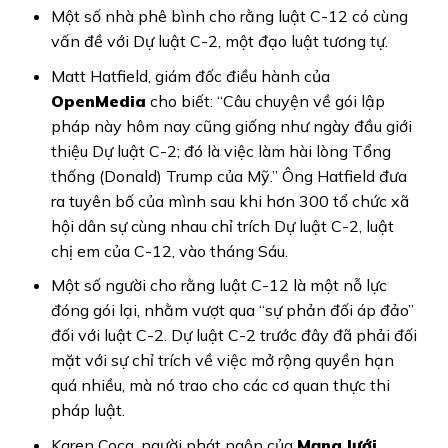
Một số nhà phê bình cho rằng luật C-12 có cùng
vấn đề với Dự luật C-2, một đạo luật tương tự.
Matt Hatfield, giám đốc điều hành của
OpenMedia
cho biết: “Câu chuyện về gói lập
pháp này hôm nay cũng giống như ngày đầu giới
thiệu Dự luật C-2; đó là việc làm hài lòng Tổng
thống (Donald) Trump của Mỹ.” Ông Hatfield đưa
ra tuyên bố của mình sau khi hơn 300 tổ chức xã
hội dân sự cùng nhau chỉ trích Dự luật C-2, luật
chị em của C-12, vào tháng Sáu.
Một số người cho rằng luật C-12 là một nỗ lực
đóng gói lại, nhằm vượt qua “sự phản đối áp đảo”
đối với luật C-2. Dự luật C-2 trước đây đã phải đối
mặt với sự chỉ trích về việc mở rộng quyền hạn
quá nhiều, mà nó trao cho các cơ quan thực thi
pháp luật.
Karen Cocq, người phát ngôn của
Mạng lưới