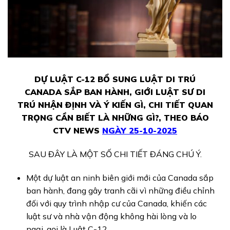
DỰ LUẬT C-12 BỔ SUNG LUẬT DI TRÚ
CANADA SẮP BAN HÀNH, GIỚI LUẬT SƯ DI
TRÚ NHẬN ĐỊNH VÀ Ý KIẾN GÌ, CHI TIẾT QUAN
TRỌNG CẦN BIẾT LÀ NHỮNG GÌ?, THEO
BÁO
CTV NEWS
NGÀY 25-10-2025
SAU ĐÂY LÀ MỘT SỐ CHI TIẾT ĐÁNG CHÚ Ý.
Một dự luật an ninh biên giới mới của Canada sắp
ban hành, đang gây tranh cãi vì những điều chỉnh
đối với quy trình nhập cư của Canada, khiến các
luật sư và nhà vận động không hài lòng và lo
ngại, gọi là Luật C-12.