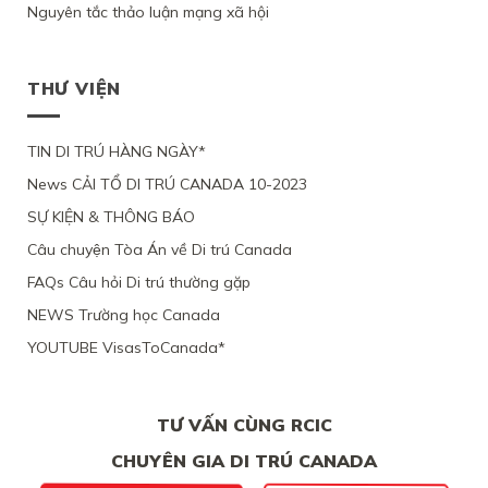
3
CẦU
SỨC
Nguyên tắc thảo luận mạng xã hội
CƯ
ĐỊNH
CON
XEM
KHỎE
TRÚ
CƯ
ĐỂ
XÉT
BỊ
LÂU
THEO
ĐOÀN
LẠI
BỘ
DÀI
DIỆN
TỤ
MỨC
DI
THƯ VIỆN
TẠI
NHÂN
VỚI
ĐỘ
TRÚ
QUEBEC
ĐẠO
CHỒNG
CÁC
TỪ
CỦA
ĐANG
CHỨNG
CHỐI
MỘT
TIN DI TRÚ HÀNG NGÀY*
LÀM
CỨ
PHỤ
VIỆC
News CẢI TỔ DI TRÚ CANADA 10-2023
NỮ
TẠI
VIỆT
CANADA,
SỰ KIỆN & THÔNG BÁO
NAM,
VÌ
VÌ
TÀI
Câu chuyện Tòa Án về Di trú Canada
ĐƯƠNG
CHÍNH
ĐƠN
LỎNG
FAQs Câu hỏi Di trú thường gặp
THIẾU
LẺO
BẰNG
NEWS Trường học Canada
CHỨNG
YOUTUBE VisasToCanada*
CHẮC
CHẮN
TƯ VẤN CÙNG RCIC
CHUYÊN GIA DI TRÚ CANADA