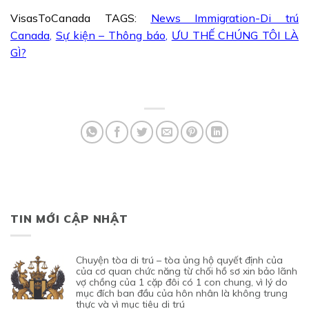
VisasToCanada TAGS:
News Immigration-Di trú
Canada
,
Sự kiện – Thông báo
,
ƯU THẾ CHÚNG TÔI LÀ
GÌ?
TIN MỚI CẬP NHẬT
chuyện tòa di trú – tòa ủng hộ quyết định của
của cơ quan chức năng từ chối hồ sơ xin bảo lãnh
vợ chồng của 1 cặp đôi có 1 con chung, vì lý do
mục đích ban đầu của hôn nhân là không trung
thực và vì mục tiêu di trú