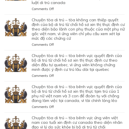
BỘ
luật di trú canada
CỦA
TÒA
GIẤY
DI
1
ỦNG
PHÉP
on
Comments Off
TRÚ
CẶP
HỘ
LAO
CHUYỆN
TỪ
ĐÔI
QUYẾT
ĐỘNG
TÒA
chuyện tòa di trú – tòa không can thiệp quyết
CHỐI
CÓ
ĐỊNH
CỦA
DI
định của bộ di trú từ chối hồ sơ xin thị thực định cư
HỒ
1
CỦA
MỘT
TRÚ
theo diện bảo lãnh con phụ thuộc của một phụ nữ
SƠ
CON
BỘ
gốc việt nam, vì ứng viên chỉ yêu cầu xem xét lại
ỨNG
–
XIN
CHUNG,
DI
mức độ các chứng cứ
VIÊN
TÒA
ĐỊNH
VÌ
TRÚ
VIỆT
ỦNG
on
Comments Off
CƯ
LÝ
TỪ
NAM,
HỘ
CHUYỆN
DIỆN
DO
CHỐI
ĐÃ
QUYẾT
TÒA
NHÂN
chuyện tòa di trú – tòa bênh vực quyết định của
MỤC
HỒ
TIN
ĐỊNH
DI
ĐẠO,
bộ di trú từ chối hồ sơ xin thị thực định cư theo
ĐÍCH
SƠ
TƯỞNG
CỦA
TRÚ
diện đầu tư quebec, vì ứng viên không chứng
CỦA
BAN
XIN
VÀO
BỘ
minh được ý định cư trú lâu dài tại quebec
–
MỘT
ĐẦU
ĐỊNH
SỰ
DI
TÒA
PHỤ
on
Comments Off
CỦA
CƯ
CHẤP
TRÚ
KHÔNG
NỮ
CHUYỆN
HÔN
DIỆN
HÀNH
TỪ
CAN
VIỆT
TÒA
NHÂN
KHỞI
chuyện tòa di trú – tòa bênh vực quyết định của
TỐT
CHỐI
THIỆP
NAM
DI
LÀ
NGHIỆP
bộ di trú từ chối hồ sơ xin thị thực tạm trú của 1
LỆNH
HỒ
QUYẾT
ĐANG
TRÚ
phụ nữ việt nam và 3 con để đoàn tụ với chồng
KHÔNG
START-
TRỤC
SƠ
ĐỊNH
TẠM
đang làm việc tại canada, vì tài chính lỏng lẻo
–
TRUNG
UP
XUẤT
XIN
CỦA
TRÚ
TÒA
THỰC
VISA,
TRƯỚC
GIA
on
Comments Off
BỘ
QUÁ
BÊNH
VÀ
CỦA
ĐÓ
HẠN
CHUYỆN
DI
HẠN
VỰC
VÌ
ỨNG
THAY
THỊ
TÒA
chuyện tòa di trú – tòa bênh vực ứng viên việt
TRÚ
TẠI
QUYẾT
MỤC
VIÊN
VÌ
THỰC
DI
nam cao tuổi xin định cư canada theo diện nhân
TỪ
CANADA,
ĐỊNH
TIÊU
NGƯỜI
NGHI
TẠM
TRÚ
đạo vì lý do sức khỏe bị bộ di trú từ chối
CHỐI
VÌ