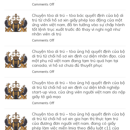
on
Comments Off
CHUYỆN
TÒA
chuyện tòa di trú – tòa bác quyết định của bộ di
DI
trú từ chối hồ sơ xin giấy phép lao động của một
TRÚ
ứng viên việt nam, đã tin tưởng vào sự chấp hành
tốt lệnh trục xuất trước đó thay vì nghi ngờ như
–
nhân viên di trú
TÒA
ỦNG
on
Comments Off
HỘ
CHUYỆN
QUYẾT
TÒA
chuyện tòa di trú – tòa ủng hộ quyết định của bộ
ĐỊNH
DI
di trú từ chối hồ sơ xin định cư diện nhân đạo, của
CỦA
TRÚ
một phụ nữ việt nam đang tạm trú quá hạn tại
CỦA
canada, vì hồ sơ chưa đủ thuyết phục
–
CƠ
TÒA
on
Comments Off
QUAN
BÁC
CHUYỆN
CHỨC
QUYẾT
TÒA
chuyện tòa di trú – tòa ủng hộ quyết định của bộ
NĂNG
ĐỊNH
DI
di trú từ chối hồ sơ xin định cư diện khởi nghiệp
TỪ
CỦA
TRÚ
start-up visa, của ứng viên người việt nam do nộp
CHỐI
BỘ
giấy tờ giả mạo
–
HỒ
DI
TÒA
SƠ
on
Comments Off
TRÚ
ỦNG
XIN
CHUYỆN
TỪ
HỘ
BẢO
TÒA
chuyện tòa di trú – tòa ủng hộ quyết định của bộ
CHỐI
QUYẾT
LÃNH
DI
di trú từ chối hồ sơ xin gia hạn thị thực tạm trú
HỒ
ĐỊNH
VỢ
TRÚ
của đương đơn người việt nam, đang có giấy
SƠ
CỦA
phép làm việc miễn lmia theo điều luật c11 của
CHỒNG
–
XIN