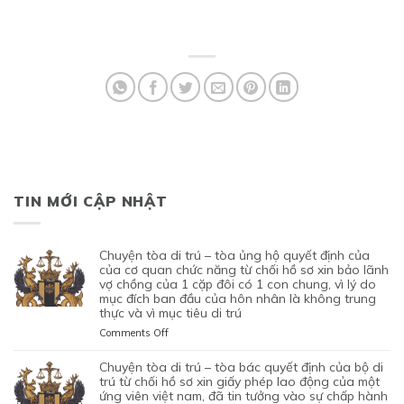
TIN MỚI CẬP NHẬT
chuyện tòa di trú – tòa ủng hộ quyết định của
của cơ quan chức năng từ chối hồ sơ xin bảo lãnh
vợ chồng của 1 cặp đôi có 1 con chung, vì lý do
mục đích ban đầu của hôn nhân là không trung
thực và vì mục tiêu di trú
on
Comments Off
CHUYỆN
TÒA
chuyện tòa di trú – tòa bác quyết định của bộ di
DI
trú từ chối hồ sơ xin giấy phép lao động của một
TRÚ
ứng viên việt nam, đã tin tưởng vào sự chấp hành