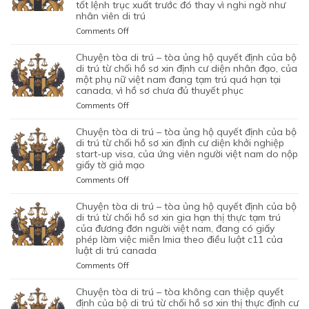
tốt lệnh trục xuất trước đó thay vì nghi ngờ như
–
nhân viên di trú
TÒA
ỦNG
on
Comments Off
HỘ
CHUYỆN
QUYẾT
TÒA
chuyện tòa di trú – tòa ủng hộ quyết định của bộ
ĐỊNH
DI
di trú từ chối hồ sơ xin định cư diện nhân đạo, của
CỦA
TRÚ
một phụ nữ việt nam đang tạm trú quá hạn tại
CỦA
canada, vì hồ sơ chưa đủ thuyết phục
–
CƠ
TÒA
on
Comments Off
QUAN
BÁC
CHUYỆN
CHỨC
QUYẾT
TÒA
chuyện tòa di trú – tòa ủng hộ quyết định của bộ
NĂNG
ĐỊNH
DI
di trú từ chối hồ sơ xin định cư diện khởi nghiệp
TỪ
CỦA
TRÚ
start-up visa, của ứng viên người việt nam do nộp
CHỐI
BỘ
giấy tờ giả mạo
–
HỒ
DI
TÒA
SƠ
on
Comments Off
TRÚ
ỦNG
XIN
CHUYỆN
TỪ
HỘ
BẢO
TÒA
chuyện tòa di trú – tòa ủng hộ quyết định của bộ
CHỐI
QUYẾT
LÃNH
DI
di trú từ chối hồ sơ xin gia hạn thị thực tạm trú
HỒ
ĐỊNH
VỢ
TRÚ
của đương đơn người việt nam, đang có giấy
SƠ
CỦA
phép làm việc miễn lmia theo điều luật c11 của
CHỒNG
–
XIN
BỘ
luật di trú canada
CỦA
TÒA
GIẤY
DI
1
ỦNG
PHÉP
on
Comments Off
TRÚ
CẶP
HỘ
LAO
CHUYỆN
TỪ
ĐÔI
QUYẾT
ĐỘNG
TÒA
chuyện tòa di trú – tòa không can thiệp quyết
CHỐI
CÓ
ĐỊNH
CỦA
DI
định của bộ di trú từ chối hồ sơ xin thị thực định cư
HỒ
1
CỦA