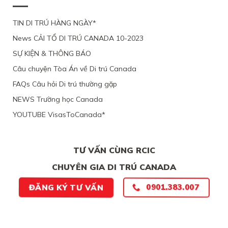
QUEBEC
ĐẠO
CHỒNG
CÁC
TỪ
CỦA
ĐANG
CHỨNG
CHỐI
MỘT
TIN DI TRÚ HÀNG NGÀY*
LÀM
CỨ
PHỤ
VIỆC
News CẢI TỔ DI TRÚ CANADA 10-2023
NỮ
TẠI
VIỆT
CANADA,
SỰ KIỆN & THÔNG BÁO
NAM,
VÌ
VÌ
TÀI
Câu chuyện Tòa Án về Di trú Canada
ĐƯƠNG
CHÍNH
ĐƠN
LỎNG
FAQs Câu hỏi Di trú thường gặp
THIẾU
LẺO
BẰNG
NEWS Trường học Canada
CHỨNG
YOUTUBE VisasToCanada*
CHẮC
CHẮN
TƯ VẤN CÙNG RCIC
CHUYÊN GIA DI TRÚ CANADA
0901.383.007
ĐĂNG KÝ TƯ VẤN