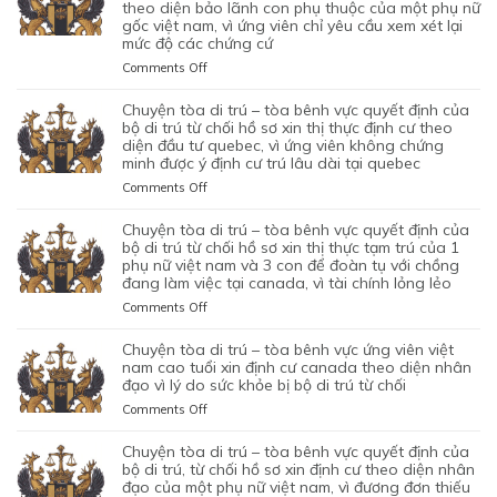
MỘT
TRÚ
theo diện bảo lãnh con phụ thuộc của một phụ nữ
SƠ
CON
BỘ
gốc việt nam, vì ứng viên chỉ yêu cầu xem xét lại
ỨNG
–
XIN
CHUNG,
DI
mức độ các chứng cứ
VIÊN
TÒA
ĐỊNH
VÌ
TRÚ
VIỆT
ỦNG
on
Comments Off
CƯ
LÝ
TỪ
NAM,
HỘ
CHUYỆN
DIỆN
DO
CHỐI
ĐÃ
QUYẾT
TÒA
NHÂN
chuyện tòa di trú – tòa bênh vực quyết định của
MỤC
HỒ
TIN
ĐỊNH
DI
ĐẠO,
bộ di trú từ chối hồ sơ xin thị thực định cư theo
ĐÍCH
SƠ
TƯỞNG
CỦA
TRÚ
diện đầu tư quebec, vì ứng viên không chứng
CỦA
BAN
XIN
VÀO
BỘ
minh được ý định cư trú lâu dài tại quebec
–
MỘT
ĐẦU
ĐỊNH
SỰ
DI
TÒA
PHỤ
on
Comments Off
CỦA
CƯ
CHẤP
TRÚ
KHÔNG
NỮ
CHUYỆN
HÔN
DIỆN
HÀNH
TỪ
CAN
VIỆT
TÒA
NHÂN
KHỞI
chuyện tòa di trú – tòa bênh vực quyết định của
TỐT
CHỐI
THIỆP
NAM
DI
LÀ
NGHIỆP
bộ di trú từ chối hồ sơ xin thị thực tạm trú của 1
LỆNH
HỒ
QUYẾT
ĐANG
TRÚ
phụ nữ việt nam và 3 con để đoàn tụ với chồng
KHÔNG
START-
TRỤC
SƠ
ĐỊNH
TẠM
đang làm việc tại canada, vì tài chính lỏng lẻo
–
TRUNG
UP
XUẤT
XIN
CỦA
TRÚ
TÒA
THỰC
VISA,
TRƯỚC
GIA
on
Comments Off
BỘ
QUÁ
BÊNH
VÀ
CỦA
ĐÓ
HẠN
CHUYỆN
DI
HẠN
VỰC
VÌ
ỨNG
THAY
THỊ
TÒA
chuyện tòa di trú – tòa bênh vực ứng viên việt
TRÚ
TẠI
QUYẾT
MỤC
VIÊN
VÌ
THỰC
DI
nam cao tuổi xin định cư canada theo diện nhân
TỪ
CANADA,
ĐỊNH
TIÊU
NGƯỜI
NGHI
TẠM
TRÚ
đạo vì lý do sức khỏe bị bộ di trú từ chối
CHỐI
VÌ
CỦA
DI
VIỆT
NGỜ
TRÚ
–
HỒ
HỒ
on
Comments Off
BỘ
TRÚ
NAM
NHƯ
CỦA
TÒA
SƠ
SƠ
CHUYỆN
DI
DO
NHÂN
ĐƯƠNG
BÊNH
XIN
CHƯA
TÒA
chuyện tòa di trú – tòa bênh vực quyết định của
TRÚ
NỘP
VIÊN
ĐƠN
VỰC
THỊ
ĐỦ
DI
bộ di trú, từ chối hồ sơ xin định cư theo diện nhân
TỪ
GIẤY
DI
NGƯỜI
QUYẾT
THỰC
THUYẾT
TRÚ
đạo của một phụ nữ việt nam, vì đương đơn thiếu
CHỐI
TỜ
TRÚ
VIỆT
ĐỊNH