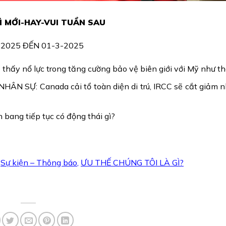
Ì MỚI-HAY-VUI TUẦN SAU
-2025 ĐẾN 01-3-2025
ấy nổ lực trong tăng cường bảo vệ biên giới với Mỹ như th
N SỰ: Canada cải tổ toàn diện di trú, IRCC sẽ cắt giảm 
bang tiếp tục có động thái gì?
Sự kiện – Thông báo
,
ƯU THẾ CHÚNG TÔI LÀ GÌ?