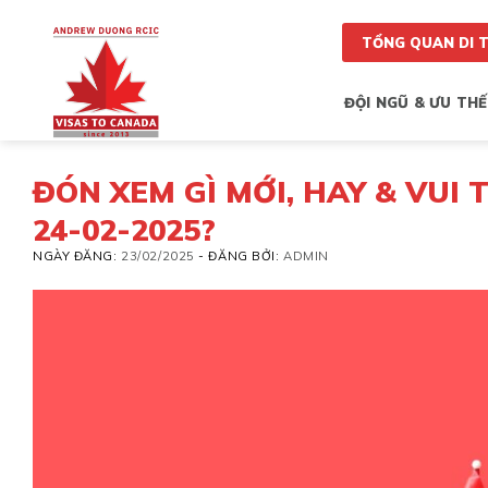
Skip
to
TỔNG QUAN DI 
content
ĐỘI NGŨ & ƯU THẾ
ĐÓN XEM GÌ MỚI, HAY & VUI
24-02-2025?
NGÀY ĐĂNG:
23/02/2025
-
ĐĂNG BỞI:
ADMIN