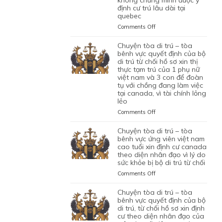
NHÂN
VÌ
định cư trú lâu dài tại
ỨNG
XIN
CAN
VIÊN
HỒ
quebec
VIÊN
GIA
THIỆP
DI
SƠ
NGƯỜI
HẠN
QUYẾT
on
Comments Off
TRÚ
CHƯA
VIỆT
THỊ
ĐỊNH
CHUYỆN
ĐỦ
NAM
THỰC
CỦA
TÒA
chuyện tòa di trú – tòa
THUYẾT
DO
TẠM
BỘ
DI
bênh vực quyết định của bộ
PHỤC
NỘP
TRÚ
DI
TRÚ
di trú từ chối hồ sơ xin thị
GIẤY
CỦA
TRÚ
thực tạm trú của 1 phụ nữ
–
TỜ
ĐƯƠNG
TỪ
việt nam và 3 con để đoàn
TÒA
GIẢ
ĐƠN
tụ với chồng đang làm việc
CHỐI
BÊNH
MẠO
tại canada, vì tài chính lỏng
NGƯỜI
HỒ
VỰC
lẻo
VIỆT
SƠ
QUYẾT
NAM,
XIN
ĐỊNH
on
Comments Off
ĐANG
THỊ
CỦA
CHUYỆN
CÓ
THỰC
BỘ
TÒA
chuyện tòa di trú – tòa
GIẤY
ĐỊNH
DI
DI
bênh vực ứng viên việt nam
PHÉP
CƯ
TRÚ
TRÚ
cao tuổi xin định cư canada
LÀM
THEO
TỪ
theo diện nhân đạo vì lý do
–
VIỆC
DIỆN
CHỐI
sức khỏe bị bộ di trú từ chối
TÒA
MIỄN
BẢO
HỒ
BÊNH
on
Comments Off
LMIA
LÃNH
SƠ
VỰC
CHUYỆN
THEO
CON
XIN
QUYẾT
TÒA
chuyện tòa di trú – tòa
ĐIỀU
PHỤ
THỊ
ĐỊNH
DI
bênh vực quyết định của bộ
LUẬT
THUỘC
THỰC
CỦA
TRÚ
di trú, từ chối hồ sơ xin định
C11
CỦA
ĐỊNH
BỘ
cư theo diện nhân đạo của
–
CỦA
MỘT
CƯ
DI