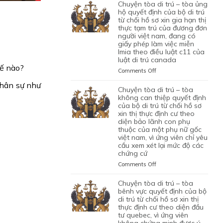
TÒA
chuyện tòa di trú – tòa ủng
1
LAO
BỘ
DI
hộ quyết định của bộ di trú
CON
ĐỘNG
DI
TRÚ
từ chối hồ sơ xin gia hạn thị
CHUNG,
CỦA
TRÚ
thực tạm trú của đương đơn
–
VÌ
MỘT
TỪ
người việt nam, đang có
TÒA
LÝ
ỨNG
CHỐI
giấy phép làm việc miễn
ỦNG
DO
VIÊN
lmia theo điều luật c11 của
HỒ
HỘ
MỤC
VIỆT
luật di trú canada
SƠ
QUYẾT
ĐÍCH
NAM,
ế nào?
XIN
ĐỊNH
on
Comments Off
BAN
ĐÃ
ĐỊNH
CỦA
CHUYỆN
ĐẦU
TIN
nhân sự như
CƯ
BỘ
TÒA
chuyện tòa di trú – tòa
CỦA
TƯỞNG
DIỆN
DI
DI
không can thiệp quyết định
HÔN
VÀO
NHÂN
TRÚ
TRÚ
của bộ di trú từ chối hồ sơ
NHÂN
SỰ
ĐẠO,
TỪ
xin thị thực định cư theo
–
LÀ
CHẤP
CỦA
CHỐI
diện bảo lãnh con phụ
TÒA
KHÔNG
HÀNH
MỘT
thuộc của một phụ nữ gốc
HỒ
ỦNG
TRUNG
TỐT
PHỤ
việt nam, vì ứng viên chỉ yêu
SƠ
HỘ
THỰC
LỆNH
NỮ
cầu xem xét lại mức độ các
XIN
QUYẾT
VÀ
TRỤC
chứng cứ
VIỆT
ĐỊNH
ĐỊNH
VÌ
XUẤT
NAM
CƯ
CỦA
on
Comments Off
MỤC
TRƯỚC
ĐANG
DIỆN
BỘ
CHUYỆN
TIÊU
ĐÓ
TẠM
KHỞI
DI
TÒA
chuyện tòa di trú – tòa
DI
THAY
TRÚ
NGHIỆP
TRÚ
DI
bênh vực quyết định của bộ
TRÚ
VÌ
QUÁ
START-
TỪ
TRÚ
di trú từ chối hồ sơ xin thị
NGHI
HẠN
UP
CHỐI
thực định cư theo diện đầu
–
NGỜ
TẠI
VISA,
tư quebec, vì ứng viên
HỒ
TÒA
NHƯ
CANADA,
CỦA
không chứng minh được ý
SƠ
KHÔNG