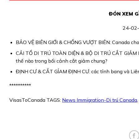
ĐÓN XEM G
24-02
BẢO VỆ BIÊN GIỚI & CHỐNG VƯỢT BIÊN: Canada cho th
CẢI TỔ DI TRÚ TOÀN DIỆN & BỘ DI TRÚ CẮT GIẢM NHÂ
thế nào trong bối cảnh cắt giảm chung?
ĐỊNH CƯ & CẮT GỈAM ĐỊNH CƯ: các tỉnh bang và Liên 
**********
VisasToCanada TAGS:
News Immigration-Di trú Canada
,