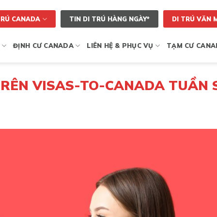
TRÚ CANADA
TIN DI TRÚ HÀNG NGÀY*
DI TRÚ VĂN 
ĐỊNH CƯ CANADA
LIÊN HỆ & PHỤC VỤ
TẠM CƯ CANA
 TRÊN VISAS-TO-CANADA TUẦN