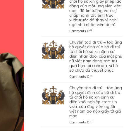
TRÚ
chối hồ sơ xin giấy phép lao
động của một ứng viên việt
–
nam, đã tin tưởng vào sự
TÒA
chấp hành tốt lệnh trục
ỦNG
xuất trước đó thay vì nghi
HỘ
ngờ như nhân viên di trú
QUYẾT
ĐỊNH
on
Comments Off
CỦA
CHUYỆN
CỦA
TÒA
chuyện tòa di trú – tòa ủng
CƠ
DI
hộ quyết định của bộ di trú
QUAN
TRÚ
từ chối hồ sơ xin định cư
CHỨC
diện nhân đạo, của một phụ
–
NĂNG
nữ việt nam đang tạm trú
TÒA
quá hạn tại canada, vì hồ
TỪ
BÁC
sơ chưa đủ thuyết phục
CHỐI
QUYẾT
HỒ
ĐỊNH
on
Comments Off
SƠ
CỦA
CHUYỆN
XIN
BỘ
TÒA
chuyện tòa di trú – tòa ủng
BẢO
DI
DI
hộ quyết định của bộ di trú
LÃNH
TRÚ
TRÚ
từ chối hồ sơ xin định cư
VỢ
TỪ
diện khởi nghiệp start-up
–
CHỒNG
CHỐI
visa, của ứng viên người
TÒA
CỦA
HỒ
việt nam do nộp giấy tờ giả
ỦNG
1
mạo
SƠ
HỘ
CẶP
XIN
QUYẾT
on
Comments Off
ĐÔI
GIẤY
ĐỊNH
CHUYỆN
CÓ
PHÉP
CỦA