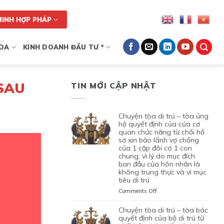
MINH HỢP PHÁP
DA
KINH DOANH ĐẦU TƯ *
 SAU
TIN MỚI CẬP NHẬT
chuyện tòa di trú – tòa ủng
hộ quyết định của của cơ
quan chức năng từ chối hồ
sơ xin bảo lãnh vợ chồng
của 1 cặp đôi có 1 con
chung, vì lý do mục đích
ban đầu của hôn nhân là
không trung thực và vì mục
tiêu di trú
on
Comments Off
CHUYỆN
TÒA
chuyện tòa di trú – tòa bác
DI
quyết định của bộ di trú từ