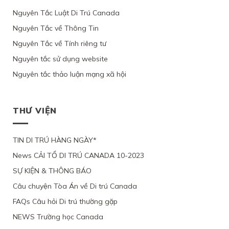
GỐC
CANADA
ỨNG
BỘ
CỦA
CỦA
VIỆT
Nguyên Tắc Luật Di Trú Canada
THEO
VIÊN
DI
LUẬT
1
NAM,
DIỆN
KHÔNG
TRÚ,
DI
PHỤ
Nguyên Tắc về Thông Tin
VÌ
NHÂN
CHỨNG
TỪ
TRÚ
NỮ
ỨNG
ĐẠO
MINH
CHỐI
Nguyên Tắc về Tính riêng tư
CANADA
VIỆT
VIÊN
VÌ
ĐƯỢC
HỒ
NAM
CHỈ
LÝ
Ý
Nguyên tắc sử dụng website
SƠ
VÀ
YÊU
DO
ĐỊNH
XIN
3
CẦU
SỨC
Nguyên tắc thảo luận mạng xã hội
CƯ
ĐỊNH
CON
XEM
KHỎE
TRÚ
CƯ
ĐỂ
XÉT
BỊ
LÂU
THEO
ĐOÀN
LẠI
BỘ
DÀI
DIỆN
TỤ
MỨC
DI
THƯ VIỆN
TẠI
NHÂN
VỚI
ĐỘ
TRÚ
QUEBEC
ĐẠO
CHỒNG
CÁC
TỪ
CỦA
ĐANG
CHỨNG
CHỐI
MỘT
TIN DI TRÚ HÀNG NGÀY*
LÀM
CỨ
PHỤ
VIỆC
News CẢI TỔ DI TRÚ CANADA 10-2023
NỮ
TẠI
VIỆT
CANADA,
SỰ KIỆN & THÔNG BÁO
NAM,
VÌ
VÌ
TÀI
Câu chuyện Tòa Án về Di trú Canada
ĐƯƠNG
CHÍNH
ĐƠN
LỎNG
FAQs Câu hỏi Di trú thường gặp
THIẾU
LẺO
BẰNG
NEWS Trường học Canada
CHỨNG