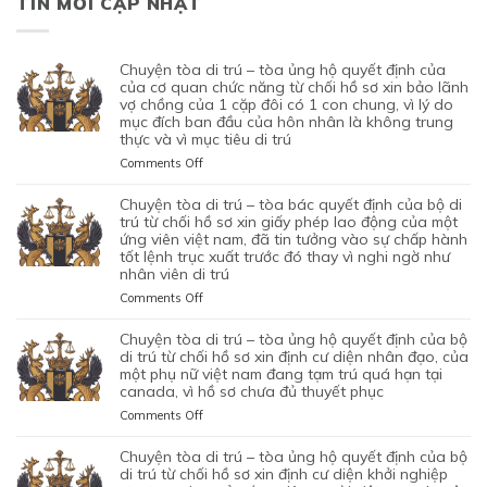
TIN MỚI CẬP NHẬT
chuyện tòa di trú – tòa ủng hộ quyết định của
của cơ quan chức năng từ chối hồ sơ xin bảo lãnh
vợ chồng của 1 cặp đôi có 1 con chung, vì lý do
mục đích ban đầu của hôn nhân là không trung
thực và vì mục tiêu di trú
on
Comments Off
CHUYỆN
TÒA
chuyện tòa di trú – tòa bác quyết định của bộ di
DI
trú từ chối hồ sơ xin giấy phép lao động của một
TRÚ
ứng viên việt nam, đã tin tưởng vào sự chấp hành
tốt lệnh trục xuất trước đó thay vì nghi ngờ như
–
nhân viên di trú
TÒA
ỦNG
on
Comments Off
HỘ
CHUYỆN
QUYẾT
TÒA
chuyện tòa di trú – tòa ủng hộ quyết định của bộ
ĐỊNH
DI
di trú từ chối hồ sơ xin định cư diện nhân đạo, của
CỦA
TRÚ
một phụ nữ việt nam đang tạm trú quá hạn tại
CỦA
canada, vì hồ sơ chưa đủ thuyết phục
–
CƠ
TÒA
on
Comments Off
QUAN
BÁC
CHUYỆN
CHỨC
QUYẾT
TÒA
chuyện tòa di trú – tòa ủng hộ quyết định của bộ
NĂNG
ĐỊNH
DI
di trú từ chối hồ sơ xin định cư diện khởi nghiệp
TỪ
CỦA