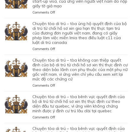
TRÚ
start-up visa, của ứng viên người việt nam do nộp
CHỐI
BỘ
giấy tờ giả mạo
–
HỒ
DI
TÒA
SƠ
on
Comments Off
TRÚ
ỦNG
XIN
CHUYỆN
TỪ
HỘ
BẢO
TÒA
chuyện tòa di trú – tòa ủng hộ quyết định của bộ
CHỐI
QUYẾT
LÃNH
DI
di trú từ chối hồ sơ xin gia hạn thị thực tạm trú
HỒ
ĐỊNH
VỢ
TRÚ
của đương đơn người việt nam, đang có giấy
SƠ
CỦA
phép làm việc miễn lmia theo điều luật c11 của
CHỒNG
–
XIN
BỘ
luật di trú canada
CỦA
TÒA
GIẤY
DI
1
ỦNG
PHÉP
on
Comments Off
TRÚ
CẶP
HỘ
LAO
CHUYỆN
TỪ
ĐÔI
QUYẾT
ĐỘNG
TÒA
chuyện tòa di trú – tòa không can thiệp quyết
CHỐI
CÓ
ĐỊNH
CỦA
DI
định của bộ di trú từ chối hồ sơ xin thị thực định cư
HỒ
1
CỦA
MỘT
TRÚ
theo diện bảo lãnh con phụ thuộc của một phụ nữ
SƠ
CON
BỘ
gốc việt nam, vì ứng viên chỉ yêu cầu xem xét lại
ỨNG
–
XIN
CHUNG,
DI
mức độ các chứng cứ
VIÊN
TÒA
ĐỊNH
VÌ
TRÚ
VIỆT
ỦNG
on
Comments Off
CƯ
LÝ
TỪ
NAM,
HỘ
CHUYỆN
DIỆN
DO
CHỐI
ĐÃ
QUYẾT
TÒA
NHÂN
chuyện tòa di trú – tòa bênh vực quyết định của
MỤC
HỒ
TIN
ĐỊNH
DI
ĐẠO,
bộ di trú từ chối hồ sơ xin thị thực định cư theo
ĐÍCH
SƠ
TƯỞNG
CỦA
TRÚ
diện đầu tư quebec, vì ứng viên không chứng
CỦA
BAN
XIN
VÀO
BỘ
minh được ý định cư trú lâu dài tại quebec
–
MỘT
ĐẦU
ĐỊNH
SỰ
DI
TÒA
PHỤ
on
Comments Off
CỦA
CƯ
CHẤP
TRÚ
KHÔNG
NỮ
CHUYỆN
HÔN
DIỆN
HÀNH
TỪ
CAN
VIỆT
TÒA
NHÂN
KHỞI
chuyện tòa di trú – tòa bênh vực quyết định của
TỐT
CHỐI
THIỆP
NAM
DI