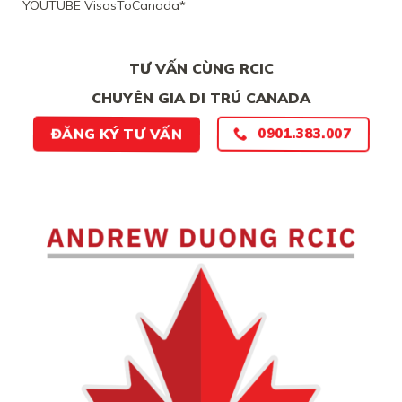
YOUTUBE VisasToCanada*
CHẮC
CHẮN
TƯ VẤN CÙNG RCIC
CHUYÊN GIA DI TRÚ CANADA
0901.383.007
ĐĂNG KÝ TƯ VẤN