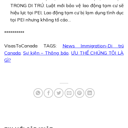
TRONG DI TRÚ: Luật mới bảo vệ lao động tạm cư sẽ
hiệu lực tại PEI, Lao động tạm cư bị lạm dụng tình dục
tại PEI nhưng không tố cáo…
**********
VisasToCanada TAGS:
News Immigration-Di trú
Canada
,
Sự kiện – Thông báo
,
ƯU THẾ CHÚNG TÔI LÀ
GÌ?