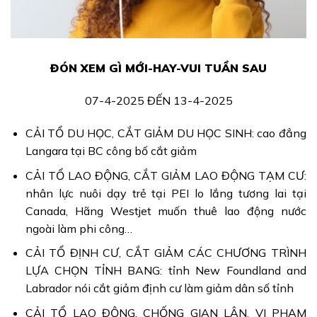
ĐÓN XEM GÌ MỚI-HAY-VUI TUẦN SAU
07-4-2025 ĐẾN 13-4-2025
CẢI TỔ DU HỌC, CẮT GIẢM DU HỌC SINH: cao đẳng
Langara tại BC công bố cắt giảm
CẢI TỔ LAO ĐỘNG, CẮT GIẢM LAO ĐỘNG TẠM CƯ:
nhân lực nuôi dạy trẻ tại PEI lo lắng tương lai tại
Canada, Hãng Westjet muốn thuê lao động nước
ngoài làm phi công…
CẢI TỔ ĐỊNH CƯ, CẮT GIẢM CÁC CHƯƠNG TRÌNH
LỰA CHỌN TỈNH BANG: tỉnh New Foundland and
Labrador nói cắt giảm định cư làm giảm dân số tỉnh
CẢI TỔ LAO ĐỘNG, CHỐNG GIAN LẬN, VI PHẠM