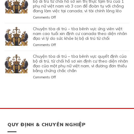
LÀ
NGHIỆP
bộ di trú từ chối hồ sơ xin thị thực tạm trú của 1
LỆNH
HỒ
QUYẾT
ĐANG
TRÚ
phụ nữ việt nam và 3 con để đoàn tụ với chồng
KHÔNG
START-
TRỤC
SƠ
ĐỊNH
TẠM
đang làm việc tại canada, vì tài chính lỏng lẻo
–
TRUNG
UP
XUẤT
XIN
CỦA
TRÚ
TÒA
THỰC
VISA,
TRƯỚC
GIA
on
Comments Off
BỘ
QUÁ
BÊNH
VÀ
CỦA
ĐÓ
HẠN
CHUYỆN
DI
HẠN
VỰC
VÌ
ỨNG
THAY
THỊ
TÒA
chuyện tòa di trú – tòa bênh vực ứng viên việt
TRÚ
TẠI
QUYẾT
MỤC
VIÊN
VÌ
THỰC
DI
nam cao tuổi xin định cư canada theo diện nhân
TỪ
CANADA,
ĐỊNH
TIÊU
NGƯỜI
NGHI
TẠM
TRÚ
đạo vì lý do sức khỏe bị bộ di trú từ chối
CHỐI
VÌ
CỦA
DI
VIỆT
NGỜ
TRÚ
–
HỒ
HỒ
on
Comments Off
BỘ
TRÚ
NAM
NHƯ
CỦA
TÒA
SƠ
SƠ
CHUYỆN
DI
DO
NHÂN
ĐƯƠNG
BÊNH
XIN
CHƯA
TÒA
chuyện tòa di trú – tòa bênh vực quyết định của
TRÚ
NỘP
VIÊN
ĐƠN
VỰC
THỊ
ĐỦ
DI
bộ di trú, từ chối hồ sơ xin định cư theo diện nhân
TỪ
GIẤY
DI
NGƯỜI
QUYẾT
THỰC
THUYẾT
TRÚ
đạo của một phụ nữ việt nam, vì đương đơn thiếu
CHỐI
TỜ
TRÚ
VIỆT
ĐỊNH
ĐỊNH
PHỤC
bằng chứng chắc chắn
–
HỒ
GIẢ
NAM,
CỦA
CƯ
TÒA
SƠ
MẠO
on
Comments Off
ĐANG
BỘ
THEO
BÊNH
XIN
CHUYỆN
CÓ
DI
DIỆN
VỰC
THỊ
TÒA
GIẤY
TRÚ
BẢO
ỨNG
THỰC
DI
PHÉP
TỪ
LÃNH
VIÊN
ĐỊNH
TRÚ
LÀM
CHỐI
CON
VIỆT
CƯ
–
VIỆC
HỒ
PHỤ
NAM
THEO
TÒA
MIỄN
SƠ
THUỘC
CAO
DIỆN
BÊNH
LMIA
XIN
CỦA
TUỔI
ĐẦU
VỰC
THEO
THỊ
MỘT
XIN
TƯ
QUYẾT
QUY ĐỊNH & CHUYÊN NGHIỆP
ĐIỀU
THỰC
PHỤ
ĐỊNH
QUEBEC,
ĐỊNH
LUẬT
TẠM
NỮ
CƯ
VÌ
CỦA
C11
TRÚ