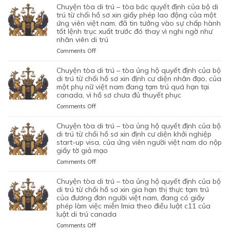
TÒA
chuyện tòa di trú – tòa bác quyết định của bộ di
DI
trú từ chối hồ sơ xin giấy phép lao động của một
TRÚ
ứng viên việt nam, đã tin tưởng vào sự chấp hành
tốt lệnh trục xuất trước đó thay vì nghi ngờ như
–
nhân viên di trú
TÒA
ỦNG
on
Comments Off
HỘ
CHUYỆN
QUYẾT
TÒA
chuyện tòa di trú – tòa ủng hộ quyết định của bộ
ĐỊNH
DI
di trú từ chối hồ sơ xin định cư diện nhân đạo, của
CỦA
TRÚ
một phụ nữ việt nam đang tạm trú quá hạn tại
CỦA
canada, vì hồ sơ chưa đủ thuyết phục
–
CƠ
TÒA
on
Comments Off
QUAN
BÁC
CHUYỆN
CHỨC
QUYẾT
TÒA
chuyện tòa di trú – tòa ủng hộ quyết định của bộ
NĂNG
ĐỊNH
DI
di trú từ chối hồ sơ xin định cư diện khởi nghiệp
TỪ
CỦA
TRÚ
start-up visa, của ứng viên người việt nam do nộp
CHỐI
BỘ
giấy tờ giả mạo
–
HỒ
DI
TÒA
SƠ
on
Comments Off
TRÚ
ỦNG
XIN
CHUYỆN
TỪ
HỘ
BẢO
TÒA
chuyện tòa di trú – tòa ủng hộ quyết định của bộ
CHỐI
QUYẾT
LÃNH
DI
di trú từ chối hồ sơ xin gia hạn thị thực tạm trú
HỒ
ĐỊNH
VỢ
TRÚ
của đương đơn người việt nam, đang có giấy
SƠ
CỦA
phép làm việc miễn lmia theo điều luật c11 của
CHỒNG
–
XIN
BỘ
luật di trú canada
CỦA
TÒA
GIẤY
DI
1
ỦNG
PHÉP
on
Comments Off
TRÚ