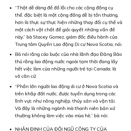
“Thật dễ dàng để đổ lỗi cho các cộng đồng cụ
thể, đặc biệt là một cộng đồng dễ bị tổn thương,
hơn là thực sự thực hiện những thay đổi cụ thể và
một cách vật chất để giải quyết những vấn đề
này,” bà Stacey Gomez, giám đốc điều hành của
Trung tâm Quyền Lao động Di cư Nova Scotia, nói.
Bà nói rằng cáo buộc của nhà lãnh đạo Đảng Bảo
thủ rằng lao động nước ngoài tạm thời đang lấy
hết việc làm của những người trẻ tại Canada, là
vô căn cứ.
“Phần lớn người lao động di cư ở Nova Scotia và
trên khắp đất nước, được tuyển dụng trong các
lĩnh vực như nông nghiệp, thủy sản và vận tải.
Và đây là những ngành mà thanh niên bản xứ
thường không làm việc vào mùa hè,” bà nói.
NHẬN ĐỊNH CỦA ĐỘI NGŨ CÔNG TY CỦA