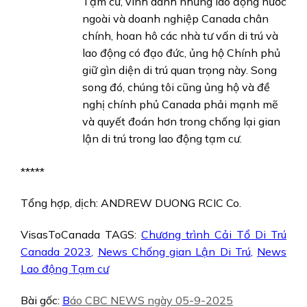
Tạm cư, vinh danh những lao động nước
ngoài và doanh nghiệp Canada chân
chính, hoan hô các nhà tư vấn di trú và
lao động có đạo đức, ủng hộ Chính phủ
giữ gìn diện di trú quan trọng này. Song
song đó, chúng tôi cũng ủng hộ và đề
nghị chính phủ Canada phải mạnh mẽ
và quyết đoán hơn trong chống lại gian
lận di trú trong lao động tạm cư.
*****
Tổng hợp, dịch: ANDREW DUONG RCIC Co.
VisasToCanada TAGS:
Chương trình Cải Tổ Di Trú
Canada 2023
,
News Chống gian Lận Di Trú
,
News
Lao động Tạm cư
Bài gốc:
B
áo CBC NEWS ngày 05-9-2025