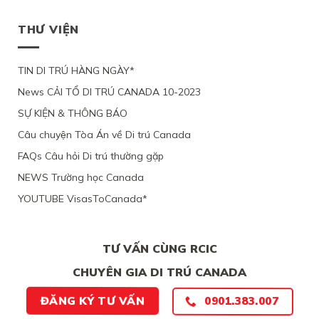
XÉT
BỊ
LÂU
THEO
ĐOÀN
LẠI
BỘ
DÀI
DIỆN
TỤ
MỨC
DI
THƯ VIỆN
TẠI
NHÂN
VỚI
ĐỘ
TRÚ
QUEBEC
ĐẠO
CHỒNG
CÁC
TỪ
CỦA
ĐANG
CHỨNG
CHỐI
MỘT
TIN DI TRÚ HÀNG NGÀY*
LÀM
CỨ
PHỤ
VIỆC
News CẢI TỔ DI TRÚ CANADA 10-2023
NỮ
TẠI
VIỆT
CANADA,
SỰ KIỆN & THÔNG BÁO
NAM,
VÌ
VÌ
TÀI
Câu chuyện Tòa Án về Di trú Canada
ĐƯƠNG
CHÍNH
ĐƠN
LỎNG
FAQs Câu hỏi Di trú thường gặp
THIẾU
LẺO
BẰNG
NEWS Trường học Canada
CHỨNG
YOUTUBE VisasToCanada*
CHẮC
CHẮN
TƯ VẤN CÙNG RCIC
CHUYÊN GIA DI TRÚ CANADA
ĐĂNG KÝ TƯ VẤN
0901.383.007