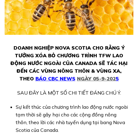
DOANH NGHIỆP NOVA SCOTIA CHO RẰNG Ý
TƯỞNG XÓA BỎ CHƯƠNG TRÌNH TFW LAO
ĐỘNG NƯỚC NGOÀI CỦA CANADA SẼ TÁC HẠI
ĐẾN CÁC VÙNG NÔNG THÔN & VÙNG XA,
THEO
BÁO CBC NEWS
NGÀY 05-9-202
5
SAU ĐÂY LÀ MỘT SỐ CHI TIẾT ĐÁNG CHÚ Ý.
Sự kết thúc của chương trình lao động nước ngoài
tạm thời sẽ gây hại cho các cộng đồng nông
thôn, theo lời các nhà tuyển dụng tại bang Nova
Scotia của Canada.