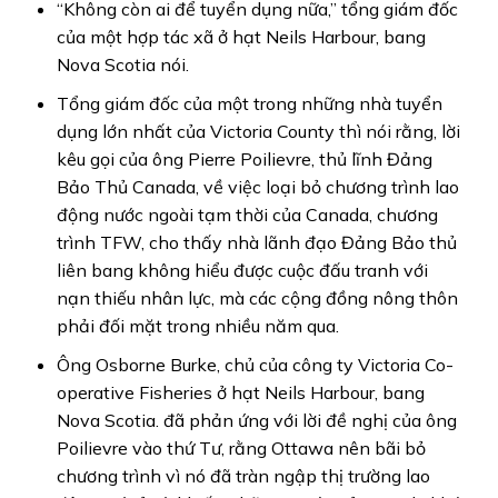
“Không còn ai để tuyển dụng nữa,” tổng giám đốc
của một hợp tác xã ở hạt Neils Harbour, bang
Nova Scotia nói.
Tổng giám đốc của một trong những nhà tuyển
dụng lớn nhất của Victoria County thì nói rằng, lời
kêu gọi của ông Pierre Poilievre, thủ lĩnh Đảng
Bảo Thủ Canada, về việc loại bỏ chương trình lao
động nước ngoài tạm thời của Canada, chương
trình TFW, cho thấy nhà lãnh đạo Đảng Bảo thủ
liên bang không hiểu được cuộc đấu tranh với
nạn thiếu nhân lực, mà các cộng đồng nông thôn
phải đối mặt trong nhiều năm qua.
Ông Osborne Burke, chủ của công ty Victoria Co-
operative Fisheries ở hạt Neils Harbour, bang
Nova Scotia. đã phản ứng với lời đề nghị của ông
Poilievre vào thứ Tư, rằng Ottawa nên bãi bỏ
chương trình vì nó đã tràn ngập thị trường lao