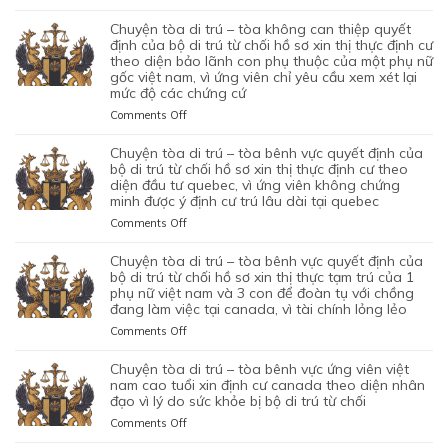
CẶP
HỘ
LAO
CHUYỆN
TỪ
ĐÔI
QUYẾT
ĐỘNG
TÒA
chuyện tòa di trú – tòa không can thiệp quyết
CHỐI
CÓ
ĐỊNH
CỦA
DI
định của bộ di trú từ chối hồ sơ xin thị thực định cư
HỒ
1
CỦA
MỘT
TRÚ
theo diện bảo lãnh con phụ thuộc của một phụ nữ
SƠ
CON
BỘ
gốc việt nam, vì ứng viên chỉ yêu cầu xem xét lại
ỨNG
–
XIN
CHUNG,
DI
mức độ các chứng cứ
VIÊN
TÒA
ĐỊNH
VÌ
TRÚ
VIỆT
ỦNG
on
Comments Off
CƯ
LÝ
TỪ
NAM,
HỘ
CHUYỆN
DIỆN
DO
CHỐI
ĐÃ
QUYẾT
TÒA
NHÂN
chuyện tòa di trú – tòa bênh vực quyết định của
MỤC
HỒ
TIN
ĐỊNH
DI
ĐẠO,
bộ di trú từ chối hồ sơ xin thị thực định cư theo
ĐÍCH
SƠ
TƯỞNG
CỦA
TRÚ
diện đầu tư quebec, vì ứng viên không chứng
CỦA
BAN
XIN
VÀO
BỘ
minh được ý định cư trú lâu dài tại quebec
–
MỘT
ĐẦU
ĐỊNH
SỰ
DI
TÒA
PHỤ
on
Comments Off
CỦA
CƯ
CHẤP
TRÚ
KHÔNG
NỮ
CHUYỆN
HÔN
DIỆN
HÀNH
TỪ
CAN
VIỆT
TÒA
NHÂN
KHỞI
chuyện tòa di trú – tòa bênh vực quyết định của
TỐT
CHỐI
THIỆP
NAM
DI
LÀ
NGHIỆP
bộ di trú từ chối hồ sơ xin thị thực tạm trú của 1
LỆNH
HỒ
QUYẾT
ĐANG
TRÚ
phụ nữ việt nam và 3 con để đoàn tụ với chồng
KHÔNG
START-
TRỤC
SƠ
ĐỊNH
TẠM
đang làm việc tại canada, vì tài chính lỏng lẻo
–
TRUNG
UP
XUẤT
XIN
CỦA
TRÚ
TÒA
THỰC
VISA,
TRƯỚC
GIA
on
Comments Off
BỘ
QUÁ
BÊNH
VÀ
CỦA
ĐÓ
HẠN
CHUYỆN
DI
HẠN
VỰC
VÌ
ỨNG
THAY
THỊ
TÒA
chuyện tòa di trú – tòa bênh vực ứng viên việt
TRÚ
TẠI
QUYẾT
MỤC
VIÊN
VÌ
THỰC
DI
nam cao tuổi xin định cư canada theo diện nhân
TỪ
CANADA,
ĐỊNH
TIÊU
NGƯỜI
NGHI
TẠM
TRÚ
đạo vì lý do sức khỏe bị bộ di trú từ chối
CHỐI
VÌ
CỦA
DI
VIỆT
NGỜ
TRÚ
–
HỒ
HỒ
on
Comments Off
BỘ
TRÚ
NAM
NHƯ
CỦA
TÒA
SƠ
SƠ
CHUYỆN
DI
DO