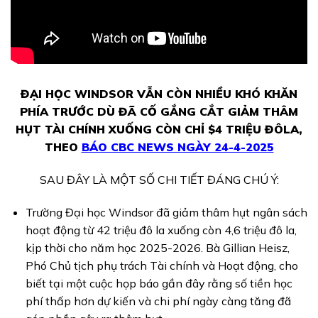
ĐẠI HỌC WINDSOR VẪN CÒN NHIỀU KHÓ KHĂN
PHÍA TRƯỚC DÙ ĐÃ CỐ GẮNG CẮT GIẢM THÂM
HỤT TÀI CHÍNH XUỐNG CÒN CHỈ $4 TRIỆU ĐÔLA,
THEO
BÁO CBC NEWS NGÀY 24-4-2025
SAU ĐÂY LÀ MỘT SỐ CHI TIẾT ĐÁNG CHÚ Ý:
Trường Đại học Windsor đã giảm thâm hụt ngân sách
hoạt động từ 42 triệu đô la xuống còn 4,6 triệu đô la,
kịp thời cho năm học 2025-2026. Bà Gillian Heisz,
Phó Chủ tịch phụ trách Tài chính và Hoạt động, cho
biết tại một cuộc họp báo gần đây rằng số tiền học
phí thấp hơn dự kiến và chi phí ngày càng tăng đã