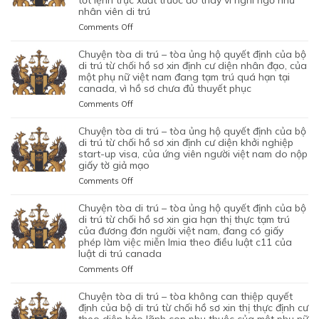
tốt lệnh trục xuất trước đó thay vì nghi ngờ như
nhân viên di trú
TÒA
ỦNG
on
Comments Off
HỘ
CHUYỆN
QUYẾT
TÒA
chuyện tòa di trú – tòa ủng hộ quyết định của bộ
ĐỊNH
DI
di trú từ chối hồ sơ xin định cư diện nhân đạo, của
CỦA
TRÚ
một phụ nữ việt nam đang tạm trú quá hạn tại
CỦA
canada, vì hồ sơ chưa đủ thuyết phục
–
CƠ
TÒA
on
Comments Off
QUAN
BÁC
CHUYỆN
CHỨC
QUYẾT
TÒA
chuyện tòa di trú – tòa ủng hộ quyết định của bộ
NĂNG
ĐỊNH
DI
di trú từ chối hồ sơ xin định cư diện khởi nghiệp
TỪ
CỦA
TRÚ
start-up visa, của ứng viên người việt nam do nộp
CHỐI
BỘ
giấy tờ giả mạo
–
HỒ
DI
TÒA
SƠ
on
Comments Off
TRÚ
ỦNG
XIN
CHUYỆN
TỪ
HỘ
BẢO
TÒA
chuyện tòa di trú – tòa ủng hộ quyết định của bộ
CHỐI
QUYẾT
LÃNH
DI
di trú từ chối hồ sơ xin gia hạn thị thực tạm trú
HỒ
ĐỊNH
VỢ
TRÚ
của đương đơn người việt nam, đang có giấy
SƠ
CỦA
phép làm việc miễn lmia theo điều luật c11 của
CHỒNG
–
XIN
BỘ
luật di trú canada
CỦA
TÒA
GIẤY
DI
1
ỦNG
PHÉP
on
Comments Off
TRÚ
CẶP
HỘ
LAO
CHUYỆN
TỪ
ĐÔI
QUYẾT
ĐỘNG
TÒA
chuyện tòa di trú – tòa không can thiệp quyết
CHỐI
CÓ
ĐỊNH
CỦA
DI
định của bộ di trú từ chối hồ sơ xin thị thực định cư
HỒ
1
CỦA
MỘT
TRÚ