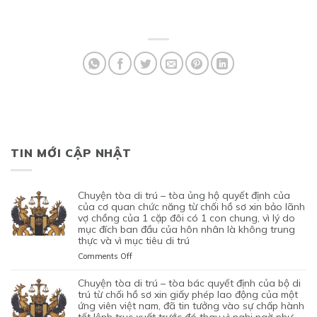
TIN MỚI CẬP NHẬT
chuyện tòa di trú – tòa ủng hộ quyết định của
của cơ quan chức năng từ chối hồ sơ xin bảo lãnh
vợ chồng của 1 cặp đôi có 1 con chung, vì lý do
mục đích ban đầu của hôn nhân là không trung
thực và vì mục tiêu di trú
on
Comments Off
CHUYỆN
TÒA
chuyện tòa di trú – tòa bác quyết định của bộ di
DI
trú từ chối hồ sơ xin giấy phép lao động của một
TRÚ
ứng viên việt nam, đã tin tưởng vào sự chấp hành
–