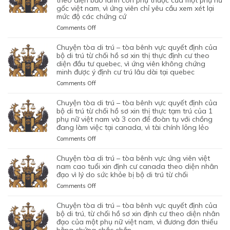
theo diện bảo lãnh con phụ thuộc của một phụ nữ
SƠ
CON
BỘ
gốc việt nam, vì ứng viên chỉ yêu cầu xem xét lại
ỨNG
–
XIN
CHUNG,
DI
mức độ các chứng cứ
VIÊN
TÒA
ĐỊNH
VÌ
TRÚ
VIỆT
ỦNG
on
Comments Off
CƯ
LÝ
TỪ
NAM,
HỘ
CHUYỆN
DIỆN
DO
CHỐI
ĐÃ
QUYẾT
TÒA
NHÂN
chuyện tòa di trú – tòa bênh vực quyết định của
MỤC
HỒ
TIN
ĐỊNH
DI
ĐẠO,
bộ di trú từ chối hồ sơ xin thị thực định cư theo
ĐÍCH
SƠ
TƯỞNG
CỦA
TRÚ
diện đầu tư quebec, vì ứng viên không chứng
CỦA
BAN
XIN
VÀO
BỘ
minh được ý định cư trú lâu dài tại quebec
–
MỘT
ĐẦU
ĐỊNH
SỰ
DI
TÒA
PHỤ
on
Comments Off
CỦA
CƯ
CHẤP
TRÚ
KHÔNG
NỮ
CHUYỆN
HÔN
DIỆN
HÀNH
TỪ
CAN
VIỆT
TÒA
NHÂN
KHỞI
chuyện tòa di trú – tòa bênh vực quyết định của
TỐT
CHỐI
THIỆP
NAM
DI
LÀ
NGHIỆP
bộ di trú từ chối hồ sơ xin thị thực tạm trú của 1
LỆNH
HỒ
QUYẾT
ĐANG
TRÚ
phụ nữ việt nam và 3 con để đoàn tụ với chồng
KHÔNG
START-
TRỤC
SƠ
ĐỊNH
TẠM
đang làm việc tại canada, vì tài chính lỏng lẻo
–
TRUNG
UP
XUẤT
XIN
CỦA
TRÚ
TÒA
THỰC
VISA,
TRƯỚC
GIA
on
Comments Off
BỘ
QUÁ
BÊNH
VÀ
CỦA
ĐÓ
HẠN
CHUYỆN
DI
HẠN
VỰC
VÌ
ỨNG
THAY
THỊ
TÒA
chuyện tòa di trú – tòa bênh vực ứng viên việt
TRÚ
TẠI
QUYẾT
MỤC
VIÊN
VÌ
THỰC
DI
nam cao tuổi xin định cư canada theo diện nhân
TỪ
CANADA,
ĐỊNH
TIÊU
NGƯỜI
NGHI
TẠM
TRÚ
đạo vì lý do sức khỏe bị bộ di trú từ chối
CHỐI
VÌ
CỦA
DI
VIỆT
NGỜ
TRÚ
–
HỒ
HỒ
on
Comments Off
BỘ
TRÚ
NAM
NHƯ
CỦA
TÒA
SƠ
SƠ
CHUYỆN
DI
DO
NHÂN
ĐƯƠNG
BÊNH
XIN
CHƯA
TÒA
chuyện tòa di trú – tòa bênh vực quyết định của
TRÚ
NỘP
VIÊN
ĐƠN
VỰC
THỊ
ĐỦ
DI
bộ di trú, từ chối hồ sơ xin định cư theo diện nhân
TỪ
GIẤY
DI
NGƯỜI
QUYẾT
THỰC
THUYẾT
TRÚ
đạo của một phụ nữ việt nam, vì đương đơn thiếu
CHỐI
TỜ
TRÚ
VIỆT
ĐỊNH
ĐỊNH
PHỤC
–