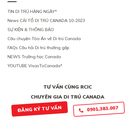
CHỒNG
CÁC
TỪ
CỦA
ĐANG
CHỨNG
CHỐI
MỘT
TIN DI TRÚ HÀNG NGÀY*
LÀM
CỨ
PHỤ
VIỆC
News CẢI TỔ DI TRÚ CANADA 10-2023
NỮ
TẠI
VIỆT
CANADA,
SỰ KIỆN & THÔNG BÁO
NAM,
VÌ
VÌ
TÀI
Câu chuyện Tòa Án về Di trú Canada
ĐƯƠNG
CHÍNH
ĐƠN
LỎNG
FAQs Câu hỏi Di trú thường gặp
THIẾU
LẺO
BẰNG
NEWS Trường học Canada
CHỨNG
YOUTUBE VisasToCanada*
CHẮC
CHẮN
TƯ VẤN CÙNG RCIC
CHUYÊN GIA DI TRÚ CANADA
ĐĂNG KÝ TƯ VẤN
0901.383.007