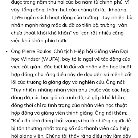
được trong năm thứ hai của ba năm từ chính phủ. Vì
vậy, tổng cộng, thâm hụt của chúng tôi là… khoảng
1,5% ngân sách hoạt động của trường.” Tuy nhiên, bà
nhấn mạnh rằng mặc dù đã có tiến bộ, trường “vẫn
chưa thoát khỏi khó khăn” và “còn rất nhiều công
việc khó khăn phía trước”.
Ông Pierre Boulos, Chủ tịch Hiệp hội Giảng viên Đại
học Windsor (WUFA), bày tỏ lo ngại về tác động của
việc cắt giảm, đặc biệt là đối với nhân viên học thuật
hợp đồng, cho rằng điều này đe dọa đến sứ mệnh cốt
lõi của trường là giảng dạy và nghiên cứu. Ông nói:
“Tuy nhiên, những nhân viên phụ thuộc vào các hợp
đồng đó, các học giả có trình độ, sẽ gặp khó khăn,”
đồng thời chỉ ra tình trạng của nhân viên học thuật
hợp đồng và giảng viên thỉnh giảng. Ông nói thêm:
“Điều đó khá đáng thất vọng vì họ là những người dễ
bị tổn thương nhất trong số các thành viên của hiệp
hội giảng viên. Chúng tôi thấy rằng điều này làm dấy