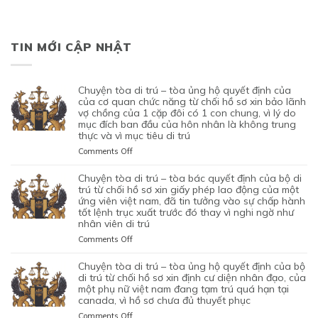
TIN MỚI CẬP NHẬT
chuyện tòa di trú – tòa ủng hộ quyết định của
của cơ quan chức năng từ chối hồ sơ xin bảo lãnh
vợ chồng của 1 cặp đôi có 1 con chung, vì lý do
mục đích ban đầu của hôn nhân là không trung
thực và vì mục tiêu di trú
on
Comments Off
CHUYỆN
TÒA
chuyện tòa di trú – tòa bác quyết định của bộ di
DI
trú từ chối hồ sơ xin giấy phép lao động của một
TRÚ
ứng viên việt nam, đã tin tưởng vào sự chấp hành
tốt lệnh trục xuất trước đó thay vì nghi ngờ như
–
nhân viên di trú
TÒA
ỦNG
on
Comments Off
HỘ
CHUYỆN
QUYẾT
TÒA
chuyện tòa di trú – tòa ủng hộ quyết định của bộ
ĐỊNH
DI
di trú từ chối hồ sơ xin định cư diện nhân đạo, của
CỦA
TRÚ
một phụ nữ việt nam đang tạm trú quá hạn tại
CỦA
canada, vì hồ sơ chưa đủ thuyết phục
–
CƠ
TÒA
on
Comments Off