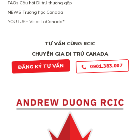
ĐƠN
LỎNG
FAQs Câu hỏi Di trú thường gặp
THIẾU
LẺO
BẰNG
NEWS Trường học Canada
CHỨNG
YOUTUBE VisasToCanada*
CHẮC
CHẮN
TƯ VẤN CÙNG RCIC
CHUYÊN GIA DI TRÚ CANADA
0901.383.007
ĐĂNG KÝ TƯ VẤN