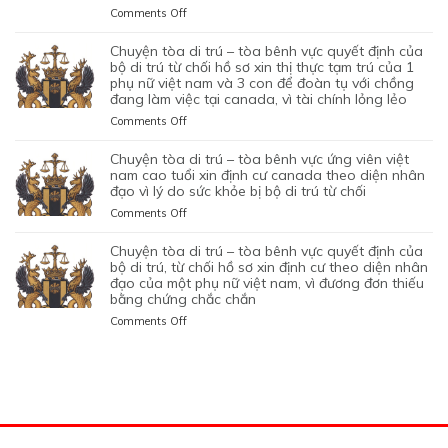
SỰ
DI
TÒA
PHỤ
on
Comments Off
CỦA
CƯ
CHẤP
TRÚ
KHÔNG
NỮ
CHUYỆN
HÔN
DIỆN
HÀNH
TỪ
CAN
VIỆT
TÒA
NHÂN
KHỞI
chuyện tòa di trú – tòa bênh vực quyết định của
TỐT
CHỐI
THIỆP
NAM
DI
LÀ
NGHIỆP
bộ di trú từ chối hồ sơ xin thị thực tạm trú của 1
LỆNH
HỒ
QUYẾT
ĐANG
TRÚ
phụ nữ việt nam và 3 con để đoàn tụ với chồng
KHÔNG
START-
TRỤC
SƠ
ĐỊNH
TẠM
đang làm việc tại canada, vì tài chính lỏng lẻo
–
TRUNG
UP
XUẤT
XIN
CỦA
TRÚ
TÒA
THỰC
VISA,
TRƯỚC
GIA
on
Comments Off
BỘ
QUÁ
BÊNH
VÀ
CỦA
ĐÓ
HẠN
CHUYỆN
DI
HẠN
VỰC
VÌ
ỨNG
THAY
THỊ
TÒA
chuyện tòa di trú – tòa bênh vực ứng viên việt
TRÚ
TẠI
QUYẾT
MỤC
VIÊN
VÌ
THỰC
DI
nam cao tuổi xin định cư canada theo diện nhân
TỪ
CANADA,
ĐỊNH
TIÊU
NGƯỜI
NGHI
TẠM
TRÚ
đạo vì lý do sức khỏe bị bộ di trú từ chối
CHỐI
VÌ
CỦA
DI
VIỆT
NGỜ
TRÚ
–
HỒ
HỒ
on
Comments Off
BỘ
TRÚ
NAM
NHƯ
CỦA
TÒA
SƠ
SƠ
CHUYỆN
DI
DO
NHÂN
ĐƯƠNG
BÊNH
XIN
CHƯA
TÒA
chuyện tòa di trú – tòa bênh vực quyết định của
TRÚ
NỘP
VIÊN
ĐƠN
VỰC
THỊ
ĐỦ
DI
bộ di trú, từ chối hồ sơ xin định cư theo diện nhân
TỪ
GIẤY
DI
NGƯỜI
QUYẾT
THỰC
THUYẾT
TRÚ
đạo của một phụ nữ việt nam, vì đương đơn thiếu
CHỐI
TỜ
TRÚ
VIỆT
ĐỊNH
ĐỊNH
PHỤC
bằng chứng chắc chắn
–
HỒ
GIẢ
NAM,
CỦA
CƯ
TÒA
SƠ
MẠO
on
Comments Off
ĐANG
BỘ
THEO
BÊNH
XIN
CHUYỆN
CÓ
DI
DIỆN
VỰC
THỊ
TÒA
GIẤY
TRÚ
BẢO
ỨNG
THỰC
DI
PHÉP
TỪ
LÃNH
VIÊN
ĐỊNH
TRÚ
LÀM
CHỐI
CON
VIỆT
CƯ
–
VIỆC
HỒ
PHỤ
NAM
THEO
TÒA
MIỄN
SƠ
THUỘC
CAO
DIỆN
BÊNH
LMIA
XIN
CỦA