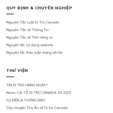
TUỔI
ĐẦU
VỰC
THEO
THỊ
MỘT
XIN
TƯ
QUYẾT
QUY ĐỊNH & CHUYÊN NGHIỆP
ĐIỀU
THỰC
PHỤ
ĐỊNH
QUEBEC,
ĐỊNH
LUẬT
TẠM
NỮ
CƯ
VÌ
CỦA
C11
TRÚ
GỐC
CANADA
ỨNG
BỘ
CỦA
CỦA
VIỆT
Nguyên Tắc Luật Di Trú Canada
THEO
VIÊN
DI
LUẬT
1
NAM,
DIỆN
KHÔNG
TRÚ,
DI
PHỤ
Nguyên Tắc về Thông Tin
VÌ
NHÂN
CHỨNG
TỪ
TRÚ
NỮ
ỨNG
ĐẠO
MINH
CHỐI
Nguyên Tắc về Tính riêng tư
CANADA
VIỆT
VIÊN
VÌ
ĐƯỢC
HỒ
NAM
CHỈ
LÝ
Ý
Nguyên tắc sử dụng website
SƠ
VÀ
YÊU
DO
ĐỊNH
XIN
3
CẦU
SỨC
Nguyên tắc thảo luận mạng xã hội
CƯ
ĐỊNH
CON
XEM
KHỎE
TRÚ
CƯ
ĐỂ
XÉT
BỊ
LÂU
THEO
ĐOÀN
LẠI
BỘ
DÀI
DIỆN
TỤ
MỨC
DI
THƯ VIỆN
TẠI
NHÂN
VỚI
ĐỘ
TRÚ
QUEBEC
ĐẠO
CHỒNG
CÁC
TỪ
CỦA
ĐANG
CHỨNG
CHỐI
MỘT
TIN DI TRÚ HÀNG NGÀY*
LÀM
CỨ
PHỤ
VIỆC
News CẢI TỔ DI TRÚ CANADA 10-2023
NỮ
TẠI
VIỆT
CANADA,
SỰ KIỆN & THÔNG BÁO
NAM,
VÌ
VÌ
TÀI
Câu chuyện Tòa Án về Di trú Canada
ĐƯƠNG
CHÍNH