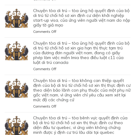
QUAN
BÁC
CHUYỆN
CHỨC
QUYẾT
TÒA
chuyện tòa di trú – tòa ủng hộ quyết định của bộ
NĂNG
ĐỊNH
DI
di trú từ chối hồ sơ xin định cư diện khởi nghiệp
TỪ
CỦA
TRÚ
start-up visa, của ứng viên người việt nam do nộp
CHỐI
BỘ
giấy tờ giả mạo
–
HỒ
DI
TÒA
SƠ
on
Comments Off
TRÚ
ỦNG
XIN
CHUYỆN
TỪ
HỘ
BẢO
TÒA
chuyện tòa di trú – tòa ủng hộ quyết định của bộ
CHỐI
QUYẾT
LÃNH
DI
di trú từ chối hồ sơ xin gia hạn thị thực tạm trú
HỒ
ĐỊNH
VỢ
TRÚ
của đương đơn người việt nam, đang có giấy
SƠ
CỦA
phép làm việc miễn lmia theo điều luật c11 của
CHỒNG
–
XIN
BỘ
luật di trú canada
CỦA
TÒA
GIẤY
DI
1
ỦNG
PHÉP
on
Comments Off
TRÚ
CẶP
HỘ
LAO
CHUYỆN
TỪ
ĐÔI
QUYẾT
ĐỘNG
TÒA
chuyện tòa di trú – tòa không can thiệp quyết
CHỐI
CÓ
ĐỊNH
CỦA
DI
định của bộ di trú từ chối hồ sơ xin thị thực định cư
HỒ
1
CỦA
MỘT
TRÚ
theo diện bảo lãnh con phụ thuộc của một phụ nữ
SƠ
CON
BỘ
gốc việt nam, vì ứng viên chỉ yêu cầu xem xét lại
ỨNG
–
XIN
CHUNG,
DI
mức độ các chứng cứ
VIÊN
TÒA
ĐỊNH
VÌ
TRÚ
VIỆT
ỦNG
on
Comments Off
CƯ
LÝ
TỪ
NAM,
HỘ
CHUYỆN
DIỆN
DO
CHỐI
ĐÃ
QUYẾT
TÒA
NHÂN
chuyện tòa di trú – tòa bênh vực quyết định của
MỤC
HỒ
TIN
ĐỊNH
DI
ĐẠO,
bộ di trú từ chối hồ sơ xin thị thực định cư theo
ĐÍCH
SƠ
TƯỞNG
CỦA
TRÚ
diện đầu tư quebec, vì ứng viên không chứng
CỦA
BAN
XIN
VÀO
BỘ
minh được ý định cư trú lâu dài tại quebec
–
MỘT
ĐẦU
ĐỊNH