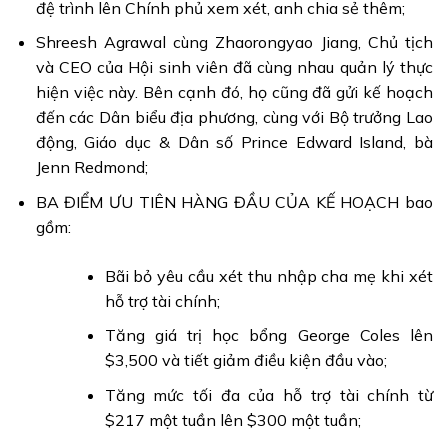
đệ trình lên Chính phủ xem xét, anh chia sẻ thêm;
Shreesh Agrawal cùng Zhaorongyao Jiang, Chủ tịch
và CEO của Hội sinh viên đã cùng nhau quản lý thực
hiện việc này. Bên cạnh đó, họ cũng đã gửi kế hoạch
đến các Dân biểu địa phương, cùng với Bộ trưởng Lao
động, Giáo dục & Dân số Prince Edward Island, bà
Jenn Redmond;
BA ĐIỂM ƯU TIÊN HÀNG ĐẦU CỦA KẾ HOẠCH bao
gồm:
Bãi bỏ yêu cầu xét thu nhập cha mẹ khi xét
hỗ trợ tài chính;
Tăng giá trị học bổng George Coles lên
$3,500 và tiết giảm điều kiện đầu vào;
Tăng mức tối đa của hỗ trợ tài chính từ
$217 một tuần lên $300 một tuần;