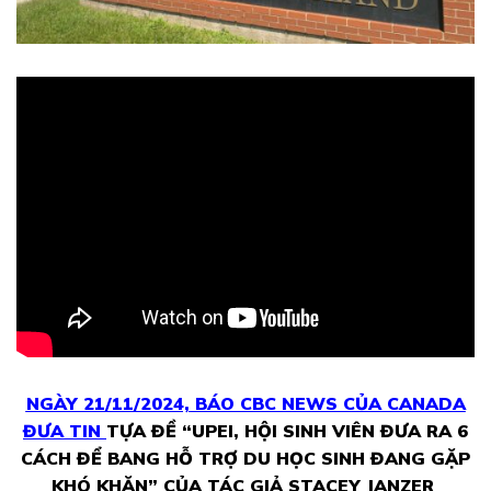
N
GÀY 21/11/2024, BÁO CBC NEWS CỦA CANADA
ĐƯA TIN
TỰA ĐỀ “UPEI, HỘI SINH VIÊN ĐƯA RA 6
CÁCH ĐỂ BANG HỖ TRỢ DU HỌC SINH ĐANG GẶP
KHÓ KHĂN” CỦA TÁC GIẢ STACEY JANZER