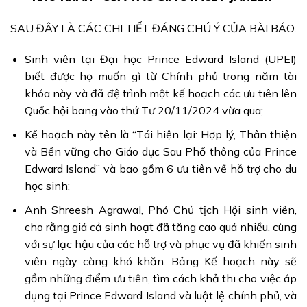
SAU ĐÂY LÀ CÁC CHI TIẾT ĐÁNG CHÚ Ý CỦA BÀI BÁO:
Sinh viên tại Đại học Prince Edward Island (UPEI)
biết được họ muốn gì từ Chính phủ trong năm tài
khóa này và đã đệ trình một kế hoạch các ưu tiên lên
Quốc hội bang vào thứ Tư 20/11/2024 vừa qua;
Kế hoạch này tên là “Tái hiện lại: Hợp lý, Thân thiện
và Bền vững cho Giáo dục Sau Phổ thông của Prince
Edward Island” và bao gồm 6 ưu tiên về hỗ trợ cho du
học sinh;
Anh Shreesh Agrawal, Phó Chủ tịch Hội sinh viên,
cho rằng giá cả sinh hoạt đã tăng cao quá nhiều, cùng
với sự lạc hậu của các hỗ trợ và phục vụ đã khiến sinh
viên ngày càng khó khăn. Bảng Kế hoạch này sẽ
gồm những điểm ưu tiên, tìm cách khả thi cho việc áp
dụng tại Prince Edward Island và luật lệ chính phủ, và