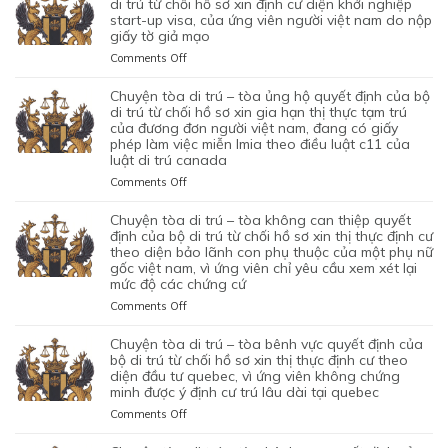
di trú từ chối hồ sơ xin định cư diện khởi nghiệp
TỪ
CỦA
TRÚ
start-up visa, của ứng viên người việt nam do nộp
CHỐI
BỘ
giấy tờ giả mạo
–
HỒ
DI
TÒA
SƠ
on
Comments Off
TRÚ
ỦNG
XIN
CHUYỆN
TỪ
HỘ
BẢO
TÒA
chuyện tòa di trú – tòa ủng hộ quyết định của bộ
CHỐI
QUYẾT
LÃNH
DI
di trú từ chối hồ sơ xin gia hạn thị thực tạm trú
HỒ
ĐỊNH
VỢ
TRÚ
của đương đơn người việt nam, đang có giấy
SƠ
CỦA
phép làm việc miễn lmia theo điều luật c11 của
CHỒNG
–
XIN
BỘ
luật di trú canada
CỦA
TÒA
GIẤY
DI
1
ỦNG
PHÉP
on
Comments Off
TRÚ
CẶP
HỘ
LAO
CHUYỆN
TỪ
ĐÔI
QUYẾT
ĐỘNG
TÒA
chuyện tòa di trú – tòa không can thiệp quyết
CHỐI
CÓ
ĐỊNH
CỦA
DI
định của bộ di trú từ chối hồ sơ xin thị thực định cư
HỒ
1
CỦA
MỘT
TRÚ
theo diện bảo lãnh con phụ thuộc của một phụ nữ
SƠ
CON
BỘ
gốc việt nam, vì ứng viên chỉ yêu cầu xem xét lại
ỨNG
–
XIN
CHUNG,
DI
mức độ các chứng cứ
VIÊN
TÒA
ĐỊNH
VÌ
TRÚ
VIỆT
ỦNG
on
Comments Off
CƯ
LÝ
TỪ
NAM,
HỘ
CHUYỆN
DIỆN
DO
CHỐI
ĐÃ
QUYẾT
TÒA
NHÂN
chuyện tòa di trú – tòa bênh vực quyết định của
MỤC
HỒ
TIN
ĐỊNH
DI
ĐẠO,
bộ di trú từ chối hồ sơ xin thị thực định cư theo
ĐÍCH
SƠ
TƯỞNG
CỦA
TRÚ
diện đầu tư quebec, vì ứng viên không chứng
CỦA
BAN
XIN
VÀO
BỘ
minh được ý định cư trú lâu dài tại quebec
–
MỘT
ĐẦU
ĐỊNH
SỰ
DI
TÒA
PHỤ
on
Comments Off
CỦA
CƯ
CHẤP
TRÚ
KHÔNG
NỮ
CHUYỆN
HÔN
DIỆN
HÀNH
TỪ
CAN
VIỆT
TÒA
NHÂN
KHỞI