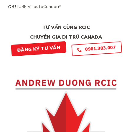
CHỨNG
YOUTUBE VisasToCanada*
CHẮC
CHẮN
TƯ VẤN CÙNG RCIC
CHUYÊN GIA DI TRÚ CANADA
0901.383.007
ĐĂNG KÝ TƯ VẤN