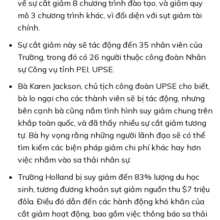
về sự cắt giảm 8 chương trình đào tạo, và giảm quy
mô 3 chương trình khác, vì đối diện với sụt giảm tài
chính.
Sự cắt giảm này sẽ tác động đến 35 nhân viên của
Trường, trong đó có 26 người thuộc công đoàn Nhân
sự Công vụ tỉnh PEI, UPSE.
Bà Karen Jackson, chủ tịch công đoàn UPSE cho biết,
bà lo ngại cho các thành viên sẽ bị tác động, nhưng
bên cạnh bà cũng nắm tình hình suy giảm chung trên
khắp toàn quốc, và đã thấy nhiều sự cắt giảm tương
tự. Bà hy vọng rằng những người lãnh đạo sẽ có thể
tìm kiếm các biện pháp giảm chi phí khác hay hơn
việc nhắm vào sa thải nhân sự.
Trường Holland bị suy giảm đến 83% lượng du học
sinh, tương đương khoản sụt giảm nguồn thu $7 triệu
đôla. Điều đó dẫn đến các hành động khó khăn của
cắt giảm hoạt động, bao gồm việc thông báo sa thải