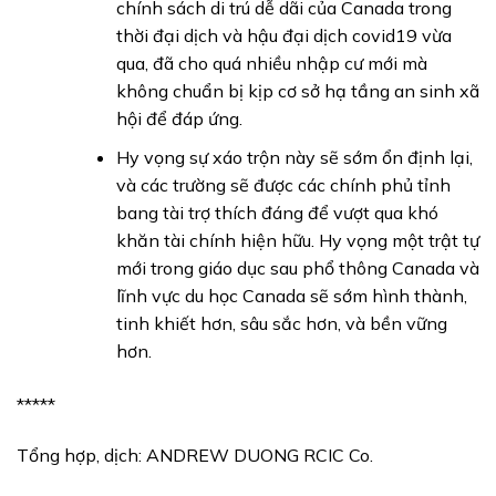
chính sách di trú dễ dãi của Canada trong
thời đại dịch và hậu đại dịch covid19 vừa
qua, đã cho quá nhiều nhập cư mới mà
không chuẩn bị kịp cơ sở hạ tầng an sinh xã
hội để đáp ứng.
Hy vọng sự xáo trộn này sẽ sớm ổn định lại,
và các trường sẽ được các chính phủ tỉnh
bang tài trợ thích đáng để vượt qua khó
khăn tài chính hiện hữu. Hy vọng một trật tự
mới trong giáo dục sau phổ thông Canada và
lĩnh vực du học Canada sẽ sớm hình thành,
tinh khiết hơn, sâu sắc hơn, và bền vững
hơn.
*****
Tổng hợp, dịch: ANDREW DUONG RCIC Co.