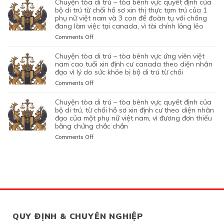
chuyện tòa di trú – tòa bênh vực quyết định của
TỐT
CHỐI
THIỆP
NAM
DI
LÀ
NGHIỆP
bộ di trú từ chối hồ sơ xin thị thực tạm trú của 1
LỆNH
HỒ
QUYẾT
ĐANG
TRÚ
phụ nữ việt nam và 3 con để đoàn tụ với chồng
KHÔNG
START-
TRỤC
SƠ
ĐỊNH
TẠM
đang làm việc tại canada, vì tài chính lỏng lẻo
–
TRUNG
UP
XUẤT
XIN
CỦA
TRÚ
TÒA
THỰC
VISA,
TRƯỚC
GIA
on
Comments Off
BỘ
QUÁ
BÊNH
VÀ
CỦA
ĐÓ
HẠN
CHUYỆN
DI
HẠN
VỰC
VÌ
ỨNG
THAY
THỊ
TÒA
chuyện tòa di trú – tòa bênh vực ứng viên việt
TRÚ
TẠI
QUYẾT
MỤC
VIÊN
VÌ
THỰC
DI
nam cao tuổi xin định cư canada theo diện nhân
TỪ
CANADA,
ĐỊNH
TIÊU
NGƯỜI
NGHI
TẠM
TRÚ
đạo vì lý do sức khỏe bị bộ di trú từ chối
CHỐI
VÌ
CỦA
DI
VIỆT
NGỜ
TRÚ
–
HỒ
HỒ
on
Comments Off
BỘ
TRÚ
NAM
NHƯ
CỦA
TÒA
SƠ
SƠ
CHUYỆN
DI
DO
NHÂN
ĐƯƠNG
BÊNH
XIN
CHƯA
TÒA
chuyện tòa di trú – tòa bênh vực quyết định của
TRÚ
NỘP
VIÊN
ĐƠN
VỰC
THỊ
ĐỦ
DI
bộ di trú, từ chối hồ sơ xin định cư theo diện nhân
TỪ
GIẤY
DI
NGƯỜI
QUYẾT
THỰC
THUYẾT
TRÚ
đạo của một phụ nữ việt nam, vì đương đơn thiếu
CHỐI
TỜ
TRÚ
VIỆT
ĐỊNH
ĐỊNH
PHỤC
bằng chứng chắc chắn
–
HỒ
GIẢ
NAM,
CỦA
CƯ
TÒA
SƠ
MẠO
on
Comments Off
ĐANG
BỘ
THEO
BÊNH
XIN
CHUYỆN
CÓ
DI
DIỆN
VỰC
THỊ
TÒA
GIẤY
TRÚ
BẢO
ỨNG
THỰC
DI
PHÉP
TỪ
LÃNH
VIÊN
ĐỊNH
TRÚ
LÀM
CHỐI
CON
VIỆT
CƯ
–
VIỆC
HỒ
PHỤ
NAM
THEO
TÒA
MIỄN
SƠ
THUỘC
CAO
DIỆN
BÊNH
LMIA
XIN
CỦA
TUỔI
ĐẦU
VỰC
THEO
THỊ
MỘT
XIN
TƯ
QUYẾT
QUY ĐỊNH & CHUYÊN NGHIỆP
ĐIỀU
THỰC
PHỤ
ĐỊNH
QUEBEC,
ĐỊNH
LUẬT
TẠM