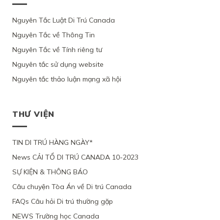
NỮ
CƯ
VÌ
CỦA
C11
TRÚ
GỐC
CANADA
ỨNG
BỘ
CỦA
CỦA
VIỆT
Nguyên Tắc Luật Di Trú Canada
THEO
VIÊN
DI
LUẬT
1
NAM,
DIỆN
KHÔNG
TRÚ,
DI
PHỤ
Nguyên Tắc về Thông Tin
VÌ
NHÂN
CHỨNG
TỪ
TRÚ
NỮ
ỨNG
ĐẠO
MINH
CHỐI
Nguyên Tắc về Tính riêng tư
CANADA
VIỆT
VIÊN
VÌ
ĐƯỢC
HỒ
NAM
CHỈ
LÝ
Ý
Nguyên tắc sử dụng website
SƠ
VÀ
YÊU
DO
ĐỊNH
XIN
3
CẦU
SỨC
Nguyên tắc thảo luận mạng xã hội
CƯ
ĐỊNH
CON
XEM
KHỎE
TRÚ
CƯ
ĐỂ
XÉT
BỊ
LÂU
THEO
ĐOÀN
LẠI
BỘ
DÀI
DIỆN
TỤ
MỨC
DI
THƯ VIỆN
TẠI
NHÂN
VỚI
ĐỘ
TRÚ
QUEBEC
ĐẠO
CHỒNG
CÁC
TỪ
CỦA
ĐANG
CHỨNG
CHỐI
MỘT
TIN DI TRÚ HÀNG NGÀY*
LÀM
CỨ
PHỤ
VIỆC
News CẢI TỔ DI TRÚ CANADA 10-2023
NỮ
TẠI
VIỆT
CANADA,
SỰ KIỆN & THÔNG BÁO
NAM,
VÌ
VÌ
TÀI
Câu chuyện Tòa Án về Di trú Canada
ĐƯƠNG
CHÍNH
ĐƠN
LỎNG
FAQs Câu hỏi Di trú thường gặp
THIẾU
LẺO
BẰNG
NEWS Trường học Canada