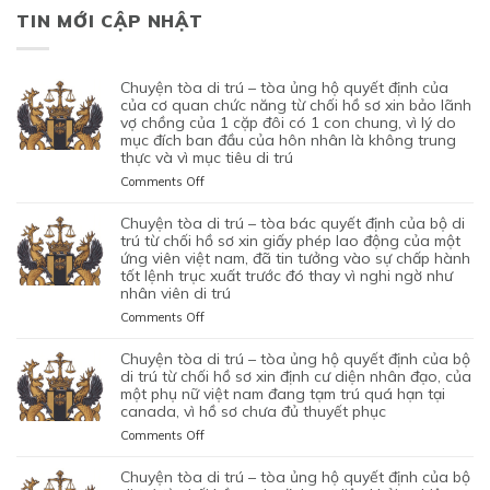
TIN MỚI CẬP NHẬT
chuyện tòa di trú – tòa ủng hộ quyết định của
của cơ quan chức năng từ chối hồ sơ xin bảo lãnh
vợ chồng của 1 cặp đôi có 1 con chung, vì lý do
mục đích ban đầu của hôn nhân là không trung
thực và vì mục tiêu di trú
on
Comments Off
CHUYỆN
TÒA
chuyện tòa di trú – tòa bác quyết định của bộ di
DI
trú từ chối hồ sơ xin giấy phép lao động của một
TRÚ
ứng viên việt nam, đã tin tưởng vào sự chấp hành
tốt lệnh trục xuất trước đó thay vì nghi ngờ như
–
nhân viên di trú
TÒA
ỦNG
on
Comments Off
HỘ
CHUYỆN
QUYẾT
TÒA
chuyện tòa di trú – tòa ủng hộ quyết định của bộ
ĐỊNH
DI
di trú từ chối hồ sơ xin định cư diện nhân đạo, của
CỦA
TRÚ
một phụ nữ việt nam đang tạm trú quá hạn tại
CỦA
canada, vì hồ sơ chưa đủ thuyết phục
–
CƠ
TÒA
on
Comments Off
QUAN
BÁC
CHUYỆN
CHỨC
QUYẾT
TÒA
chuyện tòa di trú – tòa ủng hộ quyết định của bộ
NĂNG
ĐỊNH
DI