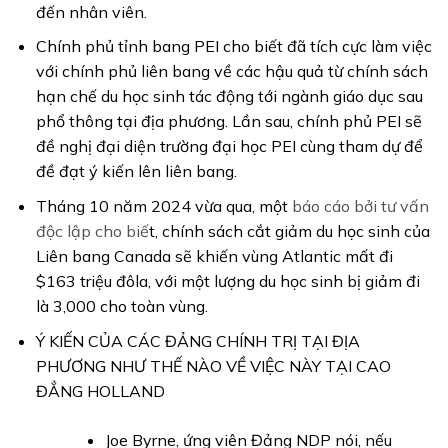
đến nhân viên.
Chính phủ tỉnh bang PEI cho biết đã tích cực làm việc
với chính phủ liên bang về các hậu quả từ chính sách
hạn chế du học sinh tác động tới ngành giáo dục sau
phổ thông tại địa phương. Lần sau, chính phủ PEI sẽ
đề nghị đại diện trường đại học PEI cùng tham dự để
đề đạt ý kiến lên liên bang.
Tháng 10 năm 2024 vừa qua, một
báo cáo bởi tư vấn
độc lập cho biế
t, chính sách cắt giảm du học sinh của
Liên bang Canada sẽ khiến vùng Atlantic mất đi
$163 triệu đôla, với một lượng du học sinh bị giảm đi
là 3,000 cho toàn vùng.
Ý KIẾN CỦA CÁC ĐẢNG CHÍNH TRỊ TẠI ĐỊA
PHƯƠNG NHƯ THẾ NÀO VỀ VIỆC NÀY TẠI CAO
ĐẲNG HOLLAND
Joe Byrne, ứng viên Đảng NDP nói, nếu