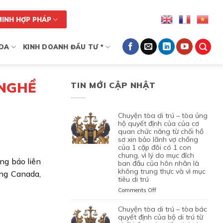
MINH HỢP PHÁP
DA
KINH DOANH ĐẦU TƯ *
 NGHỀ
TIN MỚI CẬP NHẬT
chuyện tòa di trú – tòa ủng
hộ quyết định của của cơ
quan chức năng từ chối hồ
sơ xin bảo lãnh vợ chồng
của 1 cặp đôi có 1 con
chung, vì lý do mục đích
ng báo liên
ban đầu của hôn nhân là
không trung thực và vì mục
ờng Canada,
tiêu di trú
on
Comments Off
CHUYỆN
TÒA
chuyện tòa di trú – tòa bác
DI
quyết định của bộ di trú từ