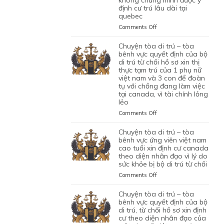
NHÂN
VÌ
định cư trú lâu dài tại
ỨNG
XIN
CAN
VIÊN
HỒ
quebec
VIÊN
GIA
THIỆP
DI
SƠ
NGƯỜI
HẠN
QUYẾT
on
Comments Off
TRÚ
CHƯA
VIỆT
THỊ
ĐỊNH
CHUYỆN
ĐỦ
NAM
THỰC
CỦA
TÒA
chuyện tòa di trú – tòa
THUYẾT
DO
TẠM
BỘ
DI
bênh vực quyết định của bộ
PHỤC
NỘP
TRÚ
DI
TRÚ
di trú từ chối hồ sơ xin thị
GIẤY
CỦA
TRÚ
thực tạm trú của 1 phụ nữ
–
TỜ
ĐƯƠNG
TỪ
việt nam và 3 con để đoàn
TÒA
GIẢ
ĐƠN
tụ với chồng đang làm việc
CHỐI
BÊNH
MẠO
tại canada, vì tài chính lỏng
NGƯỜI
HỒ
VỰC
lẻo
VIỆT
SƠ
QUYẾT
NAM,
XIN
ĐỊNH
on
Comments Off
ĐANG
THỊ
CỦA
CHUYỆN
CÓ
THỰC
BỘ
TÒA
chuyện tòa di trú – tòa
GIẤY
ĐỊNH
DI
DI
bênh vực ứng viên việt nam
PHÉP
CƯ
TRÚ
TRÚ
cao tuổi xin định cư canada
LÀM
THEO
TỪ
theo diện nhân đạo vì lý do
–
VIỆC
DIỆN
CHỐI
sức khỏe bị bộ di trú từ chối
TÒA
MIỄN
BẢO
HỒ
BÊNH
on
Comments Off
LMIA
LÃNH
SƠ
VỰC
CHUYỆN
THEO
CON
XIN
QUYẾT
TÒA
chuyện tòa di trú – tòa
ĐIỀU
PHỤ
THỊ
ĐỊNH
DI
bênh vực quyết định của bộ
LUẬT
THUỘC
THỰC
CỦA
TRÚ
di trú, từ chối hồ sơ xin định
C11
CỦA
ĐỊNH
BỘ
cư theo diện nhân đạo của
–
CỦA
MỘT
CƯ
DI