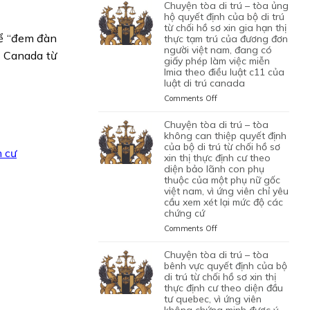
TÒA
chuyện tòa di trú – tòa ủng
1
LAO
BỘ
DI
hộ quyết định của bộ di trú
CON
ĐỘNG
DI
TRÚ
từ chối hồ sơ xin gia hạn thị
CHUNG,
CỦA
TRÚ
để “đem đàn
thực tạm trú của đương đơn
–
VÌ
MỘT
TỪ
người việt nam, đang có
TÒA
ủ Canada từ
LÝ
ỨNG
CHỐI
giấy phép làm việc miễn
ỦNG
DO
VIÊN
lmia theo điều luật c11 của
HỒ
HỘ
MỤC
VIỆT
luật di trú canada
SƠ
QUYẾT
ĐÍCH
NAM,
XIN
ĐỊNH
on
Comments Off
BAN
ĐÃ
ĐỊNH
CỦA
CHUYỆN
ĐẦU
TIN
CƯ
BỘ
TÒA
chuyện tòa di trú – tòa
CỦA
TƯỞNG
DIỆN
DI
DI
không can thiệp quyết định
HÔN
VÀO
NHÂN
TRÚ
TRÚ
của bộ di trú từ chối hồ sơ
NHÂN
SỰ
 cư
ĐẠO,
TỪ
xin thị thực định cư theo
–
LÀ
CHẤP
CỦA
CHỐI
diện bảo lãnh con phụ
TÒA
KHÔNG
HÀNH
MỘT
thuộc của một phụ nữ gốc
HỒ
ỦNG
TRUNG
TỐT
PHỤ
việt nam, vì ứng viên chỉ yêu
SƠ
HỘ
THỰC
LỆNH
NỮ
cầu xem xét lại mức độ các
XIN
QUYẾT
VÀ
TRỤC
chứng cứ
VIỆT
ĐỊNH
ĐỊNH
VÌ
XUẤT
NAM
CƯ
CỦA
on
Comments Off
MỤC
TRƯỚC
ĐANG
DIỆN
BỘ
CHUYỆN
TIÊU
ĐÓ
TẠM
KHỞI
DI
TÒA
chuyện tòa di trú – tòa
DI
THAY
TRÚ
NGHIỆP
TRÚ
DI
bênh vực quyết định của bộ
TRÚ
VÌ
QUÁ
START-
TỪ
TRÚ
di trú từ chối hồ sơ xin thị
NGHI
HẠN
UP
CHỐI
thực định cư theo diện đầu
–
NGỜ
TẠI
VISA,
tư quebec, vì ứng viên
HỒ
TÒA
NHƯ
CANADA,
CỦA
không chứng minh được ý
SƠ
KHÔNG