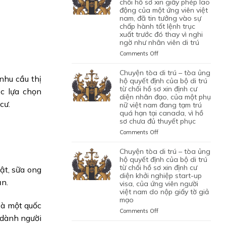
TRÚ
chối hồ sơ xin giấy phép lao
động của một ứng viên việt
–
nam, đã tin tưởng vào sự
TÒA
chấp hành tốt lệnh trục
ỦNG
xuất trước đó thay vì nghi
HỘ
ngờ như nhân viên di trú
QUYẾT
ĐỊNH
on
Comments Off
CỦA
CHUYỆN
CỦA
TÒA
chuyện tòa di trú – tòa ủng
nhu cầu thị
CƠ
DI
hộ quyết định của bộ di trú
QUAN
TRÚ
từ chối hồ sơ xin định cư
ệc lựa chọn
CHỨC
diện nhân đạo, của một phụ
–
cư.
NĂNG
nữ việt nam đang tạm trú
TÒA
quá hạn tại canada, vì hồ
TỪ
BÁC
sơ chưa đủ thuyết phục
CHỐI
QUYẾT
HỒ
ĐỊNH
on
Comments Off
SƠ
CỦA
CHUYỆN
XIN
BỘ
TÒA
chuyện tòa di trú – tòa ủng
BẢO
DI
DI
hộ quyết định của bộ di trú
LÃNH
TRÚ
TRÚ
từ chối hồ sơ xin định cư
ật, sữa ong
VỢ
TỪ
diện khởi nghiệp start-up
–
CHỒNG
ận.
CHỐI
visa, của ứng viên người
TÒA
CỦA
HỒ
việt nam do nộp giấy tờ giả
ỦNG
1
mạo
SƠ
HỘ
 à một quốc
CẶP
XIN
QUYẾT
on
Comments Off
ĐÔI
GIẤY
 dành người
ĐỊNH
CHUYỆN
CÓ
PHÉP
CỦA