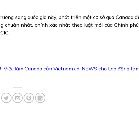
trường sang quốc gia này, phát triển một cơ sở qua Canada 
ng chuẩn nhất, chính xác nhất theo luật mới của Chính ph
CIC.
3
,
Việc làm Canada cần Vietnam có
,
NEWS cho Lao động tạm