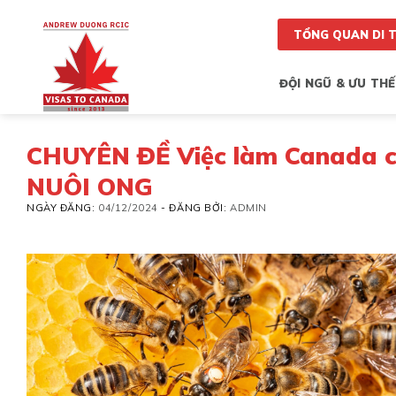
Skip
to
TỔNG QUAN DI 
content
ĐỘI NGŨ & ƯU THẾ
CHUYÊN ĐỀ Việc làm Canada 
NUÔI ONG
NGÀY ĐĂNG:
04/12/2024
-
ĐĂNG BỞI:
ADMIN