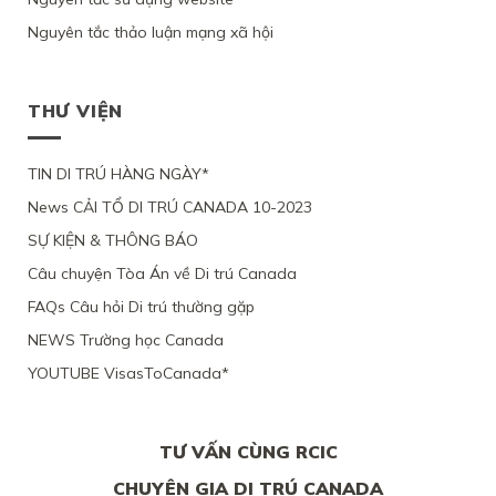
VÀ
YÊU
DO
ĐỊNH
XIN
3
CẦU
SỨC
Nguyên tắc thảo luận mạng xã hội
CƯ
ĐỊNH
CON
XEM
KHỎE
TRÚ
CƯ
ĐỂ
XÉT
BỊ
LÂU
THEO
ĐOÀN
LẠI
BỘ
DÀI
DIỆN
TỤ
MỨC
DI
THƯ VIỆN
TẠI
NHÂN
VỚI
ĐỘ
TRÚ
QUEBEC
ĐẠO
CHỒNG
CÁC
TỪ
CỦA
ĐANG
CHỨNG
CHỐI
MỘT
TIN DI TRÚ HÀNG NGÀY*
LÀM
CỨ
PHỤ
VIỆC
News CẢI TỔ DI TRÚ CANADA 10-2023
NỮ
TẠI
VIỆT
CANADA,
SỰ KIỆN & THÔNG BÁO
NAM,
VÌ
VÌ
TÀI
Câu chuyện Tòa Án về Di trú Canada
ĐƯƠNG
CHÍNH
ĐƠN
LỎNG
FAQs Câu hỏi Di trú thường gặp
THIẾU
LẺO
BẰNG
NEWS Trường học Canada
CHỨNG
YOUTUBE VisasToCanada*
CHẮC
CHẮN
TƯ VẤN CÙNG RCIC
CHUYÊN GIA DI TRÚ CANADA