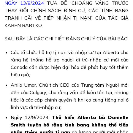
NGÀY 13/9/2024
TỰA ĐỀ “CHOÁNG VÁNG TRƯỚC
THAY ĐỔI CHÍNH SÁCH ĐỊNH CƯ, CÁC TỈNH BANG
TRANH CÃI VỀ TIẾP NHẬN TỊ NẠN” CỦA TÁC GIẢ
KAREN BARTKO
SAU ĐÂY LÀ CÁC CHI TIẾT ĐÁNG CHÚ Ý CỦA BÀI BÁO:
Các tổ chức hỗ trợ tị nạn và nhập cư tại Alberta cho
rằng hệ thống hỗ trợ người di trú-nhập cư mới của
Canada cần được hiện đại hóa để phát huy tốt thêm
hiệu quả;
Anila Umar, Chủ tịch CEO của Trung tâm Người mới
đến của Calgary, cho rằng vấn đề luôn tồn tại, nhưng
tiếc là các cấp chính quyền ít khi có cùng tiếng nói ở
lĩnh vực di trú-nhập cư;
Ngày 12/9/2024,
Thủ hiến Alberta bà Danielle
Smith tuyên bố rằng tỉnh bang không thể tiếp
nhận thêm người tị nạn
do lượng người mới nhập