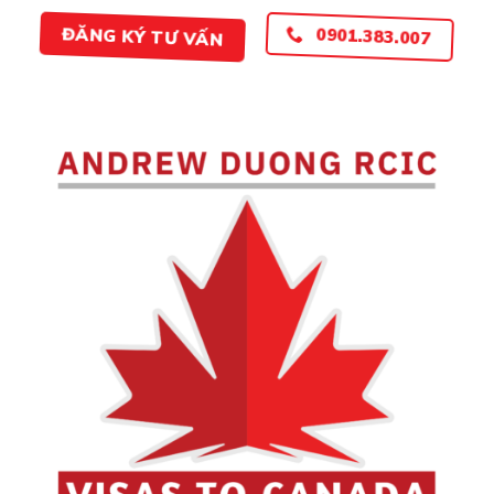
ĐĂNG KÝ TƯ VẤN
0901.383.007