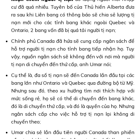
cư đã quá nhiều. Tuyên bố của Thủ hiến Alberta đưa
ra sau khi Liên bang có thông báo sẽ chia sẻ lượng tị
nạn mới cho các tỉnh bang khác ngoài Quebec và
Ontario, 2 bang vốn đã bị quá tải người tị nạn;
Chính phủ Canada đã hứa sẽ cung cấp ngân sách để
hỗ trợ người tị nạn cho tỉnh bang tiếp nhận họ. Tuy
vậy, nguồn ngân sách sẽ không đến với nơi mà người
tị nạn di chuyển đến thứ cấp, anh Umar nói;
Cụ thể là, đa số tị nạn sẽ đến Canada lần đầu tại các
bang lớn như Ontario và Quebec qua đường bộ từ Mỹ.
Nhưng sau đó, theo xu hướng tìm nơi thích hợp với
mức sống rẻ, họ sẽ có thể di chuyển đến bang khác,
đó là di chuyển thứ cấp, và đó là quyền của họ. Nhưng
ngân sách cấp cho việc hỗ trợ tị nạn lại không di
chuyển theo;
Umar chia sẻ lần đầu tiên người Canada than phiền