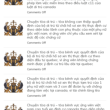
CỦA
phép làm việc miễn lmia theo điều luật c11 của
CHỒNG
–
XIN
BỘ
luật di trú canada
CỦA
TÒA
GIẤY
DI
1
ỦNG
PHÉP
on
Comments Off
TRÚ
CẶP
HỘ
LAO
CHUYỆN
TỪ
ĐÔI
QUYẾT
ĐỘNG
TÒA
chuyện tòa di trú – tòa không can thiệp quyết
CHỐI
CÓ
ĐỊNH
CỦA
DI
định của bộ di trú từ chối hồ sơ xin thị thực định cư
HỒ
1
CỦA
MỘT
TRÚ
theo diện bảo lãnh con phụ thuộc của một phụ nữ
SƠ
CON
BỘ
gốc việt nam, vì ứng viên chỉ yêu cầu xem xét lại
ỨNG
–
XIN
CHUNG,
DI
mức độ các chứng cứ
VIÊN
TÒA
ĐỊNH
VÌ
TRÚ
VIỆT
ỦNG
on
Comments Off
CƯ
LÝ
TỪ
NAM,
HỘ
CHUYỆN
DIỆN
DO
CHỐI
ĐÃ
QUYẾT
TÒA
NHÂN
chuyện tòa di trú – tòa bênh vực quyết định của
MỤC
HỒ
TIN
ĐỊNH
DI
ĐẠO,
bộ di trú từ chối hồ sơ xin thị thực định cư theo
ĐÍCH
SƠ
TƯỞNG
CỦA
TRÚ
diện đầu tư quebec, vì ứng viên không chứng
CỦA
BAN
XIN
VÀO
BỘ
minh được ý định cư trú lâu dài tại quebec
–
MỘT
ĐẦU
ĐỊNH
SỰ
DI
TÒA
PHỤ
on
Comments Off
CỦA
CƯ
CHẤP
TRÚ
KHÔNG
NỮ
CHUYỆN
HÔN
DIỆN
HÀNH
TỪ
CAN
VIỆT
TÒA
NHÂN
KHỞI
chuyện tòa di trú – tòa bênh vực quyết định của
TỐT
CHỐI
THIỆP
NAM
DI
LÀ
NGHIỆP
bộ di trú từ chối hồ sơ xin thị thực tạm trú của 1
LỆNH
HỒ
QUYẾT
ĐANG
TRÚ
phụ nữ việt nam và 3 con để đoàn tụ với chồng
KHÔNG
START-
TRỤC
SƠ
ĐỊNH
TẠM
đang làm việc tại canada, vì tài chính lỏng lẻo
–
TRUNG
UP
XUẤT
XIN
CỦA
TRÚ
TÒA
THỰC
VISA,
TRƯỚC
GIA
on
Comments Off
BỘ
QUÁ
BÊNH
VÀ
CỦA
ĐÓ
HẠN
CHUYỆN
DI
HẠN
VỰC
VÌ
ỨNG
THAY
THỊ
TÒA
chuyện tòa di trú – tòa bênh vực ứng viên việt
TRÚ
TẠI
QUYẾT
MỤC
VIÊN
VÌ
THỰC
DI
nam cao tuổi xin định cư canada theo diện nhân
TỪ
CANADA,