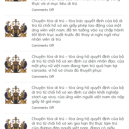
thực và vì mục tiêu di trú
on
Comments Off
CHUYỆN
TÒA
chuyện tòa di trú – tòa bác quyết định của bộ di
DI
trú từ chối hồ sơ xin giấy phép lao động của một
TRÚ
ứng viên việt nam, đã tin tưởng vào sự chấp hành
tốt lệnh trục xuất trước đó thay vì nghi ngờ như
–
nhân viên di trú
TÒA
ỦNG
on
Comments Off
HỘ
CHUYỆN
QUYẾT
TÒA
chuyện tòa di trú – tòa ủng hộ quyết định của bộ
ĐỊNH
DI
di trú từ chối hồ sơ xin định cư diện nhân đạo, của
CỦA
TRÚ
một phụ nữ việt nam đang tạm trú quá hạn tại
CỦA
canada, vì hồ sơ chưa đủ thuyết phục
–
CƠ
TÒA
on
Comments Off
QUAN
BÁC
CHUYỆN
CHỨC
QUYẾT
TÒA
chuyện tòa di trú – tòa ủng hộ quyết định của bộ
NĂNG
ĐỊNH
DI
di trú từ chối hồ sơ xin định cư diện khởi nghiệp
TỪ
CỦA
TRÚ
start-up visa, của ứng viên người việt nam do nộp
CHỐI
BỘ
giấy tờ giả mạo
–
HỒ
DI
TÒA
SƠ
on
Comments Off
TRÚ
ỦNG
XIN
CHUYỆN
TỪ
HỘ
BẢO
TÒA
chuyện tòa di trú – tòa ủng hộ quyết định của bộ
CHỐI
QUYẾT
LÃNH
DI
di trú từ chối hồ sơ xin gia hạn thị thực tạm trú
HỒ
ĐỊNH
VỢ
TRÚ
của đương đơn người việt nam, đang có giấy
SƠ