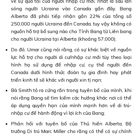
về sự quá tải của người nhập cư mới, nhất là sau làn
sóng người Ucraina vào Canada gần đây. Bang
Alberta đã phải tiếp nhận gần 22% của tổng số
250,000 người Ucraina đến Canada, tuy vậy không có
nguồn hỗ trợ bổ sung nào cho Tỉnh Bang từ Liên bang
cho người Ucraina tại Alberta (khoảng 57,000);
Do đó, Umar cũng nói rằng, có sự khác biệt về nguồn
lực hỗ trợ cho người di cư/nhập cư mới tùy theo loại
hình họ sử dụng để nhập cư, cụ thể người đến
Canada dưới hình thức đoàn tụ gia đình hay phát
triển kinh tế sẽ khác với người xin tị nạn;
Bà Smith tỏ ra cứng rắn trong tuyên bố của mình, khi
nói rằng Bang sẽ tìm kiếm các hướng khác nơi có thể
áp dụng quyền hạn của mình mạnh hơn về di trú-
nhập cư để hành động vì lợi ích của Bang;
Phản hồi với tuyên bố của Thủ hiến Alberta, Bộ
trưởng Di trú Marc Miller cho rằng có thể có sự chính