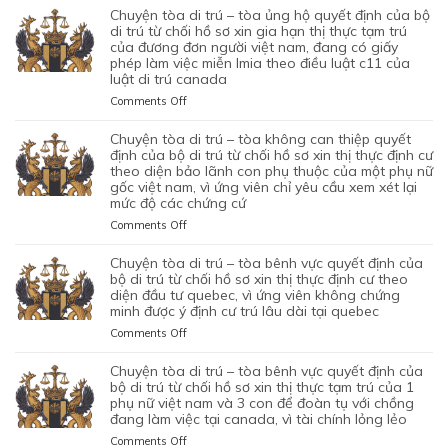
HỘ
BẢO
TÒA
chuyện tòa di trú – tòa ủng hộ quyết định của bộ
CHỐI
QUYẾT
LÃNH
DI
di trú từ chối hồ sơ xin gia hạn thị thực tạm trú
HỒ
ĐỊNH
VỢ
TRÚ
của đương đơn người việt nam, đang có giấy
SƠ
CỦA
phép làm việc miễn lmia theo điều luật c11 của
CHỒNG
–
XIN
BỘ
luật di trú canada
CỦA
TÒA
GIẤY
DI
1
ỦNG
PHÉP
on
Comments Off
TRÚ
CẶP
HỘ
LAO
CHUYỆN
TỪ
ĐÔI
QUYẾT
ĐỘNG
TÒA
chuyện tòa di trú – tòa không can thiệp quyết
CHỐI
CÓ
ĐỊNH
CỦA
DI
định của bộ di trú từ chối hồ sơ xin thị thực định cư
HỒ
1
CỦA
MỘT
TRÚ
theo diện bảo lãnh con phụ thuộc của một phụ nữ
SƠ
CON
BỘ
gốc việt nam, vì ứng viên chỉ yêu cầu xem xét lại
ỨNG
–
XIN
CHUNG,
DI
mức độ các chứng cứ
VIÊN
TÒA
ĐỊNH
VÌ
TRÚ
VIỆT
ỦNG
on
Comments Off
CƯ
LÝ
TỪ
NAM,
HỘ
CHUYỆN
DIỆN
DO
CHỐI
ĐÃ
QUYẾT
TÒA
NHÂN
chuyện tòa di trú – tòa bênh vực quyết định của
MỤC
HỒ
TIN
ĐỊNH
DI
ĐẠO,
bộ di trú từ chối hồ sơ xin thị thực định cư theo
ĐÍCH
SƠ
TƯỞNG
CỦA
TRÚ
diện đầu tư quebec, vì ứng viên không chứng
CỦA
BAN
XIN
VÀO
BỘ
minh được ý định cư trú lâu dài tại quebec
–
MỘT
ĐẦU
ĐỊNH
SỰ
DI
TÒA
PHỤ
on
Comments Off
CỦA
CƯ
CHẤP
TRÚ
KHÔNG
NỮ
CHUYỆN
HÔN
DIỆN
HÀNH
TỪ
CAN
VIỆT
TÒA
NHÂN
KHỞI
chuyện tòa di trú – tòa bênh vực quyết định của
TỐT
CHỐI
THIỆP
NAM
DI
LÀ
NGHIỆP
bộ di trú từ chối hồ sơ xin thị thực tạm trú của 1
LỆNH
HỒ
QUYẾT
ĐANG
TRÚ
phụ nữ việt nam và 3 con để đoàn tụ với chồng
KHÔNG
START-
TRỤC
SƠ
ĐỊNH
TẠM
đang làm việc tại canada, vì tài chính lỏng lẻo
–
TRUNG
UP
XUẤT
XIN
CỦA
TRÚ
TÒA
THỰC
VISA,
TRƯỚC
GIA
on
Comments Off
BỘ
QUÁ