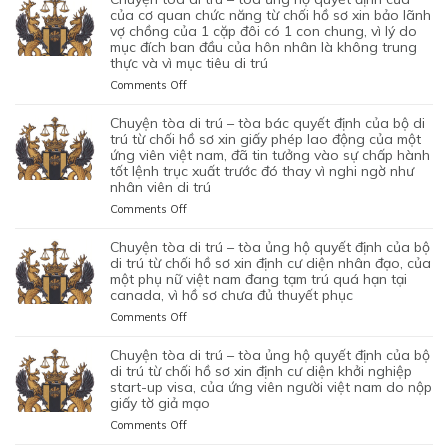
của cơ quan chức năng từ chối hồ sơ xin bảo lãnh
vợ chồng của 1 cặp đôi có 1 con chung, vì lý do
mục đích ban đầu của hôn nhân là không trung
thực và vì mục tiêu di trú
on
Comments Off
CHUYỆN
TÒA
chuyện tòa di trú – tòa bác quyết định của bộ di
DI
trú từ chối hồ sơ xin giấy phép lao động của một
TRÚ
ứng viên việt nam, đã tin tưởng vào sự chấp hành
tốt lệnh trục xuất trước đó thay vì nghi ngờ như
–
nhân viên di trú
TÒA
ỦNG
on
Comments Off
HỘ
CHUYỆN
QUYẾT
TÒA
chuyện tòa di trú – tòa ủng hộ quyết định của bộ
ĐỊNH
DI
di trú từ chối hồ sơ xin định cư diện nhân đạo, của
CỦA
TRÚ
một phụ nữ việt nam đang tạm trú quá hạn tại
CỦA
canada, vì hồ sơ chưa đủ thuyết phục
–
CƠ
TÒA
on
Comments Off
QUAN
BÁC
CHUYỆN
CHỨC
QUYẾT
TÒA
chuyện tòa di trú – tòa ủng hộ quyết định của bộ
NĂNG
ĐỊNH
DI
di trú từ chối hồ sơ xin định cư diện khởi nghiệp
TỪ
CỦA
TRÚ
start-up visa, của ứng viên người việt nam do nộp
CHỐI
BỘ
giấy tờ giả mạo
–
HỒ
DI
TÒA
SƠ
on
Comments Off
TRÚ
ỦNG
XIN
CHUYỆN
TỪ