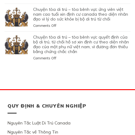
BÊNH
VÀ
CỦA
ĐÓ
HẠN
CHUYỆN
DI
HẠN
VỰC
VÌ
ỨNG
THAY
THỊ
TÒA
chuyện tòa di trú – tòa bênh vực ứng viên việt
TRÚ
TẠI
QUYẾT
MỤC
VIÊN
VÌ
THỰC
DI
nam cao tuổi xin định cư canada theo diện nhân
TỪ
CANADA,
ĐỊNH
TIÊU
NGƯỜI
NGHI
TẠM
TRÚ
đạo vì lý do sức khỏe bị bộ di trú từ chối
CHỐI
VÌ
CỦA
DI
VIỆT
NGỜ
TRÚ
–
HỒ
HỒ
on
Comments Off
BỘ
TRÚ
NAM
NHƯ
CỦA
TÒA
SƠ
SƠ
CHUYỆN
DI
DO
NHÂN
ĐƯƠNG
BÊNH
XIN
CHƯA
TÒA
chuyện tòa di trú – tòa bênh vực quyết định của
TRÚ
NỘP
VIÊN
ĐƠN
VỰC
THỊ
ĐỦ
DI
bộ di trú, từ chối hồ sơ xin định cư theo diện nhân
TỪ
GIẤY
DI
NGƯỜI
QUYẾT
THỰC
THUYẾT
TRÚ
đạo của một phụ nữ việt nam, vì đương đơn thiếu
CHỐI
TỜ
TRÚ
VIỆT
ĐỊNH
ĐỊNH
PHỤC
bằng chứng chắc chắn
–
HỒ
GIẢ
NAM,
CỦA
CƯ
TÒA
SƠ
MẠO
on
Comments Off
ĐANG
BỘ
THEO
BÊNH
XIN
CHUYỆN
CÓ
DI
DIỆN
VỰC
THỊ
TÒA
GIẤY
TRÚ
BẢO
ỨNG
THỰC
DI
PHÉP
TỪ
LÃNH
VIÊN
ĐỊNH
TRÚ
LÀM
CHỐI
CON
VIỆT
CƯ
–
VIỆC
HỒ
PHỤ
NAM
THEO
TÒA
MIỄN
SƠ
THUỘC
CAO
DIỆN
BÊNH
LMIA
XIN
CỦA
TUỔI
ĐẦU
VỰC
THEO
THỊ
MỘT
XIN
TƯ
QUYẾT
QUY ĐỊNH & CHUYÊN NGHIỆP
ĐIỀU
THỰC
PHỤ
ĐỊNH
QUEBEC,
ĐỊNH
LUẬT
TẠM
NỮ
CƯ
VÌ
CỦA
C11
TRÚ
GỐC
CANADA
ỨNG
BỘ
CỦA
CỦA
VIỆT
Nguyên Tắc Luật Di Trú Canada
THEO
VIÊN
DI
LUẬT
1
NAM,
DIỆN
KHÔNG
TRÚ,
DI
PHỤ
Nguyên Tắc về Thông Tin
VÌ
NHÂN
CHỨNG
TỪ