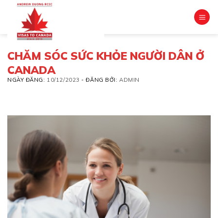
Skip
to
content
CHĂM SÓC SỨC KHỎE NGƯỜI DÂN Ở
CANADA
NGÀY ĐĂNG:
10/12/2023
-
ĐĂNG BỞI:
ADMIN