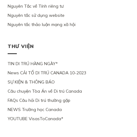
TRÚ
NỮ
ỨNG
ĐẠO
MINH
CHỐI
Nguyên Tắc về Tính riêng tư
CANADA
VIỆT
VIÊN
VÌ
ĐƯỢC
HỒ
NAM
CHỈ
LÝ
Ý
Nguyên tắc sử dụng website
SƠ
VÀ
YÊU
DO
ĐỊNH
XIN
3
CẦU
SỨC
Nguyên tắc thảo luận mạng xã hội
CƯ
ĐỊNH
CON
XEM
KHỎE
TRÚ
CƯ
ĐỂ
XÉT
BỊ
LÂU
THEO
ĐOÀN
LẠI
BỘ
DÀI
DIỆN
TỤ
MỨC
DI
THƯ VIỆN
TẠI
NHÂN
VỚI
ĐỘ
TRÚ
QUEBEC
ĐẠO
CHỒNG
CÁC
TỪ
CỦA
ĐANG
CHỨNG
CHỐI
MỘT
TIN DI TRÚ HÀNG NGÀY*
LÀM
CỨ
PHỤ
VIỆC
News CẢI TỔ DI TRÚ CANADA 10-2023
NỮ
TẠI
VIỆT
CANADA,
SỰ KIỆN & THÔNG BÁO
NAM,
VÌ
VÌ
TÀI
Câu chuyện Tòa Án về Di trú Canada
ĐƯƠNG
CHÍNH
ĐƠN
LỎNG
FAQs Câu hỏi Di trú thường gặp
THIẾU
LẺO
BẰNG
NEWS Trường học Canada
CHỨNG
YOUTUBE VisasToCanada*
CHẮC
CHẮN