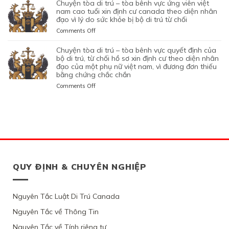
THAY
THỊ
TÒA
chuyện tòa di trú – tòa bênh vực ứng viên việt
TRÚ
TẠI
QUYẾT
MỤC
VIÊN
VÌ
THỰC
DI
nam cao tuổi xin định cư canada theo diện nhân
TỪ
CANADA,
ĐỊNH
TIÊU
NGƯỜI
NGHI
TẠM
TRÚ
đạo vì lý do sức khỏe bị bộ di trú từ chối
CHỐI
VÌ
CỦA
DI
VIỆT
NGỜ
TRÚ
–
HỒ
HỒ
on
Comments Off
BỘ
TRÚ
NAM
NHƯ
CỦA
TÒA
SƠ
SƠ
CHUYỆN
DI
DO
NHÂN
ĐƯƠNG
BÊNH
XIN
CHƯA
TÒA
chuyện tòa di trú – tòa bênh vực quyết định của
TRÚ
NỘP
VIÊN
ĐƠN
VỰC
THỊ
ĐỦ
DI
bộ di trú, từ chối hồ sơ xin định cư theo diện nhân
TỪ
GIẤY
DI
NGƯỜI
QUYẾT
THỰC
THUYẾT
TRÚ
đạo của một phụ nữ việt nam, vì đương đơn thiếu
CHỐI
TỜ
TRÚ
VIỆT
ĐỊNH
ĐỊNH
PHỤC
bằng chứng chắc chắn
–
HỒ
GIẢ
NAM,
CỦA
CƯ
TÒA
SƠ
MẠO
on
Comments Off
ĐANG
BỘ
THEO
BÊNH
XIN
CHUYỆN
CÓ
DI
DIỆN
VỰC
THỊ
TÒA
GIẤY
TRÚ
BẢO
ỨNG
THỰC
DI
PHÉP
TỪ
LÃNH
VIÊN
ĐỊNH
TRÚ
LÀM
CHỐI
CON
VIỆT
CƯ
–
VIỆC
HỒ
PHỤ
NAM
THEO
TÒA
MIỄN
SƠ
THUỘC
CAO
DIỆN
BÊNH
LMIA
XIN
CỦA
TUỔI
ĐẦU
VỰC
THEO
THỊ
MỘT
XIN
TƯ
QUYẾT
QUY ĐỊNH & CHUYÊN NGHIỆP
ĐIỀU
THỰC
PHỤ
ĐỊNH
QUEBEC,
ĐỊNH
LUẬT
TẠM
NỮ
CƯ
VÌ
CỦA
C11
TRÚ
GỐC
CANADA
ỨNG
BỘ
CỦA
CỦA
VIỆT
Nguyên Tắc Luật Di Trú Canada
THEO
VIÊN
DI
LUẬT
1
NAM,
DIỆN
KHÔNG
TRÚ,
DI
PHỤ
Nguyên Tắc về Thông Tin
VÌ
NHÂN
CHỨNG
TỪ
TRÚ
NỮ
ỨNG
ĐẠO
MINH
CHỐI
Nguyên Tắc về Tính riêng tư
CANADA
VIỆT