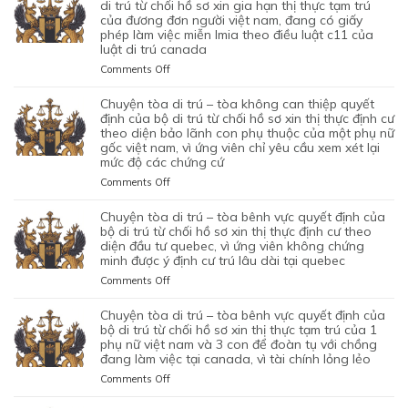
LÃNH
DI
di trú từ chối hồ sơ xin gia hạn thị thực tạm trú
HỒ
ĐỊNH
VỢ
TRÚ
của đương đơn người việt nam, đang có giấy
SƠ
CỦA
phép làm việc miễn lmia theo điều luật c11 của
CHỒNG
–
XIN
BỘ
luật di trú canada
CỦA
TÒA
GIẤY
DI
1
ỦNG
PHÉP
on
Comments Off
TRÚ
CẶP
HỘ
LAO
CHUYỆN
TỪ
ĐÔI
QUYẾT
ĐỘNG
TÒA
chuyện tòa di trú – tòa không can thiệp quyết
CHỐI
CÓ
ĐỊNH
CỦA
DI
định của bộ di trú từ chối hồ sơ xin thị thực định cư
HỒ
1
CỦA
MỘT
TRÚ
theo diện bảo lãnh con phụ thuộc của một phụ nữ
SƠ
CON
BỘ
gốc việt nam, vì ứng viên chỉ yêu cầu xem xét lại
ỨNG
–
XIN
CHUNG,
DI
mức độ các chứng cứ
VIÊN
TÒA
ĐỊNH
VÌ
TRÚ
VIỆT
ỦNG
on
Comments Off
CƯ
LÝ
TỪ
NAM,
HỘ
CHUYỆN
DIỆN
DO
CHỐI
ĐÃ
QUYẾT
TÒA
NHÂN
chuyện tòa di trú – tòa bênh vực quyết định của
MỤC
HỒ
TIN
ĐỊNH
DI
ĐẠO,
bộ di trú từ chối hồ sơ xin thị thực định cư theo
ĐÍCH
SƠ
TƯỞNG
CỦA
TRÚ
diện đầu tư quebec, vì ứng viên không chứng
CỦA
BAN
XIN
VÀO
BỘ
minh được ý định cư trú lâu dài tại quebec
–
MỘT
ĐẦU
ĐỊNH
SỰ
DI
TÒA
PHỤ
on
Comments Off
CỦA
CƯ
CHẤP
TRÚ
KHÔNG
NỮ
CHUYỆN
HÔN
DIỆN
HÀNH
TỪ
CAN
VIỆT
TÒA
NHÂN
KHỞI
chuyện tòa di trú – tòa bênh vực quyết định của
TỐT
CHỐI
THIỆP
NAM
DI
LÀ
NGHIỆP
bộ di trú từ chối hồ sơ xin thị thực tạm trú của 1
LỆNH
HỒ
QUYẾT
ĐANG
TRÚ
phụ nữ việt nam và 3 con để đoàn tụ với chồng
KHÔNG
START-
TRỤC
SƠ
ĐỊNH
TẠM
đang làm việc tại canada, vì tài chính lỏng lẻo
–
TRUNG
UP
XUẤT
XIN
CỦA
TRÚ
TÒA
THỰC
VISA,
TRƯỚC
GIA
on
Comments Off
BỘ
QUÁ
BÊNH
VÀ
CỦA
ĐÓ
HẠN
CHUYỆN
DI
HẠN
VỰC
VÌ
ỨNG