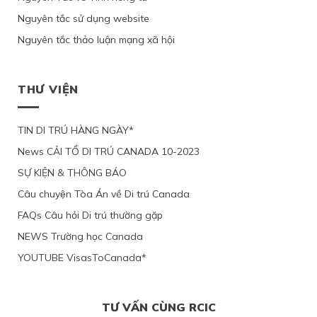
VIÊN
VÌ
ĐƯỢC
HỒ
NAM
CHỈ
LÝ
Ý
Nguyên tắc sử dụng website
SƠ
VÀ
YÊU
DO
ĐỊNH
XIN
3
CẦU
SỨC
Nguyên tắc thảo luận mạng xã hội
CƯ
ĐỊNH
CON
XEM
KHỎE
TRÚ
CƯ
ĐỂ
XÉT
BỊ
LÂU
THEO
ĐOÀN
LẠI
BỘ
DÀI
DIỆN
TỤ
MỨC
DI
THƯ VIỆN
TẠI
NHÂN
VỚI
ĐỘ
TRÚ
QUEBEC
ĐẠO
CHỒNG
CÁC
TỪ
CỦA
ĐANG
CHỨNG
CHỐI
MỘT
TIN DI TRÚ HÀNG NGÀY*
LÀM
CỨ
PHỤ
VIỆC
News CẢI TỔ DI TRÚ CANADA 10-2023
NỮ
TẠI
VIỆT
CANADA,
SỰ KIỆN & THÔNG BÁO
NAM,
VÌ
VÌ
TÀI
Câu chuyện Tòa Án về Di trú Canada
ĐƯƠNG
CHÍNH
ĐƠN
LỎNG
FAQs Câu hỏi Di trú thường gặp
THIẾU
LẺO
BẰNG
NEWS Trường học Canada
CHỨNG
YOUTUBE VisasToCanada*
CHẮC
CHẮN
TƯ VẤN CÙNG RCIC