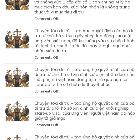
vợ chồng của 1 cặp đôi có 1 con chung, vì lý do
mục đích ban đầu của hôn nhân là không trung
thực và vì mục tiêu di trú
on
Comments Off
CHUYỆN
TÒA
chuyện tòa di trú – tòa bác quyết định của bộ di
DI
trú từ chối hồ sơ xin giấy phép lao động của một
TRÚ
ứng viên việt nam, đã tin tưởng vào sự chấp hành
tốt lệnh trục xuất trước đó thay vì nghi ngờ như
–
nhân viên di trú
TÒA
ỦNG
on
Comments Off
HỘ
CHUYỆN
QUYẾT
TÒA
chuyện tòa di trú – tòa ủng hộ quyết định của bộ
ĐỊNH
DI
di trú từ chối hồ sơ xin định cư diện nhân đạo, của
CỦA
TRÚ
một phụ nữ việt nam đang tạm trú quá hạn tại
CỦA
canada, vì hồ sơ chưa đủ thuyết phục
–
CƠ
TÒA
on
Comments Off
QUAN
BÁC
CHUYỆN
CHỨC
QUYẾT
TÒA
chuyện tòa di trú – tòa ủng hộ quyết định của bộ
NĂNG
ĐỊNH
DI
di trú từ chối hồ sơ xin định cư diện khởi nghiệp
TỪ
CỦA
TRÚ
start-up visa, của ứng viên người việt nam do nộp
CHỐI
BỘ
giấy tờ giả mạo
–
HỒ
DI
TÒA
SƠ
on
Comments Off
TRÚ
ỦNG
XIN
CHUYỆN
TỪ
HỘ
BẢO
TÒA
chuyện tòa di trú – tòa ủng hộ quyết định của bộ
CHỐI
QUYẾT