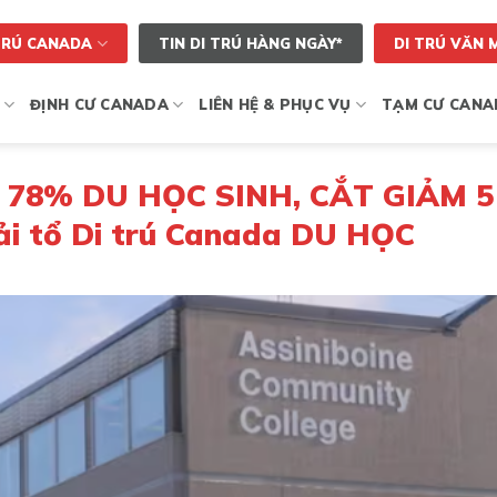
TRÚ CANADA
TIN DI TRÚ HÀNG NGÀY*
DI TRÚ VĂN 
ĐỊNH CƯ CANADA
LIÊN HỆ & PHỤC VỤ
TẠM CƯ CANA
78% DU HỌC SINH, CẮT GIẢM 5
 tổ Di trú Canada DU HỌC