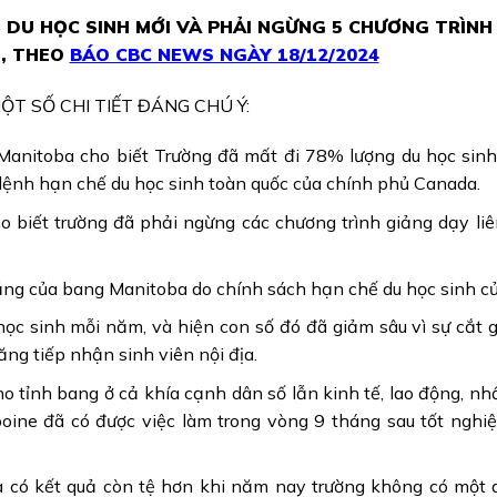
 DU HỌC SINH MỚI VÀ PHẢI NGỪNG 5 CHƯƠNG TRÌN
H, THEO
BÁO CBC NEWS NGÀY 18/12/2024
ỘT SỐ CHI TIẾT ĐÁNG CHÚ Ý:
anitoba cho biết Trường đã mất đi 78% lượng du học sinh
lệnh hạn chế du học sinh toàn quốc của chính phủ Canada.
 biết trường đã phải ngừng các chương trình giảng dạy li
đẳng của bang Manitoba do chính sách hạn chế du học sinh c
học sinh mỗi năm, và hiện con số đó đã giảm sâu vì sự cắt
ng tiếp nhận sinh viên nội địa.
 tỉnh bang ở cả khía cạnh dân số lẫn kinh tế, lao động, nhất
oine đã có được việc làm trong vòng 9 tháng sau tốt nghiệ
 có kết quả còn tệ hơn khi năm nay trường không có một 