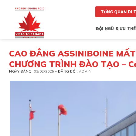
Skip
to
TỔNG QUAN DI 
content
ĐỘI NGŨ & ƯU THẾ
CAO ĐẲNG ASSINIBOINE MẤT 
CHƯƠNG TRÌNH ĐÀO TẠO – Cải
NGÀY ĐĂNG:
03/02/2025
-
ĐĂNG BỞI:
ADMIN