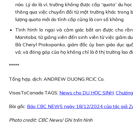
nào. Lý do là vì, trường không được cấp “quota” du học
thông qua việc chuyển đổi từ một trường khác trong b
lượng quota mới do tỉnh cấp cũng là con số không.
Tình hình lo ngại và cảm giác bất an được cho rằn
Manitoba, từ giảng viên đến sinh viên từ việc giảm du
Bà Cheryl Prokopanko, giám đốc ủy ban giáo dục quố
vả, và đóng góp của họ không chỉ là ở thị trường lao 
*****
Tổng hợp, dịch: ANDREW DUONG RCIC Co.
VisasToCanada TAGS:
News cho DU HỌC SINH
,
Chương 
Bài gốc:
Báo CBC NEWS ngày 18/12/2024 của tác giả 
Photo credit: CBC News/ Ghi trên hình