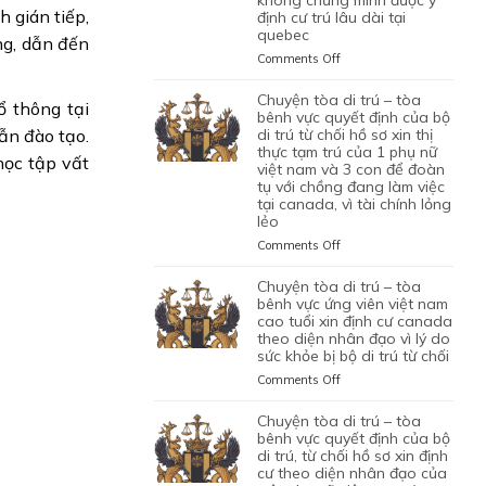
NHÂN
VÌ
h gián tiếp,
định cư trú lâu dài tại
ỨNG
XIN
CAN
VIÊN
HỒ
quebec
VIÊN
GIA
THIỆP
ng, dẫn đến
DI
SƠ
NGƯỜI
HẠN
QUYẾT
on
Comments Off
TRÚ
CHƯA
VIỆT
THỊ
ĐỊNH
CHUYỆN
ĐỦ
NAM
THỰC
CỦA
TÒA
chuyện tòa di trú – tòa
THUYẾT
ổ thông tại
DO
TẠM
BỘ
DI
bênh vực quyết định của bộ
PHỤC
NỘP
TRÚ
DI
TRÚ
di trú từ chối hồ sơ xin thị
lẫn đào tạo.
GIẤY
CỦA
TRÚ
thực tạm trú của 1 phụ nữ
–
học tập vất
TỜ
ĐƯƠNG
TỪ
việt nam và 3 con để đoàn
TÒA
GIẢ
ĐƠN
tụ với chồng đang làm việc
CHỐI
BÊNH
MẠO
tại canada, vì tài chính lỏng
NGƯỜI
HỒ
VỰC
lẻo
VIỆT
SƠ
QUYẾT
NAM,
XIN
ĐỊNH
on
Comments Off
ĐANG
THỊ
CỦA
CHUYỆN
CÓ
THỰC
BỘ
TÒA
chuyện tòa di trú – tòa
GIẤY
ĐỊNH
DI
DI
bênh vực ứng viên việt nam
PHÉP
CƯ
TRÚ
TRÚ
cao tuổi xin định cư canada
LÀM
THEO
TỪ
theo diện nhân đạo vì lý do
–
VIỆC
DIỆN
CHỐI
sức khỏe bị bộ di trú từ chối
TÒA
MIỄN
BẢO
HỒ
BÊNH
on
Comments Off
LMIA
LÃNH
SƠ
VỰC
CHUYỆN
THEO
CON
XIN
QUYẾT
TÒA
chuyện tòa di trú – tòa
ĐIỀU
PHỤ
THỊ
ĐỊNH
DI
bênh vực quyết định của bộ
LUẬT
THUỘC
THỰC
CỦA
TRÚ
di trú, từ chối hồ sơ xin định
C11
CỦA
ĐỊNH
BỘ
cư theo diện nhân đạo của
–
CỦA
MỘT
CƯ
DI