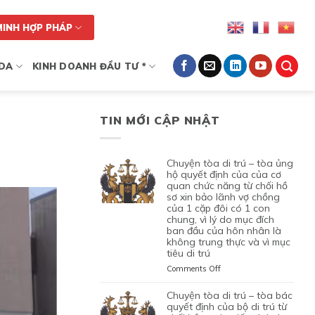
MINH HỢP PHÁP
DA
KINH DOANH ĐẦU TƯ *
TIN MỚI CẬP NHẬT
chuyện tòa di trú – tòa ủng
hộ quyết định của của cơ
quan chức năng từ chối hồ
sơ xin bảo lãnh vợ chồng
của 1 cặp đôi có 1 con
chung, vì lý do mục đích
ban đầu của hôn nhân là
không trung thực và vì mục
tiêu di trú
on
Comments Off
CHUYỆN
TÒA
chuyện tòa di trú – tòa bác
DI
quyết định của bộ di trú từ