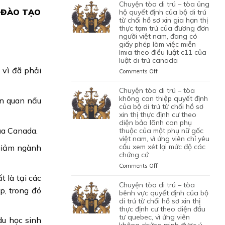
TÒA
chuyện tòa di trú – tòa ủng
1
LAO
BỘ
DI
H ĐÀO TẠO
hộ quyết định của bộ di trú
CON
ĐỘNG
DI
TRÚ
từ chối hồ sơ xin gia hạn thị
CHUNG,
CỦA
TRÚ
thực tạm trú của đương đơn
–
VÌ
MỘT
TỪ
người việt nam, đang có
TÒA
LÝ
ỨNG
CHỐI
giấy phép làm việc miễn
ỦNG
DO
VIÊN
lmia theo điều luật c11 của
HỒ
HỘ
MỤC
VIỆT
luật di trú canada
SƠ
QUYẾT
ĐÍCH
NAM,
XIN
 vì đã phải
ĐỊNH
on
Comments Off
BAN
ĐÃ
ĐỊNH
CỦA
CHUYỆN
ĐẦU
TIN
CƯ
BỘ
TÒA
chuyện tòa di trú – tòa
CỦA
TƯỞNG
DIỆN
DI
DI
không can thiệp quyết định
ên quan nấu
HÔN
VÀO
NHÂN
TRÚ
TRÚ
của bộ di trú từ chối hồ sơ
NHÂN
SỰ
ĐẠO,
TỪ
xin thị thực định cư theo
–
LÀ
CHẤP
CỦA
CHỐI
diện bảo lãnh con phụ
TÒA
KHÔNG
HÀNH
MỘT
ủa Canada.
thuộc của một phụ nữ gốc
HỒ
ỦNG
TRUNG
TỐT
PHỤ
việt nam, vì ứng viên chỉ yêu
SƠ
HỘ
THỰC
LỆNH
NỮ
cầu xem xét lại mức độ các
 giảm ngành
XIN
QUYẾT
VÀ
TRỤC
chứng cứ
VIỆT
ĐỊNH
ĐỊNH
VÌ
XUẤT
NAM
CƯ
CỦA
on
Comments Off
MỤC
TRƯỚC
ĐANG
DIỆN
BỘ
CHUYỆN
 là tại các
TIÊU
ĐÓ
TẠM
KHỞI
DI
TÒA
chuyện tòa di trú – tòa
DI
THAY
TRÚ
p, trong đó
NGHIỆP
TRÚ
DI
bênh vực quyết định của bộ
TRÚ
VÌ
QUÁ
START-
TỪ
TRÚ
di trú từ chối hồ sơ xin thị
NGHI
HẠN
UP
CHỐI
thực định cư theo diện đầu
–
NGỜ
TẠI
VISA,
tư quebec, vì ứng viên
HỒ
TÒA
du học sinh
NHƯ
CANADA,
CỦA
không chứng minh được ý
SƠ
KHÔNG