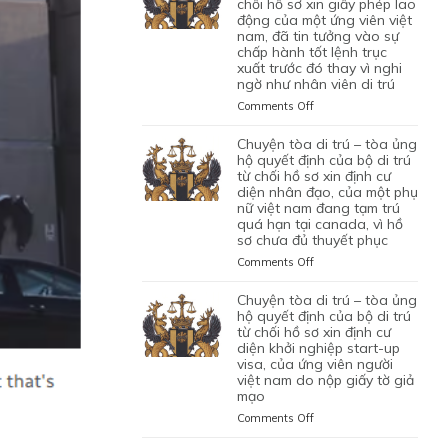
TRÚ
chối hồ sơ xin giấy phép lao
động của một ứng viên việt
–
nam, đã tin tưởng vào sự
TÒA
chấp hành tốt lệnh trục
ỦNG
xuất trước đó thay vì nghi
HỘ
ngờ như nhân viên di trú
QUYẾT
ĐỊNH
on
Comments Off
CỦA
CHUYỆN
CỦA
TÒA
chuyện tòa di trú – tòa ủng
CƠ
DI
hộ quyết định của bộ di trú
QUAN
TRÚ
từ chối hồ sơ xin định cư
CHỨC
diện nhân đạo, của một phụ
–
NĂNG
nữ việt nam đang tạm trú
TÒA
quá hạn tại canada, vì hồ
TỪ
BÁC
sơ chưa đủ thuyết phục
CHỐI
QUYẾT
HỒ
ĐỊNH
on
Comments Off
SƠ
CỦA
CHUYỆN
XIN
BỘ
TÒA
chuyện tòa di trú – tòa ủng
BẢO
DI
DI
hộ quyết định của bộ di trú
LÃNH
TRÚ
TRÚ
từ chối hồ sơ xin định cư
VỢ
TỪ
diện khởi nghiệp start-up
–
CHỒNG
CHỐI
visa, của ứng viên người
TÒA
CỦA
HỒ
việt nam do nộp giấy tờ giả
ỦNG
1
mạo
SƠ
HỘ
CẶP
XIN
QUYẾT
on
Comments Off
ĐÔI
GIẤY
ĐỊNH
CHUYỆN
CÓ
PHÉP
CỦA