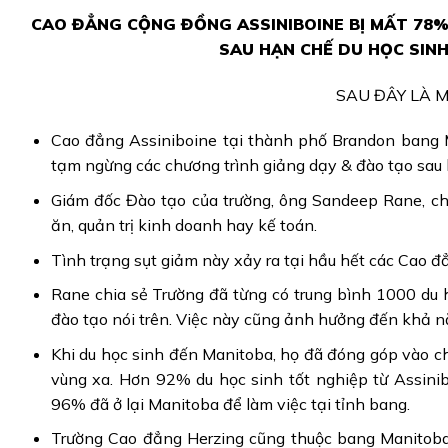
CAO ĐẲNG CỘNG ĐỒNG ASSINIBOINE BỊ MẤT 78%
SAU HẠN CHẾ DU HỌC SIN
SAU ĐÂY LÀ M
Cao đẳng Assiniboine tại thành phố Brandon bang M
tạm ngừng các chương trình giảng dạy & đào tạo sau 
Giám đốc Đào tạo của trường, ông Sandeep Rane, cho
ăn, quản trị kinh doanh hay kế toán.
Tình trạng sụt giảm này xảy ra tại hầu hết các Cao 
Rane chia sẻ Trường đã từng có trung bình 1000 du 
đào tạo nói trên. Việc này cũng ảnh hưởng đến khả nă
Khi du học sinh đến Manitoba, họ đã đóng góp vào cho
vùng xa. Hơn 92% du học sinh tốt nghiệp từ Assinib
96% đã ở lại Manitoba để làm việc tại tỉnh bang.
Trường Cao đẳng Herzing cũng thuộc bang Manitoba