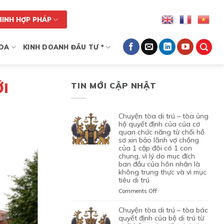
MINH HỢP PHÁP
DA
KINH DOANH ĐẦU TƯ *
I
TIN MỚI CẬP NHẬT
chuyện tòa di trú – tòa ủng
hộ quyết định của của cơ
quan chức năng từ chối hồ
sơ xin bảo lãnh vợ chồng
của 1 cặp đôi có 1 con
chung, vì lý do mục đích
ban đầu của hôn nhân là
không trung thực và vì mục
tiêu di trú
on
Comments Off
CHUYỆN
TÒA
chuyện tòa di trú – tòa bác
DI
quyết định của bộ di trú từ