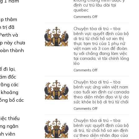
ng 1 năm
NHÂN
VÌ
định cư trú lâu dài tại
ỨNG
XIN
CAN
VIÊN
HỒ
quebec
VIÊN
GIA
THIỆP
DI
SƠ
NGƯỜI
HẠN
QUYẾT
on
Comments Off
TRÚ
đắp thâm
CHƯA
VIỆT
THỊ
ĐỊNH
CHUYỆN
ĐỦ
NAM
THỰC
 trị đã
CỦA
TÒA
chuyện tòa di trú – tòa
THUYẾT
DO
TẠM
BỘ
DI
bênh vực quyết định của bộ
Perth và
PHỤC
NỘP
TRÚ
DI
TRÚ
di trú từ chối hồ sơ xin thị
GIẤY
áp này chưa
CỦA
TRÚ
thực tạm trú của 1 phụ nữ
–
TỜ
ĐƯƠNG
TỪ
việt nam và 3 con để đoàn
TÒA
 hoàn thành
GIẢ
ĐƠN
tụ với chồng đang làm việc
CHỐI
BÊNH
MẠO
tại canada, vì tài chính lỏng
NGƯỜI
HỒ
VỰC
lẻo
VIỆT
SƠ
QUYẾT
đi lại,
NAM,
XIN
ĐỊNH
on
Comments Off
ĐANG
THỊ
CỦA
CHUYỆN
iám đốc
CÓ
THỰC
BỘ
TÒA
chuyện tòa di trú – tòa
rằng các
GIẤY
ĐỊNH
DI
DI
bênh vực ứng viên việt nam
PHÉP
CƯ
TRÚ
TRÚ
cao tuổi xin định cư canada
p khoảng
LÀM
THEO
TỪ
theo diện nhân đạo vì lý do
–
ông bố các
VIỆC
DIỆN
CHỐI
sức khỏe bị bộ di trú từ chối
TÒA
MIỄN
BẢO
HỒ
BÊNH
on
Comments Off
LMIA
LÃNH
SƠ
VỰC
CHUYỆN
THEO
CON
XIN
QUYẾT
iệc thiếu
TÒA
chuyện tòa di trú – tòa
ĐIỀU
PHỤ
THỊ
ĐỊNH
DI
bênh vực quyết định của bộ
ong ngân
LUẬT
THUỘC
THỰC
CỦA
TRÚ
di trú, từ chối hồ sơ xin định
C11
CỦA
ĐỊNH
nh viên
BỘ
cư theo diện nhân đạo của
–
CỦA
MỘT
CƯ
DI