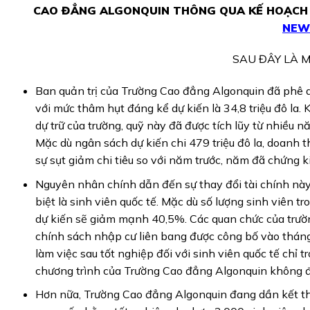
CAO ĐẲNG ALGONQUIN THÔNG QUA KẾ HOẠCH T
NEW
SAU ĐÂY LÀ M
Ban quản trị của Trường Cao đẳng Algonquin đã phê d
với mức thâm hụt đáng kể dự kiến là 34,8 triệu đô la.
dự trữ của trường, quỹ này đã được tích lũy từ nhiều 
Mặc dù ngân sách dự kiến chi 479 triệu đô la, doanh t
sự sụt giảm chi tiêu so với năm trước, năm đã chứng ki
Nguyên nhân chính dẫn đến sự thay đổi tài chính này
biệt là sinh viên quốc tế. Mặc dù số lượng sinh viên 
dự kiến sẽ giảm mạnh 40,5%. Các quan chức của trườ
chính sách nhập cư liên bang được công bố vào thá
làm việc sau tốt nghiệp đối với sinh viên quốc tế chỉ 
chương trình của Trường Cao đẳng Algonquin không đá
Hơn nữa, Trường Cao đẳng Algonquin đang dần kết thú