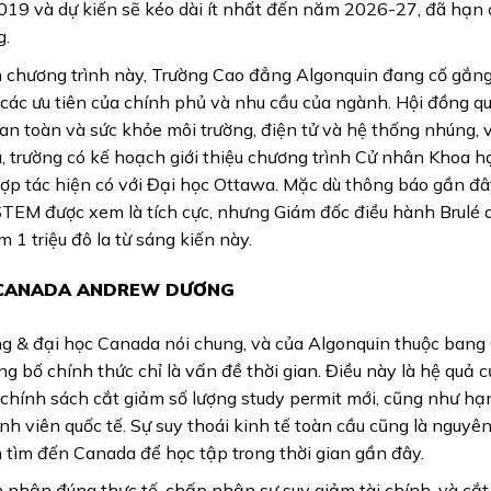
019 và dự kiến sẽ kéo dài ít nhất đến năm 2026-27, đã hạn
g.
m chương trình này, Trường Cao đẳng Algonquin đang cố gắng
các ưu tiên của chính phủ và nhu cầu của ngành. Hội đồng qu
an toàn và sức khỏe môi trường, điện tử và hệ thống nhúng, 
, trường có kế hoạch giới thiệu chương trình Cử nhân Khoa h
hợp tác hiện có với Đại học Ottawa. Mặc dù thông báo gần đâ
h STEM được xem là tích cực, nhưng Giám đốc điều hành Brulé
1 triệu đô la từ sáng kiến này.
Ú CANADA ANDREW DƯƠNG
ng & đại học Canada nói chung, và của Algonquin thuộc bang 
ông bố chính thức chỉ là vấn đề thời gian. Điều này là hệ quả 
hính sách cắt giảm số lượng study permit mới, cũng như hạ
nh viên quốc tế. Sự suy thoái kinh tế toàn cầu cũng là nguyê
 tìm đến Canada để học tập trong thời gian gần đây.
 nhận đúng thực tế, chấp nhận sự suy giảm tài chính, và cắ