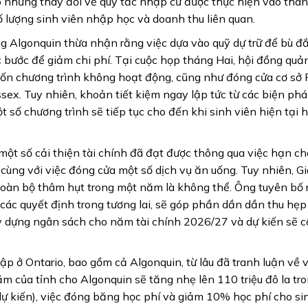
o những thay đổi về quy tắc nhập cư được thực hiện vào thá
 lượng sinh viên nhập học và doanh thu liên quan.
ng Algonquin thừa nhận rằng việc dựa vào quỹ dự trữ để bù 
 bước để giảm chi phí. Tại cuộc họp tháng Hai, hội đồng quản
bốn chương trình không hoạt động, cũng như đóng cửa cơ sở 
ex. Tuy nhiên, khoản tiết kiệm ngay lập tức từ các biện ph
t số chương trình sẽ tiếp tục cho đến khi sinh viên hiện tại
ột số cải thiện tài chính đã đạt được thông qua việc hạn chế 
 cùng với việc đóng cửa một số dịch vụ ăn uống. Tuy nhiên, G
toàn bộ thâm hụt trong một năm là không thể. Ông tuyên bố 
 các quyết định trong tương lai, sẽ góp phần dần dần thu hẹ
ây dựng ngân sách cho năm tài chính 2026/27 và dự kiến sẽ c
ập ở Ontario, bao gồm cả Algonquin, từ lâu đã tranh luận về v
ăm của tỉnh cho Algonquin sẽ tăng nhẹ lên 110 triệu đô la tr
ự kiến), việc đóng băng học phí và giảm 10% học phí cho si