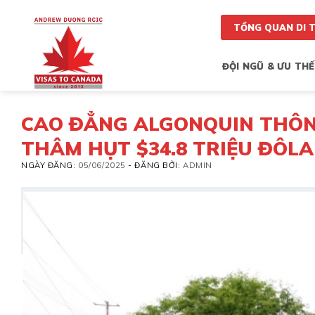
Skip
to
TỔNG QUAN DI 
content
ĐỘI NGŨ & ƯU THẾ
CAO ĐẲNG ALGONQUIN THÔNG
THÂM HỤT $34.8 TRIỆU ĐÔLA –
NGÀY ĐĂNG:
05/06/2025
-
ĐĂNG BỞI:
ADMIN