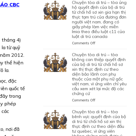
TÒA
chuyện tòa di trú – tòa ủng
1
BÁO CBC
LAO
BỘ
DI
hộ quyết định của bộ di trú
CON
ĐỘNG
DI
TRÚ
từ chối hồ sơ xin gia hạn thị
CHUNG,
CỦA
TRÚ
thực tạm trú của đương đơn
–
VÌ
MỘT
TỪ
người việt nam, đang có
TÒA
LÝ
ỨNG
CHỐI
giấy phép làm việc miễn
ỦNG
DO
VIÊN
lmia theo điều luật c11 của
HỒ
HỘ
MỤC
VIỆT
luật di trú canada
SƠ
QUYẾT
 tháng 4)
ĐÍCH
NAM,
XIN
ĐỊNH
on
Comments Off
BAN
ĐÃ
ĐỊNH
 la từ quỹ
CỦA
CHUYỆN
ĐẦU
TIN
CƯ
BỘ
TÒA
chuyện tòa di trú – tòa
ừ năm 2012.
CỦA
TƯỞNG
DIỆN
DI
DI
không can thiệp quyết định
HÔN
VÀO
ày thể hiện
NHÂN
TRÚ
TRÚ
của bộ di trú từ chối hồ sơ
NHÂN
SỰ
ĐẠO,
TỪ
xin thị thực định cư theo
–
ô la.
LÀ
CHẤP
CỦA
CHỐI
diện bảo lãnh con phụ
TÒA
KHÔNG
HÀNH
MỘT
thuộc của một phụ nữ gốc
HỒ
ỦNG
học, đặc
TRUNG
TỐT
PHỤ
việt nam, vì ứng viên chỉ yêu
SƠ
HỘ
THỰC
LỆNH
viên quốc tế
NỮ
cầu xem xét lại mức độ các
XIN
QUYẾT
VÀ
TRỤC
chứng cứ
VIỆT
ĐỊNH
ĐỊNH
đây trong
VÌ
XUẤT
NAM
CƯ
CỦA
on
Comments Off
MỤC
TRƯỚC
ấy phép
ĐANG
DIỆN
BỘ
CHUYỆN
TIÊU
ĐÓ
TẠM
KHỞI
DI
TÒA
% các
chuyện tòa di trú – tòa
DI
THAY
TRÚ
NGHIỆP
TRÚ
DI
bênh vực quyết định của bộ
TRÚ
VÌ
QUÁ
START-
TỪ
TRÚ
di trú từ chối hồ sơ xin thị
NGHI
HẠN
UP
CHỐI
thực định cư theo diện đầu
–
NGỜ
o, nơi đã
TẠI
VISA,
tư quebec, vì ứng viên
HỒ
TÒA
NHƯ
CANADA,
CỦA
không chứng minh được ý
SƠ
KHÔNG