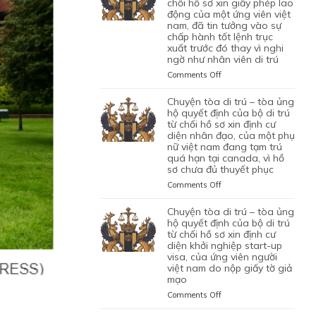
TRÚ
chối hồ sơ xin giấy phép lao
động của một ứng viên việt
–
nam, đã tin tưởng vào sự
TÒA
chấp hành tốt lệnh trục
ỦNG
xuất trước đó thay vì nghi
HỘ
ngờ như nhân viên di trú
QUYẾT
ĐỊNH
on
Comments Off
CỦA
CHUYỆN
CỦA
TÒA
chuyện tòa di trú – tòa ủng
CƠ
DI
hộ quyết định của bộ di trú
QUAN
TRÚ
từ chối hồ sơ xin định cư
CHỨC
diện nhân đạo, của một phụ
–
NĂNG
nữ việt nam đang tạm trú
TÒA
quá hạn tại canada, vì hồ
TỪ
BÁC
sơ chưa đủ thuyết phục
CHỐI
QUYẾT
HỒ
ĐỊNH
on
Comments Off
SƠ
CỦA
CHUYỆN
XIN
BỘ
TÒA
chuyện tòa di trú – tòa ủng
BẢO
DI
DI
hộ quyết định của bộ di trú
LÃNH
TRÚ
TRÚ
từ chối hồ sơ xin định cư
VỢ
TỪ
diện khởi nghiệp start-up
–
CHỒNG
CHỐI
visa, của ứng viên người
TÒA
CỦA
HỒ
việt nam do nộp giấy tờ giả
ỦNG
1
mạo
SƠ
HỘ
CẶP
XIN
QUYẾT
on
Comments Off
ĐÔI
GIẤY
ĐỊNH
CHUYỆN
CÓ
PHÉP
CỦA