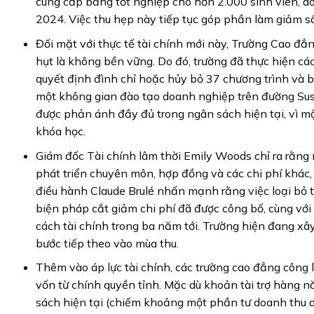
cung cấp bằng tốt nghiệp cho hơn 2.000 sinh viên, d
2024. Việc thu hẹp này tiếp tục góp phần làm giảm số
Đối mặt với thực tế tài chính mới này, Trường Cao đẳ
hụt là không bền vững. Do đó, trường đã thực hiện các
quyết định đình chỉ hoặc hủy bỏ 37 chương trình và 
một không gian đào tạo doanh nghiệp trên đường Suss
được phản ánh đầy đủ trong ngân sách hiện tại, vì mộ
khóa học.
Giám đốc Tài chính lâm thời Emily Woods chỉ ra rằng m
phát triển chuyên môn, hợp đồng và các chi phí khác,
điều hành Claude Brulé nhấn mạnh rằng việc loại bỏ 
biện pháp cắt giảm chi phí đã được công bố, cùng với
cách tài chính trong ba năm tới. Trường hiện đang x
bước tiếp theo vào mùa thu.
Thêm vào áp lực tài chính, các trường cao đẳng công l
vốn từ chính quyền tỉnh. Mặc dù khoản tài trợ hàng n
sách hiện tại (chiếm khoảng một phần tư doanh thu d