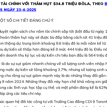
ÀI CHÍNH VỚI THÂM HỤT $34.8 TRIỆU ĐÔLA, THEO
S NGÀY 23-4-2025
ỘT SỐ CHI TIẾT ĐÁNG CHÚ Ý:
uyệt ngân sách cho năm tài chính sắp tới (bắt đầu từ ngày 1
 Khoản thâm hụt này sẽ được bù đắp bằng cách rút 41 triệu đô
năm thặng dư, trung bình khoảng 9,6 triệu đô la mỗi năm kể t
hu dự kiến sẽ thấp hơn đáng kể ở mức 444 triệu đô la. Điều n
ến doanh thu kỷ lục và dự kiến chi tiêu ban đầu là 564 triệu đ
 là do sự sụt giảm nhanh chóng về số lượng sinh viên nhập 
trong nước dự kiến sẽ tăng khoảng 3,7%, nhưng số lượng sinh 
ng cho rằng sự sụt giảm mạnh này là do những thay đổi gần 
ng 9 năm 2024. Những thay đổi này hạn chế khả năng xin gi
trong các lĩnh vực học tập cụ thể, và một phần đáng kể là 62
p ứng các tiêu chí này.
c quan hệ đối tác công tư với Trường Cao đẳng CDI ở Toront