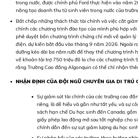
trong nước, được chính phủ Ford thực hiện vào năm 2
năng tạo doanh thu từ sinh viên trong nước của trườn
Bất chấp những thách thức tài chính và việc cắt giả
chỉnh các chương trình đào tạo của mình phù hợp với 
phê duyệt bốn chương trình chứng chỉ mới về quản lý 
điện, dự kiến bắt đầu vào tháng 9 năm 2026. Ngoài ra
dưỡng kéo dài ba năm rưỡi để thay thế chương trình 
về khoản tài trợ 750 triệu đô la cho các chương trìn
rằng Trường Cao đẳng Algonquin có thể chỉ nhận thêm 
NHẬN ĐỊNH CỦA ĐỘI NGŨ CHUYÊN GIA DI TR
Sự giảm sút tài chính của các trường cao đẳ
riêng, là dễ hiểu và gần như tất yếu, và sự c
sách hạn chế Du học sinh đến Canada, gồm c
giấy phép lao động mở sau tốt nghiệp cho si
chính dẫn đến sự sụt giảm lượng du học sinh
Sự phản hồi của các trường, theo hướng nhìn