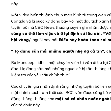
này.
Một video hiển thị ảnh chụp màn hình từ trang web của
Canada và lá quốc kỳ đang bay với một dấu tích xanh l
tuyên bố mà CBC News thường xuyên ghi nhận được:
cũng có thể làm việc và ở lại định cư lâu dài. “
hội vàng,
” người này nói.
Điều này hoàn toàn sai sự
“Họ đang săn mồi những người nhẹ dạ cả tin”, ch
Bà Mandeep Lidher, một chuyên viên tư vấn di trú tại Ca
đảo. Họ đang săn mồi những người dễ bị tổn thương, t
kiểm tra các yêu cầu chính thức.”
Các chuyên gia nhận định rằng, những tuyên bố liên q
một chính sách tạm thời của IRCC, vốn được công bố v
động thông thường cho
một số cá nhân nước ngoài
của tổ chức này.