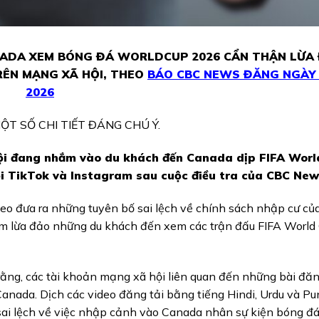
NADA XEM BÓNG ĐÁ WORLDCUP 2026 CẨN THẬN LỪA 
RÊN MẠNG XÃ HỘI, THEO
BÁO CBC NEWS ĐĂNG NGÀY 
2026
ỘT SỐ CHI TIẾT ĐÁNG CHÚ Ý.
hội đang nhắm vào du khách đến Canada dịp FIFA Worl
ỏi TikTok và Instagram sau cuộc điều tra của CBC New
ideo đưa ra những tuyên bố sai lệch về chính sách nhập cư củ
hằm lừa đảo những du khách đến xem các trận đấu FIFA World
ộ rằng, các tài khoản mạng xã hội liên quan đến những bài đă
Canada. Dịch các video đăng tải bằng tiếng Hindi, Urdu và Pun
 sai lệch về việc nhập cảnh vào Canada nhân sự kiện bóng đá