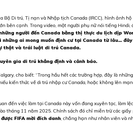
 Bộ Di trú, Tị nạn và Nhập tịch Canada (IRCC), hình ảnh hộ
ớn bên cạnh. Trong video, một người phụ nữ nói tiếng Hindi, 
những người đến Canada bằng thị thực du lịch dịp Wo
Với những ai mong muốn định cư tại Canada từ lâu… đây
 thật và trái luật di trú Canada.
uyên gia di trú khẳng định và cảnh báo.
lgary, cho biết: “Trong hầu hết các trường hợp, đây là những 
hiếu kiến thức về di trú nhập cư Canada, hoặc không lên mạ
uan đến việc làm tại Canada này vốn đang xuyên tạc, làm lệc
ào tháng 11 năm 2025. Chính sách đó chỉ miễn trừ các giấy
 được FIFA mời đích danh
, chẳng hạn như nhân viên và n