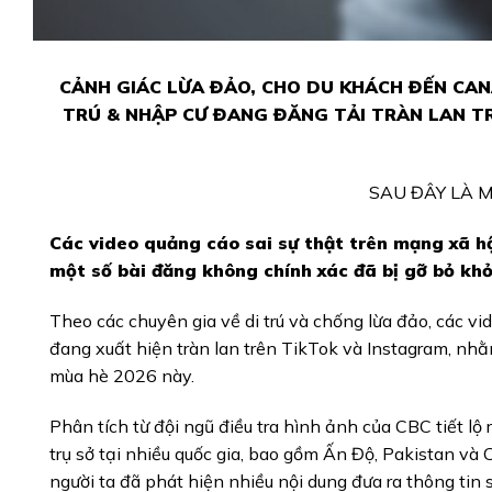
CẢNH GIÁC LỪA ĐẢO, CHO DU KHÁCH ĐẾN CA
TRÚ & NHẬP CƯ ĐANG ĐĂNG TẢI TRÀN LAN T
SAU ĐÂY LÀ M
Các video quảng cáo sai sự thật trên mạng xã 
m
ột số bài đăng không chính xác đã bị gỡ bỏ kh
Theo các chuyên gia về di trú và chống lừa đảo, các v
đang xuất hiện tràn lan trên TikTok và Instagram, n
mùa hè 2026 này.
Phân tích từ đội ngũ điều tra hình ảnh của CBC tiết l
trụ sở tại nhiều quốc gia, bao gồm Ấn Độ, Pakistan và 
người ta đã phát hiện nhiều nội dung đưa ra thông tin