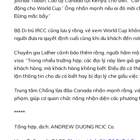
Joshua Tabah, Cao ủy Canada tại Kenya, cho biết: “Ca
động cho World Cup.” Ông nhấn mạnh nếu ai đó mời chà
Đừng mắc bẫy.”
Bộ Di trú IRCC cũng lưu ý rằng, vé xem World Cup khô
người đưa ra quyết định cuối cùng khi du khách đến nơi
Chuyên gia Lidher cảnh báo thêm rằng, người hâm mộ 
visa. “Trong nhiều trường hợp, các đại lý này làm giả g
khách hàng, mà khách hàng không biết. Điều đó có th
lận thông tin cho dù có biết hay bị đại lý che giấu việc 
Trung tâm Chống lừa đảo Canada nhấn mạnh rằng, việc
phạm, giúp cơ quan chức năng nhận diện các phương th
*****
Tổng hợp, dịch: ANDREW DUONG RCIC Co.