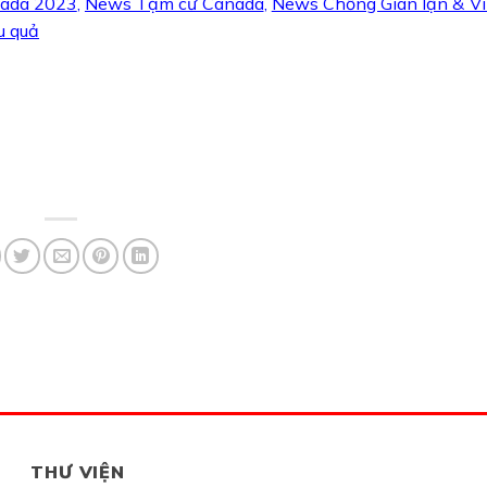
nada 2023
,
News Tạm cư Canada
,
News Chống Gian lận & V
u quả
THƯ VIỆN