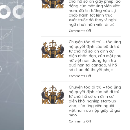
TRÚ
chối hồ sơ xin giấy phép lao
động của một ứng viên việt
–
nam, đã tin tưởng vào sự
TÒA
chấp hành tốt lệnh trục
ỦNG
xuất trước đó thay vì nghi
HỘ
ngờ như nhân viên di trú
QUYẾT
ĐỊNH
on
Comments Off
CỦA
CHUYỆN
CỦA
TÒA
chuyện tòa di trú – tòa ủng
CƠ
DI
hộ quyết định của bộ di trú
QUAN
TRÚ
từ chối hồ sơ xin định cư
CHỨC
diện nhân đạo, của một phụ
–
NĂNG
nữ việt nam đang tạm trú
TÒA
quá hạn tại canada, vì hồ
TỪ
BÁC
sơ chưa đủ thuyết phục
CHỐI
QUYẾT
HỒ
ĐỊNH
on
Comments Off
SƠ
CỦA
CHUYỆN
XIN
BỘ
TÒA
chuyện tòa di trú – tòa ủng
BẢO
DI
DI
hộ quyết định của bộ di trú
LÃNH
TRÚ
TRÚ
từ chối hồ sơ xin định cư
VỢ
TỪ
diện khởi nghiệp start-up
–
CHỒNG
CHỐI
visa, của ứng viên người
TÒA
CỦA
HỒ
việt nam do nộp giấy tờ giả
ỦNG
1
mạo
SƠ
HỘ
CẶP
XIN
QUYẾT
on
Comments Off
ĐÔI
GIẤY
ĐỊNH
CHUYỆN
CÓ
PHÉP
CỦA