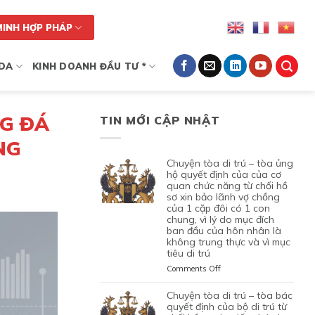
MINH HỢP PHÁP
DA
KINH DOANH ĐẦU TƯ *
NG ĐÁ
TIN MỚI CẬP NHẬT
NG
chuyện tòa di trú – tòa ủng
hộ quyết định của của cơ
quan chức năng từ chối hồ
sơ xin bảo lãnh vợ chồng
của 1 cặp đôi có 1 con
chung, vì lý do mục đích
ban đầu của hôn nhân là
không trung thực và vì mục
tiêu di trú
on
Comments Off
CHUYỆN
TÒA
chuyện tòa di trú – tòa bác
DI
quyết định của bộ di trú từ