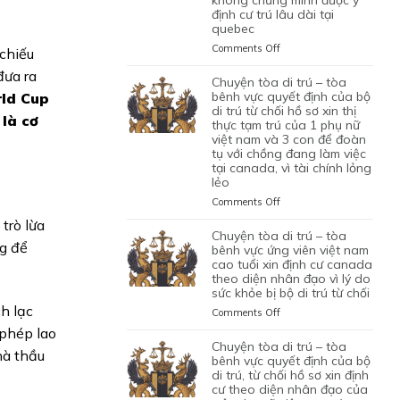
NHÂN
VÌ
định cư trú lâu dài tại
ỨNG
XIN
CAN
VIÊN
HỒ
quebec
VIÊN
GIA
THIỆP
DI
SƠ
NGƯỜI
HẠN
QUYẾT
on
Comments Off
 chiếu
TRÚ
CHƯA
VIỆT
THỊ
ĐỊNH
CHUYỆN
ĐỦ
NAM
đưa ra
THỰC
CỦA
TÒA
chuyện tòa di trú – tòa
THUYẾT
DO
TẠM
BỘ
DI
bênh vực quyết định của bộ
rld Cup
PHỤC
NỘP
TRÚ
DI
TRÚ
di trú từ chối hồ sơ xin thị
 là cơ
GIẤY
CỦA
TRÚ
thực tạm trú của 1 phụ nữ
–
TỜ
ĐƯƠNG
TỪ
việt nam và 3 con để đoàn
TÒA
GIẢ
ĐƠN
tụ với chồng đang làm việc
CHỐI
BÊNH
MẠO
tại canada, vì tài chính lỏng
NGƯỜI
HỒ
VỰC
lẻo
VIỆT
SƠ
QUYẾT
NAM,
XIN
ĐỊNH
on
Comments Off
ĐANG
THỊ
CỦA
CHUYỆN
trò lừa
CÓ
THỰC
BỘ
TÒA
chuyện tòa di trú – tòa
GIẤY
ĐỊNH
DI
ng để
DI
bênh vực ứng viên việt nam
PHÉP
CƯ
TRÚ
TRÚ
cao tuổi xin định cư canada
LÀM
THEO
TỪ
theo diện nhân đạo vì lý do
–
VIỆC
DIỆN
CHỐI
sức khỏe bị bộ di trú từ chối
TÒA
MIỄN
BẢO
HỒ
BÊNH
h lạc
on
Comments Off
LMIA
LÃNH
SƠ
VỰC
CHUYỆN
 phép lao
THEO
CON
XIN
QUYẾT
TÒA
chuyện tòa di trú – tòa
ĐIỀU
PHỤ
THỊ
ĐỊNH
hà thầu
DI
bênh vực quyết định của bộ
LUẬT
THUỘC
THỰC
CỦA
TRÚ
di trú, từ chối hồ sơ xin định
C11
CỦA
ĐỊNH
BỘ
cư theo diện nhân đạo của
–
CỦA
MỘT
CƯ
DI