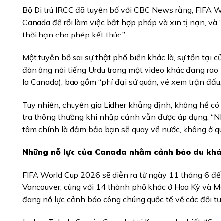
Bộ Di trú IRCC đã tuyên bố với CBC News rằng, FIFA Wo
Canada để rồi làm việc bất hợp pháp và xin tị nạn, và “
thời hạn cho phép kết thúc.”
Một tuyên bố sai sự thật phổ biến khác là, sự tồn tại 
đàn ông nói tiếng Urdu trong một video khác đang rao 
la Canada), bao gồm “phí đại sứ quán, vé xem trận đấu, 
Tuy nhiên, chuyên gia Lidher khẳng định, không hề có l
tra thông thường khi nhập cảnh vẫn được áp dụng. “Như 
tâm chính là đảm bảo bạn sẽ quay về nước, không ở qu
Những nỗ lực của Canada nhằm cảnh báo du khách
FIFA World Cup 2026 sẽ diễn ra từ ngày 11 tháng 6 đế
Vancouver, cùng với 14 thành phố khác ở Hoa Kỳ và M
đang nỗ lực cảnh báo công chúng quốc tế về các đối tư