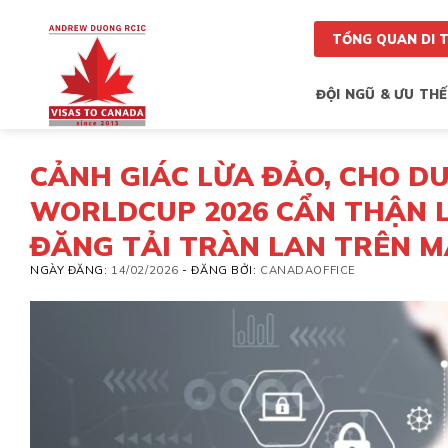
Skip
to
TỔNG QUAN DI 
content
ĐỘI NGŨ & ƯU THẾ
CẢNH GIÁC LỪA ĐẢO, CHO D
WORLDCUP 2026 CẨN THẬN L
ĐĂNG TẢI TRÀN LAN TRÊN M
NGÀY ĐĂNG:
14/02/2026
-
ĐĂNG BỞI:
CANADAOFFICE