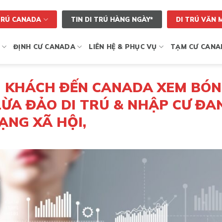
TRÚ CANADA
TIN DI TRÚ HÀNG NGÀY*
DI TRÚ VĂN 
ĐỊNH CƯ CANADA
LIÊN HỆ & PHỤC VỤ
TẠM CƯ CANA
U KHÁCH ĐẾN CANADA XEM BÓ
ỪA ĐẢO DI TRÚ & NHẬP CƯ ĐA
ẠNG XÃ HỘI,