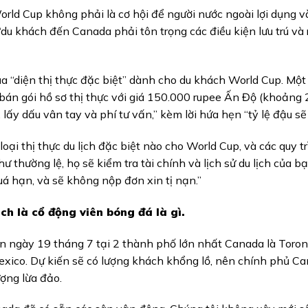
rld Cup không phải là cơ hội để người nước ngoài lợi dụng v
du khách đến Canada phải tôn trọng các điều kiện lưu trú và r
của “diện thị thực đặc biệt” dành cho du khách World Cup. Một
bán gói hồ sơ thị thực với giá 150.000 rupee Ấn Độ (khoảng
lấy dấu vân tay và phí tư vấn,” kèm lời hứa hẹn “tỷ lệ đậu sẽ 
oại thị thực du lịch đặc biệt nào cho World Cup, và các quy t
thường lệ, họ sẽ kiểm tra tài chính và lịch sử du lịch của b
á hạn, và sẽ không nộp đơn xin tị nạn.”
 là cổ động viên bóng đá là gì.
n ngày 19 tháng 7 tại 2 thành phố lớn nhất Canada là Toron
exico. Dự kiến sẽ có lượng khách khổng lồ, nên chính phủ C
ợng lừa đảo.