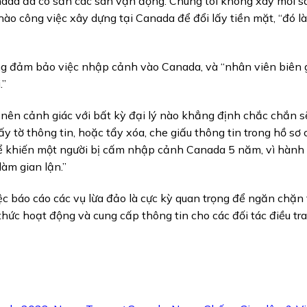
nada đã có sẵn các sân vận động. Chúng tôi không xây mới 
o công việc xây dựng tại Canada để đổi lấy tiền mặt, “đó là
ng đảm bảo việc nhập cảnh vào Canada, và “nhân viên biên gi
.”
nên cảnh giác với bất kỳ đại lý nào khẳng định chắc chắn s
iấy tờ thông tin, hoặc tẩy xóa, che giấu thông tin trong hồ sơ 
ể khiến một người bị cấm nhập cảnh Canada 5 năm, vì hành 
làm gian lận.”
 báo cáo các vụ lừa đảo là cực kỳ quan trọng để ngăn chặn 
ức hoạt động và cung cấp thông tin cho các đối tác điều tra