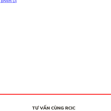
i phạm Di
TƯ VẤN CÙNG RCIC