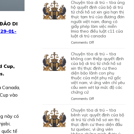
TÒA
chuyện tòa di trú – tòa ủng
1
LAO
BỘ
DI
hộ quyết định của bộ di trú
CON
ĐỘNG
DI
TRÚ
từ chối hồ sơ xin gia hạn thị
CHUNG,
CỦA
TRÚ
thực tạm trú của đương đơn
–
VÌ
MỘT
TỪ
người việt nam, đang có
TÒA
ĐẢO DI
LÝ
ỨNG
CHỐI
giấy phép làm việc miễn
ỦNG
DO
VIÊN
29-01-
lmia theo điều luật c11 của
HỒ
HỘ
MỤC
VIỆT
luật di trú canada
SƠ
QUYẾT
ĐÍCH
NAM,
XIN
ĐỊNH
on
Comments Off
BAN
ĐÃ
ĐỊNH
CỦA
CHUYỆN
ĐẦU
TIN
CƯ
BỘ
TÒA
chuyện tòa di trú – tòa
CỦA
TƯỞNG
DIỆN
DI
DI
không can thiệp quyết định
HÔN
VÀO
NHÂN
TRÚ
TRÚ
của bộ di trú từ chối hồ sơ
NHÂN
SỰ
d Cup,
ĐẠO,
TỪ
xin thị thực định cư theo
–
LÀ
CHẤP
CỦA
CHỐI
diện bảo lãnh con phụ
TÒA
s.
KHÔNG
HÀNH
MỘT
thuộc của một phụ nữ gốc
HỒ
ỦNG
TRUNG
TỐT
PHỤ
việt nam, vì ứng viên chỉ yêu
SƠ
HỘ
THỰC
LỆNH
NỮ
a Canada,
cầu xem xét lại mức độ các
XIN
QUYẾT
VÀ
TRỤC
chứng cứ
VIỆT
ĐỊNH
ĐỊNH
 Cup vào
VÌ
XUẤT
NAM
CƯ
CỦA
on
Comments Off
MỤC
TRƯỚC
ĐANG
DIỆN
BỘ
CHUYỆN
TIÊU
ĐÓ
TẠM
KHỞI
DI
TÒA
chuyện tòa di trú – tòa
DI
THAY
TRÚ
NGHIỆP
TRÚ
DI
bênh vực quyết định của bộ
ng này có
TRÚ
VÌ
QUÁ
START-
TỪ
TRÚ
di trú từ chối hồ sơ xin thị
NGHI
HẠN
jabi,
UP
CHỐI
thực định cư theo diện đầu
–
NGỜ
TẠI
VISA,
tư quebec, vì ứng viên
HỒ
TÒA
 quốc tế
NHƯ
CANADA,
CỦA
không chứng minh được ý
SƠ
KHÔNG