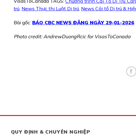
VisasToCanada TAGS:
Chương trình Cải Tổ Di Trú Ca
trú
,
News Thực thi Luật Di trú
,
News Cải tổ Di trú & Hiệ
Bài gốc:
BÁO CBC NEWS ĐĂNG NGÀY 29-01-2026
Photo credit: AndrewDuongRcic for VisasToCanada
QUY ĐỊNH & CHUYÊN NGHIỆP