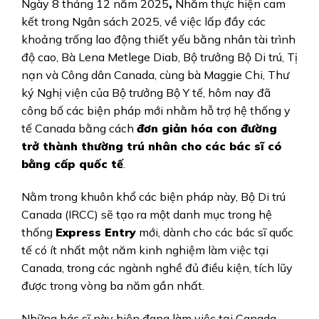
Ngày 8 tháng 12 năm 2025
,
Nhằm thực hiện cam
kết trong Ngân sách 2025, về việc lấp đầy các
khoảng trống lao động thiết yếu bằng nhân tài trình
độ cao, Bà Lena Metlege Diab, Bộ trưởng Bộ Di trú, Tị
nạn và Công dân Canada, cùng bà Maggie Chi, Thư
ký Nghị viện của Bộ trưởng Bộ Y tế, hôm nay đã
công bố các biện pháp mới nhằm hỗ trợ hệ thống y
tế Canada bằng cách
đơn giản hóa con đường
trở thành thường trú nhân cho các bác sĩ có
bằng cấp quốc tế
.
Nằm trong khuôn khổ các biện pháp này, Bộ Di trú
Canada (IRCC) sẽ tạo ra một danh mục trong hệ
thống
Express Entry
mới, dành cho các bác sĩ quốc
tế có ít nhất một năm kinh nghiệm làm việc tại
Canada, trong các ngành nghề đủ điều kiện, tích lũy
được trong vòng ba năm gần nhất.
Những bác sĩ này hiện đang làm việc tại Canada