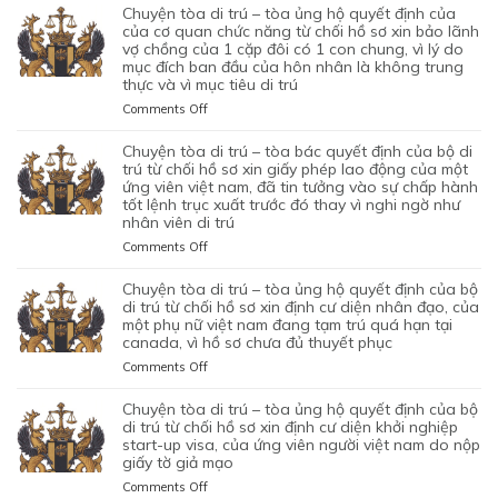
chuyện tòa di trú – tòa ủng hộ quyết định của
của cơ quan chức năng từ chối hồ sơ xin bảo lãnh
vợ chồng của 1 cặp đôi có 1 con chung, vì lý do
mục đích ban đầu của hôn nhân là không trung
thực và vì mục tiêu di trú
on
Comments Off
CHUYỆN
TÒA
chuyện tòa di trú – tòa bác quyết định của bộ di
DI
trú từ chối hồ sơ xin giấy phép lao động của một
TRÚ
ứng viên việt nam, đã tin tưởng vào sự chấp hành
tốt lệnh trục xuất trước đó thay vì nghi ngờ như
–
nhân viên di trú
TÒA
ỦNG
on
Comments Off
HỘ
CHUYỆN
QUYẾT
TÒA
chuyện tòa di trú – tòa ủng hộ quyết định của bộ
ĐỊNH
DI
di trú từ chối hồ sơ xin định cư diện nhân đạo, của
CỦA
TRÚ
một phụ nữ việt nam đang tạm trú quá hạn tại
CỦA
canada, vì hồ sơ chưa đủ thuyết phục
–
CƠ
TÒA
on
Comments Off
QUAN
BÁC
CHUYỆN
CHỨC
QUYẾT
TÒA
chuyện tòa di trú – tòa ủng hộ quyết định của bộ
NĂNG
ĐỊNH
DI
di trú từ chối hồ sơ xin định cư diện khởi nghiệp
TỪ
CỦA
TRÚ
start-up visa, của ứng viên người việt nam do nộp
CHỐI
BỘ
giấy tờ giả mạo
–
HỒ
DI
TÒA
SƠ
on
Comments Off
TRÚ