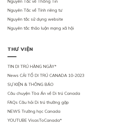
Nguyên Tắc về Thông Tin
VÌ
NHÂN
CHỨNG
TỪ
TRÚ
NỮ
ỨNG
ĐẠO
MINH
CHỐI
Nguyên Tắc về Tính riêng tư
CANADA
VIỆT
VIÊN
VÌ
ĐƯỢC
HỒ
NAM
CHỈ
LÝ
Ý
Nguyên tắc sử dụng website
SƠ
VÀ
YÊU
DO
ĐỊNH
XIN
3
CẦU
SỨC
Nguyên tắc thảo luận mạng xã hội
CƯ
ĐỊNH
CON
XEM
KHỎE
TRÚ
CƯ
ĐỂ
XÉT
BỊ
LÂU
THEO
ĐOÀN
LẠI
BỘ
DÀI
DIỆN
TỤ
MỨC
DI
THƯ VIỆN
TẠI
NHÂN
VỚI
ĐỘ
TRÚ
QUEBEC
ĐẠO
CHỒNG
CÁC
TỪ
CỦA
ĐANG
CHỨNG
CHỐI
MỘT
TIN DI TRÚ HÀNG NGÀY*
LÀM
CỨ
PHỤ
VIỆC
News CẢI TỔ DI TRÚ CANADA 10-2023
NỮ
TẠI
VIỆT
CANADA,
SỰ KIỆN & THÔNG BÁO
NAM,
VÌ
VÌ
TÀI
Câu chuyện Tòa Án về Di trú Canada
ĐƯƠNG
CHÍNH
ĐƠN
LỎNG
FAQs Câu hỏi Di trú thường gặp
THIẾU
LẺO
BẰNG
NEWS Trường học Canada
CHỨNG
YOUTUBE VisasToCanada*
CHẮC
CHẮN