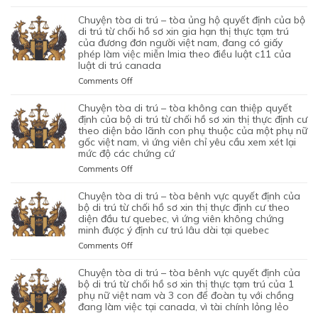
ỦNG
XIN
CHUYỆN
TỪ
HỘ
BẢO
TÒA
chuyện tòa di trú – tòa ủng hộ quyết định của bộ
CHỐI
QUYẾT
LÃNH
DI
di trú từ chối hồ sơ xin gia hạn thị thực tạm trú
HỒ
ĐỊNH
VỢ
TRÚ
của đương đơn người việt nam, đang có giấy
SƠ
CỦA
phép làm việc miễn lmia theo điều luật c11 của
CHỒNG
–
XIN
BỘ
luật di trú canada
CỦA
TÒA
GIẤY
DI
1
ỦNG
PHÉP
on
Comments Off
TRÚ
CẶP
HỘ
LAO
CHUYỆN
TỪ
ĐÔI
QUYẾT
ĐỘNG
TÒA
chuyện tòa di trú – tòa không can thiệp quyết
CHỐI
CÓ
ĐỊNH
CỦA
DI
định của bộ di trú từ chối hồ sơ xin thị thực định cư
HỒ
1
CỦA
MỘT
TRÚ
theo diện bảo lãnh con phụ thuộc của một phụ nữ
SƠ
CON
BỘ
gốc việt nam, vì ứng viên chỉ yêu cầu xem xét lại
ỨNG
–
XIN
CHUNG,
DI
mức độ các chứng cứ
VIÊN
TÒA
ĐỊNH
VÌ
TRÚ
VIỆT
ỦNG
on
Comments Off
CƯ
LÝ
TỪ
NAM,
HỘ
CHUYỆN
DIỆN
DO
CHỐI
ĐÃ
QUYẾT
TÒA
NHÂN
chuyện tòa di trú – tòa bênh vực quyết định của
MỤC
HỒ
TIN
ĐỊNH
DI
ĐẠO,
bộ di trú từ chối hồ sơ xin thị thực định cư theo
ĐÍCH
SƠ
TƯỞNG
CỦA
TRÚ
diện đầu tư quebec, vì ứng viên không chứng
CỦA
BAN
XIN
VÀO
BỘ
minh được ý định cư trú lâu dài tại quebec
–
MỘT
ĐẦU
ĐỊNH
SỰ
DI
TÒA
PHỤ
on
Comments Off
CỦA
CƯ
CHẤP
TRÚ
KHÔNG
NỮ
CHUYỆN
HÔN
DIỆN
HÀNH
TỪ
CAN
VIỆT
TÒA
NHÂN
KHỞI
chuyện tòa di trú – tòa bênh vực quyết định của
TỐT
CHỐI
THIỆP
NAM
DI
LÀ
NGHIỆP
bộ di trú từ chối hồ sơ xin thị thực tạm trú của 1
LỆNH
HỒ
QUYẾT
ĐANG
TRÚ
phụ nữ việt nam và 3 con để đoàn tụ với chồng
KHÔNG
START-
TRỤC
SƠ
ĐỊNH
TẠM
đang làm việc tại canada, vì tài chính lỏng lẻo
–
TRUNG
UP
XUẤT
XIN
CỦA
TRÚ
TÒA