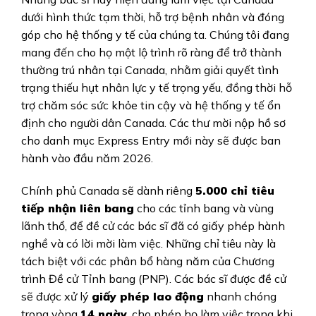
dưới hình thức tạm thời, hỗ trợ bệnh nhân và đóng
góp cho hệ thống y tế của chúng ta. Chúng tôi đang
mang đến cho họ một lộ trình rõ ràng để trở thành
thường trú nhân tại Canada, nhằm giải quyết tình
trạng thiếu hụt nhân lực y tế trọng yếu, đồng thời hỗ
trợ chăm sóc sức khỏe tin cậy và hệ thống y tế ổn
định cho người dân Canada. Các thư mời nộp hồ sơ
cho danh mục Express Entry mới này sẽ được ban
hành vào đầu năm 2026.
Chính phủ Canada sẽ dành riêng
5.000 chỉ tiêu
tiếp nhận liên bang
cho các tỉnh bang và vùng
lãnh thổ, để đề cử các bác sĩ đã có giấy phép hành
nghề và có lời mời làm việc.
Những chỉ tiêu này là
tách biệt với các phân bổ hàng năm của Chương
trình Đề cử Tỉnh bang (PNP). Các bác sĩ được đề cử
sẽ được xử lý
giấy phép lao động
nhanh chóng
trong vòng
14 ngày
, cho phép họ làm việc trong khi