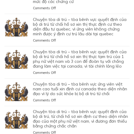
mức độ các chứng cứ
VIÊN
TÒA
ĐỊNH
VÌ
TRÚ
VIỆT
ỦNG
on
Comments Off
CƯ
LÝ
TỪ
NAM,
HỘ
CHUYỆN
DIỆN
DO
CHỐI
ĐÃ
QUYẾT
TÒA
NHÂN
chuyện tòa di trú – tòa bênh vực quyết định của
MỤC
HỒ
TIN
ĐỊNH
DI
ĐẠO,
bộ di trú từ chối hồ sơ xin thị thực định cư theo
ĐÍCH
SƠ
TƯỞNG
CỦA
TRÚ
diện đầu tư quebec, vì ứng viên không chứng
CỦA
BAN
XIN
VÀO
BỘ
minh được ý định cư trú lâu dài tại quebec
–
MỘT
ĐẦU
ĐỊNH
SỰ
DI
TÒA
PHỤ
on
Comments Off
CỦA
CƯ
CHẤP
TRÚ
KHÔNG
NỮ
CHUYỆN
HÔN
DIỆN
HÀNH
TỪ
CAN
VIỆT
TÒA
NHÂN
KHỞI
chuyện tòa di trú – tòa bênh vực quyết định của
TỐT
CHỐI
THIỆP
NAM
DI
LÀ
NGHIỆP
bộ di trú từ chối hồ sơ xin thị thực tạm trú của 1
LỆNH
HỒ
QUYẾT
ĐANG
TRÚ
phụ nữ việt nam và 3 con để đoàn tụ với chồng
KHÔNG
START-
TRỤC
SƠ
ĐỊNH
TẠM
đang làm việc tại canada, vì tài chính lỏng lẻo
–
TRUNG
UP
XUẤT
XIN
CỦA
TRÚ
TÒA
THỰC
VISA,
TRƯỚC
GIA
on
Comments Off
BỘ
QUÁ
BÊNH
VÀ
CỦA
ĐÓ
HẠN
CHUYỆN
DI
HẠN
VỰC
VÌ
ỨNG
THAY
THỊ
TÒA
chuyện tòa di trú – tòa bênh vực ứng viên việt
TRÚ
TẠI
QUYẾT
MỤC
VIÊN
VÌ
THỰC
DI
nam cao tuổi xin định cư canada theo diện nhân
TỪ
CANADA,
ĐỊNH
TIÊU
NGƯỜI
NGHI
TẠM
TRÚ
đạo vì lý do sức khỏe bị bộ di trú từ chối
CHỐI
VÌ
CỦA
DI
VIỆT
NGỜ
TRÚ
–
HỒ
HỒ
on
Comments Off
BỘ
TRÚ
NAM
NHƯ
CỦA
TÒA
SƠ
SƠ
CHUYỆN
DI
DO
NHÂN
ĐƯƠNG
BÊNH
XIN
CHƯA
TÒA
chuyện tòa di trú – tòa bênh vực quyết định của
TRÚ
NỘP
VIÊN
ĐƠN
VỰC
THỊ
ĐỦ
DI
bộ di trú, từ chối hồ sơ xin định cư theo diện nhân
TỪ
GIẤY
DI
NGƯỜI
QUYẾT
THỰC
THUYẾT
TRÚ
đạo của một phụ nữ việt nam, vì đương đơn thiếu
CHỐI
TỜ
TRÚ
VIỆT
ĐỊNH
ĐỊNH
PHỤC
bằng chứng chắc chắn
–
HỒ
GIẢ
NAM,
CỦA
CƯ
TÒA
SƠ
MẠO
on
Comments Off
ĐANG
BỘ