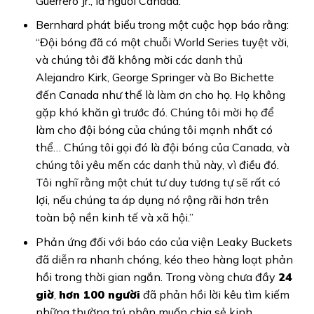
Guerrero Jr., là người Canada.
Bernhard phát biểu trong một cuộc họp báo rằng:
“Đội bóng đã có một chuỗi World Series tuyệt vời,
và chúng tôi đã không mời các danh thủ
Alejandro Kirk, George Springer và Bo Bichette
đến Canada như thể là làm ơn cho họ. Họ không
gặp khó khăn gì trước đó. Chúng tôi mời họ để
làm cho đội bóng của chúng tôi mạnh nhất có
thể… Chúng tôi gọi đó là đội bóng của Canada, và
chúng tôi yêu mến các danh thủ này, vì điều đó.
Tôi nghĩ rằng một chút tư duy tương tự sẽ rất có
lợi, nếu chúng ta áp dụng nó rộng rãi hơn trên
toàn bộ nền kinh tế và xã hội.”
Phản ứng đối với báo cáo của viện Leaky Buckets
đã diễn ra nhanh chóng, kéo theo hàng loạt phản
hồi trong thời gian ngắn. Trong vòng chưa đầy
24
giờ
,
hơn 100 người
đã phản hồi lời kêu tìm kiếm
những thường trú nhân muốn chia sẻ kinh