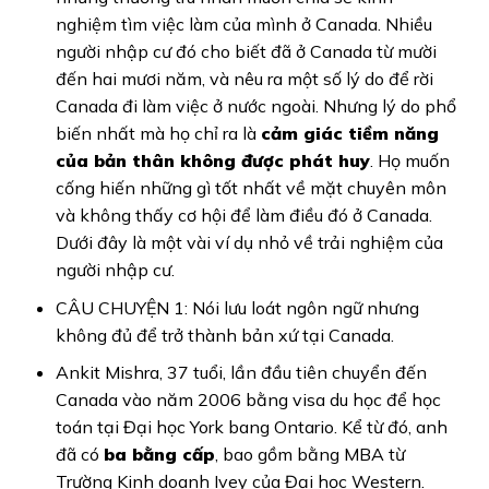
nghiệm tìm việc làm của mình ở Canada. Nhiều
người nhập cư đó cho biết đã ở Canada từ mười
đến hai mươi năm, và nêu ra một số lý do để rời
Canada đi làm việc ở nước ngoài. Nhưng lý do phổ
biến nhất mà họ chỉ ra là
cảm giác tiềm năng
của bản thân không được phát huy
. Họ muốn
cống hiến những gì tốt nhất về mặt chuyên môn
và không thấy cơ hội để làm điều đó ở Canada.
Dưới đây là một vài ví dụ nhỏ về trải nghiệm của
người nhập cư.
CÂU CHUYỆN 1: Nói lưu loát ngôn ngữ nhưng
không đủ để trở thành bản xứ tại Canada.
Ankit Mishra, 37 tuổi, lần đầu tiên chuyển đến
Canada vào năm 2006 bằng visa du học để học
toán tại Đại học York bang Ontario. Kể từ đó, anh
đã có
ba bằng cấp
, bao gồm bằng MBA từ
Trường Kinh doanh Ivey của Đại học Western.