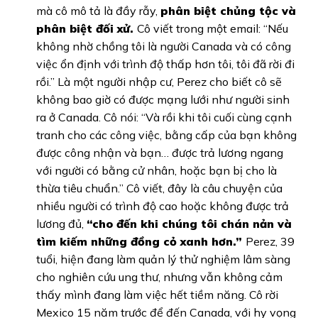
mà cô mô tả là đầy rẫy,
phân biệt chủng tộc và
phân biệt đối xử.
Cô viết trong một email: “Nếu
không nhờ chồng tôi là người Canada và có công
việc ổn định với trình độ thấp hơn tôi, tôi đã rời đi
rồi.” Là một người nhập cư, Perez cho biết cô sẽ
không bao giờ có được mạng lưới như người sinh
ra ở Canada. Cô nói: “Và rồi khi tôi cuối cùng cạnh
tranh cho các công việc, bằng cấp của bạn không
được công nhận và bạn… được trả lương ngang
với người có bằng cử nhân, hoặc bạn bị cho là
thừa tiêu chuẩn.” Cô viết, đây là câu chuyện của
nhiều người có trình độ cao hoặc không được trả
lương đủ,
“cho đến khi chúng tôi chán nản và
tìm kiếm những đồng cỏ xanh hơn.”
Perez, 39
tuổi, hiện đang làm quản lý thử nghiệm lâm sàng
cho nghiên cứu ung thư, nhưng vẫn không cảm
thấy mình đang làm việc hết tiềm năng. Cô rời
Mexico 15 năm trước để đến Canada, với hy vọng