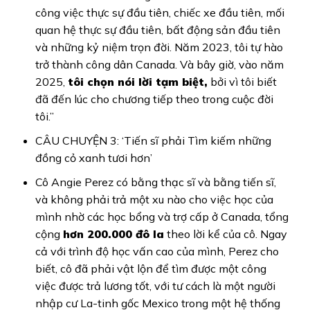
công việc thực sự đầu tiên, chiếc xe đầu tiên, mối
quan hệ thực sự đầu tiên, bất động sản đầu tiên
và những kỷ niệm trọn đời. Năm 2023, tôi tự hào
trở thành công dân Canada. Và bây giờ, vào năm
2025,
tôi chọn nói lời tạm biệt,
bởi vì tôi biết
đã đến lúc cho chương tiếp theo trong cuộc đời
tôi.”
CÂU CHUYỆN 3: ‘Tiến sĩ phải Tìm kiếm những
đồng cỏ xanh tươi hơn’
Cô Angie Perez có bằng thạc sĩ và bằng tiến sĩ,
và không phải trả một xu nào cho việc học của
mình nhờ các học bổng và trợ cấp ở Canada, tổng
cộng
hơn 200.000 đô la
theo lời kể của cô. Ngay
cả với trình độ học vấn cao của mình, Perez cho
biết, cô đã phải vật lộn để tìm được một công
việc được trả lương tốt, với tư cách là một người
nhập cư La-tinh gốc Mexico trong một hệ thống