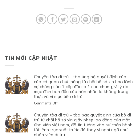
TIN MỚI CẬP NHẬT
chuyện tòa di trú – tòa ủng hộ quyết định của
của cơ quan chức năng từ chối hồ sơ xin bảo lãnh
vợ chồng của 1 cặp đôi có 1 con chung, vì lý do
mục đích ban đầu của hôn nhân là không trung
thực và vì mục tiêu di trú
on
Comments Off
CHUYỆN
TÒA
chuyện tòa di trú – tòa bác quyết định của bộ di
DI
trú từ chối hồ sơ xin giấy phép lao động của một
TRÚ
ứng viên việt nam, đã tin tưởng vào sự chấp hành
tốt lệnh trục xuất trước đó thay vì nghi ngờ như
–
nhân viên di trú
TÒA