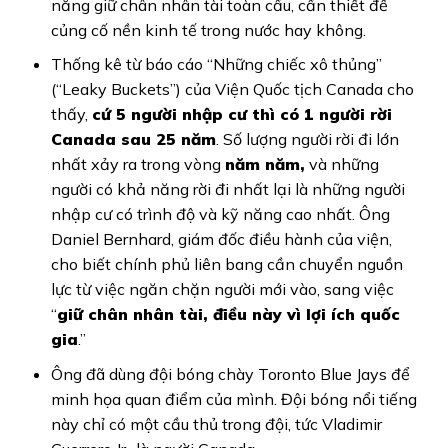
năng giữ chân nhân tài toàn cầu, cần thiết để
củng cố nền kinh tế trong nước hay không.
Thống kê từ báo cáo “Những chiếc xô thủng”
(“Leaky Buckets”) của Viện Quốc tịch Canada cho
thấy,
cứ 5 người nhập cư thì có 1 người rời
Canada sau 25 năm
. Số lượng người rời đi lớn
nhất xảy ra trong vòng
năm năm,
và những
người có khả năng rời đi nhất lại là những người
nhập cư có trình độ và kỹ năng cao nhất.
Ông
Daniel Bernhard, giám đốc điều hành của viện,
cho biết chính phủ liên bang cần chuyển nguồn
lực từ việc ngăn chặn người mới vào, sang việc
“
giữ chân nhân tài, điều này vì lợi ích quốc
gia
.”
Ông đã dùng đội bóng chày Toronto Blue Jays để
minh họa quan điểm của mình. Đội bóng nổi tiếng
này chỉ có một cầu thủ trong đội, tức Vladimir