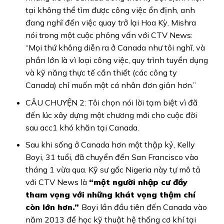
tại không thể tìm được công việc ổn định, anh
đang nghĩ đến việc quay trở lại Hoa Kỳ. Mishra
nói trong một cuộc phỏng vấn với CTV News:
“Mọi thứ không diễn ra ở Canada như tôi nghĩ, và
phần lớn là vì loại công việc, quy trình tuyển dụng
và kỹ năng thực tế cần thiết (các công ty
Canada) chỉ muốn một cá nhân đơn giản hơn.”
CÂU CHUYỆN 2: Tôi chọn nói lời tạm biệt vì đã
đến lúc xây dựng một chương mới cho cuộc đời
sau acc1 khó khăn tại Canada.
Sau khi sống ở Canada hơn một thập kỷ, Kelly
Boyi, 31 tuổi, đã chuyển đến San Francisco vào
tháng 1 vừa qua. Kỹ sư gốc Nigeria này tự mô tả
với CTV News là
“một người nhập cư đầy
tham vọng với những khát vọng thậm chí
còn lớn hơn.”
Boyi lần đầu tiên đến Canada vào
năm 2013 để học kỹ thuật hệ thống cơ khí tại