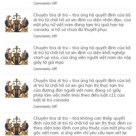
ỦNG
on
Comments Off
HỘ
CHUYỆN
QUYẾT
TÒA
chuyện tòa di trú – tòa ủng hộ quyết định của bộ
ĐỊNH
DI
di trú từ chối hồ sơ xin định cư diện nhân đạo, của
CỦA
TRÚ
một phụ nữ việt nam đang tạm trú quá hạn tại
CỦA
canada, vì hồ sơ chưa đủ thuyết phục
–
CƠ
TÒA
on
Comments Off
QUAN
BÁC
CHUYỆN
CHỨC
QUYẾT
TÒA
chuyện tòa di trú – tòa ủng hộ quyết định của bộ
NĂNG
ĐỊNH
DI
di trú từ chối hồ sơ xin định cư diện khởi nghiệp
TỪ
CỦA
TRÚ
start-up visa, của ứng viên người việt nam do nộp
CHỐI
BỘ
giấy tờ giả mạo
–
HỒ
DI
TÒA
SƠ
on
Comments Off
TRÚ
ỦNG
XIN
CHUYỆN
TỪ
HỘ
BẢO
TÒA
chuyện tòa di trú – tòa ủng hộ quyết định của bộ
CHỐI
QUYẾT
LÃNH
DI
di trú từ chối hồ sơ xin gia hạn thị thực tạm trú
HỒ
ĐỊNH
VỢ
TRÚ
của đương đơn người việt nam, đang có giấy
SƠ
CỦA
phép làm việc miễn lmia theo điều luật c11 của
CHỒNG
–
XIN
BỘ
luật di trú canada
CỦA
TÒA
GIẤY
DI
1
ỦNG
PHÉP
on
Comments Off
TRÚ
CẶP
HỘ
LAO
CHUYỆN
TỪ
ĐÔI
QUYẾT
ĐỘNG
TÒA
chuyện tòa di trú – tòa không can thiệp quyết
CHỐI
CÓ
ĐỊNH
CỦA
DI
định của bộ di trú từ chối hồ sơ xin thị thực định cư
HỒ
1
CỦA
MỘT
TRÚ
theo diện bảo lãnh con phụ thuộc của một phụ nữ
SƠ
CON
BỘ
gốc việt nam, vì ứng viên chỉ yêu cầu xem xét lại
ỨNG
–
XIN
CHUNG,
DI