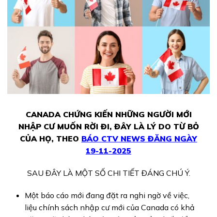
CANADA CHỨNG KIẾN NHỮNG NGƯỜI MỚI
NHẬP CƯ MUỐN RỜI ĐI, ĐÂY LÀ LÝ DO TỪ BỎ
CỦA HỌ, THEO
BÁO CTV NEWS ĐĂNG NGÀY
19-11-
2025
SAU ĐÂY LÀ MỘT SỐ CHI TIẾT ĐÁNG CHÚ Ý.
Một báo cáo mới đang đặt ra nghi ngờ về việc,
liệu chính sách nhập cư mới của Canada có khả