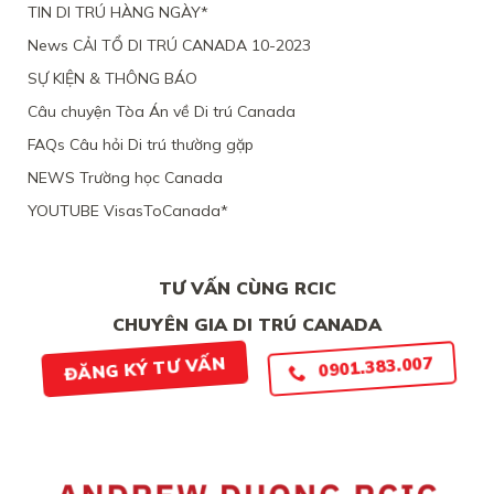
MỘT
TIN DI TRÚ HÀNG NGÀY*
LÀM
CỨ
PHỤ
VIỆC
News CẢI TỔ DI TRÚ CANADA 10-2023
NỮ
TẠI
VIỆT
CANADA,
SỰ KIỆN & THÔNG BÁO
NAM,
VÌ
VÌ
TÀI
Câu chuyện Tòa Án về Di trú Canada
ĐƯƠNG
CHÍNH
ĐƠN
LỎNG
FAQs Câu hỏi Di trú thường gặp
THIẾU
LẺO
BẰNG
NEWS Trường học Canada
CHỨNG
YOUTUBE VisasToCanada*
CHẮC
CHẮN
TƯ VẤN CÙNG RCIC
CHUYÊN GIA DI TRÚ CANADA
ĐĂNG KÝ TƯ VẤN
0901.383.007