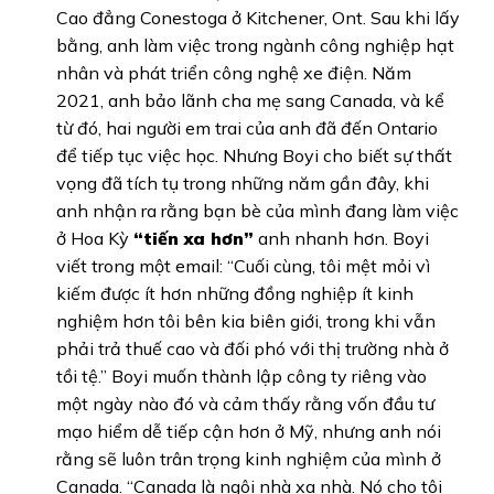
Cao đẳng Conestoga ở Kitchener, Ont. Sau khi lấy
bằng, anh làm việc trong ngành công nghiệp hạt
nhân và phát triển công nghệ xe điện. Năm
2021, anh bảo lãnh cha mẹ sang Canada, và kể
từ đó, hai người em trai của anh đã đến Ontario
để tiếp tục việc học. Nhưng Boyi cho biết sự thất
vọng đã tích tụ trong những năm gần đây, khi
anh nhận ra rằng bạn bè của mình đang làm việc
ở Hoa Kỳ
“tiến xa hơn”
anh nhanh hơn. Boyi
viết trong một email: “Cuối cùng, tôi mệt mỏi vì
kiếm được ít hơn những đồng nghiệp ít kinh
nghiệm hơn tôi bên kia biên giới, trong khi vẫn
phải trả thuế cao và đối phó với thị trường nhà ở
tồi tệ.” Boyi muốn thành lập công ty riêng vào
một ngày nào đó và cảm thấy rằng vốn đầu tư
mạo hiểm dễ tiếp cận hơn ở Mỹ, nhưng anh nói
rằng sẽ luôn trân trọng kinh nghiệm của mình ở
Canada. “Canada là ngôi nhà xa nhà. Nó cho tôi