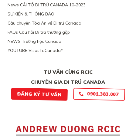
VIỆC
News CẢI TỔ DI TRÚ CANADA 10-2023
NỮ
TẠI
VIỆT
CANADA,
SỰ KIỆN & THÔNG BÁO
NAM,
VÌ
VÌ
TÀI
Câu chuyện Tòa Án về Di trú Canada
ĐƯƠNG
CHÍNH
ĐƠN
LỎNG
FAQs Câu hỏi Di trú thường gặp
THIẾU
LẺO
BẰNG
NEWS Trường học Canada
CHỨNG
YOUTUBE VisasToCanada*
CHẮC
CHẮN
TƯ VẤN CÙNG RCIC
CHUYÊN GIA DI TRÚ CANADA
0901.383.007
ĐĂNG KÝ TƯ VẤN