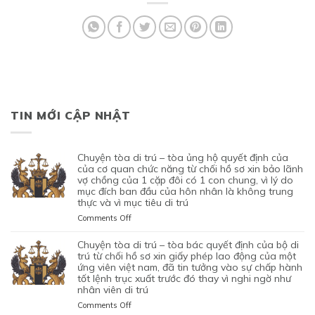
TIN MỚI CẬP NHẬT
chuyện tòa di trú – tòa ủng hộ quyết định của
của cơ quan chức năng từ chối hồ sơ xin bảo lãnh
vợ chồng của 1 cặp đôi có 1 con chung, vì lý do
mục đích ban đầu của hôn nhân là không trung
thực và vì mục tiêu di trú
on
Comments Off
CHUYỆN
TÒA
chuyện tòa di trú – tòa bác quyết định của bộ di
DI
trú từ chối hồ sơ xin giấy phép lao động của một
TRÚ
ứng viên việt nam, đã tin tưởng vào sự chấp hành
tốt lệnh trục xuất trước đó thay vì nghi ngờ như
–
nhân viên di trú
TÒA
ỦNG
on
Comments Off
HỘ