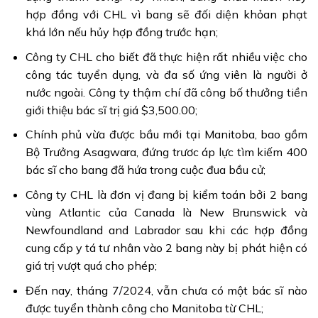
hợp đồng với CHL vì bang sẽ đối diện khỏan phạt
khá lớn nếu hủy hợp đồng trước hạn;
Công ty CHL cho biết đã thực hiện rất nhiều việc cho
công tác tuyển dụng, và đa số ứng viên là người ở
nước ngoài. Công ty thậm chí đã công bố thưởng tiền
giới thiệu bác sĩ trị giá $3,500.00;
Chính phủ vừa được bầu mới tại Manitoba, bao gồm
Bộ Trưởng Asagwara, đứng trươc áp lực tìm kiếm 400
bác sĩ cho bang đã hứa trong cuộc đua bầu cử;
Công ty CHL là đơn vị đang bị kiểm toán bởi 2 bang
vùng Atlantic của Canada là New Brunswick và
Newfoundland and Labrador sau khi các hợp đồng
cung cấp y tá tư nhân vào 2 bang này bị phát hiện có
giá trị vượt quá cho phép;
Đến nay, tháng 7/2024, vẫn chưa có một bác sĩ nào
được tuyển thành công cho Manitoba từ CHL;