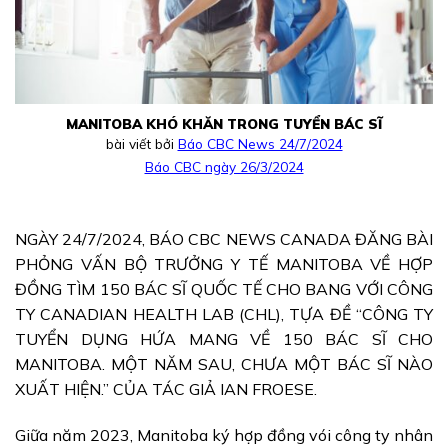
MANITOBA KHÓ KHĂN TRONG TUYỂN BÁC SĨ
bài viết bởi
Báo CBC News 24/7/2024
Báo CBC ngày 26/3/2024
NGÀY 24/7/2024, BÁO CBC NEWS CANADA ĐĂNG BÀI
PHỎNG VẤN BỘ TRƯỞNG Y TẾ MANITOBA VỀ HỢP
ĐỒNG TÌM 150 BÁC SĨ QUỐC TẾ CHO BANG VỚI CÔNG
TY CANADIAN HEALTH LAB (CHL), TỰA ĐỀ “CÔNG TY
TUYỂN DỤNG HỨA MANG VỀ 150 BÁC SĨ CHO
MANITOBA. MỘT NĂM SAU, CHƯA MỘT BÁC SĨ NÀO
XUẤT HIỆN.” CỦA TÁC GIẢ IAN FROESE.
Giữa năm 2023, Manitoba ký hợp đồng vói công ty nhân