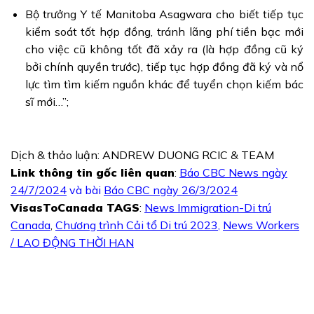
Bộ trưởng Y tế Manitoba Asagwara cho biết tiếp tục
kiểm soát tốt hợp đồng, tránh lãng phí tiền bạc mới
cho việc cũ không tốt đã xảy ra (là hợp đồng cũ ký
bởi chính quyền trước), tiếp tục hợp đồng đã ký và nổ
lực tìm tìm kiếm nguồn khác để tuyển chọn kiếm bác
sĩ mới…”;
Dịch & thảo luận: ANDREW DUONG RCIC & TEAM
Link thông tin gốc liên quan
:
Báo CBC News ngày
24/7/2024
và bài
Báo CBC ngày 26/3/2024
VisasToCanada TAGS
:
News Immigration-Di trú
Canada
,
Chương trình Cải tổ Di trú 2023
,
News Workers
/ LAO ĐỘNG THỜI HAN