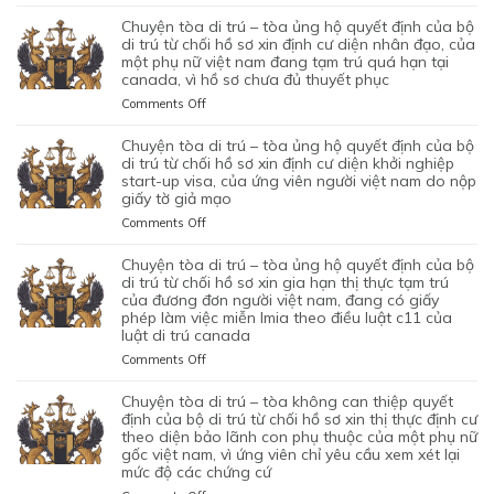
CHUYỆN
QUYẾT
TÒA
chuyện tòa di trú – tòa ủng hộ quyết định của bộ
ĐỊNH
DI
di trú từ chối hồ sơ xin định cư diện nhân đạo, của
CỦA
TRÚ
một phụ nữ việt nam đang tạm trú quá hạn tại
CỦA
canada, vì hồ sơ chưa đủ thuyết phục
–
CƠ
TÒA
on
Comments Off
QUAN
BÁC
CHUYỆN
CHỨC
QUYẾT
TÒA
chuyện tòa di trú – tòa ủng hộ quyết định của bộ
NĂNG
ĐỊNH
DI
di trú từ chối hồ sơ xin định cư diện khởi nghiệp
TỪ
CỦA
TRÚ
start-up visa, của ứng viên người việt nam do nộp
CHỐI
BỘ
giấy tờ giả mạo
–
HỒ
DI
TÒA
SƠ
on
Comments Off
TRÚ
ỦNG
XIN
CHUYỆN
TỪ
HỘ
BẢO
TÒA
chuyện tòa di trú – tòa ủng hộ quyết định của bộ
CHỐI
QUYẾT
LÃNH
DI
di trú từ chối hồ sơ xin gia hạn thị thực tạm trú
HỒ
ĐỊNH
VỢ
TRÚ
của đương đơn người việt nam, đang có giấy
SƠ
CỦA
phép làm việc miễn lmia theo điều luật c11 của
CHỒNG
–
XIN
BỘ
luật di trú canada
CỦA
TÒA
GIẤY
DI
1
ỦNG
PHÉP
on
Comments Off
TRÚ
CẶP
HỘ
LAO
CHUYỆN
TỪ
ĐÔI
QUYẾT
ĐỘNG
TÒA
chuyện tòa di trú – tòa không can thiệp quyết
CHỐI
CÓ
ĐỊNH
CỦA
DI
định của bộ di trú từ chối hồ sơ xin thị thực định cư
HỒ
1
CỦA
MỘT
TRÚ
theo diện bảo lãnh con phụ thuộc của một phụ nữ
SƠ
CON
BỘ
gốc việt nam, vì ứng viên chỉ yêu cầu xem xét lại
ỨNG
–
XIN
CHUNG,
DI
mức độ các chứng cứ
VIÊN
TÒA
ĐỊNH
VÌ
TRÚ
VIỆT
ỦNG