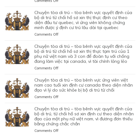
on
Comments Off
CƯ
LÝ
TỪ
NAM,
HỘ
CHUYỆN
DIỆN
DO
CHỐI
ĐÃ
QUYẾT
TÒA
NHÂN
chuyện tòa di trú – tòa bênh vực quyết định của
MỤC
HỒ
TIN
ĐỊNH
DI
ĐẠO,
bộ di trú từ chối hồ sơ xin thị thực định cư theo
ĐÍCH
SƠ
TƯỞNG
CỦA
TRÚ
diện đầu tư quebec, vì ứng viên không chứng
CỦA
BAN
XIN
VÀO
BỘ
minh được ý định cư trú lâu dài tại quebec
–
MỘT
ĐẦU
ĐỊNH
SỰ
DI
TÒA
PHỤ
on
Comments Off
CỦA
CƯ
CHẤP
TRÚ
KHÔNG
NỮ
CHUYỆN
HÔN
DIỆN
HÀNH
TỪ
CAN
VIỆT
TÒA
NHÂN
KHỞI
chuyện tòa di trú – tòa bênh vực quyết định của
TỐT
CHỐI
THIỆP
NAM
DI
LÀ
NGHIỆP
bộ di trú từ chối hồ sơ xin thị thực tạm trú của 1
LỆNH
HỒ
QUYẾT
ĐANG
TRÚ
phụ nữ việt nam và 3 con để đoàn tụ với chồng
KHÔNG
START-
TRỤC
SƠ
ĐỊNH
TẠM
đang làm việc tại canada, vì tài chính lỏng lẻo
–
TRUNG
UP
XUẤT
XIN
CỦA
TRÚ
TÒA
THỰC
VISA,
TRƯỚC
GIA
on
Comments Off
BỘ
QUÁ
BÊNH
VÀ
CỦA
ĐÓ
HẠN
CHUYỆN
DI
HẠN
VỰC
VÌ
ỨNG
THAY
THỊ
TÒA
chuyện tòa di trú – tòa bênh vực ứng viên việt
TRÚ
TẠI
QUYẾT
MỤC
VIÊN
VÌ
THỰC
DI
nam cao tuổi xin định cư canada theo diện nhân
TỪ
CANADA,
ĐỊNH
TIÊU
NGƯỜI
NGHI
TẠM
TRÚ
đạo vì lý do sức khỏe bị bộ di trú từ chối
CHỐI
VÌ
CỦA
DI
VIỆT
NGỜ
TRÚ
–
HỒ
HỒ
on
Comments Off
BỘ
TRÚ
NAM
NHƯ
CỦA
TÒA
SƠ
SƠ
CHUYỆN
DI
DO
NHÂN
ĐƯƠNG
BÊNH
XIN
CHƯA
TÒA
chuyện tòa di trú – tòa bênh vực quyết định của
TRÚ
NỘP
VIÊN
ĐƠN
VỰC
THỊ
ĐỦ
DI
bộ di trú, từ chối hồ sơ xin định cư theo diện nhân
TỪ
GIẤY
DI
NGƯỜI
QUYẾT
THỰC
THUYẾT
TRÚ
đạo của một phụ nữ việt nam, vì đương đơn thiếu
CHỐI
TỜ
TRÚ
VIỆT
ĐỊNH
ĐỊNH
PHỤC
bằng chứng chắc chắn
–
HỒ
GIẢ
NAM,
CỦA
CƯ
TÒA
SƠ
MẠO
on
Comments Off
ĐANG
BỘ
THEO
BÊNH
XIN
CHUYỆN
CÓ
DI
DIỆN
VỰC