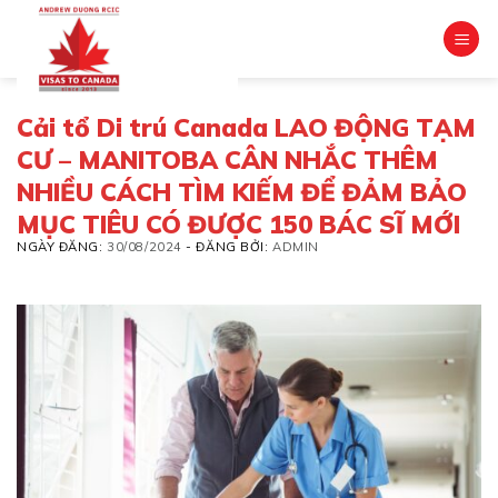
Skip
to
content
Cải tổ Di trú Canada LAO ĐỘNG TẠM
CƯ – MANITOBA CÂN NHẮC THÊM
NHIỀU CÁCH TÌM KIẾM ĐỂ ĐẢM BẢO
MỤC TIÊU CÓ ĐƯỢC 150 BÁC SĨ MỚI
NGÀY ĐĂNG:
30/08/2024
-
ĐĂNG BỞI:
ADMIN