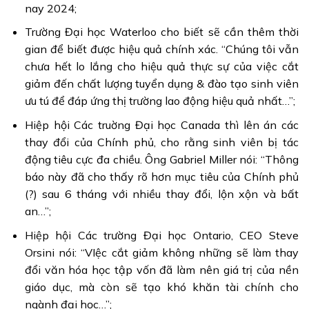
nay 2024;
Trường Đại học Waterloo cho biết sẽ cần thêm thời
gian để biết được hiệu quả chính xác. “Chúng tôi vẫn
chưa hết lo lắng cho hiệu quả thực sự của việc cắt
giảm đến chất lượng tuyển dụng & đào tạo sinh viên
ưu tú để đáp ứng thị trường lao động hiệu quả nhất…”;
Hiệp hội Các truờng Đại học Canada thì lên án các
thay đổi của Chính phủ, cho rằng sinh viên bị tác
động tiêu cực đa chiều. Ông Gabriel Miller nói: “Thông
báo này đã cho thấy rõ hơn mục tiêu của Chính phủ
(?) sau 6 tháng với nhiều thay đổi, lộn xộn và bất
an…”;
Hiệp hội Các trường Đại học Ontario, CEO Steve
Orsini nói: “VIệc cắt giảm không những sẽ làm thay
đổi văn hóa học tập vốn đã làm nên giá trị của nền
giáo dục, mà còn sẽ tạo khó khăn tài chính cho
ngành đại học…”;