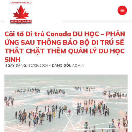
Skip
to
content
Cải tổ Di trú Canada DU HỌC – PHẢN
ỨNG SAU THÔNG BÁO BỘ DI TRÚ SẼ
THẮT CHẶT THÊM QUẢN LÝ DU HỌC
SINH
NGÀY ĐĂNG:
22/09/2024
-
ĐĂNG BỞI:
ADMIN