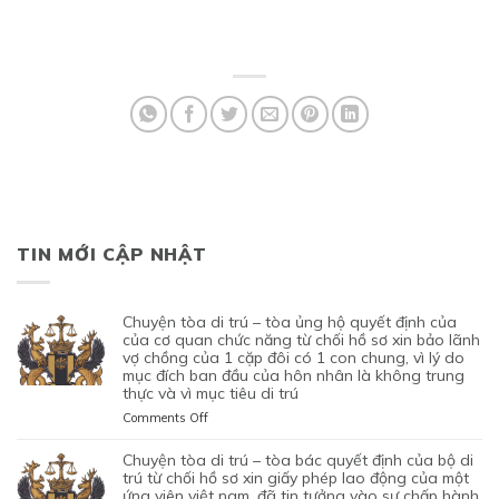
TIN MỚI CẬP NHẬT
chuyện tòa di trú – tòa ủng hộ quyết định của
của cơ quan chức năng từ chối hồ sơ xin bảo lãnh
vợ chồng của 1 cặp đôi có 1 con chung, vì lý do
mục đích ban đầu của hôn nhân là không trung
thực và vì mục tiêu di trú
on
Comments Off
CHUYỆN
TÒA
chuyện tòa di trú – tòa bác quyết định của bộ di
DI
trú từ chối hồ sơ xin giấy phép lao động của một
TRÚ
ứng viên việt nam, đã tin tưởng vào sự chấp hành