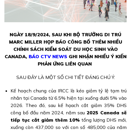
NGÀY 18/9/2024, SAU KHI BỘ TRƯỞNG DI TRÚ
MARC MILLER HỌP BÁO CÔNG BỐ THÊM NHIỀU
CHÍNH SÁCH KIỂM SOÁT DU HỌC SINH VÀO
CANADA,
BÁO CTV NEWS
GHI NHẬN NHIỀU Ý KIẾN
PHẢN ỨNG LIÊN QUAN
SAU ĐÂY LÀ MỘT SỐ CHI TIẾT ĐÁNG CHÚ Ý:
Kế hoạch chung của IRCC là kéo giảm tỷ lệ tạm trú
nhân tại Canada từ 6.5% hiện tại xuống dưới 5% vào
2026. Theo đó, sau kế họach cắt giảm 35% DHS
công bố đầu năm 2024, năm sau
2025 Canada sẽ
tiếp tục cắt giảm thêm 10%
tổng lượng DHS mới,
xuống còn 437,000 so với con số 485,000 của năm