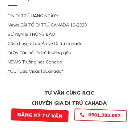
ĐỘ
TRÚ
QUEBEC
ĐẠO
CHỒNG
CÁC
TỪ
CỦA
ĐANG
CHỨNG
CHỐI
MỘT
TIN DI TRÚ HÀNG NGÀY*
LÀM
CỨ
PHỤ
VIỆC
News CẢI TỔ DI TRÚ CANADA 10-2023
NỮ
TẠI
VIỆT
CANADA,
SỰ KIỆN & THÔNG BÁO
NAM,
VÌ
VÌ
TÀI
Câu chuyện Tòa Án về Di trú Canada
ĐƯƠNG
CHÍNH
ĐƠN
LỎNG
FAQs Câu hỏi Di trú thường gặp
THIẾU
LẺO
BẰNG
NEWS Trường học Canada
CHỨNG
YOUTUBE VisasToCanada*
CHẮC
CHẮN
TƯ VẤN CÙNG RCIC
CHUYÊN GIA DI TRÚ CANADA
ĐĂNG KÝ TƯ VẤN
0901.383.007