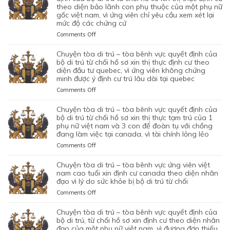
1
CỦA
MỘT
TRÚ
theo diện bảo lãnh con phụ thuộc của một phụ nữ
SƠ
CON
BỘ
gốc việt nam, vì ứng viên chỉ yêu cầu xem xét lại
ỨNG
–
XIN
CHUNG,
DI
mức độ các chứng cứ
VIÊN
TÒA
ĐỊNH
VÌ
TRÚ
VIỆT
ỦNG
on
Comments Off
CƯ
LÝ
TỪ
NAM,
HỘ
CHUYỆN
DIỆN
DO
CHỐI
ĐÃ
QUYẾT
TÒA
NHÂN
chuyện tòa di trú – tòa bênh vực quyết định của
MỤC
HỒ
TIN
ĐỊNH
DI
ĐẠO,
bộ di trú từ chối hồ sơ xin thị thực định cư theo
ĐÍCH
SƠ
TƯỞNG
CỦA
TRÚ
diện đầu tư quebec, vì ứng viên không chứng
CỦA
BAN
XIN
VÀO
BỘ
minh được ý định cư trú lâu dài tại quebec
–
MỘT
ĐẦU
ĐỊNH
SỰ
DI
TÒA
PHỤ
on
Comments Off
CỦA
CƯ
CHẤP
TRÚ
KHÔNG
NỮ
CHUYỆN
HÔN
DIỆN
HÀNH
TỪ
CAN
VIỆT
TÒA
NHÂN
KHỞI
chuyện tòa di trú – tòa bênh vực quyết định của
TỐT
CHỐI
THIỆP
NAM
DI
LÀ
NGHIỆP
bộ di trú từ chối hồ sơ xin thị thực tạm trú của 1
LỆNH
HỒ
QUYẾT
ĐANG
TRÚ
phụ nữ việt nam và 3 con để đoàn tụ với chồng
KHÔNG
START-
TRỤC
SƠ
ĐỊNH
TẠM
đang làm việc tại canada, vì tài chính lỏng lẻo
–
TRUNG
UP
XUẤT
XIN
CỦA
TRÚ
TÒA
THỰC
VISA,
TRƯỚC
GIA
on
Comments Off
BỘ
QUÁ
BÊNH
VÀ
CỦA
ĐÓ
HẠN
CHUYỆN
DI
HẠN
VỰC
VÌ
ỨNG
THAY
THỊ
TÒA
chuyện tòa di trú – tòa bênh vực ứng viên việt
TRÚ
TẠI
QUYẾT
MỤC
VIÊN
VÌ
THỰC
DI
nam cao tuổi xin định cư canada theo diện nhân
TỪ
CANADA,
ĐỊNH
TIÊU
NGƯỜI
NGHI
TẠM
TRÚ
đạo vì lý do sức khỏe bị bộ di trú từ chối
CHỐI
VÌ
CỦA
DI
VIỆT
NGỜ
TRÚ
–
HỒ
HỒ
on
Comments Off
BỘ
TRÚ
NAM
NHƯ
CỦA
TÒA
SƠ
SƠ
CHUYỆN
DI
DO
NHÂN
ĐƯƠNG
BÊNH
XIN
CHƯA
TÒA
chuyện tòa di trú – tòa bênh vực quyết định của
TRÚ
NỘP
VIÊN
ĐƠN
VỰC
THỊ
ĐỦ
DI
bộ di trú, từ chối hồ sơ xin định cư theo diện nhân
TỪ
GIẤY
DI
NGƯỜI
QUYẾT
THỰC
THUYẾT
TRÚ
đạo của một phụ nữ việt nam, vì đương đơn thiếu
CHỐI
TỜ