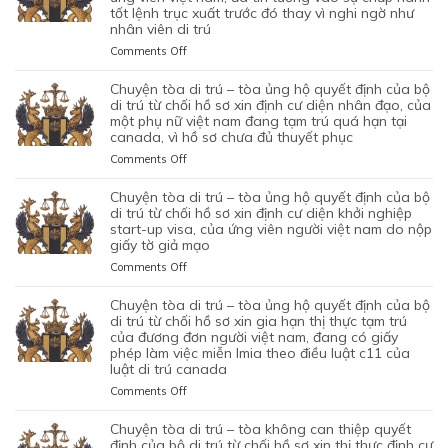
tốt lệnh trục xuất trước đó thay vì nghi ngờ như
–
nhân viên di trú
TÒA
ỦNG
on
Comments Off
HỘ
CHUYỆN
QUYẾT
TÒA
chuyện tòa di trú – tòa ủng hộ quyết định của bộ
ĐỊNH
DI
di trú từ chối hồ sơ xin định cư diện nhân đạo, của
CỦA
TRÚ
một phụ nữ việt nam đang tạm trú quá hạn tại
CỦA
canada, vì hồ sơ chưa đủ thuyết phục
–
CƠ
TÒA
on
Comments Off
QUAN
BÁC
CHUYỆN
CHỨC
QUYẾT
TÒA
chuyện tòa di trú – tòa ủng hộ quyết định của bộ
NĂNG
ĐỊNH
DI
di trú từ chối hồ sơ xin định cư diện khởi nghiệp
TỪ
CỦA
TRÚ
start-up visa, của ứng viên người việt nam do nộp
CHỐI
BỘ
giấy tờ giả mạo
–
HỒ
DI
TÒA
SƠ
on
Comments Off
TRÚ
ỦNG
XIN
CHUYỆN
TỪ
HỘ
BẢO
TÒA
chuyện tòa di trú – tòa ủng hộ quyết định của bộ
CHỐI
QUYẾT
LÃNH
DI
di trú từ chối hồ sơ xin gia hạn thị thực tạm trú
HỒ
ĐỊNH
VỢ
TRÚ
của đương đơn người việt nam, đang có giấy
SƠ
CỦA
phép làm việc miễn lmia theo điều luật c11 của
CHỒNG
–
XIN
BỘ
luật di trú canada
CỦA
TÒA
GIẤY
DI
1
ỦNG
PHÉP
on
Comments Off
TRÚ
CẶP
HỘ
LAO
CHUYỆN
TỪ
ĐÔI
QUYẾT
ĐỘNG
TÒA
chuyện tòa di trú – tòa không can thiệp quyết
CHỐI
CÓ
ĐỊNH
CỦA
DI
định của bộ di trú từ chối hồ sơ xin thị thực định cư
HỒ