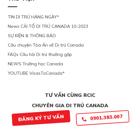
VỚI
ĐỘ
TRÚ
QUEBEC
ĐẠO
CHỒNG
CÁC
TỪ
CỦA
ĐANG
CHỨNG
CHỐI
MỘT
TIN DI TRÚ HÀNG NGÀY*
LÀM
CỨ
PHỤ
VIỆC
News CẢI TỔ DI TRÚ CANADA 10-2023
NỮ
TẠI
VIỆT
CANADA,
SỰ KIỆN & THÔNG BÁO
NAM,
VÌ
VÌ
TÀI
Câu chuyện Tòa Án về Di trú Canada
ĐƯƠNG
CHÍNH
ĐƠN
LỎNG
FAQs Câu hỏi Di trú thường gặp
THIẾU
LẺO
BẰNG
NEWS Trường học Canada
CHỨNG
YOUTUBE VisasToCanada*
CHẮC
CHẮN
TƯ VẤN CÙNG RCIC
CHUYÊN GIA DI TRÚ CANADA
0901.383.007
ĐĂNG KÝ TƯ VẤN