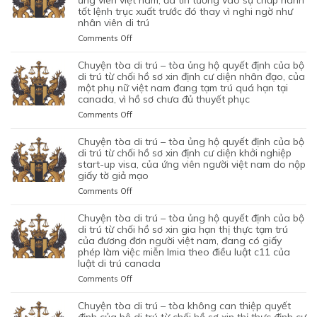
tốt lệnh trục xuất trước đó thay vì nghi ngờ như
–
nhân viên di trú
TÒA
ỦNG
on
Comments Off
HỘ
CHUYỆN
QUYẾT
TÒA
chuyện tòa di trú – tòa ủng hộ quyết định của bộ
ĐỊNH
DI
di trú từ chối hồ sơ xin định cư diện nhân đạo, của
CỦA
TRÚ
một phụ nữ việt nam đang tạm trú quá hạn tại
CỦA
canada, vì hồ sơ chưa đủ thuyết phục
–
CƠ
TÒA
on
Comments Off
QUAN
BÁC
CHUYỆN
CHỨC
QUYẾT
TÒA
chuyện tòa di trú – tòa ủng hộ quyết định của bộ
NĂNG
ĐỊNH
DI
di trú từ chối hồ sơ xin định cư diện khởi nghiệp
TỪ
CỦA
TRÚ
start-up visa, của ứng viên người việt nam do nộp
CHỐI
BỘ
giấy tờ giả mạo
–
HỒ
DI
TÒA
SƠ
on
Comments Off
TRÚ
ỦNG
XIN
CHUYỆN
TỪ
HỘ
BẢO
TÒA
chuyện tòa di trú – tòa ủng hộ quyết định của bộ
CHỐI
QUYẾT
LÃNH
DI
di trú từ chối hồ sơ xin gia hạn thị thực tạm trú
HỒ
ĐỊNH
VỢ
TRÚ
của đương đơn người việt nam, đang có giấy
SƠ
CỦA
phép làm việc miễn lmia theo điều luật c11 của
CHỒNG
–
XIN
BỘ
luật di trú canada
CỦA
TÒA
GIẤY
DI
1
ỦNG
PHÉP
on
Comments Off
TRÚ
CẶP
HỘ
LAO
CHUYỆN
TỪ
ĐÔI
QUYẾT
ĐỘNG
TÒA
chuyện tòa di trú – tòa không can thiệp quyết
CHỐI
CÓ
ĐỊNH
CỦA
DI
định của bộ di trú từ chối hồ sơ xin thị thực định cư