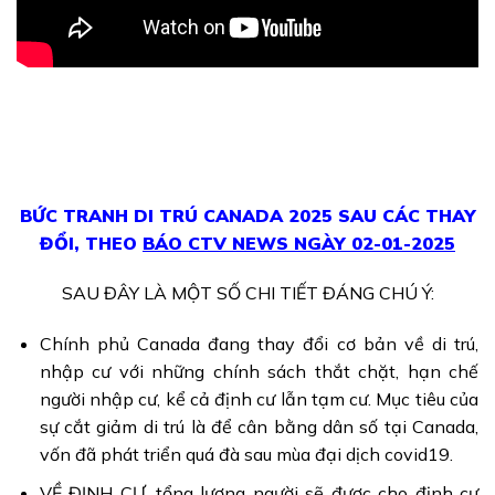
BỨC TRANH DI TRÚ CANADA 2025 SAU CÁC THAY
ĐỔI, THEO
BÁO CTV NEWS N
G
ÀY 02-01-2025
SAU ĐÂY LÀ MỘT SỐ CHI TIẾT ĐÁNG CHÚ Ý:
Chính phủ Canada đang thay đổi cơ bản về di trú,
nhập cư với những chính sách thắt chặt, hạn chế
người nhập cư, kể cả định cư lẫn tạm cư. Mục tiêu của
sự cắt giảm di trú là để cân bằng dân số tại Canada,
vốn đã phát triển quá đà sau mùa đại dịch covid19.
VỀ ĐỊNH CƯ, tổng lượng người sẽ được cho định cư