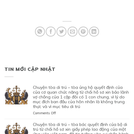
TIN MỚI CẬP NHẬT
chuyện tòa di trú – tòa ủng hộ quyết định của
của cơ quan chức năng từ chối hồ sơ xin bảo lãnh
vợ chồng của 1 cặp đôi có 1 con chung, vì lý do
mục đích ban đầu của hôn nhân là không trung
thực và vì mục tiêu di trú
on
Comments Off
CHUYỆN
TÒA
chuyện tòa di trú – tòa bác quyết định của bộ di
DI
trú từ chối hồ sơ xin giấy phép lao động của một
TRÚ
ứng viên việt nam, đã tin tưởng vào sự chấp hành