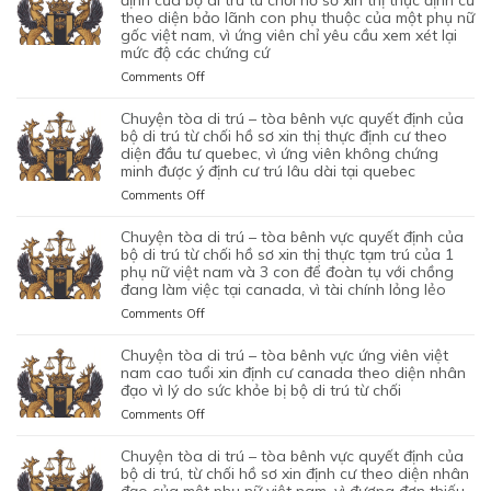
HỒ
1
CỦA
MỘT
TRÚ
theo diện bảo lãnh con phụ thuộc của một phụ nữ
SƠ
CON
BỘ
gốc việt nam, vì ứng viên chỉ yêu cầu xem xét lại
ỨNG
–
XIN
CHUNG,
DI
mức độ các chứng cứ
VIÊN
TÒA
ĐỊNH
VÌ
TRÚ
VIỆT
ỦNG
on
Comments Off
CƯ
LÝ
TỪ
NAM,
HỘ
CHUYỆN
DIỆN
DO
CHỐI
ĐÃ
QUYẾT
TÒA
NHÂN
chuyện tòa di trú – tòa bênh vực quyết định của
MỤC
HỒ
TIN
ĐỊNH
DI
ĐẠO,
bộ di trú từ chối hồ sơ xin thị thực định cư theo
ĐÍCH
SƠ
TƯỞNG
CỦA
TRÚ
diện đầu tư quebec, vì ứng viên không chứng
CỦA
BAN
XIN
VÀO
BỘ
minh được ý định cư trú lâu dài tại quebec
–
MỘT
ĐẦU
ĐỊNH
SỰ
DI
TÒA
PHỤ
on
Comments Off
CỦA
CƯ
CHẤP
TRÚ
KHÔNG
NỮ
CHUYỆN
HÔN
DIỆN
HÀNH
TỪ
CAN
VIỆT
TÒA
NHÂN
KHỞI
chuyện tòa di trú – tòa bênh vực quyết định của
TỐT
CHỐI
THIỆP
NAM
DI
LÀ
NGHIỆP
bộ di trú từ chối hồ sơ xin thị thực tạm trú của 1
LỆNH
HỒ
QUYẾT
ĐANG
TRÚ
phụ nữ việt nam và 3 con để đoàn tụ với chồng
KHÔNG
START-
TRỤC
SƠ
ĐỊNH
TẠM
đang làm việc tại canada, vì tài chính lỏng lẻo
–
TRUNG
UP
XUẤT
XIN
CỦA
TRÚ
TÒA
THỰC
VISA,
TRƯỚC
GIA
on
Comments Off
BỘ
QUÁ
BÊNH
VÀ
CỦA
ĐÓ
HẠN
CHUYỆN
DI
HẠN
VỰC
VÌ
ỨNG
THAY
THỊ
TÒA
chuyện tòa di trú – tòa bênh vực ứng viên việt
TRÚ
TẠI
QUYẾT
MỤC
VIÊN
VÌ
THỰC
DI
nam cao tuổi xin định cư canada theo diện nhân
TỪ
CANADA,
ĐỊNH
TIÊU
NGƯỜI
NGHI
TẠM
TRÚ
đạo vì lý do sức khỏe bị bộ di trú từ chối
CHỐI
VÌ
CỦA
DI
VIỆT
NGỜ
TRÚ
–
HỒ
HỒ
on
Comments Off
BỘ
TRÚ
NAM
NHƯ
CỦA
TÒA
SƠ
SƠ
CHUYỆN
DI
DO
NHÂN
ĐƯƠNG
BÊNH
XIN
CHƯA
TÒA
chuyện tòa di trú – tòa bênh vực quyết định của
TRÚ
NỘP
VIÊN
ĐƠN
VỰC
THỊ
ĐỦ
DI
bộ di trú, từ chối hồ sơ xin định cư theo diện nhân
TỪ
GIẤY
DI
NGƯỜI
QUYẾT
THỰC
THUYẾT
TRÚ
đạo của một phụ nữ việt nam, vì đương đơn thiếu