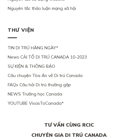
VÀ
YÊU
DO
ĐỊNH
XIN
3
CẦU
SỨC
Nguyên tắc thảo luận mạng xã hội
CƯ
ĐỊNH
CON
XEM
KHỎE
TRÚ
CƯ
ĐỂ
XÉT
BỊ
LÂU
THEO
ĐOÀN
LẠI
BỘ
DÀI
DIỆN
TỤ
MỨC
DI
THƯ VIỆN
TẠI
NHÂN
VỚI
ĐỘ
TRÚ
QUEBEC
ĐẠO
CHỒNG
CÁC
TỪ
CỦA
ĐANG
CHỨNG
CHỐI
MỘT
TIN DI TRÚ HÀNG NGÀY*
LÀM
CỨ
PHỤ
VIỆC
News CẢI TỔ DI TRÚ CANADA 10-2023
NỮ
TẠI
VIỆT
CANADA,
SỰ KIỆN & THÔNG BÁO
NAM,
VÌ
VÌ
TÀI
Câu chuyện Tòa Án về Di trú Canada
ĐƯƠNG
CHÍNH
ĐƠN
LỎNG
FAQs Câu hỏi Di trú thường gặp
THIẾU
LẺO
BẰNG
NEWS Trường học Canada
CHỨNG
YOUTUBE VisasToCanada*
CHẮC
CHẮN
TƯ VẤN CÙNG RCIC
CHUYÊN GIA DI TRÚ CANADA