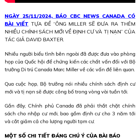
NGÀY 25/11/2024, BÁO CBC NEWS CANADA CÓ
BÀI
V
IẾT
TỰA ĐỀ “ÔNG MILLER SẼ ĐƯA RA THÊM
NHIỀU CHÍNH SÁCH MỚI VỀ ĐỊNH CƯ VÀ TỊ NẠN” CỦA
TÁC GIẢ DAVID BAXTER.
Nhiều người biểu tình bên ngoài đã được đưa vào phòng
họp của Quốc hội để chứng kiến các chất vấn đối với Bộ
trưởng Di trú Canada Marc Miller về các vấn đề liên quan.
Qua cuộc họp, Bộ trưởng nói nhiều chính sách định cư
mới và tị nạn sẽ được công bố trong vòng vài tuần tới.
Gần đây, Chính phủ Canada đã phải thắt chặt chính
sách cho nhập cư mới, bao gồm định cư cho 3 năm tới
và cắt giảm cả cho lượng người tạm cư.
MỘT SỐ CHI TIẾT ĐÁNG CHÚ Ý CỦA BÀI BÁO