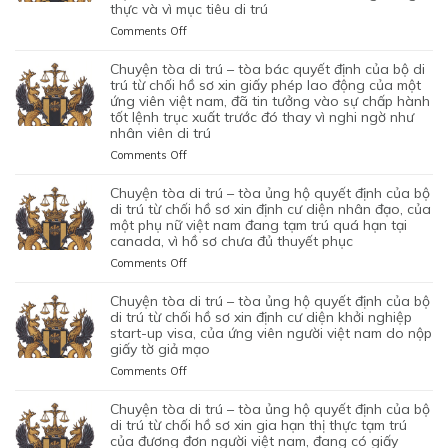
thực và vì mục tiêu di trú
on
Comments Off
CHUYỆN
TÒA
chuyện tòa di trú – tòa bác quyết định của bộ di
DI
trú từ chối hồ sơ xin giấy phép lao động của một
TRÚ
ứng viên việt nam, đã tin tưởng vào sự chấp hành
tốt lệnh trục xuất trước đó thay vì nghi ngờ như
–
nhân viên di trú
TÒA
ỦNG
on
Comments Off
HỘ
CHUYỆN
QUYẾT
TÒA
chuyện tòa di trú – tòa ủng hộ quyết định của bộ
ĐỊNH
DI
di trú từ chối hồ sơ xin định cư diện nhân đạo, của
CỦA
TRÚ
một phụ nữ việt nam đang tạm trú quá hạn tại
CỦA
canada, vì hồ sơ chưa đủ thuyết phục
–
CƠ
TÒA
on
Comments Off
QUAN
BÁC
CHUYỆN
CHỨC
QUYẾT
TÒA
chuyện tòa di trú – tòa ủng hộ quyết định của bộ
NĂNG
ĐỊNH
DI
di trú từ chối hồ sơ xin định cư diện khởi nghiệp
TỪ
CỦA
TRÚ
start-up visa, của ứng viên người việt nam do nộp
CHỐI
BỘ
giấy tờ giả mạo
–
HỒ
DI
TÒA
SƠ
on
Comments Off
TRÚ
ỦNG
XIN
CHUYỆN
TỪ
HỘ
BẢO
TÒA
chuyện tòa di trú – tòa ủng hộ quyết định của bộ
CHỐI
QUYẾT
LÃNH
DI
di trú từ chối hồ sơ xin gia hạn thị thực tạm trú
HỒ
ĐỊNH
VỢ
TRÚ
của đương đơn người việt nam, đang có giấy
SƠ