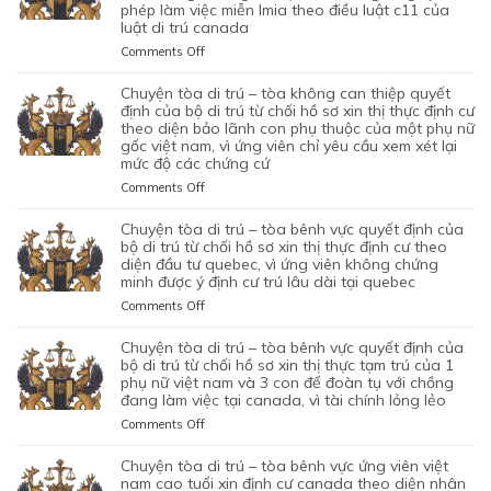
CỦA
phép làm việc miễn lmia theo điều luật c11 của
CHỒNG
–
XIN
BỘ
luật di trú canada
CỦA
TÒA
GIẤY
DI
1
ỦNG
PHÉP
on
Comments Off
TRÚ
CẶP
HỘ
LAO
CHUYỆN
TỪ
ĐÔI
QUYẾT
ĐỘNG
TÒA
chuyện tòa di trú – tòa không can thiệp quyết
CHỐI
CÓ
ĐỊNH
CỦA
DI
định của bộ di trú từ chối hồ sơ xin thị thực định cư
HỒ
1
CỦA
MỘT
TRÚ
theo diện bảo lãnh con phụ thuộc của một phụ nữ
SƠ
CON
BỘ
gốc việt nam, vì ứng viên chỉ yêu cầu xem xét lại
ỨNG
–
XIN
CHUNG,
DI
mức độ các chứng cứ
VIÊN
TÒA
ĐỊNH
VÌ
TRÚ
VIỆT
ỦNG
on
Comments Off
CƯ
LÝ
TỪ
NAM,
HỘ
CHUYỆN
DIỆN
DO
CHỐI
ĐÃ
QUYẾT
TÒA
NHÂN
chuyện tòa di trú – tòa bênh vực quyết định của
MỤC
HỒ
TIN
ĐỊNH
DI
ĐẠO,
bộ di trú từ chối hồ sơ xin thị thực định cư theo
ĐÍCH
SƠ
TƯỞNG
CỦA
TRÚ
diện đầu tư quebec, vì ứng viên không chứng
CỦA
BAN
XIN
VÀO
BỘ
minh được ý định cư trú lâu dài tại quebec
–
MỘT
ĐẦU
ĐỊNH
SỰ
DI
TÒA
PHỤ
on
Comments Off
CỦA
CƯ
CHẤP
TRÚ
KHÔNG
NỮ
CHUYỆN
HÔN
DIỆN
HÀNH
TỪ
CAN
VIỆT
TÒA
NHÂN
KHỞI
chuyện tòa di trú – tòa bênh vực quyết định của
TỐT
CHỐI
THIỆP
NAM
DI
LÀ
NGHIỆP
bộ di trú từ chối hồ sơ xin thị thực tạm trú của 1
LỆNH
HỒ
QUYẾT
ĐANG
TRÚ
phụ nữ việt nam và 3 con để đoàn tụ với chồng
KHÔNG
START-
TRỤC
SƠ
ĐỊNH
TẠM
đang làm việc tại canada, vì tài chính lỏng lẻo
–
TRUNG
UP
XUẤT
XIN
CỦA
TRÚ
TÒA
THỰC
VISA,
TRƯỚC
GIA
on
Comments Off
BỘ
QUÁ
BÊNH
VÀ
CỦA
ĐÓ
HẠN
CHUYỆN
DI
HẠN
VỰC
VÌ
ỨNG
THAY
THỊ
TÒA
chuyện tòa di trú – tòa bênh vực ứng viên việt
TRÚ
TẠI
QUYẾT
MỤC
VIÊN
VÌ
THỰC
DI
nam cao tuổi xin định cư canada theo diện nhân
TỪ
CANADA,