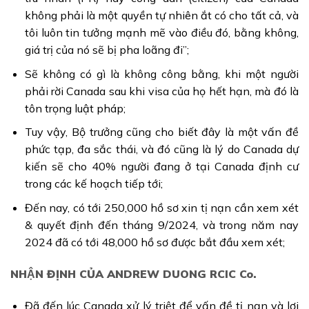
không phải là một quyền tự nhiên ắt có cho tất cả, và
tôi luôn tin tưởng mạnh mẽ vào điều đó, bằng không,
giá trị của nó sẽ bị pha loãng đi”;
Sẽ không có gì là không công bằng, khi một người
phải rời Canada sau khi visa của họ hết hạn, mà đó là
tôn trọng luật pháp;
Tuy vậy, Bộ trưởng cũng cho biết đây là một vấn đề
phức tạp, đa sắc thái, và đó cũng là lý do Canada dự
kiến sẽ cho 40% người đang ở tại Canada định cư
trong các kế hoạch tiếp tới;
Đến nay, có tới 250,000 hồ sơ xin tị nạn cần xem xét
& quyết định đến tháng 9/2024, và trong năm nay
2024 đã có tới 48,000 hồ sơ được bắt đầu xem xét;
NHẬN ĐỊNH CỦA ANDREW DUONG RCIC Co.
Đã đến lúc Canada xử lý triệt để vấn đề tị nạn và lợi